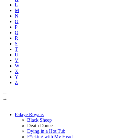
L
M
N
O
P
Q
R
S
T
U
V
W
X
Y
Z
←
→
Palaye Royale:
Black Sheep
Death Dance
Dying in a Hot Tub
F*cking with My Head