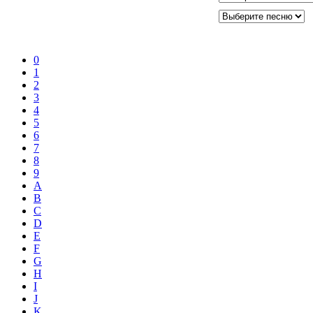
0
1
2
3
4
5
6
7
8
9
A
B
C
D
E
F
G
H
I
J
K