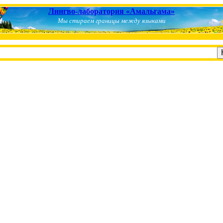
Лингво-лаборатория «Амальгама»
Мы стираем границы между языками