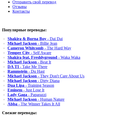
Отправить свой перевод
Отзывы
Контакты
Популярные переводы:
Shakira & Burna Boy
- Dai Dai
Michael Jackson
- Billie Jean
Cameron Whitcomb
- The Hard Way
Temper City
- Self Aware
Shakira feat. Freshlyground
- Waka Waka
Michael Jackson
- Beat It
DA TI
- Take Me There
Rammstein
- Du Hast
Michael Jackson
- They Don't Care About Us
Michael Jackson
- Dirty Diana
Dua Lipa
- Training Season
Eminem
- Just Lose It
Lady Gaga
- Paparazzi
Michael Jackson
- Human Nature
Abba
- The Winner Takes It All
Свежие переводы: