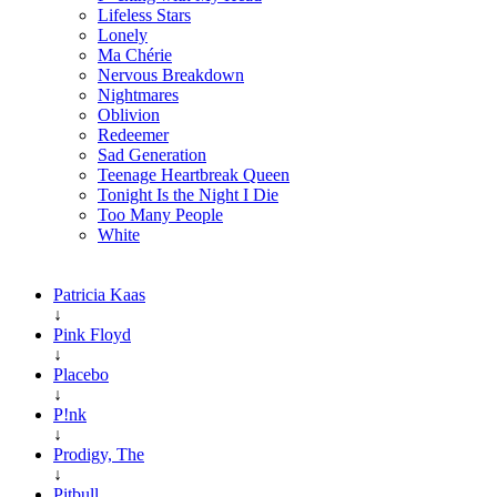
Lifeless Stars
Lonely
Ma Chérie
Nervous Breakdown
Nightmares
Oblivion
Redeemer
Sad Generation
Teenage Heartbreak Queen
Tonight Is the Night I Die
Too Many People
White
Patricia Kaas
↓
Pink Floyd
↓
Placebo
↓
P!nk
↓
Prodigy, The
↓
Pitbull