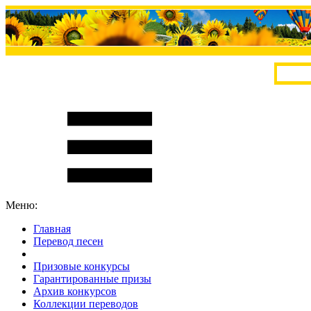
Меню:
Главная
Перевод песен
S
m
i
l
e
R
a
t
e
Призовые конкурсы
Гарантированные призы
Архив конкурсов
Коллекции переводов