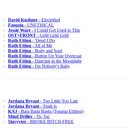
David Kushner
- Electrified
Faouzia
- UNETHICAL
Jessie Ware
- I Could Get Used to This
OST+FRONT
- Geld Geld Geld
Ruth Etting
- 'Deed I Do
Ruth Etting
- All of Me
Ruth Etting
- Body and Soul
Ruth Etting
- Button Up Your Overcoat
Ruth Etting
- Dancing in the Moonlight
Ruth Etting
- I'm Nobody's Baby
Jordana Bryant
- Too Little Too Late
Jordana Bryant
- Truth Is
KAJ
- Bara Bada Bastu (Trauma Edition)
Mind Driller
- Tic-Tac
Slayyyter
- BROKE BITCH FREE