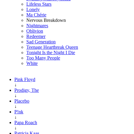
Lifeless Stars
Lonely
Ma Chérie
Nervous Breakdown
Nightmares
Oblivion
Redeemer
Sad Generation
Teenage Heartbreak Queen
Tonight Is the Night I Die
Too Many People
White
Pink Floyd
↓
Prodigy, The
↓
Placebo
↓
P!nk
↓
Papa Roach
↓
Patricia Kaas