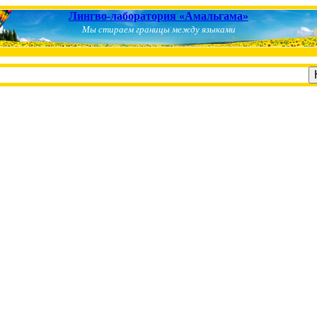
Лингво-лаборатория «Амальгама»
Мы стираем границы между языками