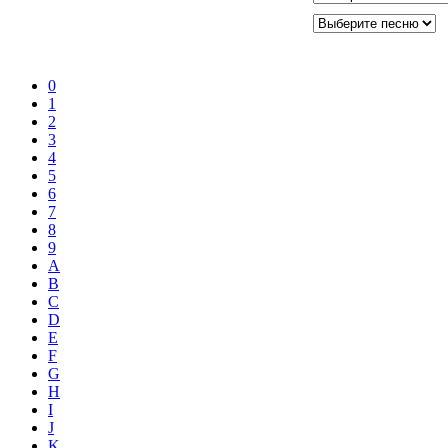
0
1
2
3
4
5
6
7
8
9
A
B
C
D
E
F
G
H
I
J
K