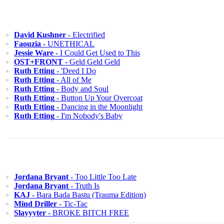
David Kushner
- Electrified
Faouzia
- UNETHICAL
Jessie Ware
- I Could Get Used to This
OST+FRONT
- Geld Geld Geld
Ruth Etting
- 'Deed I Do
Ruth Etting
- All of Me
Ruth Etting
- Body and Soul
Ruth Etting
- Button Up Your Overcoat
Ruth Etting
- Dancing in the Moonlight
Ruth Etting
- I'm Nobody's Baby
Jordana Bryant
- Too Little Too Late
Jordana Bryant
- Truth Is
KAJ
- Bara Bada Bastu (Trauma Edition)
Mind Driller
- Tic-Tac
Slayyyter
- BROKE BITCH FREE