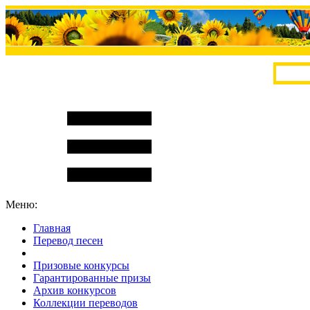
Меню:
Главная
Перевод песен
S
m
i
l
e
R
a
t
e
Призовые конкурсы
Гарантированные призы
Архив конкурсов
Коллекции переводов