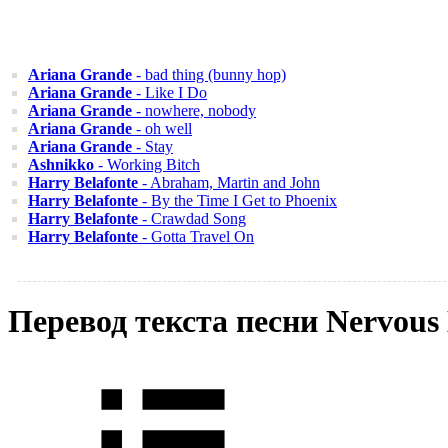
Ariana Grande
- bad thing (bunny hop)
Ariana Grande
- Like I Do
Ariana Grande
- nowhere, nobody
Ariana Grande
- oh well
Ariana Grande
- Stay
Ashnikko
- Working Bitch
Harry Belafonte
- Abraham, Martin and John
Harry Belafonte
- By the Time I Get to Phoenix
Harry Belafonte
- Crawdad Song
Harry Belafonte
- Gotta Travel On
Перевод текста песни Nervous