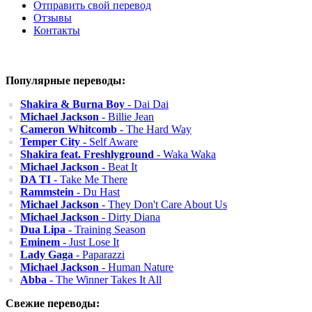
Отправить свой перевод
Отзывы
Контакты
Популярные переводы:
Shakira & Burna Boy
- Dai Dai
Michael Jackson
- Billie Jean
Cameron Whitcomb
- The Hard Way
Temper City
- Self Aware
Shakira feat. Freshlyground
- Waka Waka
Michael Jackson
- Beat It
DA TI
- Take Me There
Rammstein
- Du Hast
Michael Jackson
- They Don't Care About Us
Michael Jackson
- Dirty Diana
Dua Lipa
- Training Season
Eminem
- Just Lose It
Lady Gaga
- Paparazzi
Michael Jackson
- Human Nature
Abba
- The Winner Takes It All
Свежие переводы: