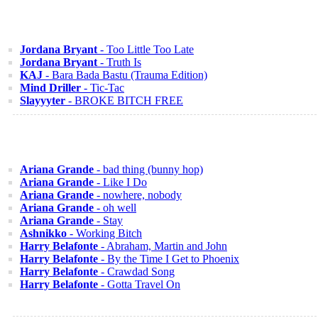
Jordana Bryant
- Too Little Too Late
Jordana Bryant
- Truth Is
KAJ
- Bara Bada Bastu (Trauma Edition)
Mind Driller
- Tic-Tac
Slayyyter
- BROKE BITCH FREE
Ariana Grande
- bad thing (bunny hop)
Ariana Grande
- Like I Do
Ariana Grande
- nowhere, nobody
Ariana Grande
- oh well
Ariana Grande
- Stay
Ashnikko
- Working Bitch
Harry Belafonte
- Abraham, Martin and John
Harry Belafonte
- By the Time I Get to Phoenix
Harry Belafonte
- Crawdad Song
Harry Belafonte
- Gotta Travel On