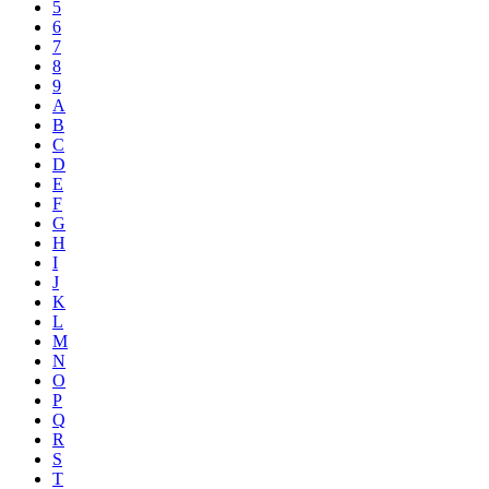
5
6
7
8
9
A
B
C
D
E
F
G
H
I
J
K
L
M
N
O
P
Q
R
S
T