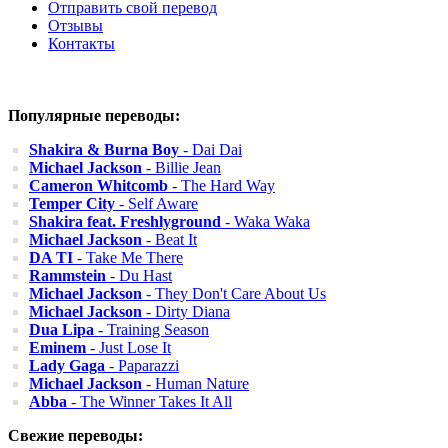
Отправить свой перевод
Отзывы
Контакты
Популярные переводы:
Shakira & Burna Boy
- Dai Dai
Michael Jackson
- Billie Jean
Cameron Whitcomb
- The Hard Way
Temper City
- Self Aware
Shakira feat. Freshlyground
- Waka Waka
Michael Jackson
- Beat It
DA TI
- Take Me There
Rammstein
- Du Hast
Michael Jackson
- They Don't Care About Us
Michael Jackson
- Dirty Diana
Dua Lipa
- Training Season
Eminem
- Just Lose It
Lady Gaga
- Paparazzi
Michael Jackson
- Human Nature
Abba
- The Winner Takes It All
Свежие переводы: