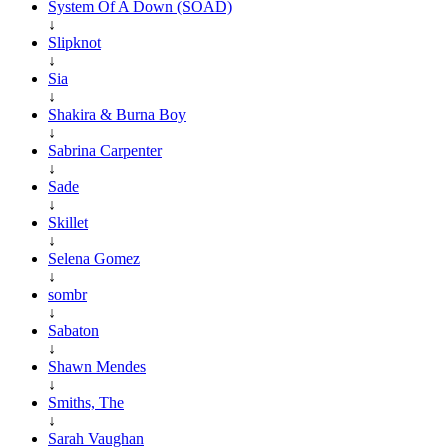
System Of A Down (SOAD)
↓
Slipknot
↓
Sia
↓
Shakira & Burna Boy
↓
Sabrina Carpenter
↓
Sade
↓
Skillet
↓
Selena Gomez
↓
sombr
↓
Sabaton
↓
Shawn Mendes
↓
Smiths, The
↓
Sarah Vaughan