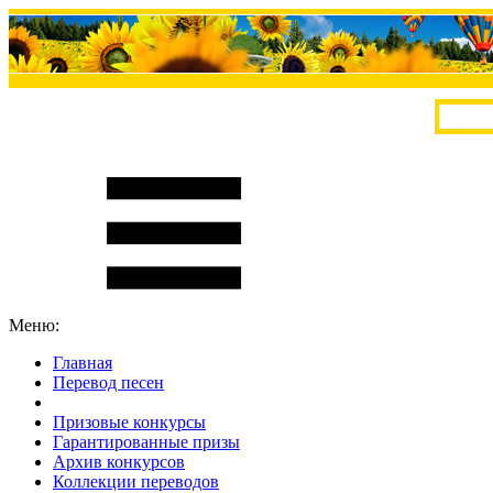
Меню:
Главная
Перевод песен
S
m
i
l
e
R
a
t
e
Призовые конкурсы
Гарантированные призы
Архив конкурсов
Коллекции переводов