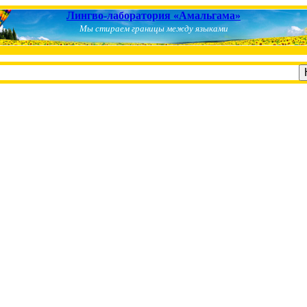
Лингво-лаборатория «Амальгама»
Мы стираем границы между языками