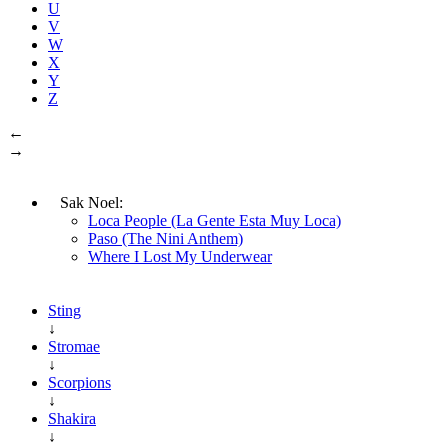
U
V
W
X
Y
Z
←
→
Sak Noel:
Loca People (La Gente Esta Muy Loca)
Paso (The Nini Anthem)
Where I Lost My Underwear
Sting
↓
Stromae
↓
Scorpions
↓
Shakira
↓