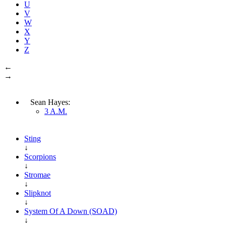
U
V
W
X
Y
Z
←
→
Sean Hayes:
3 A.M.
Sting
↓
Scorpions
↓
Stromae
↓
Slipknot
↓
System Of A Down (SOAD)
↓