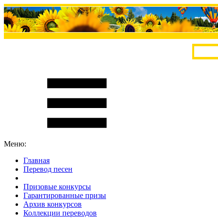
Меню:
Главная
Перевод песен
S
m
i
l
e
R
a
t
e
Призовые конкурсы
Гарантированные призы
Архив конкурсов
Коллекции переводов