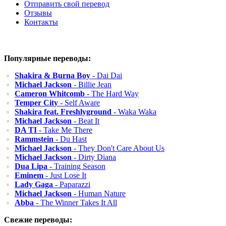
Отправить свой перевод
Отзывы
Контакты
Популярные переводы:
Shakira & Burna Boy
- Dai Dai
Michael Jackson
- Billie Jean
Cameron Whitcomb
- The Hard Way
Temper City
- Self Aware
Shakira feat. Freshlyground
- Waka Waka
Michael Jackson
- Beat It
DA TI
- Take Me There
Rammstein
- Du Hast
Michael Jackson
- They Don't Care About Us
Michael Jackson
- Dirty Diana
Dua Lipa
- Training Season
Eminem
- Just Lose It
Lady Gaga
- Paparazzi
Michael Jackson
- Human Nature
Abba
- The Winner Takes It All
Свежие переводы: