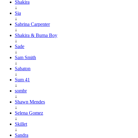
Shakira
↓
Sia
↓
Sabrina Carpenter
↓
Shakira & Burna Boy
↓
Sade
↓
Sam Smith
↓
Sabaton
↓
Sum 41
↓
sombr
↓
Shawn Mendes
↓
Selena Gomez
↓
Skillet
↓
Sandra