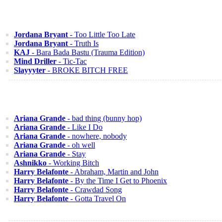
Jordana Bryant
- Too Little Too Late
Jordana Bryant
- Truth Is
KAJ
- Bara Bada Bastu (Trauma Edition)
Mind Driller
- Tic-Tac
Slayyyter
- BROKE BITCH FREE
Ariana Grande
- bad thing (bunny hop)
Ariana Grande
- Like I Do
Ariana Grande
- nowhere, nobody
Ariana Grande
- oh well
Ariana Grande
- Stay
Ashnikko
- Working Bitch
Harry Belafonte
- Abraham, Martin and John
Harry Belafonte
- By the Time I Get to Phoenix
Harry Belafonte
- Crawdad Song
Harry Belafonte
- Gotta Travel On