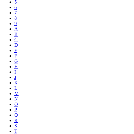
5
6
7
8
9
A
B
C
D
E
F
G
H
I
J
K
L
M
N
O
P
Q
R
S
T