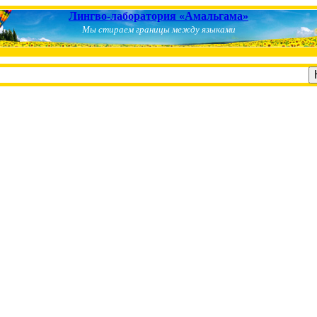
Лингво-лаборатория «Амальгама»
Мы стираем границы между языками