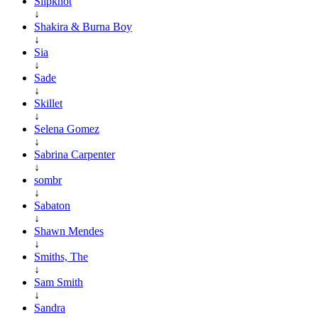
Slipknot
↓
Shakira & Burna Boy
↓
Sia
↓
Sade
↓
Skillet
↓
Selena Gomez
↓
Sabrina Carpenter
↓
sombr
↓
Sabaton
↓
Shawn Mendes
↓
Smiths, The
↓
Sam Smith
↓
Sandra