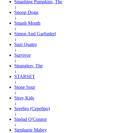
Smashing Pumpkins, The
↓
Snoop Dogg
↓
Smash Mouth
↓
Simon And Garfunkel
↓
Suzi Quatro
↓
Survivor
↓
Stranglers, The
↓
STARSET
↓
Stone Sour
↓
Stray Kids
↓
Serebro (Серебро)
↓
Sinéad O'Connor
↓
Stephanie Mabey