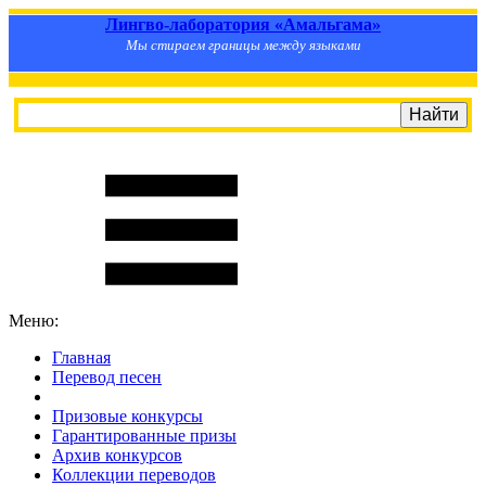
Лингво-лаборатория «Амальгама»
Мы стираем границы между языками
Меню:
Главная
Перевод песен
S
m
i
l
e
R
a
t
e
Призовые конкурсы
Гарантированные призы
Архив конкурсов
Коллекции переводов