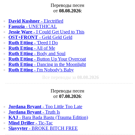
Переводы песен
от
08.08.2026
:
David Kushner
- Electrified
Faouzia
- UNETHICAL
Jessie Ware
- I Could Get Used to This
OST+FRONT
- Geld Geld Geld
Ruth Etting
- 'Deed I Do
Ruth Etting
- All of Me
Ruth Etting
- Body and Soul
Ruth Etting
- Button Up Your Overcoat
Ruth Etting
- Dancing in the Moonlight
Ruth Etting
- I'm Nobody's Baby
Все переводы за
08.08.2026
Переводы песен
от
07.08.2026
:
Jordana Bryant
- Too Little Too Late
Jordana Bryant
- Truth Is
KAJ
- Bara Bada Bastu (Trauma Edition)
Mind Driller
- Tic-Tac
Slayyyter
- BROKE BITCH FREE