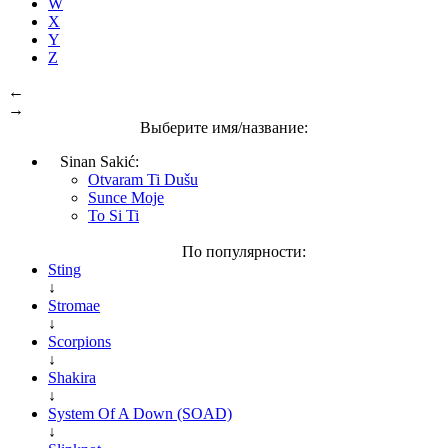
W
X
Y
Z
←
→
Выберите имя/название:
Sinan Sakić:
Otvaram Ti Dušu
Sunce Moje
To Si Ti
По популярности:
Sting
↓
Stromae
↓
Scorpions
↓
Shakira
↓
System Of A Down (SOAD)
↓