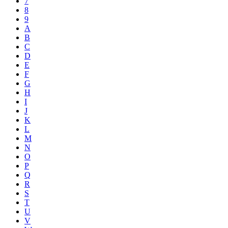
7
8
9
A
B
C
D
E
F
G
H
I
J
K
L
M
N
O
P
Q
R
S
T
U
V