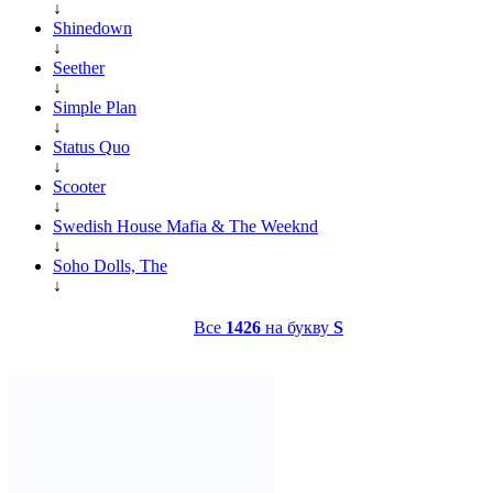
↓
Shinedown
↓
Seether
↓
Simple Plan
↓
Status Quo
↓
Scooter
↓
Swedish House Mafia & The Weeknd
↓
Soho Dolls, The
↓
Все
1426
на букву
S