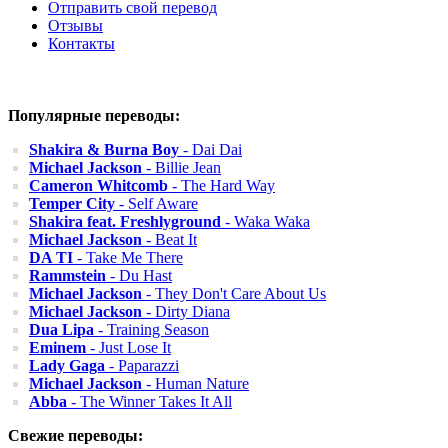
Отправить свой перевод
Отзывы
Контакты
Популярные переводы:
Shakira & Burna Boy
- Dai Dai
Michael Jackson
- Billie Jean
Cameron Whitcomb
- The Hard Way
Temper City
- Self Aware
Shakira feat. Freshlyground
- Waka Waka
Michael Jackson
- Beat It
DA TI
- Take Me There
Rammstein
- Du Hast
Michael Jackson
- They Don't Care About Us
Michael Jackson
- Dirty Diana
Dua Lipa
- Training Season
Eminem
- Just Lose It
Lady Gaga
- Paparazzi
Michael Jackson
- Human Nature
Abba
- The Winner Takes It All
Свежие переводы: