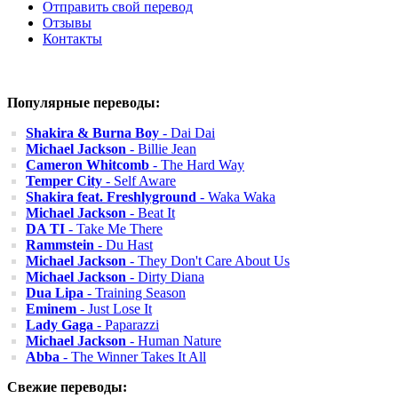
Отправить свой перевод
Отзывы
Контакты
Популярные переводы:
Shakira & Burna Boy
- Dai Dai
Michael Jackson
- Billie Jean
Cameron Whitcomb
- The Hard Way
Temper City
- Self Aware
Shakira feat. Freshlyground
- Waka Waka
Michael Jackson
- Beat It
DA TI
- Take Me There
Rammstein
- Du Hast
Michael Jackson
- They Don't Care About Us
Michael Jackson
- Dirty Diana
Dua Lipa
- Training Season
Eminem
- Just Lose It
Lady Gaga
- Paparazzi
Michael Jackson
- Human Nature
Abba
- The Winner Takes It All
Свежие переводы: