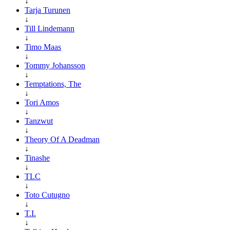
↓
Tarja Turunen
↓
Till Lindemann
↓
Timo Maas
↓
Tommy Johansson
↓
Temptations, The
↓
Tori Amos
↓
Tanzwut
↓
Theory Of A Deadman
↓
Tinashe
↓
TLC
↓
Toto Cutugno
↓
T.I.
↓