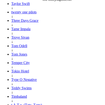
Taylor Swift
↓
twenty one pilots
↓
Three Days Grace
↓
Tame Impala
↓
Troye Sivan
↓
Tom Odell
↓
Tom Jones
↓
Temper City
↓
Tokio Hotel
↓
Type O Negative
↓
Teddy Swims
↓
Timbaland
↓
t.A.T.u. (Tatu, Тату)