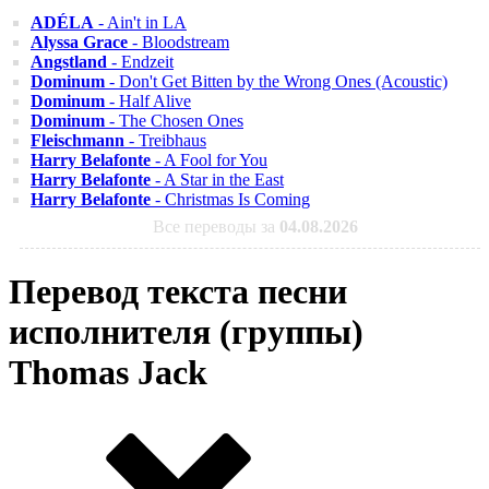
ADÉLA
- Ain't in LA
Alyssa Grace
- Bloodstream
Angstland
- Endzeit
Dominum
- Don't Get Bitten by the Wrong Ones (Acoustic)
Dominum
- Half Alive
Dominum
- The Chosen Ones
Fleischmann
- Treibhaus
Harry Belafonte
- A Fool for You
Harry Belafonte
- A Star in the East
Harry Belafonte
- Christmas Is Coming
Все переводы за
04.08.2026
Перевод текста песни
исполнителя (группы)
Thomas Jack