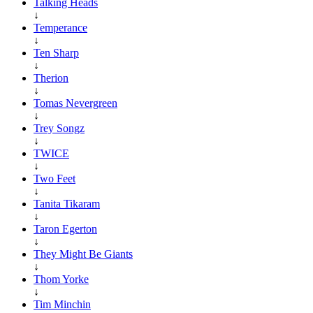
Talking Heads
↓
Temperance
↓
Ten Sharp
↓
Therion
↓
Tomas Nevergreen
↓
Trey Songz
↓
TWICE
↓
Two Feet
↓
Tanita Tikaram
↓
Taron Egerton
↓
They Might Be Giants
↓
Thom Yorke
↓
Tim Minchin