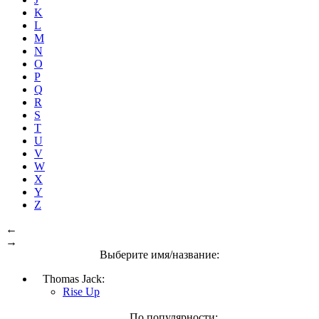
K
L
M
N
O
P
Q
R
S
T
U
V
W
X
Y
Z
←
→
Выберите имя/название:
Thomas Jack:
Rise Up
По популярности: