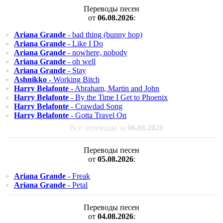
Переводы песен
от
06.08.2026
:
Ariana Grande
- bad thing (bunny hop)
Ariana Grande
- Like I Do
Ariana Grande
- nowhere, nobody
Ariana Grande
- oh well
Ariana Grande
- Stay
Ashnikko
- Working Bitch
Harry Belafonte
- Abraham, Martin and John
Harry Belafonte
- By the Time I Get to Phoenix
Harry Belafonte
- Crawdad Song
Harry Belafonte
- Gotta Travel On
Все переводы за
06.08.2026
Переводы песен
от
05.08.2026
:
Ariana Grande
- Freak
Ariana Grande
- Petal
Переводы песен
от
04.08.2026
: