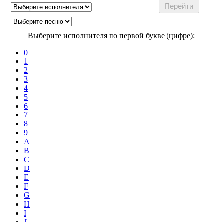
Выберите исполнителя по первой букве (цифре):
0
1
2
3
4
5
6
7
8
9
A
B
C
D
E
F
G
H
I
J