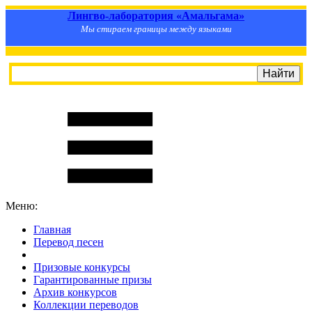
Лингво-лаборатория «Амальгама»
Мы стираем границы между языками
Меню:
Главная
Перевод песен
S
m
i
l
e
R
a
t
e
Призовые конкурсы
Гарантированные призы
Архив конкурсов
Коллекции переводов