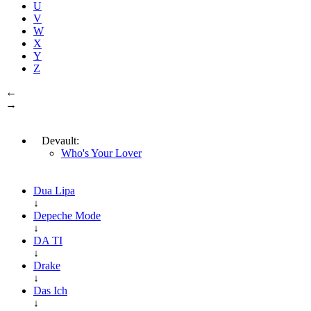
U
V
W
X
Y
Z
←
→
Devault:
Who's Your Lover
Dua Lipa
↓
Depeche Mode
↓
DA TI
↓
Drake
↓
Das Ich
↓