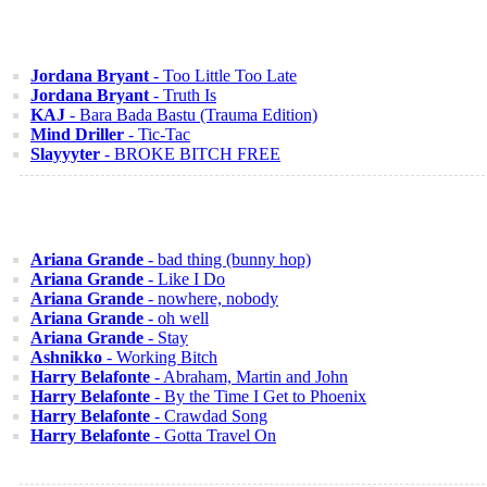
Jordana Bryant
- Too Little Too Late
Jordana Bryant
- Truth Is
KAJ
- Bara Bada Bastu (Trauma Edition)
Mind Driller
- Tic-Tac
Slayyyter
- BROKE BITCH FREE
Ariana Grande
- bad thing (bunny hop)
Ariana Grande
- Like I Do
Ariana Grande
- nowhere, nobody
Ariana Grande
- oh well
Ariana Grande
- Stay
Ashnikko
- Working Bitch
Harry Belafonte
- Abraham, Martin and John
Harry Belafonte
- By the Time I Get to Phoenix
Harry Belafonte
- Crawdad Song
Harry Belafonte
- Gotta Travel On