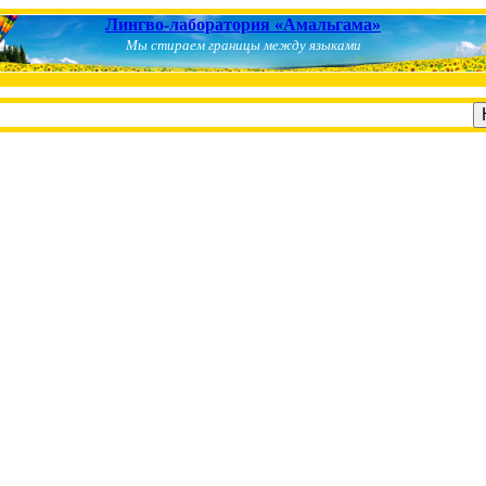
Лингво-лаборатория «Амальгама»
Мы стираем границы между языками