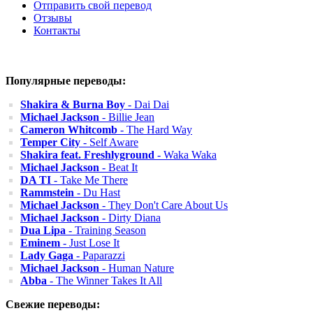
Отправить свой перевод
Отзывы
Контакты
Популярные переводы:
Shakira & Burna Boy
- Dai Dai
Michael Jackson
- Billie Jean
Cameron Whitcomb
- The Hard Way
Temper City
- Self Aware
Shakira feat. Freshlyground
- Waka Waka
Michael Jackson
- Beat It
DA TI
- Take Me There
Rammstein
- Du Hast
Michael Jackson
- They Don't Care About Us
Michael Jackson
- Dirty Diana
Dua Lipa
- Training Season
Eminem
- Just Lose It
Lady Gaga
- Paparazzi
Michael Jackson
- Human Nature
Abba
- The Winner Takes It All
Свежие переводы: