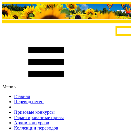
Меню:
Главная
Перевод песен
S
m
i
l
e
R
a
t
e
Призовые конкурсы
Гарантированные призы
Архив конкурсов
Коллекции переводов