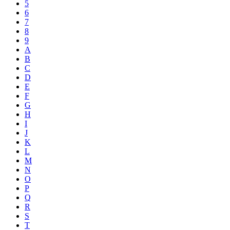
5
6
7
8
9
A
B
C
D
E
F
G
H
I
J
K
L
M
N
O
P
Q
R
S
T