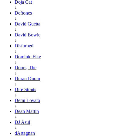
Doja Cat
↓
Deftones
↓
David Guetta
↓
David Bowie
↓
Disturbed
↓
Dominic Fike
↓
Doors, The
↓
Duran Duran
↓
Dire Straits
↓
Demi Lovato
↓
Dean Martin
↓
DJ Asul
↓
dArtagnan