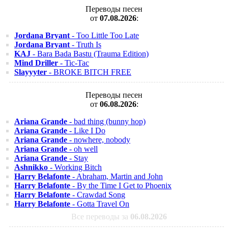
Переводы песен
от
07.08.2026
:
Jordana Bryant
- Too Little Too Late
Jordana Bryant
- Truth Is
KAJ
- Bara Bada Bastu (Trauma Edition)
Mind Driller
- Tic-Tac
Slayyyter
- BROKE BITCH FREE
Переводы песен
от
06.08.2026
:
Ariana Grande
- bad thing (bunny hop)
Ariana Grande
- Like I Do
Ariana Grande
- nowhere, nobody
Ariana Grande
- oh well
Ariana Grande
- Stay
Ashnikko
- Working Bitch
Harry Belafonte
- Abraham, Martin and John
Harry Belafonte
- By the Time I Get to Phoenix
Harry Belafonte
- Crawdad Song
Harry Belafonte
- Gotta Travel On
Все переводы за
06.08.2026