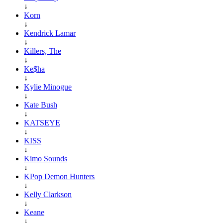
↓
Korn
↓
Kendrick Lamar
↓
Killers, The
↓
Ke$ha
↓
Kylie Minogue
↓
Kate Bush
↓
KATSEYE
↓
KISS
↓
Kimo Sounds
↓
KPop Demon Hunters
↓
Kelly Clarkson
↓
Keane
↓