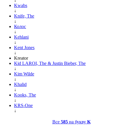
↓
Kwabs
↓
Knife, The
↓
Колос
↓
Kehlani
↓
Kent Jones
↓
Kreator
Kid LAROI, The & Justin Bieber, The
↓
Kim Wilde
↓
Khalid
↓
Kooks, The
↓
KRS-One
↓
Все
585
на букву
K