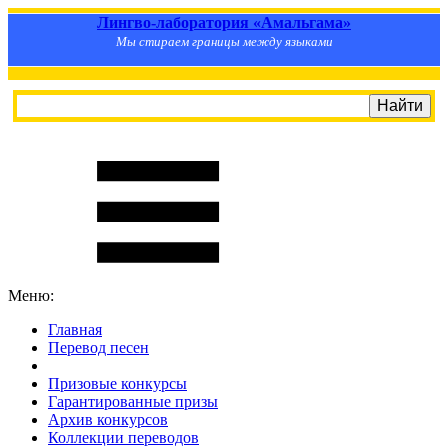
Лингво-лаборатория «Амальгама»
Мы стираем границы между языками
Меню:
Главная
Перевод песен
S
m
i
l
e
R
a
t
e
Призовые конкурсы
Гарантированные призы
Архив конкурсов
Коллекции переводов