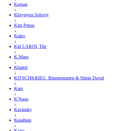
Kansas
↓
Khrystyna Soloviy
↓
Kim Petras
↓
Kaleo
↓
Kid LAROI, The
↓
K.Maro
↓
Khaled
↓
KITSCHKRIEG, Blumengarten & Shirin David
↓
Kato
↓
K'Naan
↓
Kavinsky
↓
Kasabian
↓
Kygo