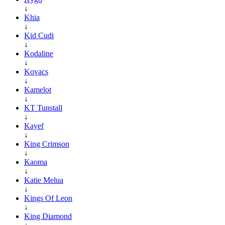
↓
Khia
↓
Kid Cudi
↓
Kodaline
↓
Kovacs
↓
Kamelot
↓
KT Tunstall
↓
Kayef
↓
King Crimson
↓
Kaoma
↓
Katie Melua
↓
Kings Of Leon
↓
King Diamond