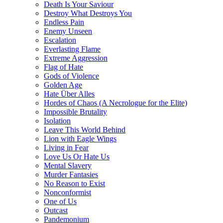
Death Is Your Saviour
Destroy What Destroys You
Endless Pain
Enemy Unseen
Escalation
Everlasting Flame
Extreme Aggression
Flag of Hate
Gods of Violence
Golden Age
Hate Über Alles
Hordes of Chaos (A Necrologue for the Elite)
Impossible Brutality
Isolation
Leave This World Behind
Lion with Eagle Wings
Living in Fear
Love Us Or Hate Us
Mental Slavery
Murder Fantasies
No Reason to Exist
Nonconformist
One of Us
Outcast
Pandemonium