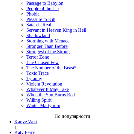
Passage to Babylon
People of the Lie
Phobia
Pleasure to Kill
Satan Is Real
Servant in Heaven King in Hell
Shadowland
Storming with Menace
Stronger Than Before
Strongest of the Strong
Terror Zone
The Chosen Few
The Number of the Beast*
Toxic Trace
Tyranny
Violent Revolution
Whatever It May Take
When the Sun Burns Red
Willing Spirit
Winter Martyrium
По популярности:
Kanye West
↓
Katy Perry