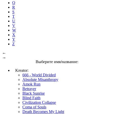
Q
R
S
T
U
V
W
X
Y
Z
←
→
Выберите имя/название:
Kreator:
666 - World Divided
Absolute Misanthropy
Amok Run
Betrayer
Black Sunrise
Blind Faith
Civilization Collapse
Coma of Souls
Death Becomes My Light