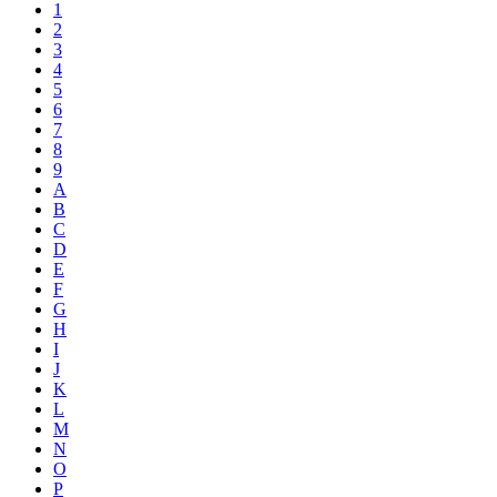
1
2
3
4
5
6
7
8
9
A
B
C
D
E
F
G
H
I
J
K
L
M
N
O
P