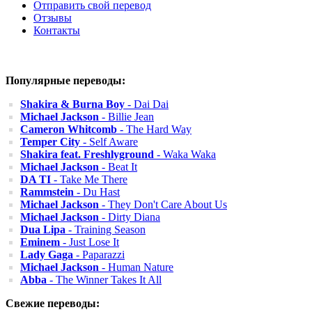
Отправить свой перевод
Отзывы
Контакты
Популярные переводы:
Shakira & Burna Boy
- Dai Dai
Michael Jackson
- Billie Jean
Cameron Whitcomb
- The Hard Way
Temper City
- Self Aware
Shakira feat. Freshlyground
- Waka Waka
Michael Jackson
- Beat It
DA TI
- Take Me There
Rammstein
- Du Hast
Michael Jackson
- They Don't Care About Us
Michael Jackson
- Dirty Diana
Dua Lipa
- Training Season
Eminem
- Just Lose It
Lady Gaga
- Paparazzi
Michael Jackson
- Human Nature
Abba
- The Winner Takes It All
Свежие переводы: