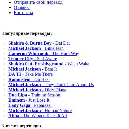
Отправить свой перевод
Отзывы
Контакты
Популярные переводы:
Shakira & Burna Boy
- Dai Dai
Michael Jackson
- Billie Jean
Cameron Whitcomb
- The Hard Way
Temper City
- Self Aware
Shakira feat. Freshlyground
- Waka Waka
Michael Jackson
- Beat It
DA TI
- Take Me There
Rammstein
- Du Hast
Michael Jackson
- They Don't Care About Us
Michael Jackson
- Dirty Diana
Dua Lipa
- Training Season
Eminem
- Just Lose It
Lady Gaga
- Paparazzi
Michael Jackson
- Human Nature
Abba
- The Winner Takes It All
Свежие переводы: