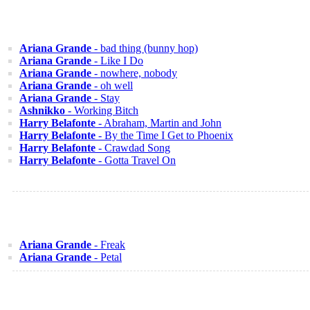
Ariana Grande
- bad thing (bunny hop)
Ariana Grande
- Like I Do
Ariana Grande
- nowhere, nobody
Ariana Grande
- oh well
Ariana Grande
- Stay
Ashnikko
- Working Bitch
Harry Belafonte
- Abraham, Martin and John
Harry Belafonte
- By the Time I Get to Phoenix
Harry Belafonte
- Crawdad Song
Harry Belafonte
- Gotta Travel On
Ariana Grande
- Freak
Ariana Grande
- Petal