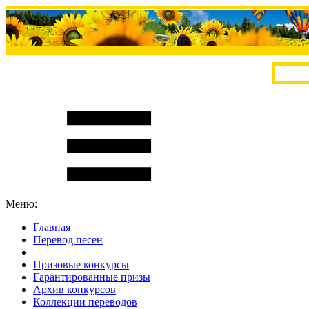
Меню:
Главная
Перевод песен
S
m
i
l
e
R
a
t
e
Призовые конкурсы
Гарантированные призы
Архив конкурсов
Коллекции переводов