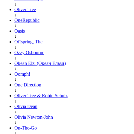
↓
Oliver Tree
↓
OneRepublic
↓
Oasis
↓
Offspring, The
↓
Ozzy Osbourne
↓
Okean Elzi (Океан Ельзи)
↓
Oomph!
↓
One Direction
↓
Oliver Tree & Robin Schulz
↓
Olivia Dean
↓
Olivia Newton-John
↓
On-The-Go
↓