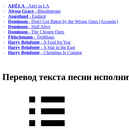
ADÉLA
- Ain't in LA
Alyssa Grace
- Bloodstream
Angstland
- Endzeit
Dominum
- Don't Get Bitten by the Wrong Ones (Acoustic)
Dominum
- Half Alive
Dominum
- The Chosen Ones
Fleischmann
- Treibhaus
Harry Belafonte
- A Fool for You
Harry Belafonte
- A Star in the East
Harry Belafonte
- Christmas Is Coming
Перевод текста песни исполни