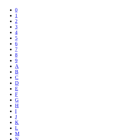
0
1
2
3
4
5
6
7
8
9
A
B
C
D
E
F
G
H
I
J
K
L
M
N