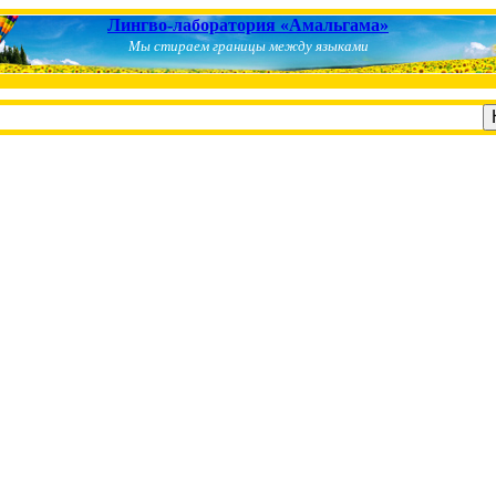
Лингво-лаборатория «Амальгама»
Мы стираем границы между языками