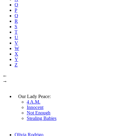
O
P
Q
R
S
T
U
V
W
X
Y
Z
←
→
Our Lady Peace:
4 A.M.
Innocent
Not Enough
Stealing Babies
Olivia Rodrigo