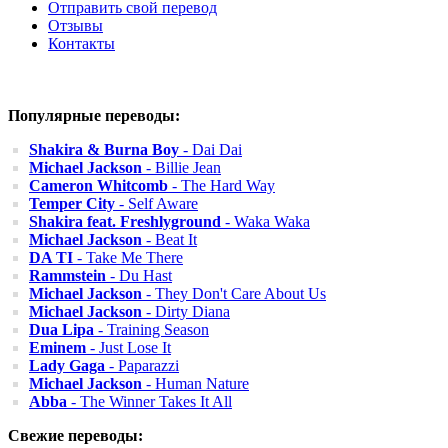
Отправить свой перевод
Отзывы
Контакты
Популярные переводы:
Shakira & Burna Boy
- Dai Dai
Michael Jackson
- Billie Jean
Cameron Whitcomb
- The Hard Way
Temper City
- Self Aware
Shakira feat. Freshlyground
- Waka Waka
Michael Jackson
- Beat It
DA TI
- Take Me There
Rammstein
- Du Hast
Michael Jackson
- They Don't Care About Us
Michael Jackson
- Dirty Diana
Dua Lipa
- Training Season
Eminem
- Just Lose It
Lady Gaga
- Paparazzi
Michael Jackson
- Human Nature
Abba
- The Winner Takes It All
Свежие переводы: