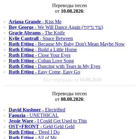
Переводы песен
от
10.08.2026
:
Ariana Grande
- Kiss Me
Boy George
- We Will Dance Again (עוד נרקוד)
Gracie Abrams
- The Knife
Kylie Cantrall
- Space Between
Ruth Etting
- Because My Baby Don't Mean Maybe Now
Ruth Etting
- Build a Little Home
Ruth Etting
- Close Your Eyes
Ruth Etting
- Cuban Love Song
Ruth Etting
- Dancing with Tears in My Eyes
Ruth Etting
- Easy Come, Easy Go
Все переводы за
10.08.2026
Переводы песен
от
08.08.2026
:
David Kushner
- Electrified
Faouzia
- UNETHICAL
Jessie Ware
- I Could Get Used to This
OST+FRONT
- Geld Geld Geld
Ruth Etting
- 'Deed I Do
Ruth Etting
- All of Me