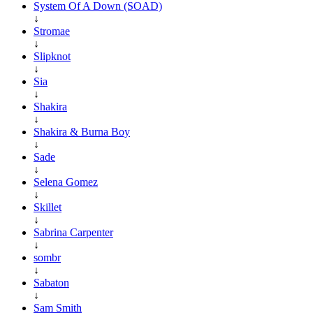
System Of A Down (SOAD)
↓
Stromae
↓
Slipknot
↓
Sia
↓
Shakira
↓
Shakira & Burna Boy
↓
Sade
↓
Selena Gomez
↓
Skillet
↓
Sabrina Carpenter
↓
sombr
↓
Sabaton
↓
Sam Smith