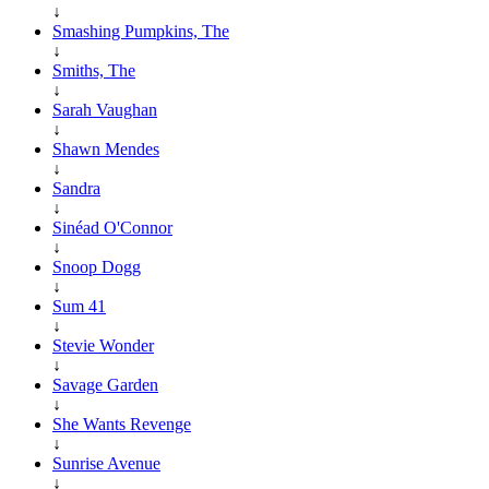
↓
Smashing Pumpkins, The
↓
Smiths, The
↓
Sarah Vaughan
↓
Shawn Mendes
↓
Sandra
↓
Sinéad O'Connor
↓
Snoop Dogg
↓
Sum 41
↓
Stevie Wonder
↓
Savage Garden
↓
She Wants Revenge
↓
Sunrise Avenue
↓