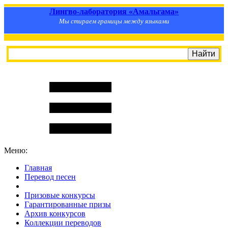
Лингво-лаборатория «Амальгама»
Мы стираем границы между языками
Меню:
Главная
Перевод песен
S
m
i
l
e
R
a
t
e
Призовые конкурсы
Гарантированные призы
Архив конкурсов
Коллекции переводов