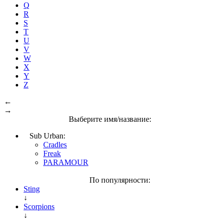
Q
R
S
T
U
V
W
X
Y
Z
←
→
Выберите имя/название:
Sub Urban:
Cradles
Freak
PARAMOUR
По популярности:
Sting
↓
Scorpions
↓