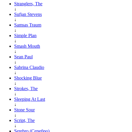
Stranglers, The
↓
Sufjan Stevens
↓
Samsas Traum
↓
Simple Plan
↓
Smash Mouth
↓
Sean Paul
↓
Sabrina Claudio
↓
Shocking Blue
↓
Strokes, The
↓
Sleeping At Last
↓
Stone Sour
↓
Script, The
↓
Serebro (Серебро)