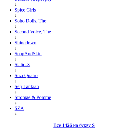
↓
Spice Girls
↓
Soho Dolls, The
↓
Second Voice, The
↓
Shinedown
↓
SoapAndSkin
↓
Static-X
↓
Suzi Quatro
↓
Serj Tankian
↓
Stromae & Pomme
↓
SZA
↓
Все
1426
на букву
S