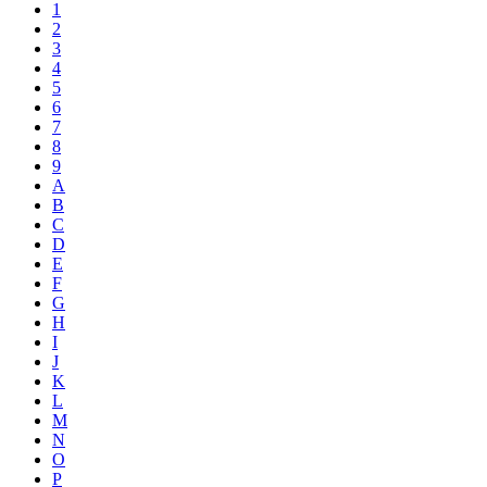
1
2
3
4
5
6
7
8
9
A
B
C
D
E
F
G
H
I
J
K
L
M
N
O
P