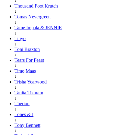
↓
Thousand Foot Krutch
↓
Tomas Nevergreen
↓
Tame Impala & JENNIE
↓
Titiyo
↓
Toni Braxton
↓
Tears For Fears
↓
Timo Maas
↓
Trisha Yearwood
↓
Tanita Tikaram
↓
Therion
↓
Tones & I
↓
Tony Bennett
↓