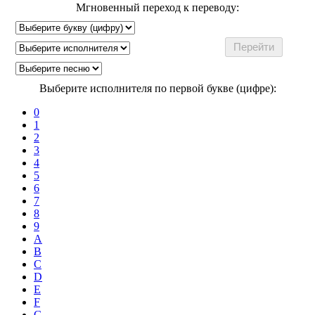
Мгновенный переход к переводу:
Выберите исполнителя по первой букве (цифре):
0
1
2
3
4
5
6
7
8
9
A
B
C
D
E
F
G