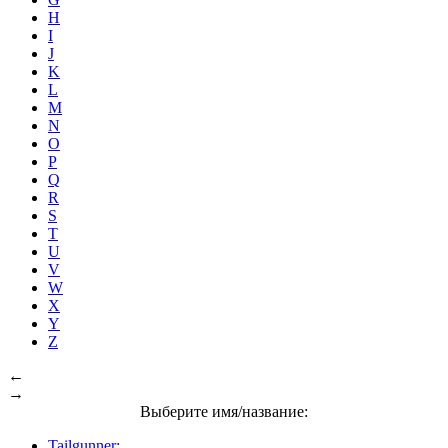
H
I
J
K
L
M
N
O
P
Q
R
S
T
U
V
W
X
Y
Z
←
→
Выберите имя/название:
Tailgunner: