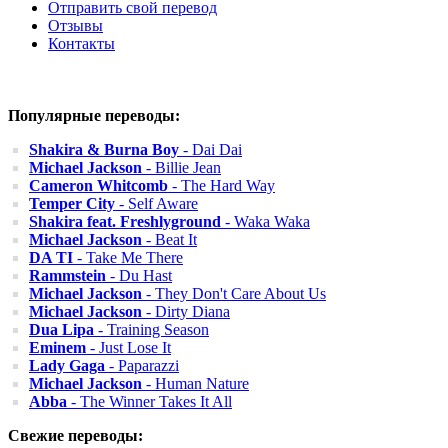
Отправить свой перевод
Отзывы
Контакты
Популярные переводы:
Shakira & Burna Boy
- Dai Dai
Michael Jackson
- Billie Jean
Cameron Whitcomb
- The Hard Way
Temper City
- Self Aware
Shakira feat. Freshlyground
- Waka Waka
Michael Jackson
- Beat It
DA TI
- Take Me There
Rammstein
- Du Hast
Michael Jackson
- They Don't Care About Us
Michael Jackson
- Dirty Diana
Dua Lipa
- Training Season
Eminem
- Just Lose It
Lady Gaga
- Paparazzi
Michael Jackson
- Human Nature
Abba
- The Winner Takes It All
Свежие переводы: