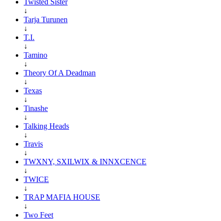
Twisted Sister
↓
Tarja Turunen
↓
T.I.
↓
Tamino
↓
Theory Of A Deadman
↓
Texas
↓
Tinashe
↓
Talking Heads
↓
Travis
↓
TWXNY, SXILWIX & INNXCENCE
↓
TWICE
↓
TRAP MAFIA HOUSE
↓
Two Feet