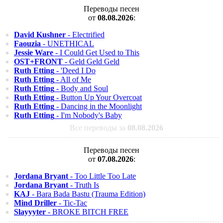
Переводы песен
от
08.08.2026
:
David Kushner
- Electrified
Faouzia
- UNETHICAL
Jessie Ware
- I Could Get Used to This
OST+FRONT
- Geld Geld Geld
Ruth Etting
- 'Deed I Do
Ruth Etting
- All of Me
Ruth Etting
- Body and Soul
Ruth Etting
- Button Up Your Overcoat
Ruth Etting
- Dancing in the Moonlight
Ruth Etting
- I'm Nobody's Baby
Все переводы за
08.08.2026
Переводы песен
от
07.08.2026
:
Jordana Bryant
- Too Little Too Late
Jordana Bryant
- Truth Is
KAJ
- Bara Bada Bastu (Trauma Edition)
Mind Driller
- Tic-Tac
Slayyyter
- BROKE BITCH FREE