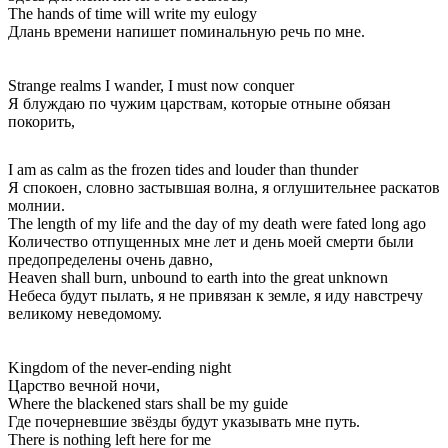
The hands of time will write my eulogy
Длань времени напишет поминальную речь по мне.
Strange realms I wander, I must now conquer
Я блуждаю по чужим царствам, которые отныне обязан
покорить,
I am as calm as the frozen tides and louder than thunder
Я спокоен, словно застывшая волна, я оглушительнее раскатов
молнии.
The length of my life and the day of my death were fated long ago
Количество отпущенных мне лет и день моей смерти были
предопределены очень давно,
Heaven shall burn, unbound to earth into the great unknown
Небеса будут пылать, я не привязан к земле, я иду навстречу
великому неведомому.
Kingdom of the never-ending night
Царство вечной ночи,
Where the blackened stars shall be my guide
Где почерневшие звёзды будут указывать мне путь.
There is nothing left here for me