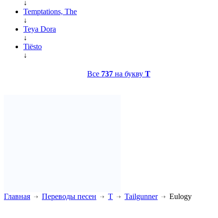
↓
Temptations, The
↓
Teya Dora
↓
Tiësto
↓
Все
737
на букву
T
Главная
Переводы песен
T
Tailgunner
Eulogy