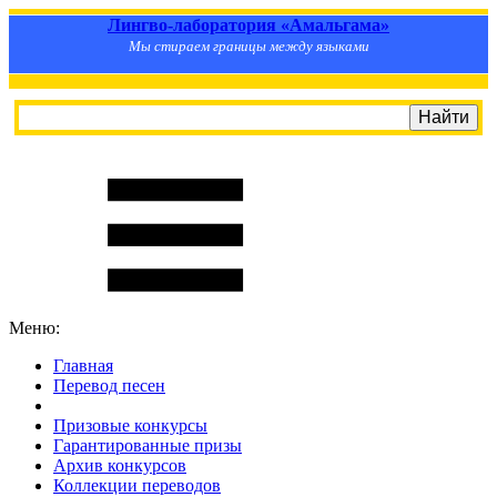
Лингво-лаборатория «Амальгама»
Мы стираем границы между языками
Меню:
Главная
Перевод песен
S
m
i
l
e
R
a
t
e
Призовые конкурсы
Гарантированные призы
Архив конкурсов
Коллекции переводов