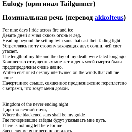
Eulogy
(оригинал Tailgunner)
Поминальная речь
(перевод
akkolteus
)
For nine days I ride across fire and ice
Девять дней я мчал сквозь огонь и лёд,
Heading beyond the setting twin suns that cast their fading light
Устремляясь по ту сторону заходящих двух солнц, чей свет
угасает.
The length of my life and the day of my death were fated long ago
Количество отпущенных мне лет и день моей смерти были
предопределены очень давно,
Written enshrined destiny intertwined on the winds that call me
home
Начертанное свыше, священное предназначение переплетено
с ветрами, что зовут меня домой.
Kingdom of the never-ending night
Царство вечной ночи,
Where the blackened stars shall be my guide
Где почерневшие звёзды будут указывать мне путь.
There is nothing left here for me
Здесь для меня ничего не осталось,