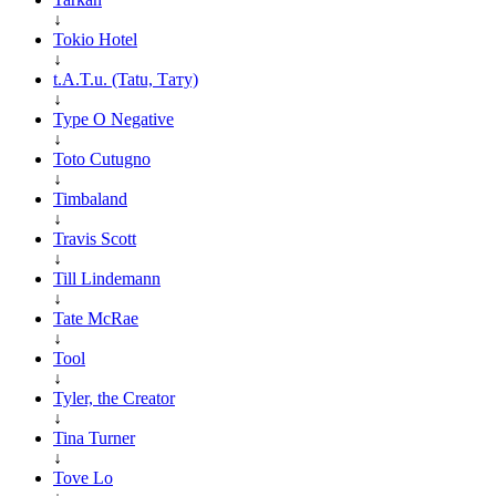
↓
Tokio Hotel
↓
t.A.T.u. (Tatu, Тату)
↓
Type O Negative
↓
Toto Cutugno
↓
Timbaland
↓
Travis Scott
↓
Till Lindemann
↓
Tate McRae
↓
Tool
↓
Tyler, the Creator
↓
Tina Turner
↓
Tove Lo