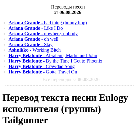
Переводы песен
от
06.08.2026
:
Ariana Grande
- bad thing (bunny hop)
Ariana Grande
- Like I Do
Ariana Grande
- nowhere, nobody
Ariana Grande
- oh well
Ariana Grande
- Stay
Ashnikko
- Working Bitch
Harry Belafonte
- Abraham, Martin and John
Harry Belafonte
- By the Time I Get to Phoenix
Harry Belafonte
- Crawdad Song
Harry Belafonte
- Gotta Travel On
Все переводы за
06.08.2026
Перевод текста песни Eulogy
исполнителя (группы)
Tailgunner