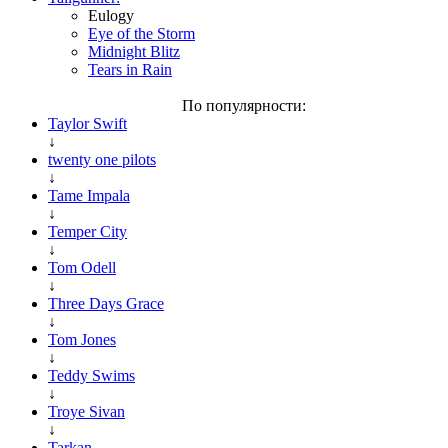
Eulogy
Eye of the Storm
Midnight Blitz
Tears in Rain
По популярности:
Taylor Swift
↓
twenty one pilots
↓
Tame Impala
↓
Temper City
↓
Tom Odell
↓
Three Days Grace
↓
Tom Jones
↓
Teddy Swims
↓
Troye Sivan
↓
Tarkan