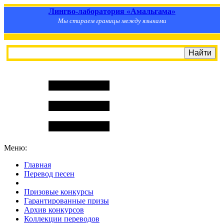
Лингво-лаборатория «Амальгама»
Мы стираем границы между языками
Меню:
Главная
Перевод песен
S
m
i
l
e
R
a
t
e
Призовые конкурсы
Гарантированные призы
Архив конкурсов
Коллекции переводов