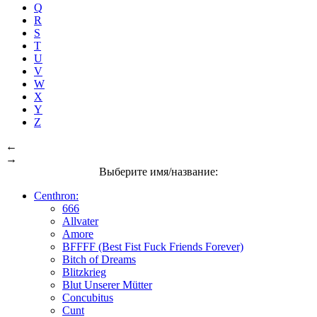
Q
R
S
T
U
V
W
X
Y
Z
←
→
Выберите имя/название:
Centhron:
666
Allvater
Amore
BFFFF (Best Fist Fuck Friends Forever)
Bitch of Dreams
Blitzkrieg
Blut Unserer Mütter
Concubitus
Cunt