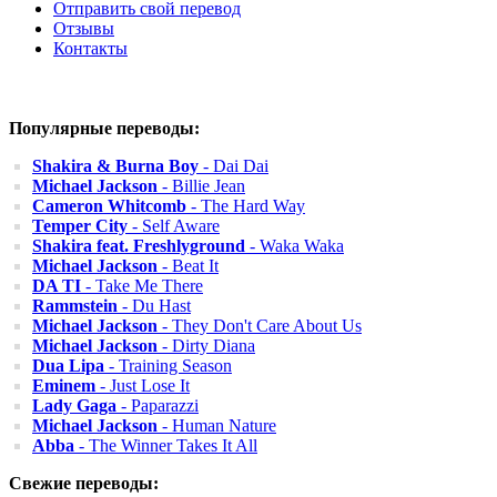
Отправить свой перевод
Отзывы
Контакты
Популярные переводы:
Shakira & Burna Boy
- Dai Dai
Michael Jackson
- Billie Jean
Cameron Whitcomb
- The Hard Way
Temper City
- Self Aware
Shakira feat. Freshlyground
- Waka Waka
Michael Jackson
- Beat It
DA TI
- Take Me There
Rammstein
- Du Hast
Michael Jackson
- They Don't Care About Us
Michael Jackson
- Dirty Diana
Dua Lipa
- Training Season
Eminem
- Just Lose It
Lady Gaga
- Paparazzi
Michael Jackson
- Human Nature
Abba
- The Winner Takes It All
Свежие переводы: