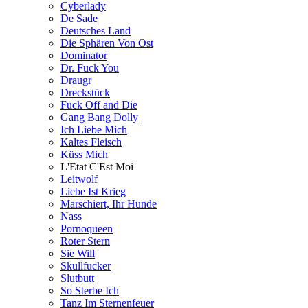
Cyberlady
De Sade
Deutsches Land
Die Sphären Von Ost
Dominator
Dr. Fuck You
Draugr
Dreckstück
Fuck Off and Die
Gang Bang Dolly
Ich Liebe Mich
Kaltes Fleisch
Küss Mich
L'Etat C'Est Moi
Leitwolf
Liebe Ist Krieg
Marschiert, Ihr Hunde
Nass
Pornoqueen
Roter Stern
Sie Will
Skullfucker
Slutbutt
So Sterbe Ich
Tanz Im Sternenfeuer