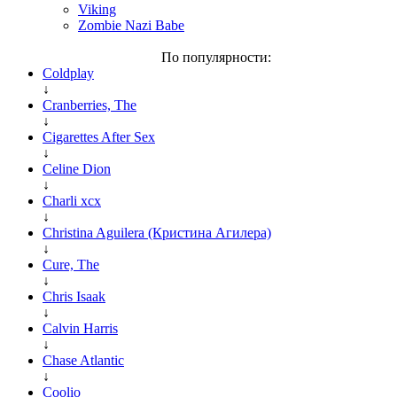
Viking
Zombie Nazi Babe
По популярности:
Coldplay
↓
Cranberries, The
↓
Cigarettes After Sex
↓
Celine Dion
↓
Charli xcx
↓
Christina Aguilera (Кристина Агилера)
↓
Cure, The
↓
Chris Isaak
↓
Calvin Harris
↓
Chase Atlantic
↓
Coolio