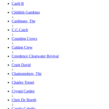
Cardi B
↓
Childish Gambino
↓
Cardigans, The
↓
C.C.Catch
↓
Counting Crows
↓
Cutting Crew
↓
Creedence Clearwater Revival
↓
Craig David
↓
Chainsmokers, The
↓
Charles Trenet
↓
Crystal Castles
↓
Chris De Burgh
↓
Camila Cabello