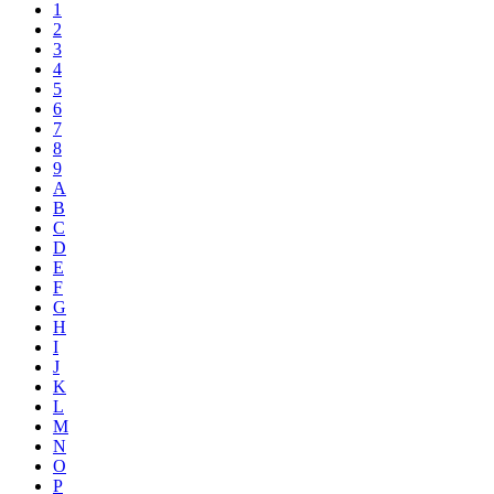
1
2
3
4
5
6
7
8
9
A
B
C
D
E
F
G
H
I
J
K
L
M
N
O
P