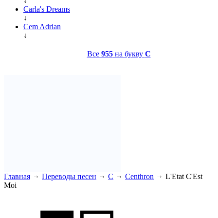
↓
Carla's Dreams
↓
Cem Adrian
↓
Все
955
на букву
C
Главная
Переводы песен
C
Centhron
L'Etat C'Est
Moi