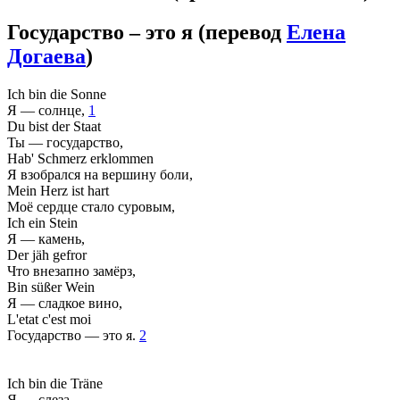
Государство – это я
(перевод
Елена
Догаева
)
Ich bin die Sonne
Я — солнце,
1
Du bist der Staat
Ты — государство,
Hab' Schmerz erklommen
Я взобрался на вершину боли,
Mein Herz ist hart
Моё сердце стало суровым,
Ich ein Stein
Я — камень,
Der jäh gefror
Что внезапно замёрз,
Bin süßer Wein
Я — сладкое вино,
L'etat c'est moi
Государство — это я.
2
Ich bin die Träne
Я — слеза,