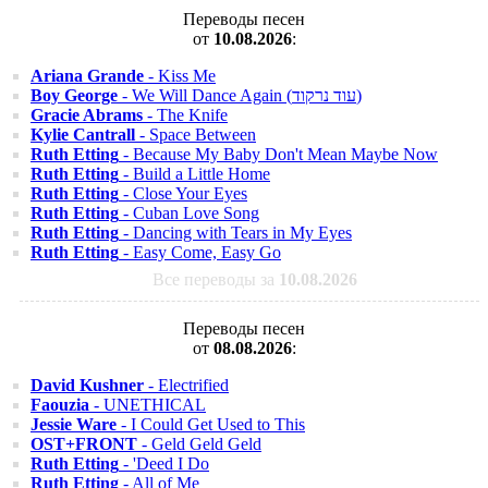
Переводы песен
от
10.08.2026
:
Ariana Grande
- Kiss Me
Boy George
- We Will Dance Again (עוד נרקוד)
Gracie Abrams
- The Knife
Kylie Cantrall
- Space Between
Ruth Etting
- Because My Baby Don't Mean Maybe Now
Ruth Etting
- Build a Little Home
Ruth Etting
- Close Your Eyes
Ruth Etting
- Cuban Love Song
Ruth Etting
- Dancing with Tears in My Eyes
Ruth Etting
- Easy Come, Easy Go
Все переводы за
10.08.2026
Переводы песен
от
08.08.2026
:
David Kushner
- Electrified
Faouzia
- UNETHICAL
Jessie Ware
- I Could Get Used to This
OST+FRONT
- Geld Geld Geld
Ruth Etting
- 'Deed I Do
Ruth Etting
- All of Me