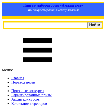
Лингво-лаборатория «Амальгама»
Мы стираем границы между языками
Меню:
Главная
Перевод песен
S
m
i
l
e
R
a
t
e
Призовые конкурсы
Гарантированные призы
Архив конкурсов
Коллекции переводов