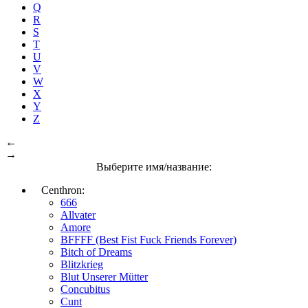
Q
R
S
T
U
V
W
X
Y
Z
←
→
Выберите имя/название:
Centhron:
666
Allvater
Amore
BFFFF (Best Fist Fuck Friends Forever)
Bitch of Dreams
Blitzkrieg
Blut Unserer Mütter
Concubitus
Cunt