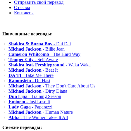
Отправить свой перевод
Отзывы
Контакты
Популярные переводы:
Shakira & Burna Boy
- Dai Dai
Michael Jackson
- Billie Jean
Cameron Whitcomb
- The Hard Way
Temper City
- Self Aware
Shakira feat. Freshlyground
- Waka Waka
Michael Jackson
- Beat It
DA TI
- Take Me There
Rammstein
- Du Hast
Michael Jackson
- They Don't Care About Us
Michael Jackson
- Dirty Diana
Dua Lipa
- Training Season
Eminem
- Just Lose It
Lady Gaga
- Paparazzi
Michael Jackson
- Human Nature
Abba
- The Winner Takes It All
Свежие переводы: