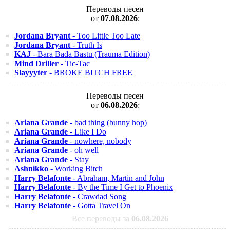
Переводы песен
от
07.08.2026
:
Jordana Bryant
- Too Little Too Late
Jordana Bryant
- Truth Is
KAJ
- Bara Bada Bastu (Trauma Edition)
Mind Driller
- Tic-Tac
Slayyyter
- BROKE BITCH FREE
Переводы песен
от
06.08.2026
:
Ariana Grande
- bad thing (bunny hop)
Ariana Grande
- Like I Do
Ariana Grande
- nowhere, nobody
Ariana Grande
- oh well
Ariana Grande
- Stay
Ashnikko
- Working Bitch
Harry Belafonte
- Abraham, Martin and John
Harry Belafonte
- By the Time I Get to Phoenix
Harry Belafonte
- Crawdad Song
Harry Belafonte
- Gotta Travel On
Все переводы за
06.08.2026