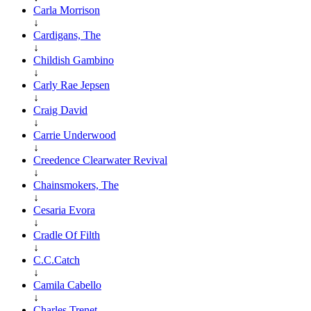
Carla Morrison
↓
Cardigans, The
↓
Childish Gambino
↓
Carly Rae Jepsen
↓
Craig David
↓
Carrie Underwood
↓
Creedence Clearwater Revival
↓
Chainsmokers, The
↓
Cesaria Evora
↓
Cradle Of Filth
↓
C.C.Catch
↓
Camila Cabello
↓
Charles Trenet