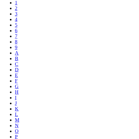
1
2
3
4
5
6
7
8
9
A
B
C
D
E
F
G
H
I
J
K
L
M
N
O
P