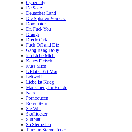
Cyberlady
De Sade
Deutsches Land
Die Sphären Von Ost
Dominator
Dr. Fuck You
Draugr
Dreckstück
Fuck Off and Die
Gang Bang Dolly
Ich Liebe Mich
Kaltes Fleisch
Küss Mich
L'Etat C'Est Moi
Leitwolf
Liebe Ist Krieg
Marschiert, Ihr Hunde
Nass
Pornoqueen
Roter Stern
Sie Will
Skullfucker
Slutbutt
So Sterbe Ich
Tanz Im Sternenfeuer