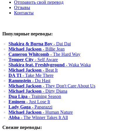
Отправить свой перевод
Отзывы
Контакты
Популярные переводы:
Shakira & Burna Boy
- Dai Dai
Michael Jackson
- Billie Jean
Cameron Whitcomb
- The Hard Way
Temper City
- Self Aware
Shakira feat. Freshlyground
- Waka Waka
Michael Jackson
- Beat It
DA TI
- Take Me There
Rammstein
- Du Hast
Michael Jackson
- They Don't Care About Us
Michael Jackson
- Dirty Diana
Dua Lipa
- Training Season
Eminem
- Just Lose It
Lady Gaga
- Paparazzi
Michael Jackson
- Human Nature
Abba
- The Winner Takes It All
Свежие переводы: