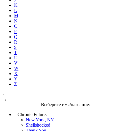
K
L
M
N
O
P
Q
R
S
T
U
V
W
X
Y
Z
←
→
Выберите имя/название:
Chronic Future:
New York, NY
Shellshocked
Thank You