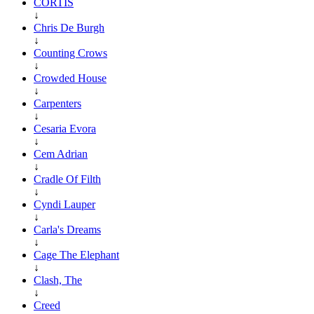
CORTIS
↓
Chris De Burgh
↓
Counting Crows
↓
Crowded House
↓
Carpenters
↓
Cesaria Evora
↓
Cem Adrian
↓
Cradle Of Filth
↓
Cyndi Lauper
↓
Carla's Dreams
↓
Cage The Elephant
↓
Clash, The
↓
Creed