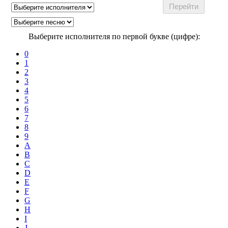
Выберите исполнителя по первой букве (цифре):
0
1
2
3
4
5
6
7
8
9
A
B
C
D
E
F
G
H
I
J