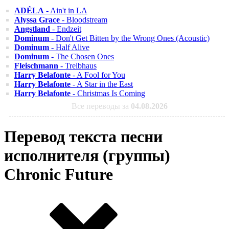
ADÉLA
- Ain't in LA
Alyssa Grace
- Bloodstream
Angstland
- Endzeit
Dominum
- Don't Get Bitten by the Wrong Ones (Acoustic)
Dominum
- Half Alive
Dominum
- The Chosen Ones
Fleischmann
- Treibhaus
Harry Belafonte
- A Fool for You
Harry Belafonte
- A Star in the East
Harry Belafonte
- Christmas Is Coming
Все переводы за
04.08.2026
Перевод текста песни
исполнителя (группы)
Chronic Future