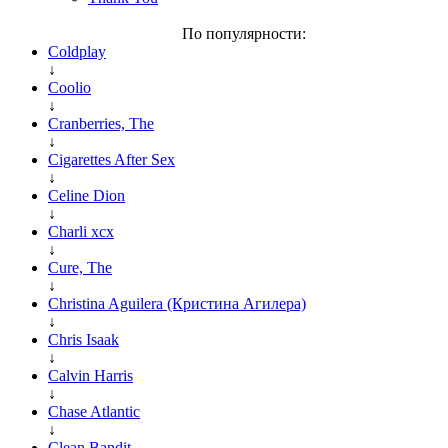
По популярности:
Coldplay
↓
Coolio
↓
Cranberries, The
↓
Cigarettes After Sex
↓
Celine Dion
↓
Charli xcx
↓
Cure, The
↓
Christina Aguilera (Кристина Агилера)
↓
Chris Isaak
↓
Calvin Harris
↓
Chase Atlantic
↓
Clean Bandit