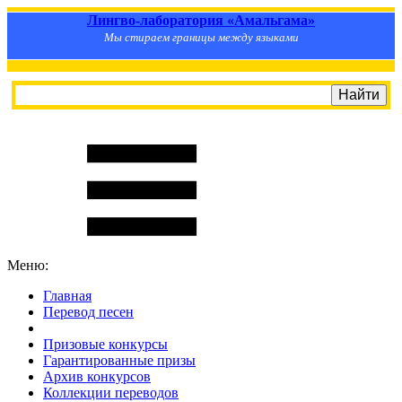
Лингво-лаборатория «Амальгама»
Мы стираем границы между языками
Меню:
Главная
Перевод песен
S
m
i
l
e
R
a
t
e
Призовые конкурсы
Гарантированные призы
Архив конкурсов
Коллекции переводов