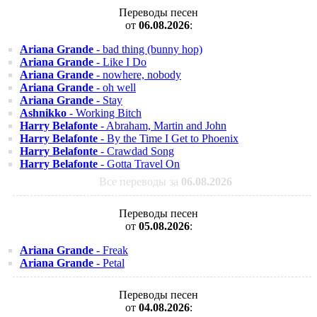
Переводы песен
от
06.08.2026
:
Ariana Grande
- bad thing (bunny hop)
Ariana Grande
- Like I Do
Ariana Grande
- nowhere, nobody
Ariana Grande
- oh well
Ariana Grande
- Stay
Ashnikko
- Working Bitch
Harry Belafonte
- Abraham, Martin and John
Harry Belafonte
- By the Time I Get to Phoenix
Harry Belafonte
- Crawdad Song
Harry Belafonte
- Gotta Travel On
Все переводы за
06.08.2026
Переводы песен
от
05.08.2026
:
Ariana Grande
- Freak
Ariana Grande
- Petal
Переводы песен
от
04.08.2026
: