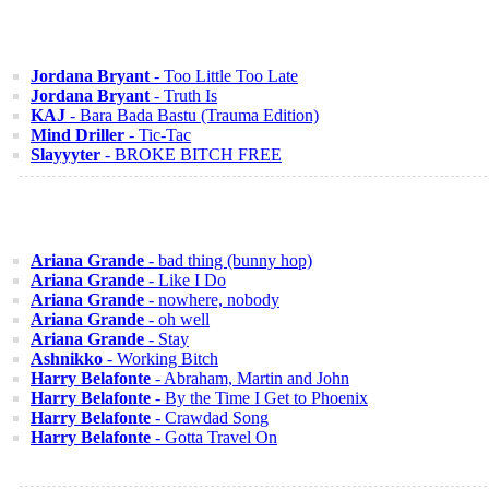
Jordana Bryant
- Too Little Too Late
Jordana Bryant
- Truth Is
KAJ
- Bara Bada Bastu (Trauma Edition)
Mind Driller
- Tic-Tac
Slayyyter
- BROKE BITCH FREE
Ariana Grande
- bad thing (bunny hop)
Ariana Grande
- Like I Do
Ariana Grande
- nowhere, nobody
Ariana Grande
- oh well
Ariana Grande
- Stay
Ashnikko
- Working Bitch
Harry Belafonte
- Abraham, Martin and John
Harry Belafonte
- By the Time I Get to Phoenix
Harry Belafonte
- Crawdad Song
Harry Belafonte
- Gotta Travel On