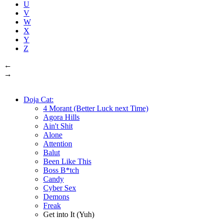
U
V
W
X
Y
Z
←
→
Doja Cat:
4 Morant (Better Luck next Time)
Agora Hills
Ain't Shit
Alone
Attention
Balut
Been Like This
Boss B*tch
Candy
Cyber Sex
Demons
Freak
Get into It (Yuh)