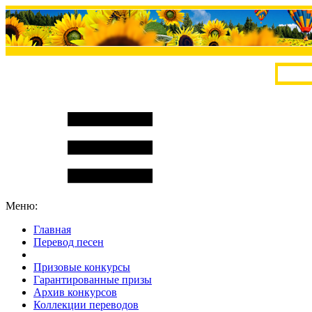
Меню:
Главная
Перевод песен
S
m
i
l
e
R
a
t
e
Призовые конкурсы
Гарантированные призы
Архив конкурсов
Коллекции переводов