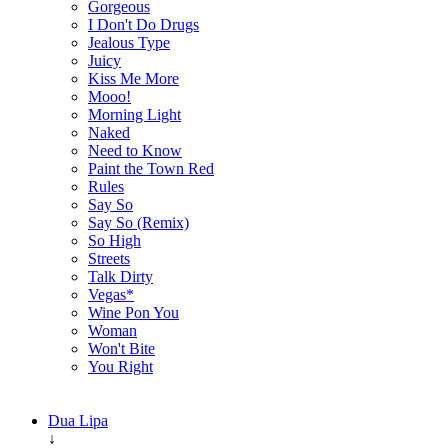
Gorgeous
I Don't Do Drugs
Jealous Type
Juicy
Kiss Me More
Mooo!
Morning Light
Naked
Need to Know
Paint the Town Red
Rules
Say So
Say So (Remix)
So High
Streets
Talk Dirty
Vegas*
Wine Pon You
Woman
Won't Bite
You Right
Dua Lipa
↓