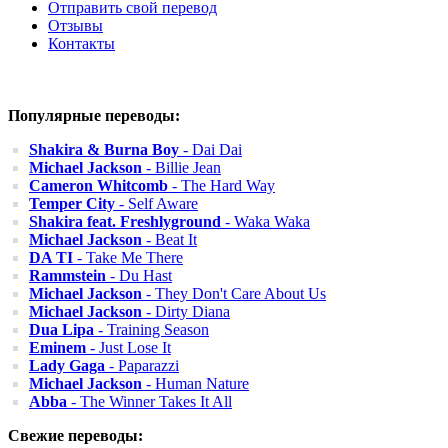
Отправить свой перевод
Отзывы
Контакты
Популярные переводы:
Shakira & Burna Boy
- Dai Dai
Michael Jackson
- Billie Jean
Cameron Whitcomb
- The Hard Way
Temper City
- Self Aware
Shakira feat. Freshlyground
- Waka Waka
Michael Jackson
- Beat It
DA TI
- Take Me There
Rammstein
- Du Hast
Michael Jackson
- They Don't Care About Us
Michael Jackson
- Dirty Diana
Dua Lipa
- Training Season
Eminem
- Just Lose It
Lady Gaga
- Paparazzi
Michael Jackson
- Human Nature
Abba
- The Winner Takes It All
Свежие переводы: