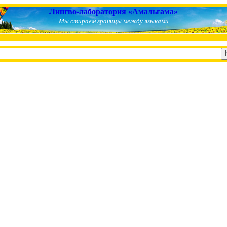
Лингво-лаборатория «Амальгама»
Мы стираем границы между языками