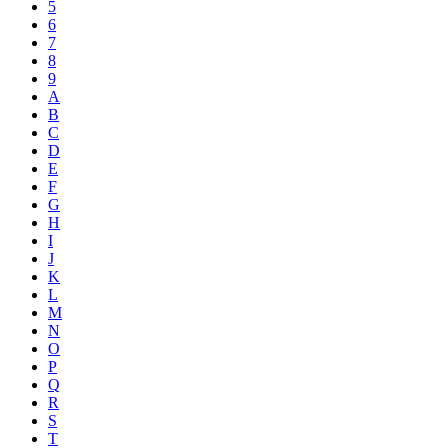
5
6
7
8
9
A
B
C
D
E
F
G
H
I
J
K
L
M
N
O
P
Q
R
S
T