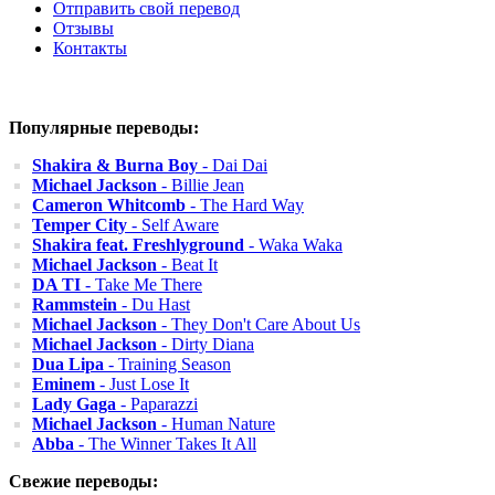
Отправить свой перевод
Отзывы
Контакты
Популярные переводы:
Shakira & Burna Boy
- Dai Dai
Michael Jackson
- Billie Jean
Cameron Whitcomb
- The Hard Way
Temper City
- Self Aware
Shakira feat. Freshlyground
- Waka Waka
Michael Jackson
- Beat It
DA TI
- Take Me There
Rammstein
- Du Hast
Michael Jackson
- They Don't Care About Us
Michael Jackson
- Dirty Diana
Dua Lipa
- Training Season
Eminem
- Just Lose It
Lady Gaga
- Paparazzi
Michael Jackson
- Human Nature
Abba
- The Winner Takes It All
Свежие переводы: