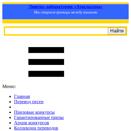
Лингво-лаборатория «Амальгама»
Мы стираем границы между языками
Меню:
Главная
Перевод песен
S
m
i
l
e
R
a
t
e
Призовые конкурсы
Гарантированные призы
Архив конкурсов
Коллекции переводов