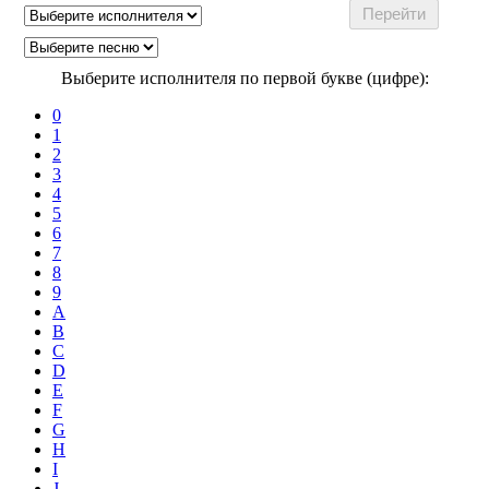
Выберите исполнителя по первой букве (цифре):
0
1
2
3
4
5
6
7
8
9
A
B
C
D
E
F
G
H
I
J