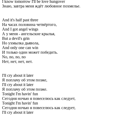
I know tomorrow I'll be love hungover
Знаю, завтра меня ждёт любовное похмелье.
And it's half past three
На часах половина четвёртого,
And I got angel wings
А у меня - ангельские крылья,
But a devil's grin
Но ухмылка дьявола,
And only one can win
И только один может победить.
No, no, no, no
Нет, нет, нет, нет.
I'll cry about it later
Я поплачу об этом позже,
I'll cry about it later
Я поплачу об этом позже.
Tonight I'm havin' fun
Сегодня ночью я повеселюсь как следует,
Tonight I'm havin' fun
Сегодня ночью я повеселюсь как следует,
I'll cry about it later