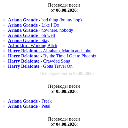
Переводы песен
от
06.08.2026
:
Ariana Grande
- bad thing (bunny hop)
Ariana Grande
- Like I Do
Ariana Grande
- nowhere, nobody
Ariana Grande
- oh well
Ariana Grande
- Stay
Ashnikko
- Working Bitch
Harry Belafonte
- Abraham, Martin and John
Harry Belafonte
- By the Time I Get to Phoenix
Harry Belafonte
- Crawdad Song
Harry Belafonte
- Gotta Travel On
Все переводы за
06.08.2026
Переводы песен
от
05.08.2026
:
Ariana Grande
- Freak
Ariana Grande
- Petal
Переводы песен
от
04.08.2026
: