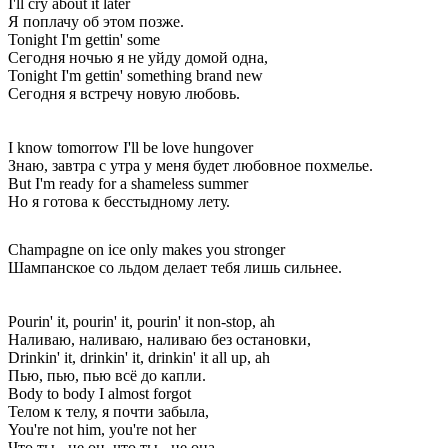
I'll cry about it later
Я поплачу об этом позже.
Tonight I'm gettin' some
Сегодня ночью я не уйду домой одна,
Tonight I'm gettin' something brand new
Сегодня я встречу новую любовь.
I know tomorrow I'll be love hungover
Знаю, завтра с утра у меня будет любовное похмелье.
But I'm ready for a shameless summer
Но я готова к бесстыдному лету.
Champagne on ice only makes you stronger
Шампанское со льдом делает тебя лишь сильнее.
Pourin' it, pourin' it, pourin' it non-stop, ah
Наливаю, наливаю, наливаю без остановки,
Drinkin' it, drinkin' it, drinkin' it all up, ah
Пью, пью, пью всё до капли.
Body to body I almost forgot
Телом к телу, я почти забыла,
You're not him, you're not her
Что ты - не он, что ты - не она.