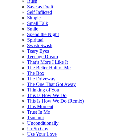
Rush
Save as Draft
Self Inflicted
Simple
Small Talk
Smile
Spend the Night
Spiritual
Swish Swish
Teary Eyes
Teenage Dream
That’s More I Like It
The Better Half of Me
The Box
The Driveway
The One That Got Away
Thinking of You
This Is How We Do
This Is How We Do (Remix)
This Moment
Trust In Me
Tsunami
Unconditionally
Ur So Gay
Use Your Love