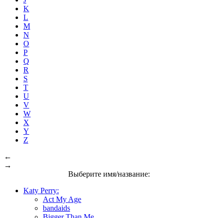
K
L
M
N
O
P
Q
R
S
T
U
V
W
X
Y
Z
←
→
Выберите имя/название:
Katy Perry:
Act My Age
bandaids
Bigger Than Me