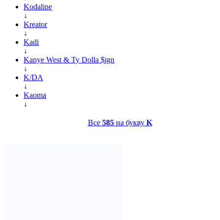
Kodaline
↓
Kreator
↓
Kadi
↓
Kanye West & Ty Dolla $ign
↓
K/DA
↓
Kaoma
↓
Все
585
на букву
K