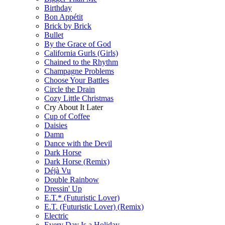
Birthday
Bon Appétit
Brick by Brick
Bullet
By the Grace of God
California Gurls (Girls)
Chained to the Rhythm
Champagne Problems
Choose Your Battles
Circle the Drain
Cozy Little Christmas
Cry About It Later
Cup of Coffee
Daisies
Damn
Dance with the Devil
Dark Horse
Dark Horse (Remix)
Déjà Vu
Double Rainbow
Dressin' Up
E.T.* (Futuristic Lover)
E.T. (Futuristic Lover) (Remix)
Electric
Every Day Is a Holiday