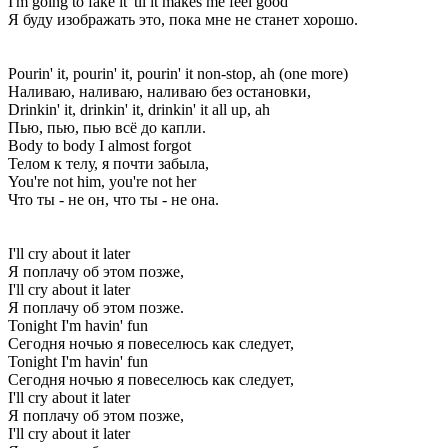
I'm going to fake it 'til it makes me feel good
Я буду изображать это, пока мне не станет хорошо.
Pourin' it, pourin' it, pourin' it non-stop, ah (one more)
Наливаю, наливаю, наливаю без остановки,
Drinkin' it, drinkin' it, drinkin' it all up, ah
Пью, пью, пью всё до капли.
Body to body I almost forgot
Телом к телу, я почти забыла,
You're not him, you're not her
Что ты - не он, что ты - не она.
I'll cry about it later
Я поплачу об этом позже,
I'll cry about it later
Я поплачу об этом позже.
Tonight I'm havin' fun
Сегодня ночью я повеселюсь как следует,
Tonight I'm havin' fun
Сегодня ночью я повеселюсь как следует,
I'll cry about it later
Я поплачу об этом позже,
I'll cry about it later