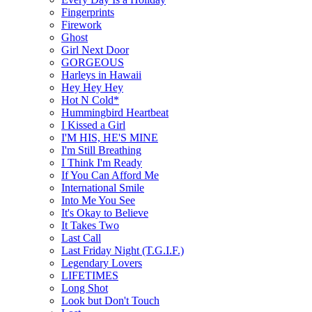
Fingerprints
Firework
Ghost
Girl Next Door
GORGEOUS
Harleys in Hawaii
Hey Hey Hey
Hot N Cold*
Hummingbird Heartbeat
I Kissed a Girl
I'M HIS, HE'S MINE
I'm Still Breathing
I Think I'm Ready
If You Can Afford Me
International Smile
Into Me You See
It's Okay to Believe
It Takes Two
Last Call
Last Friday Night (T.G.I.F.)
Legendary Lovers
LIFETIMES
Long Shot
Look but Don't Touch