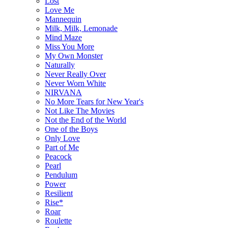
Lost
Love Me
Mannequin
Milk, Milk, Lemonade
Mind Maze
Miss You More
My Own Monster
Naturally
Never Really Over
Never Worn White
NIRVANA
No More Tears for New Year's
Not Like The Movies
Not the End of the World
One of the Boys
Only Love
Part of Me
Peacock
Pearl
Pendulum
Power
Resilient
Rise*
Roar
Roulette