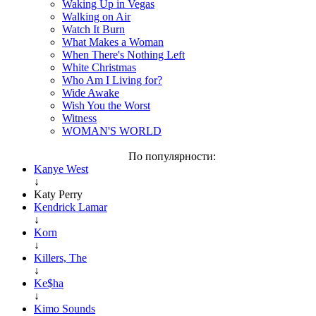
Waking Up in Vegas
Walking on Air
Watch It Burn
What Makes a Woman
When There's Nothing Left
White Christmas
Who Am I Living for?
Wide Awake
Wish You the Worst
Witness
WOMAN'S WORLD
По популярности:
Kanye West
↓
Katy Perry
Kendrick Lamar
↓
Korn
↓
Killers, The
↓
Ke$ha
↓
Kimo Sounds