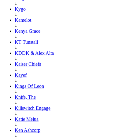
↓
Kygo
↓
Kamelot
↓
Kenya Grace
↓
KT Tunstall
↓
KDDK & Alex Alta
↓
Kaiser Chiefs
↓
Kayef
↓
Kings Of Leon
↓
Knife, The
↓
Killswitch Engage
↓
Katie Melua
↓
Ken Ashcorp
↓