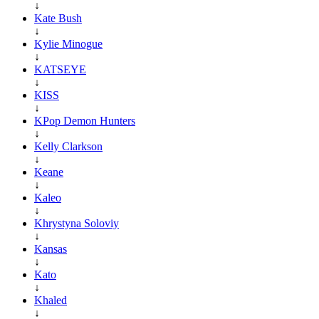
↓
Kate Bush
↓
Kylie Minogue
↓
KATSEYE
↓
KISS
↓
KPop Demon Hunters
↓
Kelly Clarkson
↓
Keane
↓
Kaleo
↓
Khrystyna Soloviy
↓
Kansas
↓
Kato
↓
Khaled
↓