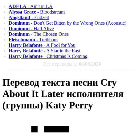
ADÉLA
- Ain't in LA
Alyssa Grace
- Bloodstream
Angstland
- Endzeit
Dominum
- Don't Get Bitten by the Wrong Ones (Acoustic)
Dominum
- Half Alive
Dominum
- The Chosen Ones
Fleischmann
- Treibhaus
Harry Belafonte
- A Fool for You
Harry Belafonte
- A Star in the East
Harry Belafonte
- Christmas Is Coming
Все переводы за
04.08.2026
Перевод текста песни Cry
About It Later исполнителя
(группы) Katy Perry