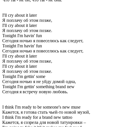
I'll cry about it later
Я поплачу об этом позже,
I'll cry about it later
Я поплачу об этом позже.
Tonight I'm havin' fun
Сегодня ночью я повеселюсь как следует,
Tonight I'm havin' fun
Сегодня ночью я повеселюсь как следует,
I'll cry about it later
Я поплачу об этом позже,
I'll cry about it later
Я поплачу об этом позже.
Tonight I'm gettin' some
Сегодня ночью я не уйду домой одна,
Tonight I'm gettin' something brand new
Сегодня я встречу новую любовь.
I think I'm ready to be someone's new muse
Кажется, я готова стать чьей-то новой музой,
I think I'm ready for a brand new tattoo
Кажется, я созрела для новой татуировки –