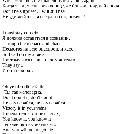
When you think the final end is near; think again
Когда ты думаешь, что конец уже близок, подумай снова.
Don't be surprised, I will still rise
Не удивляйтесь, я всё равно поднимусь!
I must stay conscious
Я должна оставаться в сознании,
Through the menace and chaos
Несмотря на всю опасность и хаос.
So I call on my angels
Поэтому я взываю к своим ангелам,
They say...
И они говорят:
Oh ye of so little faith
"Ты так маловерна,
Don't doubt it, don't doubt it
Не сомневайся, не сомневайся.
Victory is in your veins
Победа течет в твоих венах,
You know it, you know it
Ты знаешь это, знаешь это.
And you will not negotiate