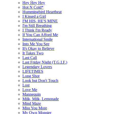
Hey Hey Hey
Hot N Cold*
Hummingbird Heartbeat
I Kissed a Girl
I'M HIS, HE'S MINE
I'm Still Breathing
I Think I'm Ready
If You Can Afford Me
International Smile
Into Me You See
It's Okay to Believe
It Takes Two
Last Call
Last Friday Night (T.G.I.F.)
Legendary Lovers
LIFETIMES
Long Shot
Look but Don't Touch
Lost
Love Me
Mannequin
Milk, Milk, Lemonade
Mind Maze
Miss You More
My Own Monster