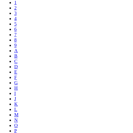
1
2
3
4
5
6
7
8
9
A
B
C
D
E
F
G
H
I
J
K
L
M
N
O
P