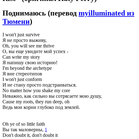
Поднимаюсь
(перевод
myilluminated из
Тюмени
)
I won't just survive
Я не просто выживу,
Oh, you will see me thrive
О, вы еще увидите мой успех -
Can write my story
Я напишу свою историю!
I'm beyond the archetype
Я вне стереотипов
I won't just conform
И не стану просто подстраиваться.
No matter how you shake my core
Неважно, как сильно вы сотрясаете мою душу,
Cause my roots, they run deep, oh
Ведь мои корни глубоко под землей.
Oh ye of so little faith
Вы так маловерны,
1
Don't doubt it, don't doubt it