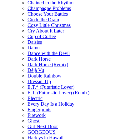
Chained to the Rhythm
Champagne Problems
Choose Your Battles
Circle the Drain
Cozy Little Christmas
Cry About It Later
Cup of Coffee
Daisies
Damn
Dance with the Devil
Dark Horse
Dark Horse (Remix)
Déjà Vu
Double Rainbow
Dressin' Up
E.T.* (Futuristic Lover)
E.T. (Futuristic Lover) (Remix)
Electric
Every Day Is a Holiday
Fingerprints
Firework
Ghost
Girl Next Door
GORGEOUS
Harleys in Hawaii