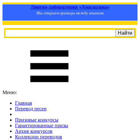
Лингво-лаборатория «Амальгама»
Мы стираем границы между языками
Меню:
Главная
Перевод песен
S
m
i
l
e
R
a
t
e
Призовые конкурсы
Гарантированные призы
Архив конкурсов
Коллекции переводов