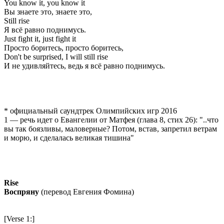
You know it, you know it
Вы знаете это, знаете это,
Still rise
Я всё равно поднимусь.
Just fight it, just fight it
Просто боритесь, просто боритесь,
Don't be surprised, I will still rise
И не удивляйтесь, ведь я всё равно поднимусь.
* официальный саундтрек Олимпийских игр 2016
1 — речь идет о Евангелии от Матфея (глава 8, стих 26): "..что
вы так боязливы, маловерные? Потом, встав, запретил ветрам
и морю, и сделалась великая тишина"
Rise
Воспряну
(перевод Евгения Фомина)
[Verse 1:]