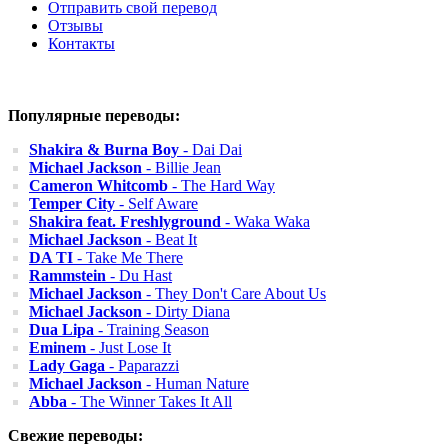
Отправить свой перевод
Отзывы
Контакты
Популярные переводы:
Shakira & Burna Boy
- Dai Dai
Michael Jackson
- Billie Jean
Cameron Whitcomb
- The Hard Way
Temper City
- Self Aware
Shakira feat. Freshlyground
- Waka Waka
Michael Jackson
- Beat It
DA TI
- Take Me There
Rammstein
- Du Hast
Michael Jackson
- They Don't Care About Us
Michael Jackson
- Dirty Diana
Dua Lipa
- Training Season
Eminem
- Just Lose It
Lady Gaga
- Paparazzi
Michael Jackson
- Human Nature
Abba
- The Winner Takes It All
Свежие переводы: