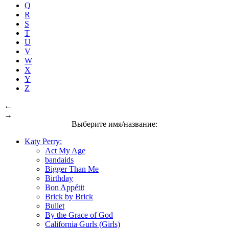
Q
R
S
T
U
V
W
X
Y
Z
←
→
Выберите имя/название:
Katy Perry:
Act My Age
bandaids
Bigger Than Me
Birthday
Bon Appétit
Brick by Brick
Bullet
By the Grace of God
California Gurls (Girls)