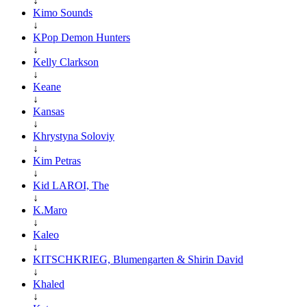
↓
Kimo Sounds
↓
KPop Demon Hunters
↓
Kelly Clarkson
↓
Keane
↓
Kansas
↓
Khrystyna Soloviy
↓
Kim Petras
↓
Kid LAROI, The
↓
K.Maro
↓
Kaleo
↓
KITSCHKRIEG, Blumengarten & Shirin David
↓
Khaled
↓