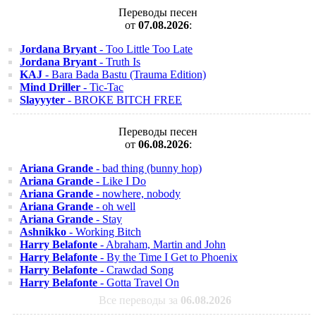
Переводы песен
от
07.08.2026
:
Jordana Bryant
- Too Little Too Late
Jordana Bryant
- Truth Is
KAJ
- Bara Bada Bastu (Trauma Edition)
Mind Driller
- Tic-Tac
Slayyyter
- BROKE BITCH FREE
Переводы песен
от
06.08.2026
:
Ariana Grande
- bad thing (bunny hop)
Ariana Grande
- Like I Do
Ariana Grande
- nowhere, nobody
Ariana Grande
- oh well
Ariana Grande
- Stay
Ashnikko
- Working Bitch
Harry Belafonte
- Abraham, Martin and John
Harry Belafonte
- By the Time I Get to Phoenix
Harry Belafonte
- Crawdad Song
Harry Belafonte
- Gotta Travel On
Все переводы за
06.08.2026