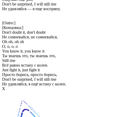
Don't be surprised, I will still rise
Не удивляйся — я еще воспряну.
[Outro:]
[Концовка:]
Don't doubt it, don't doubt
Не сомневайся, не сомневайся,
Oh oh, oh oh
О, о, о, о
You know it, you know it
Ты знаешь это, ты знаешь это,
Still rise
Всё равно встану с колен.
Just fight it, just fight it
Просто борись, просто борись,
Don't be surprised, I will still rise
Не удивляйся, я ещё встану с колен.
Х