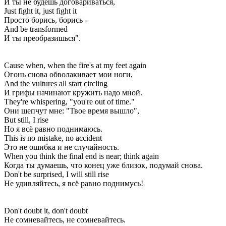
И ты не будешь договариваться,
Just fight it, just fight it
Просто борись, борись -
And be transformed
И ты преобразишься".
Cause when, when the fire's at my feet again
Огонь снова обволакивает мои ноги,
And the vultures all start circling
И грифы начинают кружить надо мной.
They're whispering, "you're out of time."
Они шепчут мне: "Твое время вышло",
But still, I rise
Но я всё равно поднимаюсь.
This is no mistake, no accident
Это не ошибка и не случайность.
When you think the final end is near; think again
Когда ты думаешь, что конец уже близок, подумай снова.
Don't be surprised, I will still rise
Не удивляйтесь, я всё равно поднимусь!
Don't doubt it, don't doubt
Не сомневайтесь, не сомневайтесь.