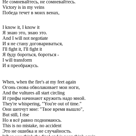
Не сомневайтесь, не сомневайтесь.
Victory is in my veins
Победа течет в моих венах,
I know it, I know it
Я знаю это, знаю это.
And I will not negotiate
И я не стану договариваться,
I'll fight it, I'll fight it
Я буду бороться, бороться -
I will transform
И я преображусь.
When, when the fire's at my feet again
Огонь снова обволакивает мои ноги,
And the vultures all start circling
И грифы начинают кружить надо мной.
They're whispering, "You're out of time."
Они шепчут мне: "Твое время вышло",
But still, I rise
Но я всё равно поднимаюсь.
This is no mistake, no accident
Это не ошибка и не случайность.