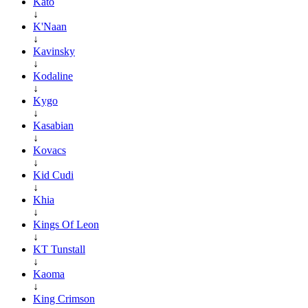
Kato
↓
K'Naan
↓
Kavinsky
↓
Kodaline
↓
Kygo
↓
Kasabian
↓
Kovacs
↓
Kid Cudi
↓
Khia
↓
Kings Of Leon
↓
KT Tunstall
↓
Kaoma
↓
King Crimson