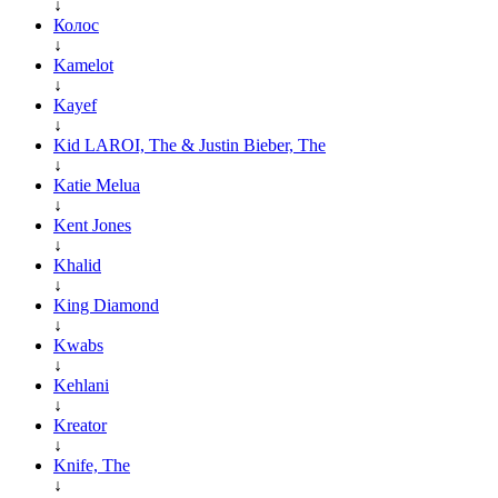
↓
Колос
↓
Kamelot
↓
Kayef
↓
Kid LAROI, The & Justin Bieber, The
↓
Katie Melua
↓
Kent Jones
↓
Khalid
↓
King Diamond
↓
Kwabs
↓
Kehlani
↓
Kreator
↓
Knife, The
↓