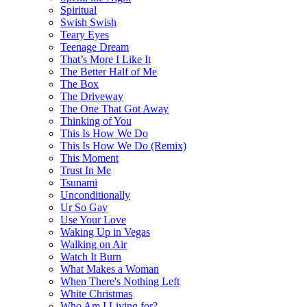
Spiritual
Swish Swish
Teary Eyes
Teenage Dream
That’s More I Like It
The Better Half of Me
The Box
The Driveway
The One That Got Away
Thinking of You
This Is How We Do
This Is How We Do (Remix)
This Moment
Trust In Me
Tsunami
Unconditionally
Ur So Gay
Use Your Love
Waking Up in Vegas
Walking on Air
Watch It Burn
What Makes a Woman
When There's Nothing Left
White Christmas
Who Am I Living for?