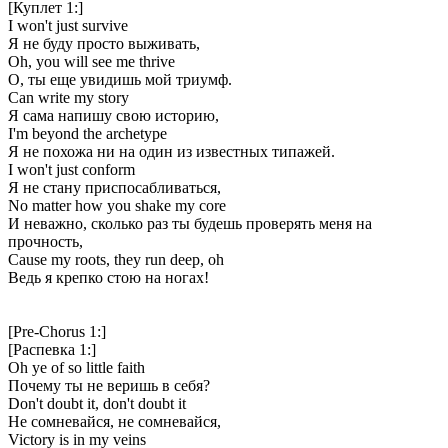
[Куплет 1:]
I won't just survive
Я не буду просто выживать,
Oh, you will see me thrive
О, ты еще увидишь мой триумф.
Can write my story
Я сама напишу свою историю,
I'm beyond the archetype
Я не похожа ни на один из известных типажей.
I won't just conform
Я не стану приспосабливаться,
No matter how you shake my core
И неважно, сколько раз ты будешь проверять меня на
прочность,
Cause my roots, they run deep, oh
Ведь я крепко стою на ногах!
[Pre-Chorus 1:]
[Распевка 1:]
Oh ye of so little faith
Почему ты не веришь в себя?
Don't doubt it, don't doubt it
Не сомневайся, не сомневайся,
Victory is in my veins