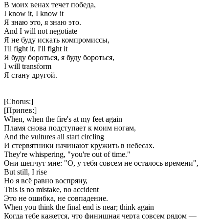
В моих венах течет победа,
I know it, I know it
Я знаю это, я знаю это.
And I will not negotiate
Я не буду искать компромиссы,
I'll fight it, I'll fight it
Я буду бороться, я буду бороться,
I will transform
Я стану другой.
[Chorus:]
[Припев:]
When, when the fire's at my feet again
Пламя снова подступает к моим ногам,
And the vultures all start circling
И стервятники начинают кружить в небесах.
They're whispering, "you're out of time."
Они шепчут мне: "О, у тебя совсем не осталось времени",
But still, I rise
Но я всё равно воспряну,
This is no mistake, no accident
Это не ошибка, не совпадение.
When you think the final end is near; think again
Когда тебе кажется, что финишная черта совсем рядом —