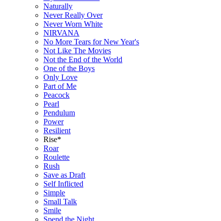
Naturally
Never Really Over
Never Worn White
NIRVANA
No More Tears for New Year's
Not Like The Movies
Not the End of the World
One of the Boys
Only Love
Part of Me
Peacock
Pearl
Pendulum
Power
Resilient
Rise*
Roar
Roulette
Rush
Save as Draft
Self Inflicted
Simple
Small Talk
Smile
Spend the Night