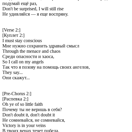
подумай ещё раз,
Don't be surprised, I will still rise
Не удивляйся — я еще воспряну.
[Verse 2:]
[Куплет 2:]
I must stay conscious
Мне нужно сохранить здравый смысл
Through the menace and chaos
Среди опасности и хаоса,
So I call on my angels
Так что я позову на помощь своих ангелов,
They say...
Они скажут...
[Pre-Chorus 2:]
[Распевка 2:]
Oh ye of so little faith
Почему ты не веришь в себя?
Don't doubt it, don't doubt it
Не сомневайся, не сомневайся,
Victory is in your veins
В твоих венах течет победа,