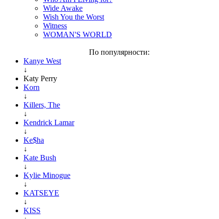
Wide Awake
Wish You the Worst
Witness
WOMAN'S WORLD
По популярности:
Kanye West
↓
Katy Perry
Korn
↓
Killers, The
↓
Kendrick Lamar
↓
Ke$ha
↓
Kate Bush
↓
Kylie Minogue
↓
KATSEYE
↓
KISS