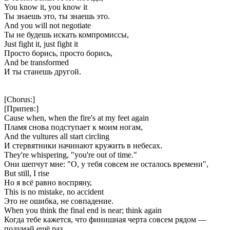
You know it, you know it
Ты знаешь это, ты знаешь это.
And you will not negotiate
Ты не будешь искать компромиссы,
Just fight it, just fight it
Просто борись, просто борись,
And be transformed
И ты станешь другой.
[Chorus:]
[Припев:]
Cause when, when the fire's at my feet again
Пламя снова подступает к моим ногам,
And the vultures all start circling
И стервятники начинают кружить в небесах.
They're whispering, "you're out of time."
Они шепчут мне: "О, у тебя совсем не осталось времени",
But still, I rise
Но я всё равно воспряну,
This is no mistake, no accident
Это не ошибка, не совпадение.
When you think the final end is near; think again
Когда тебе кажется, что финишная черта совсем рядом —
подумай ещё раз,