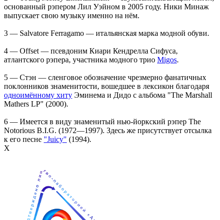
основанный рэпером Лил Уэйном в 2005 году. Ники Минаж
выпускает свою музыку именно на нём.
3 — Salvatore Ferragamo — итальянская марка модной обуви.
4 — Offset — псевдоним Киари Кендрелла Сифуса,
атлантского рэпера, участника модного трио
Migos
.
5 — Стэн — сленговое обозначение чрезмерно фанатичных
поклонников знаменитости, вошедшее в лексикон благодаря
одноимённому хиту
Эминема и Дидо с альбома "The Marshall
Mathers LP" (2000).
6 — Имеется в виду знаменитый нью-йоркский рэпер The
Notorious B.I.G. (1972—1997). Здесь же присутствует отсылка
к его песне
"Juicy"
(1994).
Х