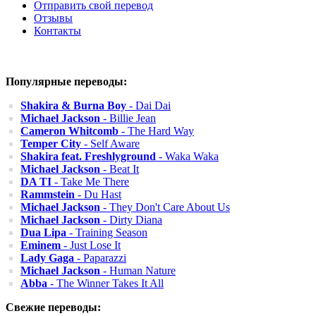
Отправить свой перевод
Отзывы
Контакты
Популярные переводы:
Shakira & Burna Boy
- Dai Dai
Michael Jackson
- Billie Jean
Cameron Whitcomb
- The Hard Way
Temper City
- Self Aware
Shakira feat. Freshlyground
- Waka Waka
Michael Jackson
- Beat It
DA TI
- Take Me There
Rammstein
- Du Hast
Michael Jackson
- They Don't Care About Us
Michael Jackson
- Dirty Diana
Dua Lipa
- Training Season
Eminem
- Just Lose It
Lady Gaga
- Paparazzi
Michael Jackson
- Human Nature
Abba
- The Winner Takes It All
Свежие переводы: