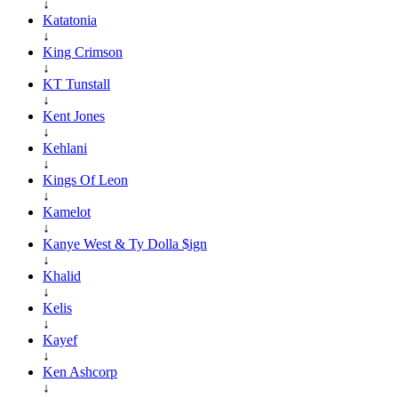
↓
Katatonia
↓
King Crimson
↓
KT Tunstall
↓
Kent Jones
↓
Kehlani
↓
Kings Of Leon
↓
Kamelot
↓
Kanye West & Ty Dolla $ign
↓
Khalid
↓
Kelis
↓
Kayef
↓
Ken Ashcorp
↓