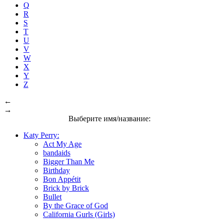
Q
R
S
T
U
V
W
X
Y
Z
←
→
Выберите имя/название:
Katy Perry:
Act My Age
bandaids
Bigger Than Me
Birthday
Bon Appétit
Brick by Brick
Bullet
By the Grace of God
California Gurls (Girls)