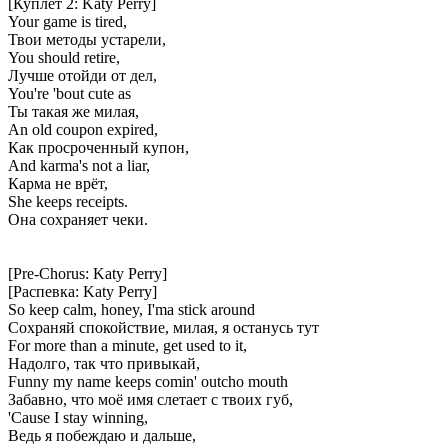
[Куплет 2: Katy Perry]
Your game is tired,
Твои методы устарели,
You should retire,
Лучше отойди от дел,
You're 'bout cute as
Ты такая же милая,
An old coupon expired,
Как просроченный купон,
And karma's not a liar,
Карма не врёт,
She keeps receipts.
Она сохраняет чеки.
[Pre-Chorus: Katy Perry]
[Распевка: Katy Perry]
So keep calm, honey, I'ma stick around
Сохраняй спокойствие, милая, я останусь тут
For more than a minute, get used to it,
Надолго, так что привыкай,
Funny my name keeps comin' outcho mouth
Забавно, что моё имя слетает с твоих губ,
'Cause I stay winning,
Ведь я побеждаю и дальше,