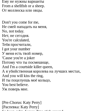
Ему не нужны варианты
From a shellfish or a sheep.
От моллюска или овцы.
Don't you come for me,
Не смей нападать на меня,
No, not today.
Нет, не сегодня.
You're calculated,
Тебя просчитали,
I got your number
У меня есть твой номер,
'Cause you're a joker
Потому что ты посмешище,
And I'm a courtside killer queen,
А я убийственная королева на лучших местах,
And you will kiss the ring,
И ты поцелуешь моё кольцо,
You best believe.
Уж поверь мне.
[Pre-Chorus: Katy Perry]
[Распевка: Katy Perry]