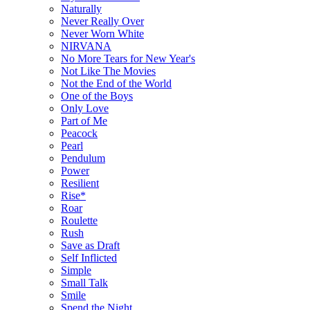
Naturally
Never Really Over
Never Worn White
NIRVANA
No More Tears for New Year's
Not Like The Movies
Not the End of the World
One of the Boys
Only Love
Part of Me
Peacock
Pearl
Pendulum
Power
Resilient
Rise*
Roar
Roulette
Rush
Save as Draft
Self Inflicted
Simple
Small Talk
Smile
Spend the Night