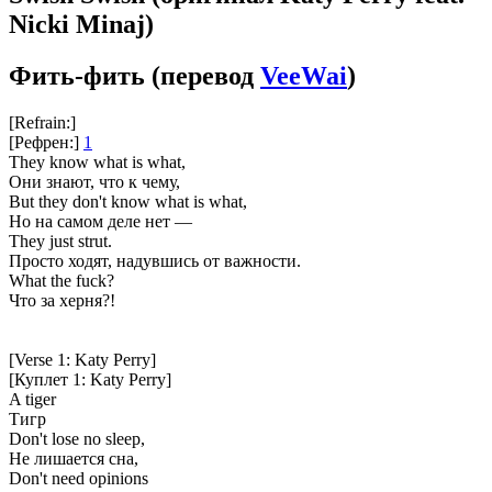
Nicki Minaj)
Фить-фить
(перевод
VeeWai
)
[Refrain:]
[Рефрен:]
1
They know what is what,
Они знают, что к чему,
But they don't know what is what,
Но на самом деле нет —
They just strut.
Просто ходят, надувшись от важности.
What the fuck?
Что за херня?!
[Verse 1: Katy Perry]
[Куплет 1: Katy Perry]
A tiger
Тигр
Don't lose no sleep,
Не лишается сна,
Don't need opinions