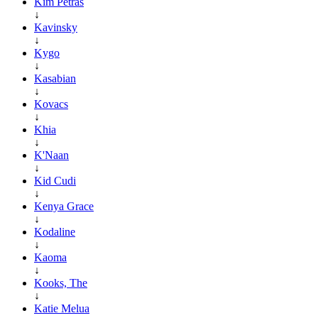
Kim Petras
↓
Kavinsky
↓
Kygo
↓
Kasabian
↓
Kovacs
↓
Khia
↓
K'Naan
↓
Kid Cudi
↓
Kenya Grace
↓
Kodaline
↓
Kaoma
↓
Kooks, The
↓
Katie Melua