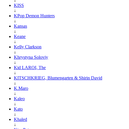
↓
KISS
↓
KPop Demon Hunters
↓
Kansas
↓
Keane
↓
Kelly Clarkson
↓
Khrystyna Soloviy
↓
Kid LAROI, The
↓
KITSCHKRIEG, Blumengarten & Shirin David
↓
K.Maro
↓
Kaleo
↓
Kato
↓
Khaled
↓