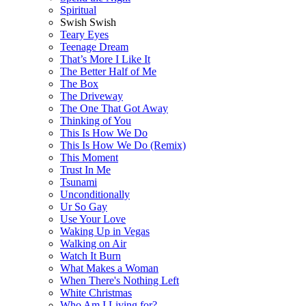
Spiritual
Swish Swish
Teary Eyes
Teenage Dream
That’s More I Like It
The Better Half of Me
The Box
The Driveway
The One That Got Away
Thinking of You
This Is How We Do
This Is How We Do (Remix)
This Moment
Trust In Me
Tsunami
Unconditionally
Ur So Gay
Use Your Love
Waking Up in Vegas
Walking on Air
Watch It Burn
What Makes a Woman
When There's Nothing Left
White Christmas
Who Am I Living for?