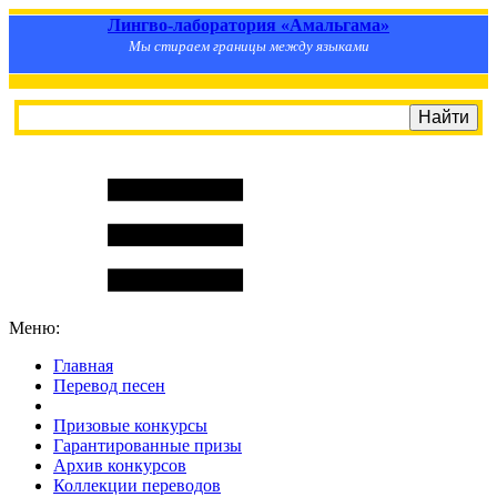
Лингво-лаборатория «Амальгама»
Мы стираем границы между языками
Меню:
Главная
Перевод песен
S
m
i
l
e
R
a
t
e
Призовые конкурсы
Гарантированные призы
Архив конкурсов
Коллекции переводов