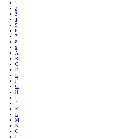
1
2
3
4
5
6
7
8
9
A
B
C
D
E
F
G
H
I
J
K
L
M
N
O
P