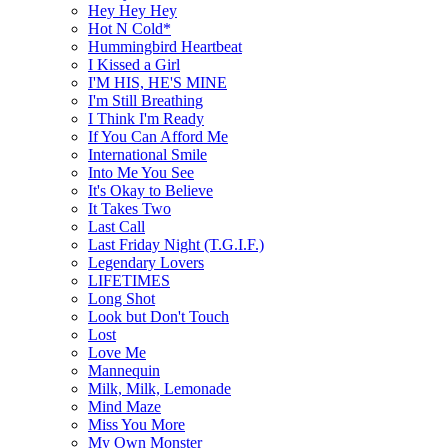
Hey Hey Hey
Hot N Cold*
Hummingbird Heartbeat
I Kissed a Girl
I'M HIS, HE'S MINE
I'm Still Breathing
I Think I'm Ready
If You Can Afford Me
International Smile
Into Me You See
It's Okay to Believe
It Takes Two
Last Call
Last Friday Night (T.G.I.F.)
Legendary Lovers
LIFETIMES
Long Shot
Look but Don't Touch
Lost
Love Me
Mannequin
Milk, Milk, Lemonade
Mind Maze
Miss You More
My Own Monster