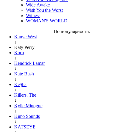
Wide Awake
Wish You the Worst
Witness
WOMAN'S WORLD
По популярности:
Kanye West
↓
Katy Perry
Korn
↓
Kendrick Lamar
↓
Kate Bush
↓
Ke$ha
↓
Killers, The
↓
Kylie Minogue
↓
Kimo Sounds
↓
KATSEYE