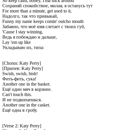
So keep calm, honey, I'ma stick around
Сохраняй спокойствие, милая, я останусь тут
For more than a minute, get used to it,
Надолго, так что привыкай,
Funny my name keeps comin' outcho mouth
Забавно, что моё имя слетает с твоих губ,
'Cause I stay winning,
Ведь я побеждаю и дальше,
Lay 'em up like
Укладываю их, типа:
[Chorus: Katy Perry]
[Припев: Katy Perry]
Swish, swish, bish!
Фить-фить, сука!
Another one in the basket.
Ещё один мяч в корзине.
Can't touch this.
И не подкопаешься.
Another one in the casket.
Ещё одна в гробу.
[Verse 2: Katy Perry]