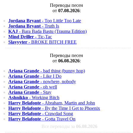
Переводы песен
от
07.08.2026
:
Jordana Bryant
- Too Little Too Late
Jordana Bryant
- Truth Is
KAJ
- Bara Bada Bastu (Trauma Edition)
Mind Driller
- Tic-Tac
Slayyyter
- BROKE BITCH FREE
Переводы песен
от
06.08.2026
:
Ariana Grande
- bad thing (bunny hop)
Ariana Grande
- Like I Do
Ariana Grande
- nowhere, nobody
Ariana Grande
- oh well
Ariana Grande
- Stay
Ashnikko
- Working Bitch
Harry Belafonte
- Abraham, Martin and John
Harry Belafonte
- By the Time I Get to Phoenix
Harry Belafonte
- Crawdad Song
Harry Belafonte
- Gotta Travel On
Все переводы за
06.08.2026