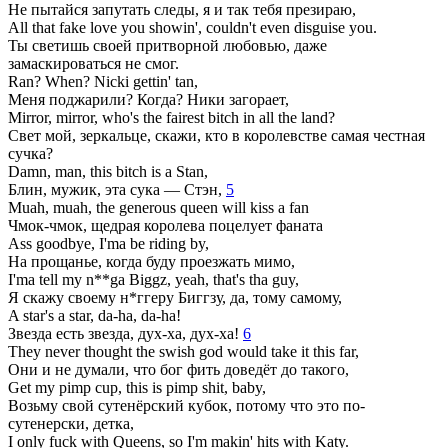
Не пытайся запутать следы, я и так тебя презираю,
All that fake love you showin', couldn't even disguise you.
Ты светишь своей притворной любовью, даже
замаскироваться не смог.
Ran? When? Nicki gettin' tan,
Меня поджарили? Когда? Ники загорает,
Mirror, mirror, who's the fairest bitch in all the land?
Свет мой, зеркальце, скажи, кто в королевстве самая честная
сучка?
Damn, man, this bitch is a Stan,
Блин, мужик, эта сука — Стэн,
5
Muah, muah, the generous queen will kiss a fan
Чмок-чмок, щедрая королева поцелует фаната
Ass goodbye, I'ma be riding by,
На прощанье, когда буду проезжать мимо,
I'ma tell my n**ga Biggz, yeah, that's tha guy,
Я скажу своему н*ггеру Биггзу, да, тому самому,
A star's a star, da-ha, da-ha!
Звезда есть звезда, дух-ха, дух-ха!
6
They never thought the swish god would take it this far,
Они и не думали, что бог фить доведёт до такого,
Get my pimp cup, this is pimp shit, baby,
Возьму свой сутенёрский кубок, потому что это по-
сутенерски, детка,
I only fuck with Queens, so I'm makin' hits with Katy.