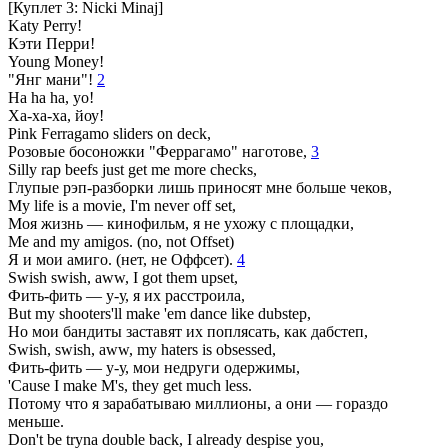
[Куплет 3: Nicki Minaj]
Katy Perry!
Кэти Перри!
Young Money!
"Янг мани"!
2
Ha ha ha, yo!
Ха-ха-ха, йоу!
Pink Ferragamo sliders on deck,
Розовые босоножки "Феррагамо" наготове,
3
Silly rap beefs just get me more checks,
Глупые рэп-разборки лишь приносят мне больше чеков,
My life is a movie, I'm never off set,
Моя жизнь — кинофильм, я не ухожу с площадки,
Me and my amigos. (no, not Offset)
Я и мои амиго. (нет, не Оффсет).
4
Swish swish, aww, I got them upset,
Фить-фить — у-у, я их расстроила,
But my shooters'll make 'em dance like dubstep,
Но мои бандиты заставят их поплясать, как дабстеп,
Swish, swish, aww, my haters is obsessed,
Фить-фить — у-у, мои недруги одержимы,
'Cause I make M's, they get much less.
Потому что я зарабатываю миллионы, а они — гораздо
меньше.
Don't be tryna double back, I already despise you,