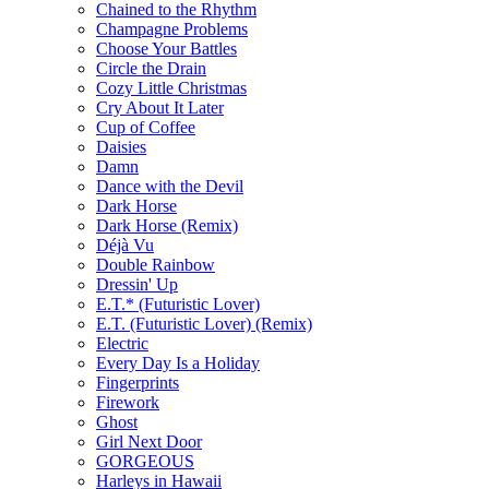
Chained to the Rhythm
Champagne Problems
Choose Your Battles
Circle the Drain
Cozy Little Christmas
Cry About It Later
Cup of Coffee
Daisies
Damn
Dance with the Devil
Dark Horse
Dark Horse (Remix)
Déjà Vu
Double Rainbow
Dressin' Up
E.T.* (Futuristic Lover)
E.T. (Futuristic Lover) (Remix)
Electric
Every Day Is a Holiday
Fingerprints
Firework
Ghost
Girl Next Door
GORGEOUS
Harleys in Hawaii