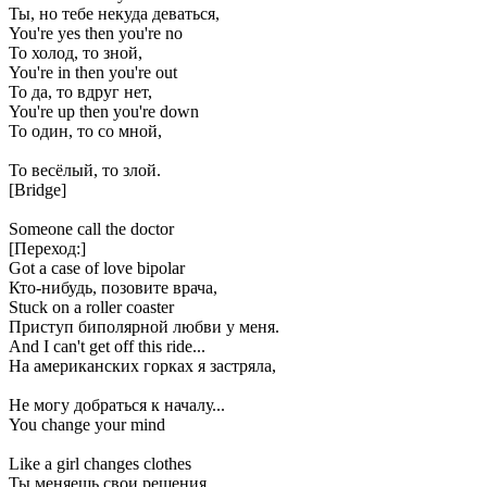
Ты, но тебе некуда деваться,
You're yes then you're no
То холод, то зной,
You're in then you're out
То да, то вдруг нет,
You're up then you're down
То один, то со мной,
То весёлый, то злой.
[Bridge]
Someone call the doctor
[Переход:]
Got a case of love bipolar
Кто-нибудь, позовите врача,
Stuck on a roller coaster
Приступ биполярной любви у меня.
And I can't get off this ride...
На американских горках я застряла,
Не могу добраться к началу...
You change your mind
Like a girl changes clothes
Ты меняешь свои решения,