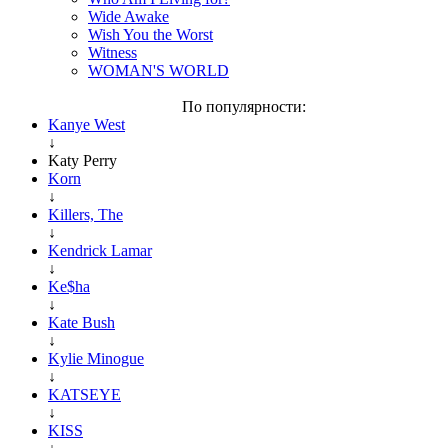
Wide Awake
Wish You the Worst
Witness
WOMAN'S WORLD
По популярности:
Kanye West
↓
Katy Perry
Korn
↓
Killers, The
↓
Kendrick Lamar
↓
Ke$ha
↓
Kate Bush
↓
Kylie Minogue
↓
KATSEYE
↓
KISS