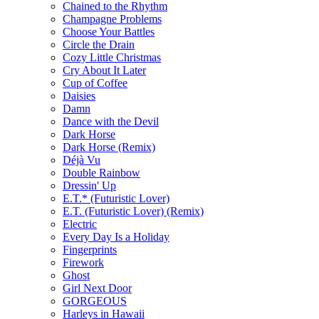
Chained to the Rhythm
Champagne Problems
Choose Your Battles
Circle the Drain
Cozy Little Christmas
Cry About It Later
Cup of Coffee
Daisies
Damn
Dance with the Devil
Dark Horse
Dark Horse (Remix)
Déjà Vu
Double Rainbow
Dressin' Up
E.T.* (Futuristic Lover)
E.T. (Futuristic Lover) (Remix)
Electric
Every Day Is a Holiday
Fingerprints
Firework
Ghost
Girl Next Door
GORGEOUS
Harleys in Hawaii