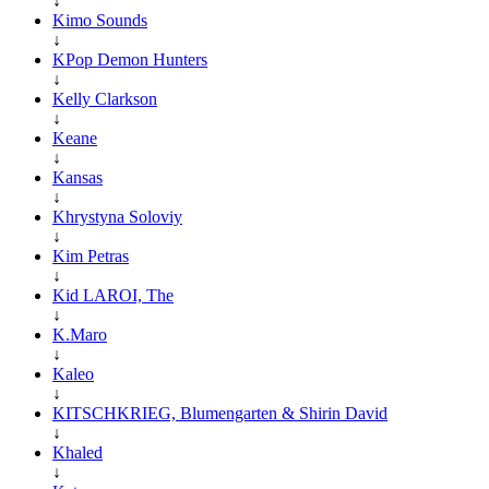
↓
Kimo Sounds
↓
KPop Demon Hunters
↓
Kelly Clarkson
↓
Keane
↓
Kansas
↓
Khrystyna Soloviy
↓
Kim Petras
↓
Kid LAROI, The
↓
K.Maro
↓
Kaleo
↓
KITSCHKRIEG, Blumengarten & Shirin David
↓
Khaled
↓