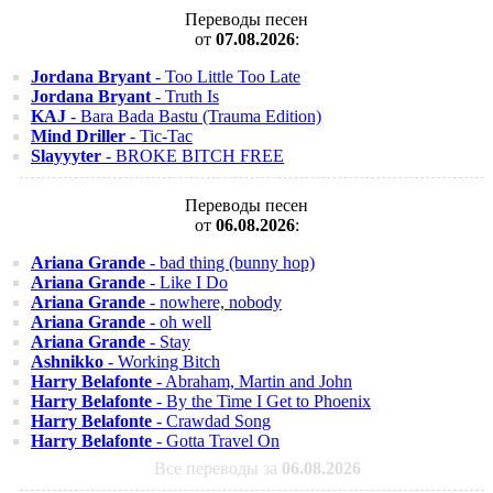
Переводы песен
от
07.08.2026
:
Jordana Bryant
- Too Little Too Late
Jordana Bryant
- Truth Is
KAJ
- Bara Bada Bastu (Trauma Edition)
Mind Driller
- Tic-Tac
Slayyyter
- BROKE BITCH FREE
Переводы песен
от
06.08.2026
:
Ariana Grande
- bad thing (bunny hop)
Ariana Grande
- Like I Do
Ariana Grande
- nowhere, nobody
Ariana Grande
- oh well
Ariana Grande
- Stay
Ashnikko
- Working Bitch
Harry Belafonte
- Abraham, Martin and John
Harry Belafonte
- By the Time I Get to Phoenix
Harry Belafonte
- Crawdad Song
Harry Belafonte
- Gotta Travel On
Все переводы за
06.08.2026