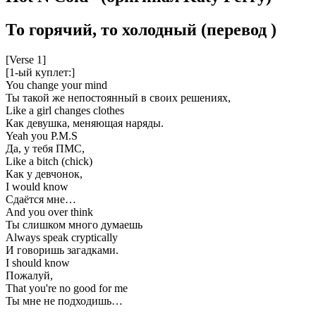
То горячий, то холодный
(перевод
)
[Verse 1]
[1-ый куплет:]
You change your mind
Ты такой же непостоянный в своих решениях,
Like a girl changes clothes
Как девушка, меняющая наряды.
Yeah you P.M.S
Да, у тебя ПМС,
Like a bitch (chick)
Как у девчонок,
I would know
Сдаётся мне…
And you over think
Ты слишком много думаешь
Always speak cryptically
И говоришь загадками.
I should know
Пожалуй,
That you're no good for me
Ты мне не подходишь…