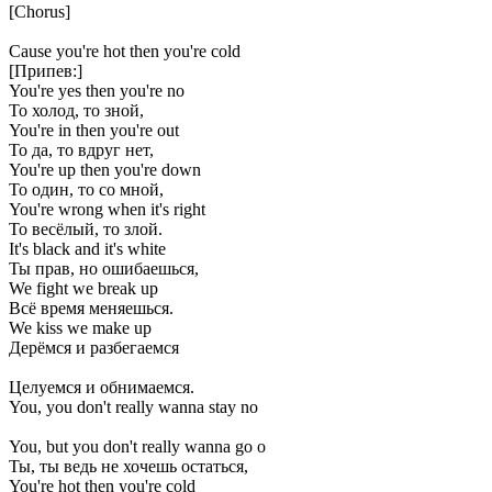
[Chorus]
Cause you're hot then you're cold
[Припев:]
You're yes then you're no
То холод, то зной,
You're in then you're out
То да, то вдруг нет,
You're up then you're down
То один, то со мной,
You're wrong when it's right
То весёлый, то злой.
It's black and it's white
Ты прав, но ошибаешься,
We fight we break up
Всё время меняешься.
We kiss we make up
Дерёмся и разбегаемся
Целуемся и обнимаемся.
You, you don't really wanna stay no
You, but you don't really wanna go o
Ты, ты ведь не хочешь остаться,
You're hot then you're cold