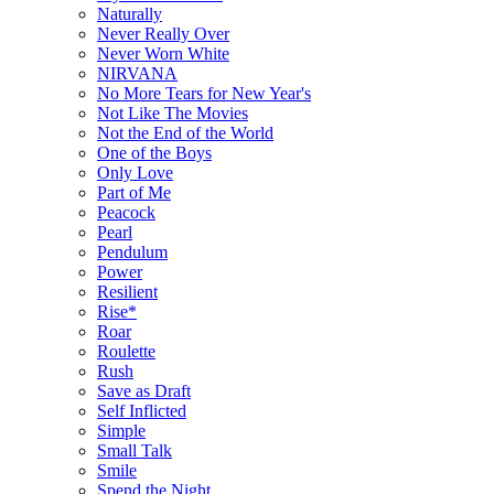
Naturally
Never Really Over
Never Worn White
NIRVANA
No More Tears for New Year's
Not Like The Movies
Not the End of the World
One of the Boys
Only Love
Part of Me
Peacock
Pearl
Pendulum
Power
Resilient
Rise*
Roar
Roulette
Rush
Save as Draft
Self Inflicted
Simple
Small Talk
Smile
Spend the Night