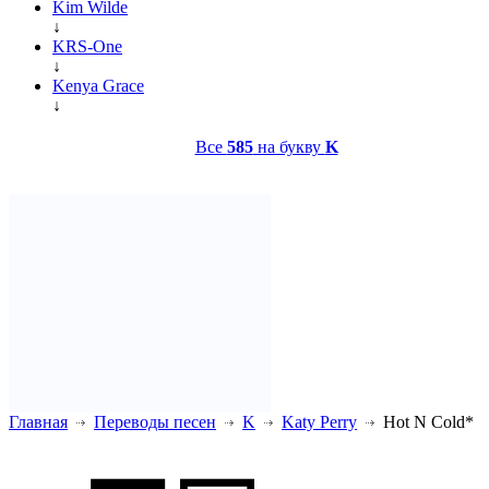
Kim Wilde
↓
KRS-One
↓
Kenya Grace
↓
Все
585
на букву
K
Главная
Переводы песен
K
Katy Perry
Hot N Cold*