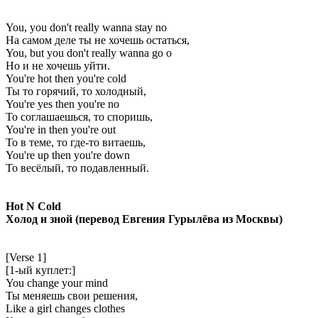
You, you don't really wanna stay no
На самом деле ты не хочешь остаться,
You, but you don't really wanna go o
Но и не хочешь уйти.
You're hot then you're cold
Ты то горячий, то холодный,
You're yes then you're no
То соглашаешься, то споришь,
You're in then you're out
То в теме, то где-то витаешь,
You're up then you're down
То весёлый, то подавленный.
Hot N Cold
Холод и зной (перевод Евгения Гурылёва из Москвы)
[Verse 1]
[1-ый куплет:]
You change your mind
Ты меняешь свои решения,
Like a girl changes clothes