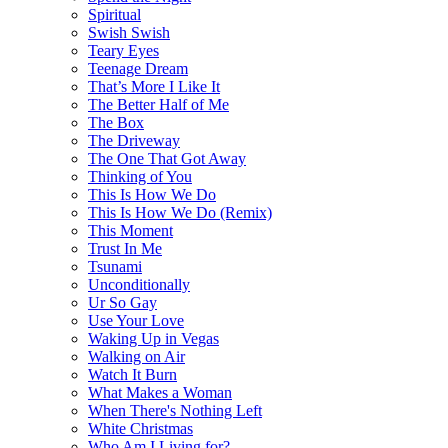
Spiritual
Swish Swish
Teary Eyes
Teenage Dream
That’s More I Like It
The Better Half of Me
The Box
The Driveway
The One That Got Away
Thinking of You
This Is How We Do
This Is How We Do (Remix)
This Moment
Trust In Me
Tsunami
Unconditionally
Ur So Gay
Use Your Love
Waking Up in Vegas
Walking on Air
Watch It Burn
What Makes a Woman
When There's Nothing Left
White Christmas
Who Am I Living for?