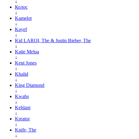
↓
Колос
↓
Kamelot
↓
Kayef
↓
Kid LAROI, The & Justin Bieber, The
↓
Katie Melua
↓
Kent Jones
↓
Khalid
↓
King Diamond
↓
Kwabs
↓
Kehlani
↓
Kreator
↓
Knife, The
↓