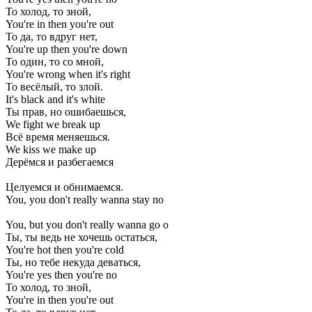
То холод, то зной,
You're in then you're out
То да, то вдруг нет,
You're up then you're down
То один, то со мной,
You're wrong when it's right
То весёлый, то злой.
It's black and it's white
Ты прав, но ошибаешься,
We fight we break up
Всё время меняешься.
We kiss we make up
Дерёмся и разбегаемся
Целуемся и обнимаемся.
You, you don't really wanna stay no
You, but you don't really wanna go o
Ты, ты ведь не хочешь остаться,
You're hot then you're cold
Ты, но тебе некуда деваться,
You're yes then you're no
То холод, то зной,
You're in then you're out