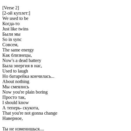
[Verse 2]
[2-ой куплет:]
We used to be
Когда-то
Just like twins
Были мы
So in sync
Совсем,
The same energy
Как близнецы,
Now's a dead battery
Была энергия в нас,
Used to laugh
Но батарейка кончилась...
About nothing
Мы смеялись
Now you're plain boring
Просто так,
I should know
А теперь- скукота,
That you're not gonna change
Наверное,
Ты не изменишься....