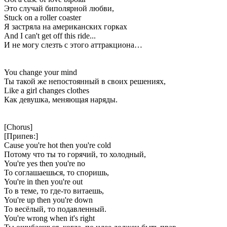
Это случай биполярной любви,
Stuck on a roller coaster
Я застряла на американских горках
And I can't get off this ride...
И не могу слезть с этого аттракциона…
You change your mind
Ты такой же непостоянный в своих решениях,
Like a girl changes clothes
Как девушка, меняющая наряды.
[Chorus]
[Припев:]
Cause you're hot then you're cold
Потому что ты то горячий, то холодный,
You're yes then you're no
То соглашаешься, то споришь,
You're in then you're out
То в теме, то где-то витаешь,
You're up then you're down
То весёлый, то подавленный.
You're wrong when it's right