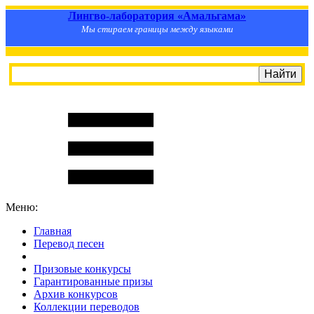
Лингво-лаборатория «Амальгама»
Мы стираем границы между языками
Меню:
Главная
Перевод песен
S
m
i
l
e
R
a
t
e
Призовые конкурсы
Гарантированные призы
Архив конкурсов
Коллекции переводов