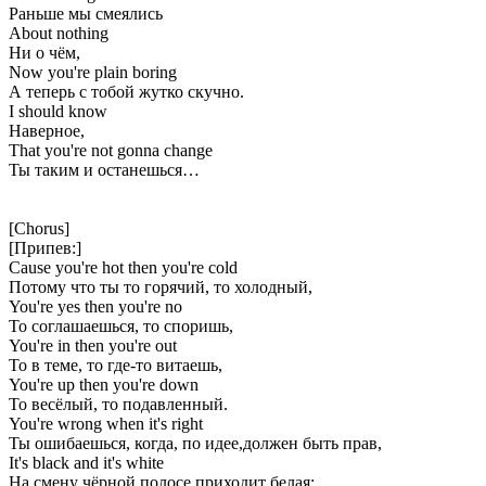
Раньше мы смеялись
About nothing
Ни о чём,
Now you're plain boring
А теперь с тобой жутко скучно.
I should know
Наверное,
That you're not gonna change
Ты таким и останешься…
[Chorus]
[Припев:]
Cause you're hot then you're cold
Потому что ты то горячий, то холодный,
You're yes then you're no
То соглашаешься, то споришь,
You're in then you're out
То в теме, то где-то витаешь,
You're up then you're down
То весёлый, то подавленный.
You're wrong when it's right
Ты ошибаешься, когда, по идее,должен быть прав,
It's black and it's white
На смену чёрной полосе приходит белая: