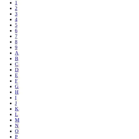
1
2
3
4
5
6
7
8
9
A
B
C
D
E
F
G
H
I
J
K
L
M
N
O
P