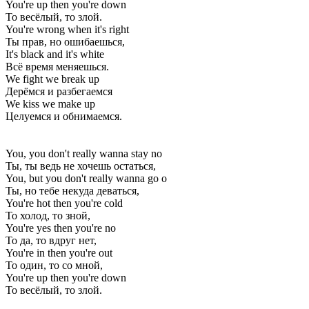
You're up then you're down
То весёлый, то злой.
You're wrong when it's right
Ты прав, но ошибаешься,
It's black and it's white
Всё время меняешься.
We fight we break up
Дерёмся и разбегаемся
We kiss we make up
Целуемся и обнимаемся.
You, you don't really wanna stay no
Ты, ты ведь не хочешь остаться,
You, but you don't really wanna go o
Ты, но тебе некуда деваться,
You're hot then you're cold
То холод, то зной,
You're yes then you're no
То да, то вдруг нет,
You're in then you're out
То один, то со мной,
You're up then you're down
То весёлый, то злой.