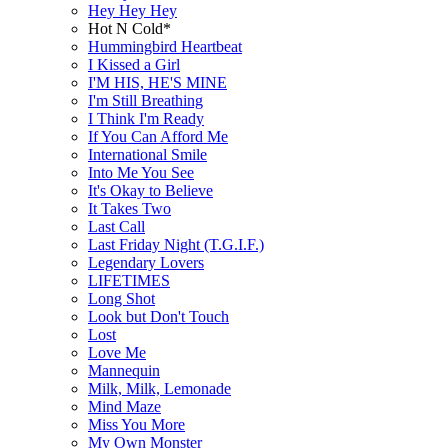
Hey Hey Hey
Hot N Cold*
Hummingbird Heartbeat
I Kissed a Girl
I'M HIS, HE'S MINE
I'm Still Breathing
I Think I'm Ready
If You Can Afford Me
International Smile
Into Me You See
It's Okay to Believe
It Takes Two
Last Call
Last Friday Night (T.G.I.F.)
Legendary Lovers
LIFETIMES
Long Shot
Look but Don't Touch
Lost
Love Me
Mannequin
Milk, Milk, Lemonade
Mind Maze
Miss You More
My Own Monster