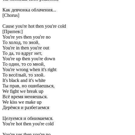
Как девчонка облачения...
[Chorus]
Cause you're hot then you're cold
[Припев:]
You're yes then you're no
То холод, то зной,
You're in then you're out
То да, то вдруг нет,
You're up then you're down
То один, то со мной,
You're wrong when it's right
То весёлый, то злой.
It's black and it's white
Ты прав, но ошибаешься,
We fight we break up
Всё время меняешься.
We kiss we make up
Дерёмся и разбегаемся
Целуемся и обнимаемся.
You're hot then you're cold
You're yes then you're no