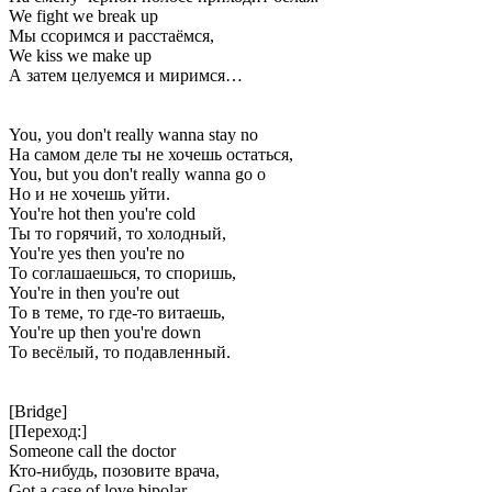
We fight we break up
Мы ссоримся и расстаёмся,
We kiss we make up
А затем целуемся и миримся…
You, you don't really wanna stay no
На самом деле ты не хочешь остаться,
You, but you don't really wanna go o
Но и не хочешь уйти.
You're hot then you're cold
Ты то горячий, то холодный,
You're yes then you're no
То соглашаешься, то споришь,
You're in then you're out
То в теме, то где-то витаешь,
You're up then you're down
То весёлый, то подавленный.
[Bridge]
[Переход:]
Someone call the doctor
Кто-нибудь, позовите врача,
Got a case of love bipolar