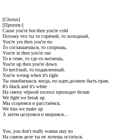
[Chorus]
[Припев:]
Cause you're hot then you're cold
Потому что ты то горячий, то холодный,
You're yes then you're no
То соглашаешься, то споришь,
You're in then you're out
То в теме, то где-то витаешь,
You're up then you're down
То весёлый, то подавленный.
You're wrong when it's right
Ты ошибаешься, когда, по идее,должен быть прав,
It's black and it's white
На смену чёрной полосе приходит белая:
We fight we break up
Мы ссоримся и расстаёмся,
We kiss we make up
А затем целуемся и миримся…
You, you don't really wanna stay no
На самом деле ты не хочешь остаться,