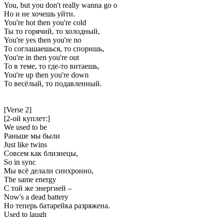
You, but you don't really wanna go o
Но и не хочешь уйти.
You're hot then you're cold
Ты то горячий, то холодный,
You're yes then you're no
То соглашаешься, то споришь,
You're in then you're out
То в теме, то где-то витаешь,
You're up then you're down
То весёлый, то подавленный.
[Verse 2]
[2-ой куплет:]
We used to be
Раньше мы были
Just like twins
Совсем как близнецы,
So in sync
Мы всё делали синхронно,
The same energy
С той же энергией –
Now's a dead battery
Но теперь батарейка разряжена.
Used to laugh