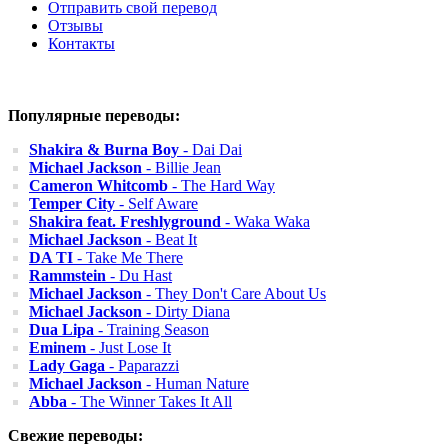
Отправить свой перевод
Отзывы
Контакты
Популярные переводы:
Shakira & Burna Boy
- Dai Dai
Michael Jackson
- Billie Jean
Cameron Whitcomb
- The Hard Way
Temper City
- Self Aware
Shakira feat. Freshlyground
- Waka Waka
Michael Jackson
- Beat It
DA TI
- Take Me There
Rammstein
- Du Hast
Michael Jackson
- They Don't Care About Us
Michael Jackson
- Dirty Diana
Dua Lipa
- Training Season
Eminem
- Just Lose It
Lady Gaga
- Paparazzi
Michael Jackson
- Human Nature
Abba
- The Winner Takes It All
Свежие переводы: