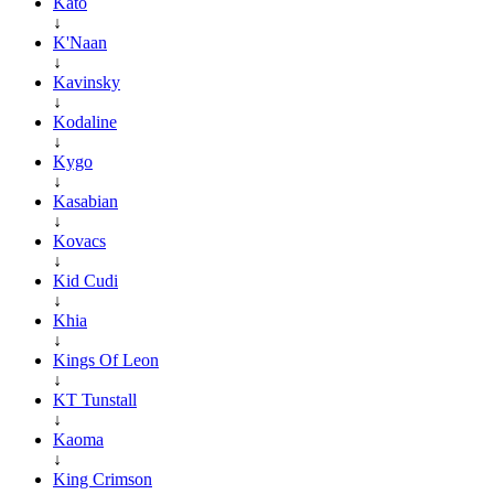
Kato
↓
K'Naan
↓
Kavinsky
↓
Kodaline
↓
Kygo
↓
Kasabian
↓
Kovacs
↓
Kid Cudi
↓
Khia
↓
Kings Of Leon
↓
KT Tunstall
↓
Kaoma
↓
King Crimson