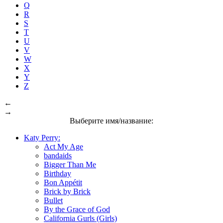
Q
R
S
T
U
V
W
X
Y
Z
←
→
Выберите имя/название:
Katy Perry:
Act My Age
bandaids
Bigger Than Me
Birthday
Bon Appétit
Brick by Brick
Bullet
By the Grace of God
California Gurls (Girls)