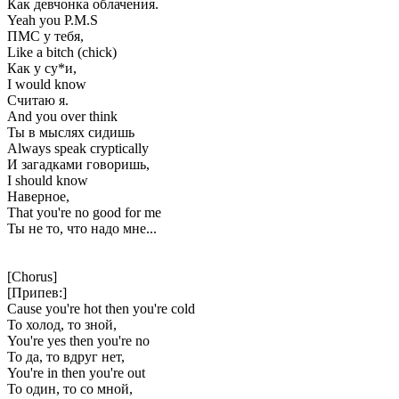
Как девчонка облачения.
Yeah you P.M.S
ПМС у тебя,
Like a bitch (chick)
Как у су*и,
I would know
Считаю я.
And you over think
Ты в мыслях сидишь
Always speak cryptically
И загадками говоришь,
I should know
Наверное,
That you're no good for me
Ты не то, что надо мне...
[Chorus]
[Припев:]
Cause you're hot then you're cold
То холод, то зной,
You're yes then you're no
То да, то вдруг нет,
You're in then you're out
То один, то со мной,