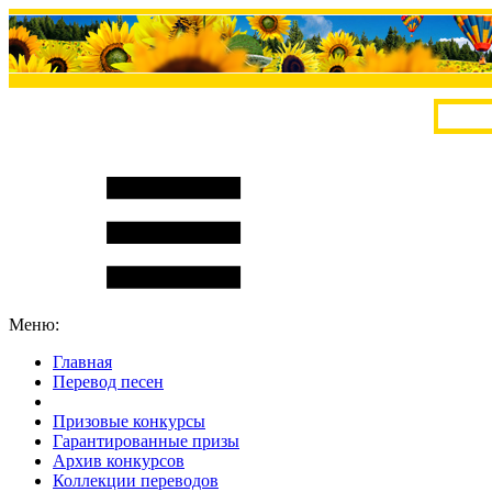
Меню:
Главная
Перевод песен
S
m
i
l
e
R
a
t
e
Призовые конкурсы
Гарантированные призы
Архив конкурсов
Коллекции переводов