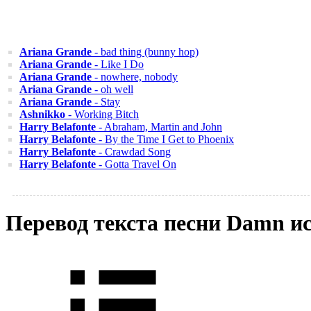
Ariana Grande
- bad thing (bunny hop)
Ariana Grande
- Like I Do
Ariana Grande
- nowhere, nobody
Ariana Grande
- oh well
Ariana Grande
- Stay
Ashnikko
- Working Bitch
Harry Belafonte
- Abraham, Martin and John
Harry Belafonte
- By the Time I Get to Phoenix
Harry Belafonte
- Crawdad Song
Harry Belafonte
- Gotta Travel On
Перевод текста песни Damn и