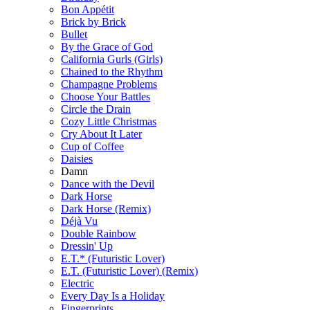
Bon Appétit
Brick by Brick
Bullet
By the Grace of God
California Gurls (Girls)
Chained to the Rhythm
Champagne Problems
Choose Your Battles
Circle the Drain
Cozy Little Christmas
Cry About It Later
Cup of Coffee
Daisies
Damn
Dance with the Devil
Dark Horse
Dark Horse (Remix)
Déjà Vu
Double Rainbow
Dressin' Up
E.T.* (Futuristic Lover)
E.T. (Futuristic Lover) (Remix)
Electric
Every Day Is a Holiday
Fingerprints