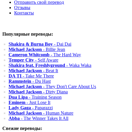
Отправить свой перевод
Отзывы
Контакты
Популярные переводы:
Shakira & Burna Boy
- Dai Dai
Michael Jackson
- Billie Jean
Cameron Whitcomb
- The Hard Way
Temper City
- Self Aware
Shakira feat. Freshlyground
- Waka Waka
Michael Jackson
- Beat It
DA TI
- Take Me There
Rammstein
- Du Hast
Michael Jackson
- They Don't Care About Us
Michael Jackson
- Dirty Diana
Dua Lipa
- Training Season
Eminem
- Just Lose It
Lady Gaga
- Paparazzi
Michael Jackson
- Human Nature
Abba
- The Winner Takes It All
Свежие переводы: