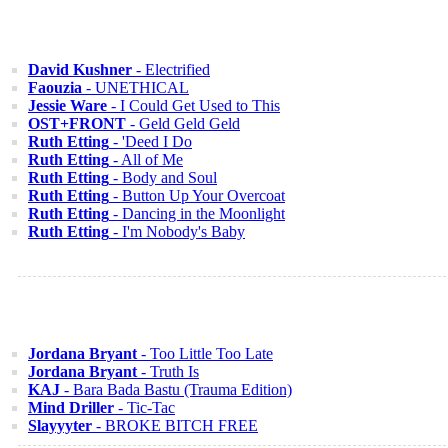
David Kushner
- Electrified
Faouzia
- UNETHICAL
Jessie Ware
- I Could Get Used to This
OST+FRONT
- Geld Geld Geld
Ruth Etting
- 'Deed I Do
Ruth Etting
- All of Me
Ruth Etting
- Body and Soul
Ruth Etting
- Button Up Your Overcoat
Ruth Etting
- Dancing in the Moonlight
Ruth Etting
- I'm Nobody's Baby
Jordana Bryant
- Too Little Too Late
Jordana Bryant
- Truth Is
KAJ
- Bara Bada Bastu (Trauma Edition)
Mind Driller
- Tic-Tac
Slayyyter
- BROKE BITCH FREE