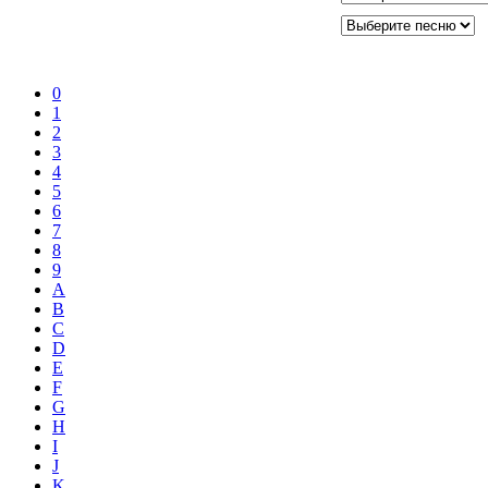
0
1
2
3
4
5
6
7
8
9
A
B
C
D
E
F
G
H
I
J
K