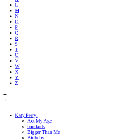
L
M
N
O
P
Q
R
S
T
U
V
W
X
Y
Z
←
→
Katy Perry:
Act My Age
bandaids
Bigger Than Me
Birthday