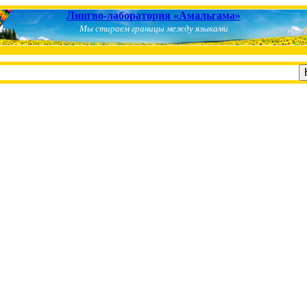
Лингво-лаборатория «Амальгама»
Мы стираем границы между языками