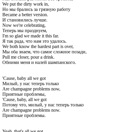
We put the dirty work in,
Но мы брались за грязную работу
Became a better version.
И становились лучше.
Now we're celebrating,
Теперь мы празднуем,
I'm so glad we made it this far.
Я так рада, что нам это удалось.
We both know the hardest part is over,
Мы оба знаем, что самое сложное позади,
Pull me closer, pour a drink.
Обними меня и налей шампанского.
'Cause, baby all we got
Милый, у нас теперь только
Are champagne problems now,
Приятные проблемы,
'Cause, baby, all we got
Потому что, милый, у нас теперь только
Are champagne problems now.
Приятные проблемы.
Yeah, that's all we got