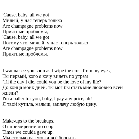
'Cause, baby, all we got
Милый, у нас теперь только
Are champagne problems now,
Приятные проблемы,
'Cause, baby, all we got
Потому что, милый, у нас теперь только
Are champagne problems now.
Приятные проблемы.
I wanna see you soon as I wipe the crust from my eyes,
Ты первый, кого я хочу видеть по утрам
'Til the day I die, could you be the love of my life?
До конца моих дней, ты мог бы стать мне любовью всей
жизни?
I'm a baller for you, baby, I pay any price, ah!
Я твой кутила, малыш, заплачу любую цену.
Make-ups to the breakups,
От примирений до ссор —
Times we coulda gave up,
Мы столько раз могли всё бросить,