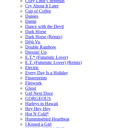
Cozy Little Christmas
Cry About It Later
Cup of Coffee
Daisies
Damn
Dance with the Devil
Dark Horse
Dark Horse (Remix)
Déjà Vu
Double Rainbow
Dressin' Up
E.T.* (Futuristic Lover)
E.T. (Futuristic Lover) (Remix)
Electric
Every Day Is a Holiday
Fingerprints
Firework
Ghost
Girl Next Door
GORGEOUS
Harleys in Hawaii
Hey Hey Hey
Hot N Cold*
Hummingbird Heartbeat
I Kissed a Girl