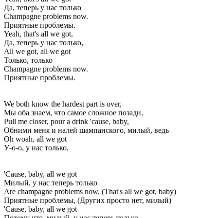
Да, теперь у нас только
Champagne problems now.
Приятные проблемы.
Yeah, that's all we got,
Да, теперь у нас только,
All we got, all we got
Только, только
Champagne problems now.
Приятные проблемы.
We both know the hardest part is over,
Мы оба знаем, что самое сложное позади,
Pull me closer, pour a drink 'cause, baby,
Обними меня и налей шампанского, милый, ведь
Oh woah, all we got
У-о-о, у нас только,
'Cause, baby, all we got
Милый, у нас теперь только
Are champagne problems now, (That's all we got, baby)
Приятные проблемы, (Других просто нет, милый)
'Cause, baby, all we got
Потому что, милый, у нас теперь только