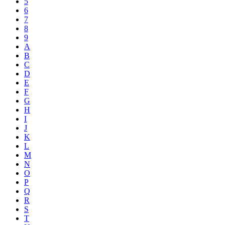
5
6
7
8
9
A
B
C
D
E
F
G
H
I
J
K
L
M
N
O
P
Q
R
S
T