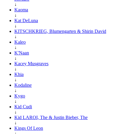
↓
Kaoma
↓
Kat DeLuna
↓
KITSCHKRIEG, Blumengarten & Shirin David
↓
Kaleo
↓
K'Naan
↓
Kacey Musgraves
↓
Khia
↓
Kodaline
↓
Kygo
↓
Kid Cudi
↓
Kid LAROI, The & Justin Bieber, The
↓
Kings Of Leon
↓