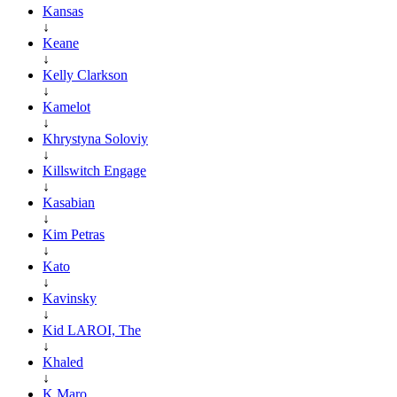
Kansas
↓
Keane
↓
Kelly Clarkson
↓
Kamelot
↓
Khrystyna Soloviy
↓
Killswitch Engage
↓
Kasabian
↓
Kim Petras
↓
Kato
↓
Kavinsky
↓
Kid LAROI, The
↓
Khaled
↓
K.Maro