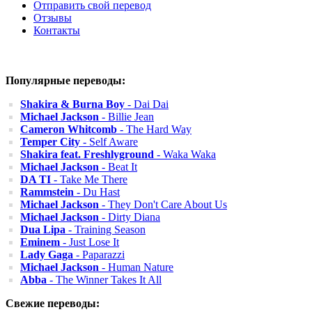
Отправить свой перевод
Отзывы
Контакты
Популярные переводы:
Shakira & Burna Boy
- Dai Dai
Michael Jackson
- Billie Jean
Cameron Whitcomb
- The Hard Way
Temper City
- Self Aware
Shakira feat. Freshlyground
- Waka Waka
Michael Jackson
- Beat It
DA TI
- Take Me There
Rammstein
- Du Hast
Michael Jackson
- They Don't Care About Us
Michael Jackson
- Dirty Diana
Dua Lipa
- Training Season
Eminem
- Just Lose It
Lady Gaga
- Paparazzi
Michael Jackson
- Human Nature
Abba
- The Winner Takes It All
Свежие переводы: