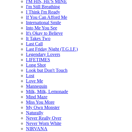
I'M HIS, HE'S MINE
I'm Still Breathing
I Think I'm Ready
If You Can Afford Me
International Smile
Into Me You See
It's Okay to Believe
It Takes Two
Last Call
Last Friday Night (T.G.I.F.)
Legendary Lovers
LIFETIMES
Long Shot
Look but Don't Touch
Lost
Love Me
Mannequin
Milk, Milk, Lemonade
Mind Maze
Miss You More
My Own Monster
Naturally
Never Really Over
Never Worn White
NIRVANA