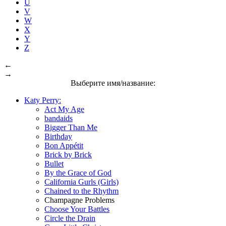
U
V
W
X
Y
Z
←
→
Выберите имя/название:
Katy Perry:
Act My Age
bandaids
Bigger Than Me
Birthday
Bon Appétit
Brick by Brick
Bullet
By the Grace of God
California Gurls (Girls)
Chained to the Rhythm
Champagne Problems
Choose Your Battles
Circle the Drain