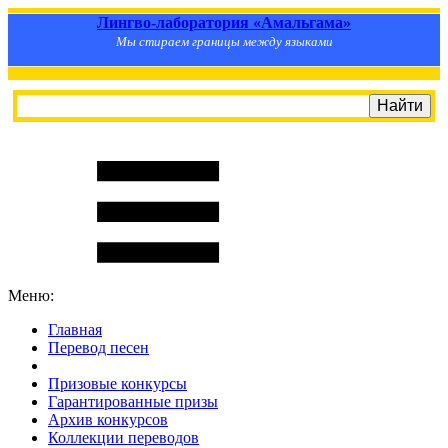
Лингво-лаборатория «Амальгама»
Мы стираем границы между языками
Меню:
Главная
Перевод песен
S
m
i
l
e
R
a
t
e
Призовые конкурсы
Гарантированные призы
Архив конкурсов
Коллекции переводов