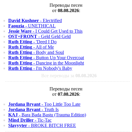
Переводы песен
от
08.08.2026
:
David Kushner
- Electrified
Faouzia
- UNETHICAL
Jessie Ware
- I Could Get Used to This
OST+FRONT
- Geld Geld Geld
Ruth Etting
- 'Deed I Do
Ruth Etting
- All of Me
Ruth Etting
- Body and Soul
Ruth Etting
- Button Up Your Overcoat
Ruth Etting
- Dancing in the Moonlight
Ruth Etting
- I'm Nobody's Baby
Все переводы за
08.08.2026
Переводы песен
от
07.08.2026
:
Jordana Bryant
- Too Little Too Late
Jordana Bryant
- Truth Is
KAJ
- Bara Bada Bastu (Trauma Edition)
Mind Driller
- Tic-Tac
Slayyyter
- BROKE BITCH FREE