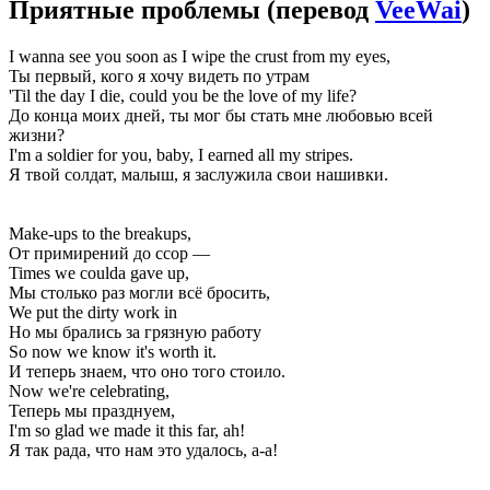
Приятные проблемы
(перевод
VeeWai
)
I wanna see you soon as I wipe the crust from my eyes,
Ты первый, кого я хочу видеть по утрам
'Til the day I die, could you be the love of my life?
До конца моих дней, ты мог бы стать мне любовью всей
жизни?
I'm a soldier for you, baby, I earned all my stripes.
Я твой солдат, малыш, я заслужила свои нашивки.
Make-ups to the breakups,
От примирений до ссор —
Times we coulda gave up,
Мы столько раз могли всё бросить,
We put the dirty work in
Но мы брались за грязную работу
So now we know it's worth it.
И теперь знаем, что оно того стоило.
Now we're celebrating,
Теперь мы празднуем,
I'm so glad we made it this far, ah!
Я так рада, что нам это удалось, а-а!