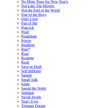
No More Tears for New Year's
Not Like The Movies
Not the End of the World
One of the Boys
Only Love
Part of Me
Peacock
Pearl
Pendulum
Power
Resilient
Rise*
Roar
Roulette
Rush
Save as Draft
Self Inflicted
Simple
Small Talk
Smile
Spend the Night
Spiritual
Swish Swish
Teary Eyes
Teenage Dream