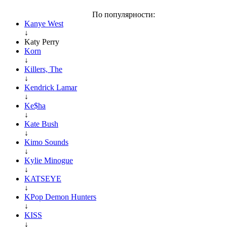
По популярности:
Kanye West
↓
Katy Perry
Korn
↓
Killers, The
↓
Kendrick Lamar
↓
Ke$ha
↓
Kate Bush
↓
Kimo Sounds
↓
Kylie Minogue
↓
KATSEYE
↓
KPop Demon Hunters
↓
KISS
↓