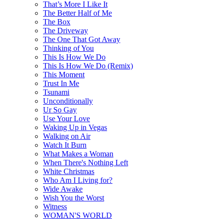
That’s More I Like It
The Better Half of Me
The Box
The Driveway
The One That Got Away
Thinking of You
This Is How We Do
This Is How We Do (Remix)
This Moment
Trust In Me
Tsunami
Unconditionally
Ur So Gay
Use Your Love
Waking Up in Vegas
Walking on Air
Watch It Burn
What Makes a Woman
When There's Nothing Left
White Christmas
Who Am I Living for?
Wide Awake
Wish You the Worst
Witness
WOMAN'S WORLD