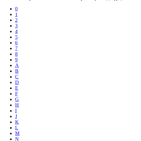
0
1
2
3
4
5
6
7
8
9
A
B
C
D
E
F
G
H
I
J
K
L
M
N