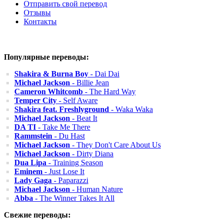
Отправить свой перевод
Отзывы
Контакты
Популярные переводы:
Shakira & Burna Boy
- Dai Dai
Michael Jackson
- Billie Jean
Cameron Whitcomb
- The Hard Way
Temper City
- Self Aware
Shakira feat. Freshlyground
- Waka Waka
Michael Jackson
- Beat It
DA TI
- Take Me There
Rammstein
- Du Hast
Michael Jackson
- They Don't Care About Us
Michael Jackson
- Dirty Diana
Dua Lipa
- Training Season
Eminem
- Just Lose It
Lady Gaga
- Paparazzi
Michael Jackson
- Human Nature
Abba
- The Winner Takes It All
Свежие переводы: