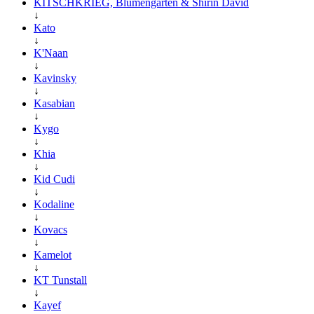
KITSCHKRIEG, Blumengarten & Shirin David
↓
Kato
↓
K'Naan
↓
Kavinsky
↓
Kasabian
↓
Kygo
↓
Khia
↓
Kid Cudi
↓
Kodaline
↓
Kovacs
↓
Kamelot
↓
KT Tunstall
↓
Kayef