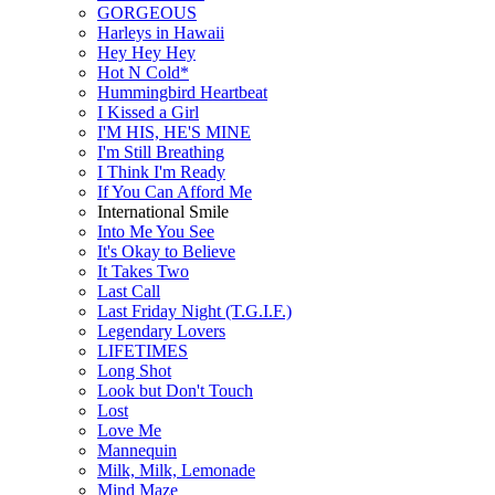
GORGEOUS
Harleys in Hawaii
Hey Hey Hey
Hot N Cold*
Hummingbird Heartbeat
I Kissed a Girl
I'M HIS, HE'S MINE
I'm Still Breathing
I Think I'm Ready
If You Can Afford Me
International Smile
Into Me You See
It's Okay to Believe
It Takes Two
Last Call
Last Friday Night (T.G.I.F.)
Legendary Lovers
LIFETIMES
Long Shot
Look but Don't Touch
Lost
Love Me
Mannequin
Milk, Milk, Lemonade
Mind Maze