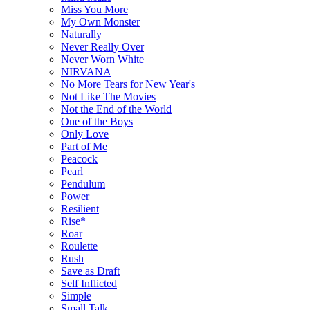
Miss You More
My Own Monster
Naturally
Never Really Over
Never Worn White
NIRVANA
No More Tears for New Year's
Not Like The Movies
Not the End of the World
One of the Boys
Only Love
Part of Me
Peacock
Pearl
Pendulum
Power
Resilient
Rise*
Roar
Roulette
Rush
Save as Draft
Self Inflicted
Simple
Small Talk