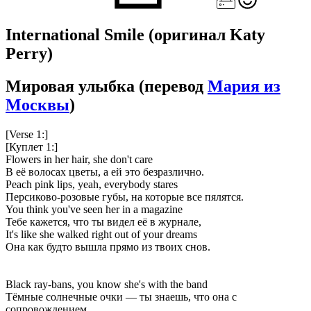
International Smile
(оригинал Katy
Perry)
Мировая улыбка
(перевод
Мария из
Москвы
)
[Verse 1:]
[Куплет 1:]
Flowers in her hair, she don't care
В её волосах цветы, а ей это безразлично.
Peach pink lips, yeah, everybody stares
Персиково-розовые губы, на которые все пялятся.
You think you've seen her in a magazine
Тебе кажется, что ты видел её в журнале,
It's like she walked right out of your dreams
Она как будто вышла прямо из твоих снов.
Black ray-bans, you know she's with the band
Тёмные солнечные очки — ты знаешь, что она с
сопровождением.