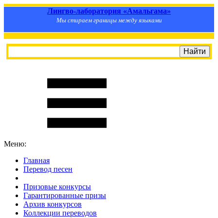
Лингво-лаборатория «Амальгама»
Мы стираем границы между языками
Меню:
Главная
Перевод песен
S
m
i
l
e
R
a
t
e
Призовые конкурсы
Гарантированные призы
Архив конкурсов
Коллекции переводов