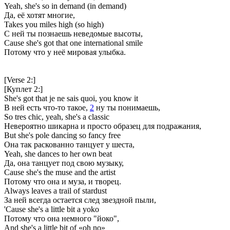
Yeah, she's so in demand (in demand)
Да, её хотят многие,
Takes you miles high (so high)
C ней ты познаешь неведомые высоты,
Cause she's got that one international smile
Потому что у неё мировая улыбка.
[Verse 2:]
[Куплет 2:]
She's got that je ne sais quoi, you know it
В ней есть что-то такое,
2
ну ты понимаешь,
So tres chic, yeah, she's a classic
Невероятно шикарна и просто образец для подражания,
But she's pole dancing so fancy free
Она так раскованно танцует у шеста,
Yeah, she dances to her own beat
Да, она танцует под свою музыку,
Cause she's the muse and the artist
Потому что она и муза, и творец.
Always leaves a trail of stardust
За ней всегда остается след звездной пыли,
'Cause she's a little bit a yoko
Потому что она немного "йоко",
And she's a little bit of «oh no»