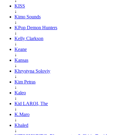
↓
KISS
↓
Kimo Sounds
↓
KPop Demon Hunters
↓
Kelly Clarkson
↓
Keane
↓
Kansas
↓
Khrystyna Soloviy
↓
Kim Petras
↓
Kaleo
↓
Kid LAROI, The
↓
K.Maro
↓
Khaled
↓