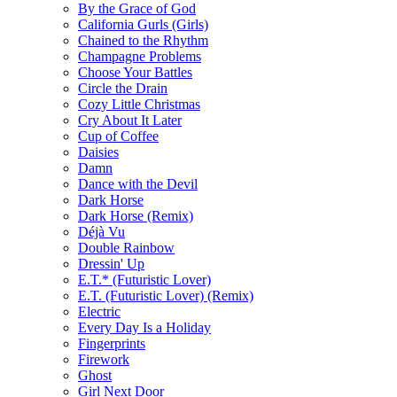
By the Grace of God
California Gurls (Girls)
Chained to the Rhythm
Champagne Problems
Choose Your Battles
Circle the Drain
Cozy Little Christmas
Cry About It Later
Cup of Coffee
Daisies
Damn
Dance with the Devil
Dark Horse
Dark Horse (Remix)
Déjà Vu
Double Rainbow
Dressin' Up
E.T.* (Futuristic Lover)
E.T. (Futuristic Lover) (Remix)
Electric
Every Day Is a Holiday
Fingerprints
Firework
Ghost
Girl Next Door