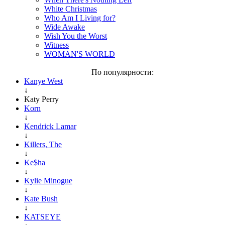
White Christmas
Who Am I Living for?
Wide Awake
Wish You the Worst
Witness
WOMAN'S WORLD
По популярности:
Kanye West
↓
Katy Perry
Korn
↓
Kendrick Lamar
↓
Killers, The
↓
Ke$ha
↓
Kylie Minogue
↓
Kate Bush
↓
KATSEYE