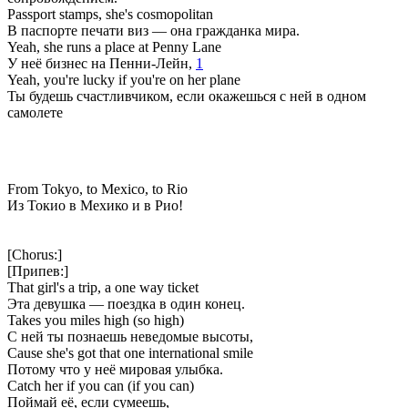
Passport stamps, she's cosmopolitan
В паспорте печати виз — она гражданка мира.
Yeah, she runs a place at Penny Lane
У неё бизнес на Пенни-Лейн,
1
Yeah, you're lucky if you're on her plane
Ты будешь счастливчиком, если окажешься с ней в одном
самолете
From Tokyo, to Mexico, to Rio
Из Токио в Мехико и в Рио!
[Chorus:]
[Припев:]
That girl's a trip, a one way ticket
Эта девушка — поездка в один конец.
Takes you miles high (so high)
C ней ты познаешь неведомые высоты,
Cause she's got that one international smile
Потому что у неё мировая улыбка.
Catch her if you can (if you can)
Поймай её, если сумеешь,