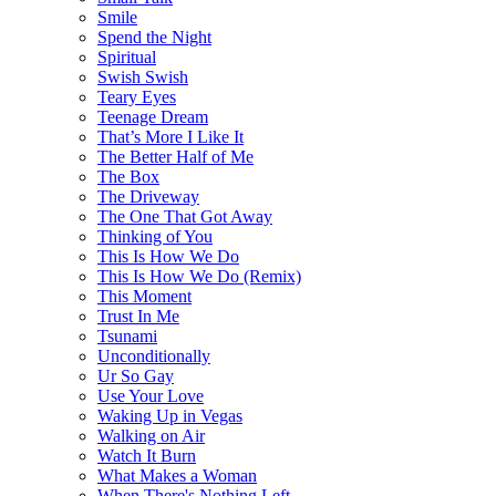
Smile
Spend the Night
Spiritual
Swish Swish
Teary Eyes
Teenage Dream
That’s More I Like It
The Better Half of Me
The Box
The Driveway
The One That Got Away
Thinking of You
This Is How We Do
This Is How We Do (Remix)
This Moment
Trust In Me
Tsunami
Unconditionally
Ur So Gay
Use Your Love
Waking Up in Vegas
Walking on Air
Watch It Burn
What Makes a Woman
When There's Nothing Left