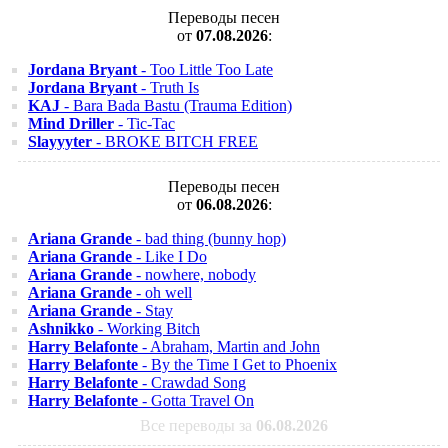
Переводы песен
от
07.08.2026
:
Jordana Bryant
- Too Little Too Late
Jordana Bryant
- Truth Is
KAJ
- Bara Bada Bastu (Trauma Edition)
Mind Driller
- Tic-Tac
Slayyyter
- BROKE BITCH FREE
Переводы песен
от
06.08.2026
:
Ariana Grande
- bad thing (bunny hop)
Ariana Grande
- Like I Do
Ariana Grande
- nowhere, nobody
Ariana Grande
- oh well
Ariana Grande
- Stay
Ashnikko
- Working Bitch
Harry Belafonte
- Abraham, Martin and John
Harry Belafonte
- By the Time I Get to Phoenix
Harry Belafonte
- Crawdad Song
Harry Belafonte
- Gotta Travel On
Все переводы за
06.08.2026