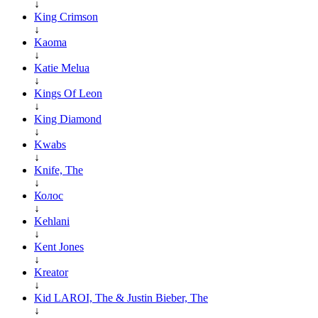
↓
King Crimson
↓
Kaoma
↓
Katie Melua
↓
Kings Of Leon
↓
King Diamond
↓
Kwabs
↓
Knife, The
↓
Колос
↓
Kehlani
↓
Kent Jones
↓
Kreator
↓
Kid LAROI, The & Justin Bieber, The
↓