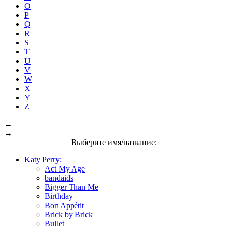
O
P
Q
R
S
T
U
V
W
X
Y
Z
←
→
Выберите имя/название:
Katy Perry:
Act My Age
bandaids
Bigger Than Me
Birthday
Bon Appétit
Brick by Brick
Bullet