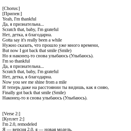
[Chorus:]
[Припев:]
Yeah, I'm thankful
Да, я признательна...
Scratch that, baby, I'm grateful
Нет, детка, я благодарна.
Gotta say it's really been a while
Нужно сказать, что прошло уже много времени,
But now I got back that smile (Smile)
Но я наконец-то снова улыбаюсь (Улыбаюсь).
I'm so thankful
Да, я признательна...
Scratch that, baby, I'm grateful
Нет, детка, я благодарна.
Now you see me shine from a mile
И теперь даже на расстоянии ты видишь, как я сияю,
Finally got back that smile (Smile)
Наконец-то я снова улыбаюсь (Улыбаюсь).
[Verse 2:]
[Куплет 2:]
I'm 2.0, remodeled
Я — версия 2.0, я — новая модель.