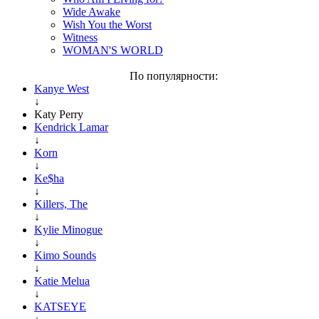
Wide Awake
Wish You the Worst
Witness
WOMAN'S WORLD
По популярности:
Kanye West
↓
Katy Perry
Kendrick Lamar
↓
Korn
↓
Ke$ha
↓
Killers, The
↓
Kylie Minogue
↓
Kimo Sounds
↓
Katie Melua
↓
KATSEYE