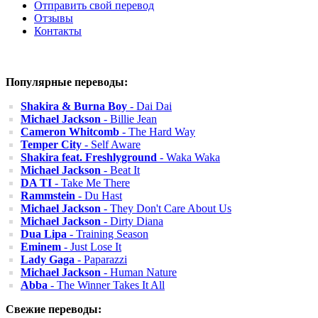
Отправить свой перевод
Отзывы
Контакты
Популярные переводы:
Shakira & Burna Boy
- Dai Dai
Michael Jackson
- Billie Jean
Cameron Whitcomb
- The Hard Way
Temper City
- Self Aware
Shakira feat. Freshlyground
- Waka Waka
Michael Jackson
- Beat It
DA TI
- Take Me There
Rammstein
- Du Hast
Michael Jackson
- They Don't Care About Us
Michael Jackson
- Dirty Diana
Dua Lipa
- Training Season
Eminem
- Just Lose It
Lady Gaga
- Paparazzi
Michael Jackson
- Human Nature
Abba
- The Winner Takes It All
Свежие переводы: