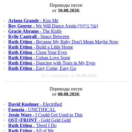
Переводы песен
от
10.08.2026
:
Ariana Grande
- Kiss Me
Boy George
- We Will Dance Again (עוד נרקוד)
Gracie Abrams
- The Knife
Kylie Cantrall
- Space Between
Ruth Etting
- Because My Baby Don't Mean Maybe Now
Ruth Etting
- Build a Little Home
Ruth Etting
- Close Your Eyes
Ruth Etting
- Cuban Love Song
Ruth Etting
- Dancing with Tears in My Eyes
Ruth Etting
- Easy Come, Easy Go
Все переводы за
10.08.2026
Переводы песен
от
08.08.2026
:
David Kushner
- Electrified
Faouzia
- UNETHICAL
Jessie Ware
- I Could Get Used to This
OST+FRONT
- Geld Geld Geld
Ruth Etting
- 'Deed I Do
Ruth Etting
- All of Me