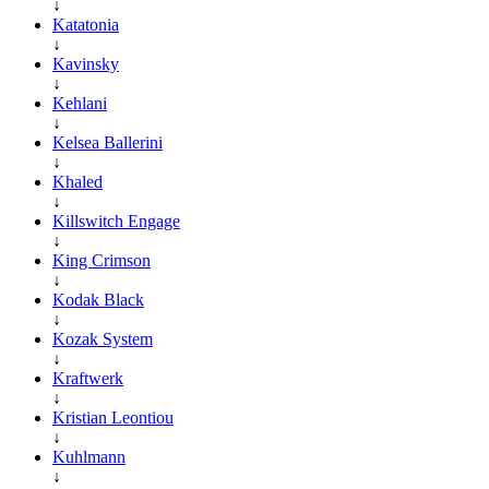
↓
Katatonia
↓
Kavinsky
↓
Kehlani
↓
Kelsea Ballerini
↓
Khaled
↓
Killswitch Engage
↓
King Crimson
↓
Kodak Black
↓
Kozak System
↓
Kraftwerk
↓
Kristian Leontiou
↓
Kuhlmann
↓