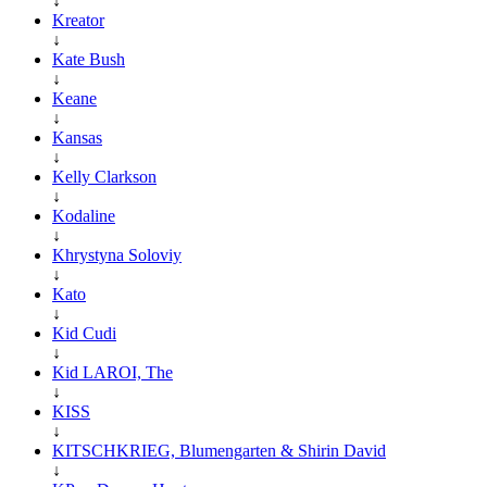
↓
Kreator
↓
Kate Bush
↓
Keane
↓
Kansas
↓
Kelly Clarkson
↓
Kodaline
↓
Khrystyna Soloviy
↓
Kato
↓
Kid Cudi
↓
Kid LAROI, The
↓
KISS
↓
KITSCHKRIEG, Blumengarten & Shirin David
↓