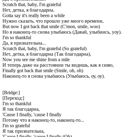
Scratch that, baby, I'm grateful
Нет, детка, я благодарна.
Gotta say it's really been a while
Нужно сказать, что прошло уже много времени,
But now I got back that smile (C'mon, smile, woo)
Но я наконец-то снова улыбаюсь (Давай, улыбнись, уоу).
I'm so thankful
Да, я признательна...
Scratch that, baby, I'm grateful (So grateful)
Нет, детка, я благодарна (Так благодарна),
Now you see me shine from a mile
И теперь даже на расстоянии ты видишь, как я сияю,
Finally got back that smile (Smile, oh, oh)
Наконец-то я снова улыбаюсь (Улыбаюсь, оу, оу).
[Bridge:]
[Переход:]
I'm so thankful
Я так благодарна,
'Cause I finally, 'cause I finally
Потому что я наконец-то, наконец-то...
I'm so grateful
Я так признательна,
'Cause I finally, 'cause I finally (Oh)