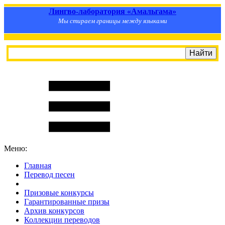
Лингво-лаборатория «Амальгама»
Мы стираем границы между языками
Меню:
Главная
Перевод песен
S
m
i
l
e
R
a
t
e
Призовые конкурсы
Гарантированные призы
Архив конкурсов
Коллекции переводов