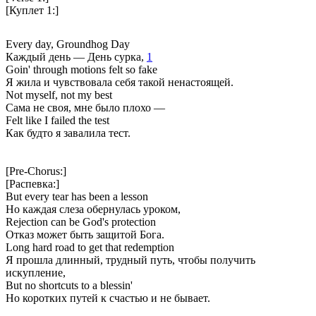
[Куплет 1:]
Every day, Groundhog Day
Каждый день — День сурка,
1
Goin' through motions felt so fake
Я жила и чувствовала себя такой ненастоящей.
Not myself, not my best
Сама не своя, мне было плохо —
Felt like I failed the test
Как будто я завалила тест.
[Pre-Chorus:]
[Распевка:]
But every tear has been a lesson
Но каждая слеза обернулась уроком,
Rejection can be God's protection
Отказ может быть защитой Бога.
Long hard road to get that redemption
Я прошла длинный, трудный путь, чтобы получить
искупление,
But no shortcuts to a blessin'
Но коротких путей к счастью и не бывает.