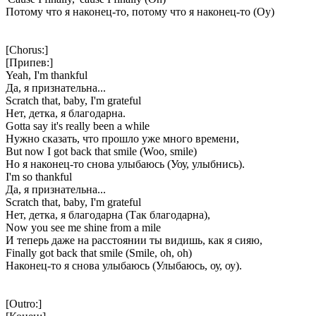
Потому что я наконец-то, потому что я наконец-то (Оу)
[Chorus:]
[Припев:]
Yeah, I'm thankful
Да, я признательна...
Scratch that, baby, I'm grateful
Нет, детка, я благодарна.
Gotta say it's really been a while
Нужно сказать, что прошло уже много времени,
But now I got back that smile (Woo, smile)
Но я наконец-то снова улыбаюсь (Уоу, улыбнись).
I'm so thankful
Да, я признательна...
Scratch that, baby, I'm grateful
Нет, детка, я благодарна (Так благодарна),
Now you see me shine from a mile
И теперь даже на расстоянии ты видишь, как я сияю,
Finally got back that smile (Smile, oh, oh)
Наконец-то я снова улыбаюсь (Улыбаюсь, оу, оу).
[Outro:]