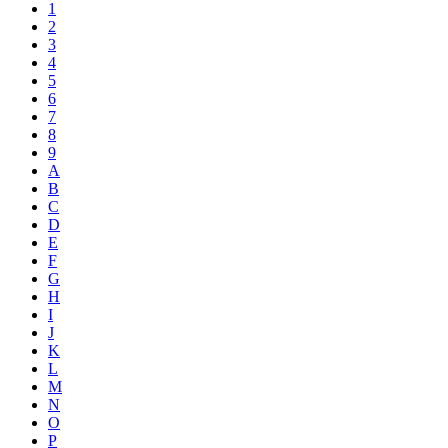
1
2
3
4
5
6
7
8
9
A
B
C
D
E
F
G
H
I
J
K
L
M
N
O
P