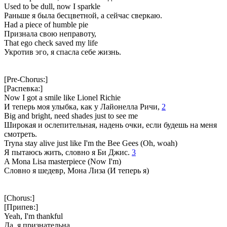
Used to be dull, now I sparkle
Раньше я была бесцветной, а сейчас сверкаю.
Had a piece of humble pie
Признала свою неправоту,
That ego check saved my life
Укротив эго, я спасла себе жизнь.
[Pre-Chorus:]
[Распевка:]
Now I got a smile like Lionel Richie
И теперь моя улыбка, как у Лайонелла Ричи,
2
Big and bright, need shades just to see me
Широкая и ослепительная, надень очки, если будешь на меня
смотреть.
Tryna stay alive just like I'm the Bee Gees (Oh, woah)
Я пытаюсь жить, словно я Би Джис.
3
A Mona Lisa masterpiece (Now I'm)
Словно я шедевр, Мона Лиза (И теперь я)
[Chorus:]
[Припев:]
Yeah, I'm thankful
Да, я признательна...