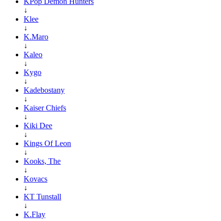
KPop Demon Hunters
↓
Klee
↓
K.Maro
↓
Kaleo
↓
Kygo
↓
Kadebostany
↓
Kaiser Chiefs
↓
Kiki Dee
↓
Kings Of Leon
↓
Kooks, The
↓
Kovacs
↓
KT Tunstall
↓
K.Flay