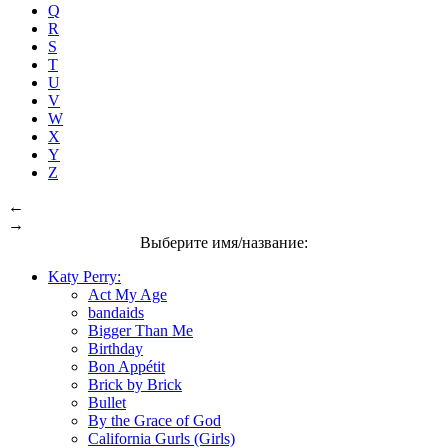
Q
R
S
T
U
V
W
X
Y
Z
←
→
Выберите имя/название:
Katy Perry:
Act My Age
bandaids
Bigger Than Me
Birthday
Bon Appétit
Brick by Brick
Bullet
By the Grace of God
California Gurls (Girls)