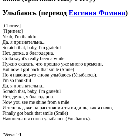
Улыбаюсь
(перевод
Евгения Фомина
)
[Chorus:]
[Припев:]
Yeah, I'm thankful
Да, я признательна...
Scratch that, baby, I'm grateful
Нет, детка, я благодарна.
Gotta say it's really been a while
Нужно сказать, что прошло уже много времени,
But now I got back that smile (Smile)
Но я наконец-то снова улыбаюсь (Улыбаюсь).
I'm so thankful
Да, я признательна...
Scratch that, baby, I'm grateful
Нет, детка, я благодарна.
Now you see me shine from a mile
И теперь даже на расстоянии ты видишь, как я сияю,
Finally got back that smile (Smile)
Наконец-то я снова улыбаюсь (Улыбаюсь).
[Verse 1:]