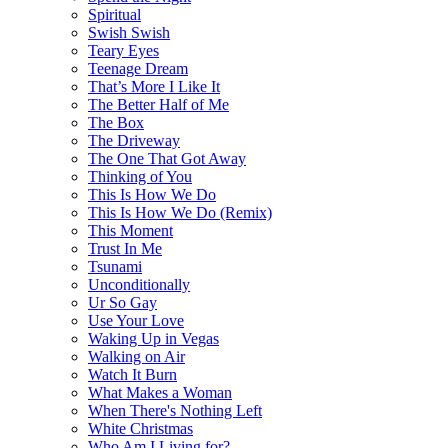
Spiritual
Swish Swish
Teary Eyes
Teenage Dream
That’s More I Like It
The Better Half of Me
The Box
The Driveway
The One That Got Away
Thinking of You
This Is How We Do
This Is How We Do (Remix)
This Moment
Trust In Me
Tsunami
Unconditionally
Ur So Gay
Use Your Love
Waking Up in Vegas
Walking on Air
Watch It Burn
What Makes a Woman
When There's Nothing Left
White Christmas
Who Am I Living for?