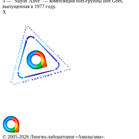
3 — "Stayin' Alive" — композиция поп-группы Bee Gees,
выпущенная в 1977 году.
Х
© 2005-2026 Лингво-лаборатория «Амальгама».