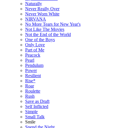
Naturally
Never Really Over
Never Worn White
NIRVANA
No More Tears for New Year's
Not Like The Movies
Not the End of the World
One of the Boys
Only Love
Part of Me
Peacock
Pearl
Pendulum
Power
Resilient
Rise*
Roar
Roulette
Rush
Save as Draft
Self Inflicted
Simple
Small Talk
Smile
Spend the Night