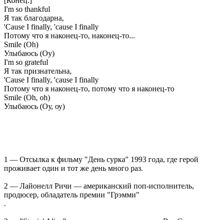
[Конец:]
I'm so thankful
Я так благодарна,
'Cause I finally, 'cause I finally
Потому что я наконец-то, наконец-то...
Smile (Oh)
Улыбаюсь (Оу)
I'm so grateful
Я так признательна,
'Cause I finally, 'cause I finally
Потому что я наконец-то, потому что я наконец-то
Smile (Oh, oh)
Улыбаюсь (Оу, оу)
1 — Отсылка к фильму "День сурка" 1993 года, где герой
проживает один и тот же день много раз.
2 — Лайонелл Ричи — американский поп-исполнитель,
продюсер, обладатель премии "Грэмми"
.