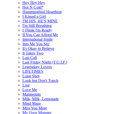
Hey Hey Hey
Hot N Cold*
Hummingbird Heartbeat
I Kissed a Girl
I'M HIS, HE'S MINE
I'm Still Breathing
I Think I'm Ready
If You Can Afford Me
International Smile
Into Me You See
It's Okay to Believe
It Takes Two
Last Call
Last Friday Night (T.G.I.F.)
Legendary Lovers
LIFETIMES
Long Shot
Look but Don't Touch
Lost
Love Me
Mannequin
Milk, Milk, Lemonade
Mind Maze
Miss You More
My Own Monster