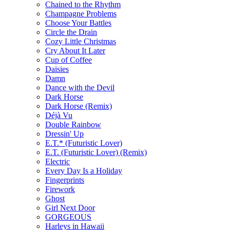
Chained to the Rhythm
Champagne Problems
Choose Your Battles
Circle the Drain
Cozy Little Christmas
Cry About It Later
Cup of Coffee
Daisies
Damn
Dance with the Devil
Dark Horse
Dark Horse (Remix)
Déjà Vu
Double Rainbow
Dressin' Up
E.T.* (Futuristic Lover)
E.T. (Futuristic Lover) (Remix)
Electric
Every Day Is a Holiday
Fingerprints
Firework
Ghost
Girl Next Door
GORGEOUS
Harleys in Hawaii