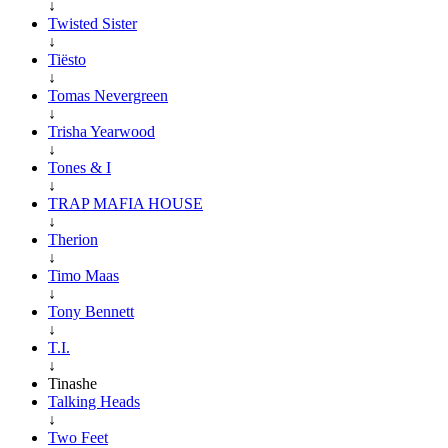
↓
Twisted Sister
↓
Tiësto
↓
Tomas Nevergreen
↓
Trisha Yearwood
↓
Tones & I
↓
TRAP MAFIA HOUSE
↓
Therion
↓
Timo Maas
↓
Tony Bennett
↓
T.I.
↓
Tinashe
Talking Heads
↓
Two Feet