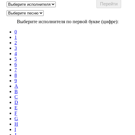
Выберите исполнителя по первой букве (цифре):
0
1
2
3
4
5
6
7
8
9
A
B
C
D
E
F
G
H
I
J