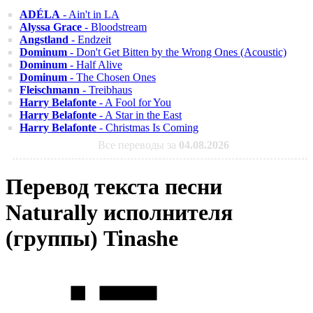
ADÉLA
- Ain't in LA
Alyssa Grace
- Bloodstream
Angstland
- Endzeit
Dominum
- Don't Get Bitten by the Wrong Ones (Acoustic)
Dominum
- Half Alive
Dominum
- The Chosen Ones
Fleischmann
- Treibhaus
Harry Belafonte
- A Fool for You
Harry Belafonte
- A Star in the East
Harry Belafonte
- Christmas Is Coming
Все переводы за
04.08.2026
Перевод текста песни
Naturally исполнителя
(группы) Tinashe