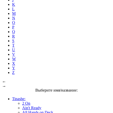
K
L
M
N
O
P
Q
R
S
T
U
V
W
X
Y
Z
←
→
Выберите имя/название:
Tinashe:
2 On
Ain't Ready
All Hands on Deck