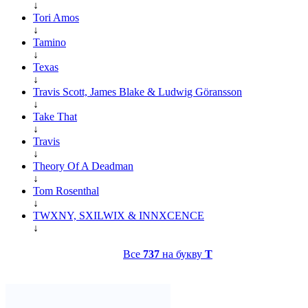
↓
Tori Amos
↓
Tamino
↓
Texas
↓
Travis Scott, James Blake & Ludwig Göransson
↓
Take That
↓
Travis
↓
Theory Of A Deadman
↓
Tom Rosenthal
↓
TWXNY, SXILWIX & INNXCENCE
↓
Все
737
на букву
T