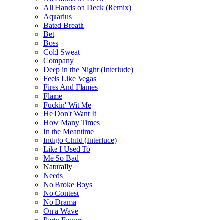
All Hands on Deck (Remix)
Aquarius
Bated Breath
Bet
Boss
Cold Sweat
Company
Deep in the Night (Interlude)
Feels Like Vegas
Fires And Flames
Flame
Fuckin' Wit Me
He Don't Want It
How Many Times
In the Meantime
Indigo Child (Interlude)
Like I Used To
Me So Bad
Naturally
Needs
No Broke Boys
No Contest
No Drama
On a Wave
Party Favors