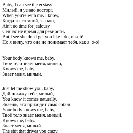
Baby, I can see the ecstasy
Милый, я узнаю́ восторг,
When you're with me, I know,
Когда ты со мной, я знаю,
Ain't no time for jealousy
Сейчас не время для ревности,
But I see she don't get you like I do, oh-uh!
Но я вижу, что она не понимает тебя, как я, о-о!
Your body knows me, baby,
Твоё тело знает меня, милый,
Knows me, baby.
Знает меня, милый.
Just let me show you, baby,
Дай покажу тебе, милый,
You know it comes naturally.
Знаешь, это приходит само собой.
Your body knows me, baby,
Твоё тело знает меня, милый,
Knows me, baby.
Знает меня, милый.
The shit that drives you crazy,