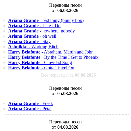
Переводы песен
от
06.08.2026
:
Ariana Grande
- bad thing (bunny hop)
Ariana Grande
- Like I Do
Ariana Grande
- nowhere, nobody
Ariana Grande
- oh well
Ariana Grande
- Stay
Ashnikko
- Working Bitch
Harry Belafonte
- Abraham, Martin and John
Harry Belafonte
- By the Time I Get to Phoenix
Harry Belafonte
- Crawdad Song
Harry Belafonte
- Gotta Travel On
Все переводы за
06.08.2026
Переводы песен
от
05.08.2026
:
Ariana Grande
- Freak
Ariana Grande
- Petal
Переводы песен
от
04.08.2026
: