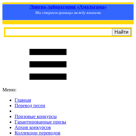
Лингво-лаборатория «Амальгама»
Мы стираем границы между языками
Меню:
Главная
Перевод песен
S
m
i
l
e
R
a
t
e
Призовые конкурсы
Гарантированные призы
Архив конкурсов
Коллекции переводов