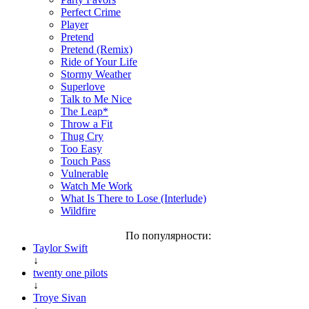
Perfect Crime
Player
Pretend
Pretend (Remix)
Ride of Your Life
Stormy Weather
Superlove
Talk to Me Nice
The Leap*
Throw a Fit
Thug Cry
Too Easy
Touch Pass
Vulnerable
Watch Me Work
What Is There to Lose (Interlude)
Wildfire
По популярности:
Taylor Swift
↓
twenty one pilots
↓
Troye Sivan