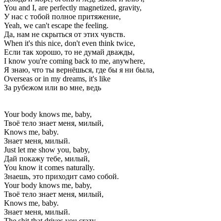
You and I, are perfectly magnetized, gravity,
У нас с тобой полное притяжение,
Yeah, we can't escape the feeling.
Да, нам не скрыться от этих чувств.
When it's this nice, don't even think twice,
Если так хорошо, то не думай дважды,
I know you're coming back to me, anywhere,
Я знаю, что ты вернёшься, где бы я ни была,
Overseas or in my dreams, it's like
За рубежом или во мне, ведь
Your body knows me, baby,
Твоё тело знает меня, милый,
Knows me, baby.
Знает меня, милый.
Just let me show you, baby,
Дай покажу тебе, милый,
You know it comes naturally.
Знаешь, это приходит само собой.
Your body knows me, baby,
Твоё тело знает меня, милый,
Knows me, baby.
Знает меня, милый.
The shit that drives you crazy,