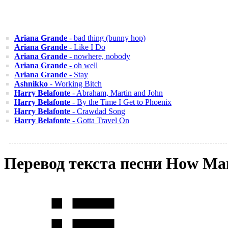
Ariana Grande
- bad thing (bunny hop)
Ariana Grande
- Like I Do
Ariana Grande
- nowhere, nobody
Ariana Grande
- oh well
Ariana Grande
- Stay
Ashnikko
- Working Bitch
Harry Belafonte
- Abraham, Martin and John
Harry Belafonte
- By the Time I Get to Phoenix
Harry Belafonte
- Crawdad Song
Harry Belafonte
- Gotta Travel On
Перевод текста песни How Ma