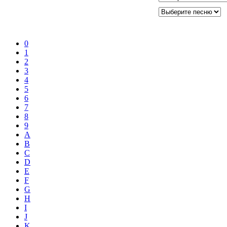
0
1
2
3
4
5
6
7
8
9
A
B
C
D
E
F
G
H
I
J
K