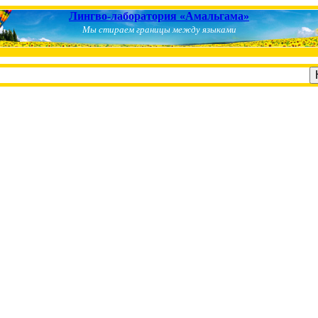
Лингво-лаборатория «Амальгама»
Мы стираем границы между языками