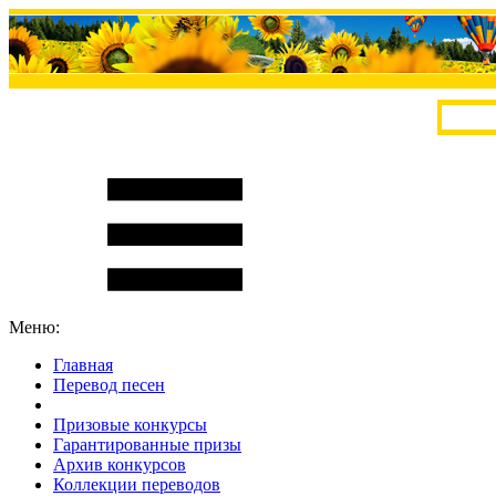
Меню:
Главная
Перевод песен
S
m
i
l
e
R
a
t
e
Призовые конкурсы
Гарантированные призы
Архив конкурсов
Коллекции переводов