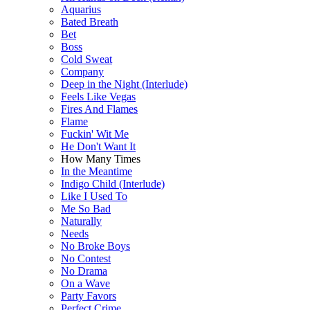
Aquarius
Bated Breath
Bet
Boss
Cold Sweat
Company
Deep in the Night (Interlude)
Feels Like Vegas
Fires And Flames
Flame
Fuckin' Wit Me
He Don't Want It
How Many Times
In the Meantime
Indigo Child (Interlude)
Like I Used To
Me So Bad
Naturally
Needs
No Broke Boys
No Contest
No Drama
On a Wave
Party Favors
Perfect Crime