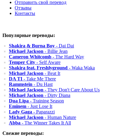
Отправить свой перевод
Отзывы
Контакты
Популярные переводы:
Shakira & Burna Boy
- Dai Dai
Michael Jackson
- Billie Jean
Cameron Whitcomb
- The Hard Way
Temper City
- Self Aware
Shakira feat. Freshlyground
- Waka Waka
Michael Jackson
- Beat It
DA TI
- Take Me There
Rammstein
- Du Hast
Michael Jackson
- They Don't Care About Us
Michael Jackson
- Dirty Diana
Dua Lipa
- Training Season
Eminem
- Just Lose It
Lady Gaga
- Paparazzi
Michael Jackson
- Human Nature
Abba
- The Winner Takes It All
Свежие переводы: