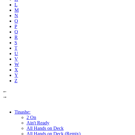
L
M
N
O
P
Q
R
S
T
U
V
W
X
Y
Z
←
→
Tinashe:
2 On
Ain't Ready
All Hands on Deck
All Hands on Deck (Remix)