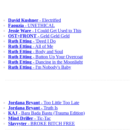
David Kushner
- Electrified
Faouzia
- UNETHICAL
Jessie Ware
- I Could Get Used to This
OST+FRONT
- Geld Geld Geld
Ruth Etting
- 'Deed I Do
Ruth Etting
- All of Me
Ruth Etting
- Body and Soul
Ruth Etting
- Button Up Your Overcoat
Ruth Etting
- Dancing in the Moonlight
Ruth Etting
- I'm Nobody's Baby
Jordana Bryant
- Too Little Too Late
Jordana Bryant
- Truth Is
KAJ
- Bara Bada Bastu (Trauma Edition)
Mind Driller
- Tic-Tac
Slayyyter
- BROKE BITCH FREE