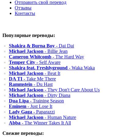
Отправить свой перевод
Отзывы
Контакты
Популярные переводы:
Shakira & Burna Boy
- Dai Dai
Michael Jackson
- Billie Jean
Cameron Whitcomb
- The Hard Way
Temper City
- Self Aware
Shakira feat. Freshlyground
- Waka Waka
Michael Jackson
- Beat It
DA TI
- Take Me There
Rammstein
- Du Hast
Michael Jackson
- They Don't Care About Us
Michael Jackson
- Dirty Diana
Dua Lipa
- Training Season
Eminem
- Just Lose It
Lady Gaga
- Paparazzi
Michael Jackson
- Human Nature
Abba
- The Winner Takes It All
Свежие переводы: