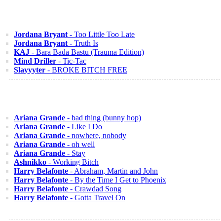
Jordana Bryant
- Too Little Too Late
Jordana Bryant
- Truth Is
KAJ
- Bara Bada Bastu (Trauma Edition)
Mind Driller
- Tic-Tac
Slayyyter
- BROKE BITCH FREE
Ariana Grande
- bad thing (bunny hop)
Ariana Grande
- Like I Do
Ariana Grande
- nowhere, nobody
Ariana Grande
- oh well
Ariana Grande
- Stay
Ashnikko
- Working Bitch
Harry Belafonte
- Abraham, Martin and John
Harry Belafonte
- By the Time I Get to Phoenix
Harry Belafonte
- Crawdad Song
Harry Belafonte
- Gotta Travel On