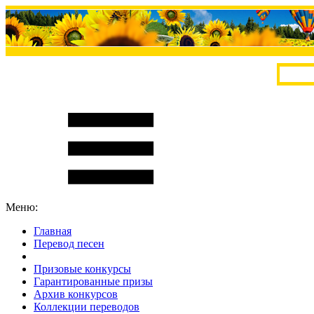
Меню:
Главная
Перевод песен
S
m
i
l
e
R
a
t
e
Призовые конкурсы
Гарантированные призы
Архив конкурсов
Коллекции переводов