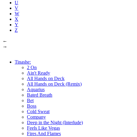
U
V
W
X
Y
Z
←
→
Tinashe:
2 On
Ain't Ready
All Hands on Deck
All Hands on Deck (Remix)
Aquarius
Bated Breath
Bet
Boss
Cold Sweat
Company
Deep in the Night (Interlude)
Feels Like Vegas
Fires And Flames