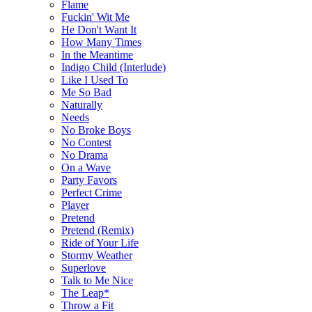
Flame
Fuckin' Wit Me
He Don't Want It
How Many Times
In the Meantime
Indigo Child (Interlude)
Like I Used To
Me So Bad
Naturally
Needs
No Broke Boys
No Contest
No Drama
On a Wave
Party Favors
Perfect Crime
Player
Pretend
Pretend (Remix)
Ride of Your Life
Stormy Weather
Superlove
Talk to Me Nice
The Leap*
Throw a Fit