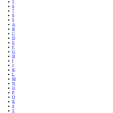
5
6
7
8
9
A
B
C
D
E
F
G
H
I
J
K
L
M
N
O
P
Q
R
S
T