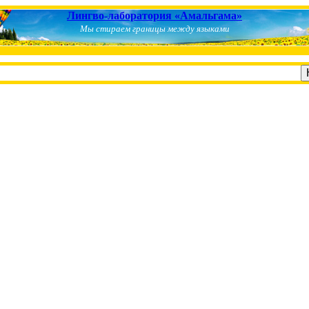
Лингво-лаборатория «Амальгама»
Мы стираем границы между языками