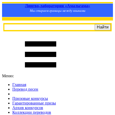
Лингво-лаборатория «Амальгама»
Мы стираем границы между языками
Меню:
Главная
Перевод песен
S
m
i
l
e
R
a
t
e
Призовые конкурсы
Гарантированные призы
Архив конкурсов
Коллекции переводов