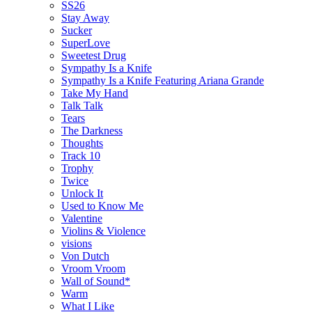
SS26
Stay Away
Sucker
SuperLove
Sweetest Drug
Sympathy Is a Knife
Sympathy Is a Knife Featuring Ariana Grande
Take My Hand
Talk Talk
Tears
The Darkness
Thoughts
Track 10
Trophy
Twice
Unlock It
Used to Know Me
Valentine
Violins & Violence
visions
Von Dutch
Vroom Vroom
Wall of Sound*
Warm
What I Like