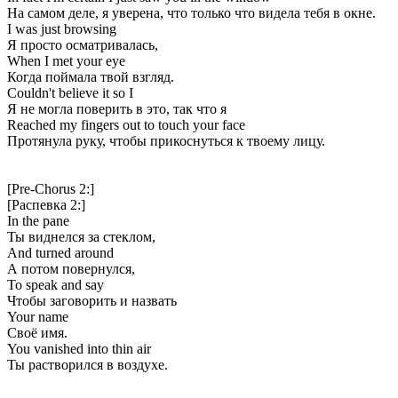
На самом деле, я уверена, что только что видела тебя в окне.
I was just browsing
Я просто осматривалась,
When I met your eye
Когда поймала твой взгляд.
Couldn't believe it so I
Я не могла поверить в это, так что я
Reached my fingers out to touch your face
Протянула руку, чтобы прикоснуться к твоему лицу.
[Pre-Chorus 2:]
[Распевка 2:]
In the pane
Ты виднелся за стеклом,
And turned around
А потом повернулся,
To speak and say
Чтобы заговорить и назвать
Your name
Своё имя.
You vanished into thin air
Ты растворился в воздухе.