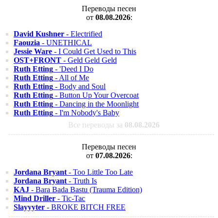
Переводы песен
от
08.08.2026
:
David Kushner
- Electrified
Faouzia
- UNETHICAL
Jessie Ware
- I Could Get Used to This
OST+FRONT
- Geld Geld Geld
Ruth Etting
- 'Deed I Do
Ruth Etting
- All of Me
Ruth Etting
- Body and Soul
Ruth Etting
- Button Up Your Overcoat
Ruth Etting
- Dancing in the Moonlight
Ruth Etting
- I'm Nobody's Baby
Все переводы за
08.08.2026
Переводы песен
от
07.08.2026
:
Jordana Bryant
- Too Little Too Late
Jordana Bryant
- Truth Is
KAJ
- Bara Bada Bastu (Trauma Edition)
Mind Driller
- Tic-Tac
Slayyyter
- BROKE BITCH FREE