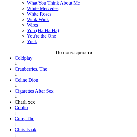
What You Think About Me
White Mercedes
White Roses
Wink Wink
Wires
You (Ha Ha Ha)
You're the One
Yuck
По популярности:
Coldplay
↓
Cranberries, The
↓
Celine Dion
↓
Cigarettes After Sex
↓
Charli xcx
Coolio
↓
Cure, The
↓
Chris Isaak
↓