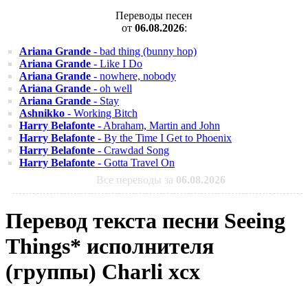
Переводы песен
от
06.08.2026
:
Ariana Grande
- bad thing (bunny hop)
Ariana Grande
- Like I Do
Ariana Grande
- nowhere, nobody
Ariana Grande
- oh well
Ariana Grande
- Stay
Ashnikko
- Working Bitch
Harry Belafonte
- Abraham, Martin and John
Harry Belafonte
- By the Time I Get to Phoenix
Harry Belafonte
- Crawdad Song
Harry Belafonte
- Gotta Travel On
Все переводы за
06.08.2026
Перевод текста песни Seeing
Things* исполнителя
(группы) Charli xcx