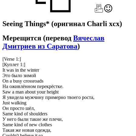
Seeing Things*
(оригинал Charli xcx)
Мерещится
(перевод
Вячеслав
Дмитриев из Саратова
)
[Verse 1:]
[Куплет 1:]
It was in the winter
Это было зимой
On a busy crossroads
На оживлённом перекрёстке.
Saw a man about your height
Я увидела мужчину примерно твоего роста,
Just walking
Он просто шёл,
Same kind of shoulders
У него были такие же плечи,
Same kind of new clothes
Такая же новая одежда,
Couldn't believe it so