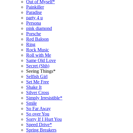
Out of Myself*
Painkiller
Paradise
party 4 u
Persona
pink diamond
Porsche
Red Baloon
Ring
Rock Music
Roll with Me
Same Old Love
Secret (Shh)
Seeing Things*
Selfish Girl
Set Me Free
Shake It
Silver Cross
Simply Irresistible*
Smile
So Far Away
So over You
Sorry If I Hurt You
Speed Drive*
Spring Breakers