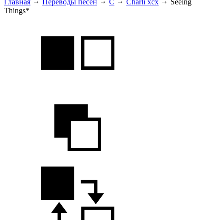
Главная
Переводы песен
C
Charli xcx
Seeing
Things*