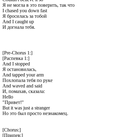
Я не могла в это поверить, так что
I chased you down fast
Я бросилась за тобой
And I caught up
И догнала тебя.
[Pre-Chorus 1:]
[Распевка 1:]
And I stopped
Я остановилась,
And tapped your arm
Похлопала тебя по руке
And waved and said
И, помахав, сказала:
Hello
"Привет!"
But it was just a stranger
Но это был просто незнакомец.
[Chorus:]
[Припев:]