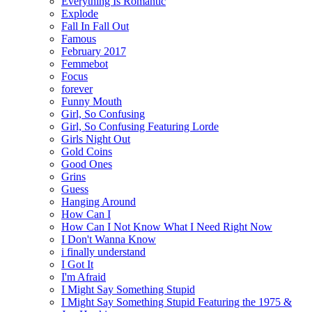
Everything Is Romantic
Explode
Fall In Fall Out
Famous
February 2017
Femmebot
Focus
forever
Funny Mouth
Girl, So Confusing
Girl, So Confusing Featuring Lorde
Girls Night Out
Gold Coins
Good Ones
Grins
Guess
Hanging Around
How Can I
How Can I Not Know What I Need Right Now
I Don't Wanna Know
i finally understand
I Got It
I'm Afraid
I Might Say Something Stupid
I Might Say Something Stupid Featuring the 1975 &