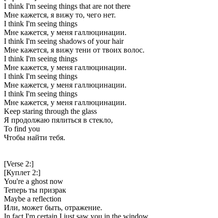
I think I'm seeing things that are not there
Мне кажется, я вижу то, чего нет.
I think I'm seeing things
Мне кажется, у меня галлюцинации.
I think I'm seeing shadows of your hair
Мне кажется, я вижу тени от твоих волос.
I think I'm seeing things
Мне кажется, у меня галлюцинации.
I think I'm seeing things
Мне кажется, у меня галлюцинации.
I think I'm seeing things
Мне кажется, у меня галлюцинации.
Keep staring through the glass
Я продолжаю пялиться в стекло,
To find you
Чтобы найти тебя.
[Verse 2:]
[Куплет 2:]
You're a ghost now
Теперь ты призрак
Maybe a reflection
Или, может быть, отражение.
In fact I'm certain I just saw you in the window