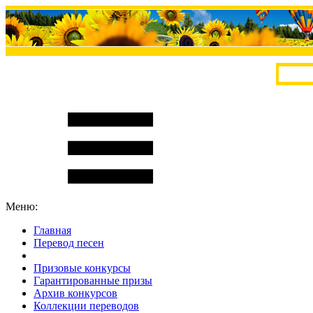
Меню:
Главная
Перевод песен
S
m
i
l
e
R
a
t
e
Призовые конкурсы
Гарантированные призы
Архив конкурсов
Коллекции переводов