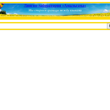
Лингво-лаборатория «Амальгама»
Мы стираем границы между языками