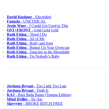
David Kushner
- Electrified
Faouzia
- UNETHICAL
Jessie Ware
- I Could Get Used to This
OST+FRONT
- Geld Geld Geld
Ruth Etting
- 'Deed I Do
Ruth Etting
- All of Me
Ruth Etting
- Body and Soul
Ruth Etting
- Button Up Your Overcoat
Ruth Etting
- Dancing in the Moonlight
Ruth Etting
- I'm Nobody's Baby
Jordana Bryant
- Too Little Too Late
Jordana Bryant
- Truth Is
KAJ
- Bara Bada Bastu (Trauma Edition)
Mind Driller
- Tic-Tac
Slayyyter
- BROKE BITCH FREE