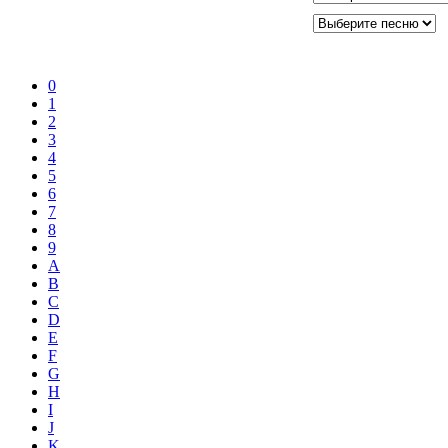
0
1
2
3
4
5
6
7
8
9
A
B
C
D
E
F
G
H
I
J
K