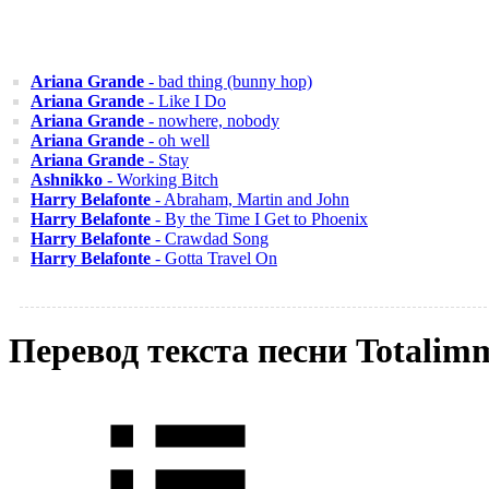
Ariana Grande
- bad thing (bunny hop)
Ariana Grande
- Like I Do
Ariana Grande
- nowhere, nobody
Ariana Grande
- oh well
Ariana Grande
- Stay
Ashnikko
- Working Bitch
Harry Belafonte
- Abraham, Martin and John
Harry Belafonte
- By the Time I Get to Phoenix
Harry Belafonte
- Crawdad Song
Harry Belafonte
- Gotta Travel On
Перевод текста песни Totalim