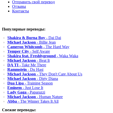
Отправить свой перевод
Отзывы
Контакты
Популярные переводы:
Shakira & Burna Boy
- Dai Dai
Michael Jackson
- Billie Jean
Cameron Whitcomb
- The Hard Way
Temper City
- Self Aware
Shakira feat. Freshlyground
- Waka Waka
Michael Jackson
- Beat It
DA TI
- Take Me There
Rammstein
- Du Hast
Michael Jackson
- They Don't Care About Us
Michael Jackson
- Dirty Diana
Dua Lipa
- Training Season
Eminem
- Just Lose It
Lady Gaga
- Paparazzi
Michael Jackson
- Human Nature
Abba
- The Winner Takes It All
Свежие переводы: