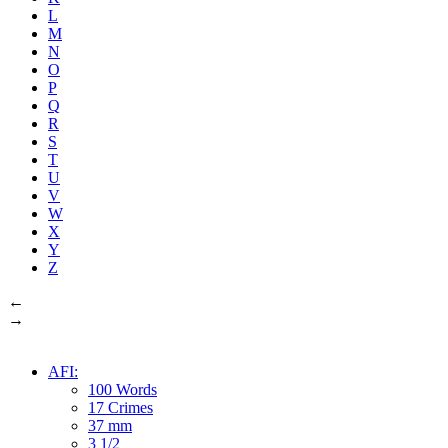
L
M
N
O
P
Q
R
S
T
U
V
W
X
Y
Z
←
→
AFI:
100 Words
17 Crimes
37 mm
3 1/2