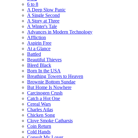
6 to 8
A Deep Slow Panic
A Single Second
A Story at Three
A Winter's Tale
Advances in Modern Technology
Affliction
Aspirin Free
At a Glance
Battled
Beautiful Thieves
Bleed Black
Born In the USA
Breathing Towers to Heaven
Brownie Bottom Sundae
But Home Is Nowhere
Carcinogen Crush
Catch a Hot One
Cereal Wars
Charles Atlas
Chicken Song
Clove Smoke Catharsis
Coin Return
Cold Hands
Consult My Lover