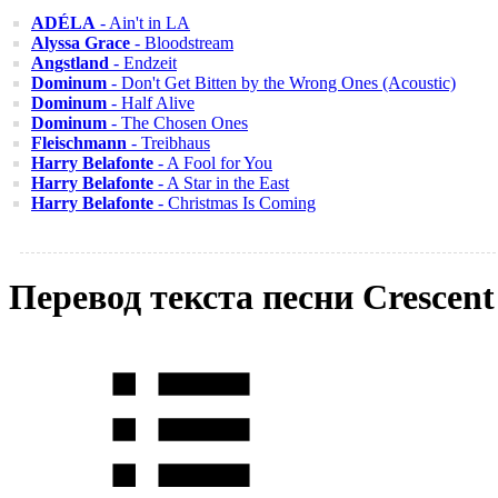
ADÉLA
- Ain't in LA
Alyssa Grace
- Bloodstream
Angstland
- Endzeit
Dominum
- Don't Get Bitten by the Wrong Ones (Acoustic)
Dominum
- Half Alive
Dominum
- The Chosen Ones
Fleischmann
- Treibhaus
Harry Belafonte
- A Fool for You
Harry Belafonte
- A Star in the East
Harry Belafonte
- Christmas Is Coming
Перевод текста песни Crescen