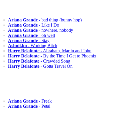
Ariana Grande
- bad thing (bunny hop)
Ariana Grande
- Like I Do
Ariana Grande
- nowhere, nobody
Ariana Grande
- oh well
Ariana Grande
- Stay
Ashnikko
- Working Bitch
Harry Belafonte
- Abraham, Martin and John
Harry Belafonte
- By the Time I Get to Phoenix
Harry Belafonte
- Crawdad Song
Harry Belafonte
- Gotta Travel On
Ariana Grande
- Freak
Ariana Grande
- Petal