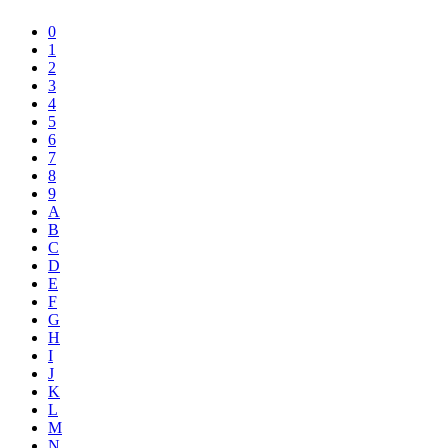
0
1
2
3
4
5
6
7
8
9
A
B
C
D
E
F
G
H
I
J
K
L
M
N