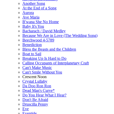
Another Song
At the End of a Song
Aurora
Ave Maria
B'wana She No Home
Baby It's You
Bacharach / David Medley
Because We Are in Love (The Wedding Song)
Beechwood 4-5789
Benediction
Bless the Beasts and the Children
Boat to Sail
Breaking Up Is Hard to Do
Calling Occupants of Interplanetary Craft
Can't Make Music
Can't Smile Without You
Crescent Noon
Crystal Lullaby
Da Doo Ron Ron
Dead Man's Curve*
Do You Hear What I Hear?
Don't Be Afraid
Druscilla Penny
Eve
Eventide