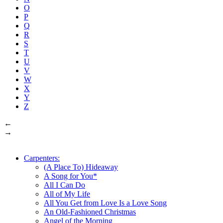
O
P
Q
R
S
T
U
V
W
X
Y
Z
←
→
Carpenters:
(A Place To) Hideaway
A Song for You*
All I Can Do
All of My Life
All You Get from Love Is a Love Song
An Old-Fashioned Christmas
Angel of the Morning