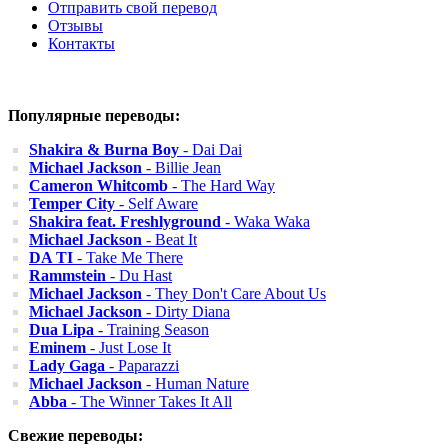
Отправить свой перевод
Отзывы
Контакты
Популярные переводы:
Shakira & Burna Boy
- Dai Dai
Michael Jackson
- Billie Jean
Cameron Whitcomb
- The Hard Way
Temper City
- Self Aware
Shakira feat. Freshlyground
- Waka Waka
Michael Jackson
- Beat It
DA TI
- Take Me There
Rammstein
- Du Hast
Michael Jackson
- They Don't Care About Us
Michael Jackson
- Dirty Diana
Dua Lipa
- Training Season
Eminem
- Just Lose It
Lady Gaga
- Paparazzi
Michael Jackson
- Human Nature
Abba
- The Winner Takes It All
Свежие переводы: