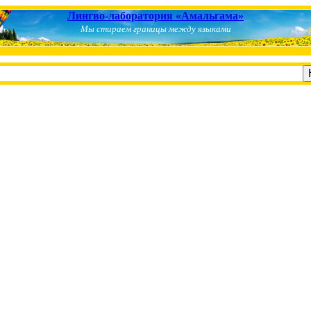
Лингво-лаборатория «Амальгама»
Мы стираем границы между языками