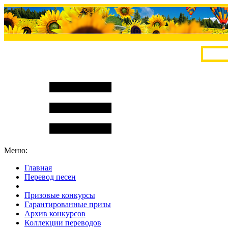
Меню:
Главная
Перевод песен
S
m
i
l
e
R
a
t
e
Призовые конкурсы
Гарантированные призы
Архив конкурсов
Коллекции переводов