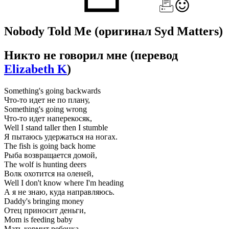
Nobody Told Me
(оригинал Syd Matters)
Никто не говорил мне
(перевод
Elizabeth K
)
Something's going backwards
Что-то идет не по плану,
Something's going wrong
Что-то идет наперекосяк,
Well I stand taller then I stumble
Я пытаюсь удержаться на ногах.
The fish is going back home
Рыба возвращается домой,
The wolf is hunting deers
Волк охотится на оленей,
Well I don't know where I'm heading
А я не знаю, куда направляюсь.
Daddy's bringing money
Отец приносит деньги,
Mom is feeding baby
Мать кормит ребенка,