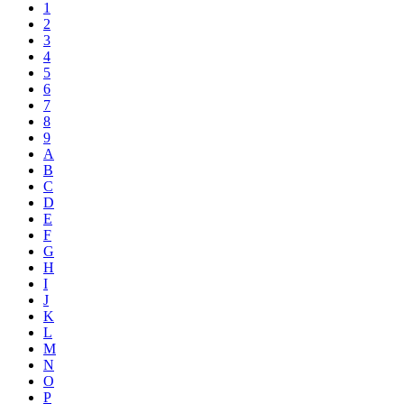
1
2
3
4
5
6
7
8
9
A
B
C
D
E
F
G
H
I
J
K
L
M
N
O
P