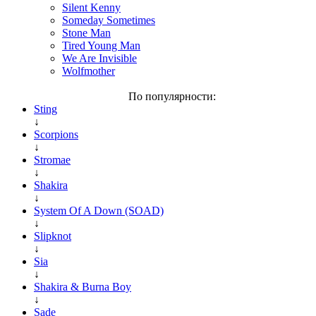
Silent Kenny
Someday Sometimes
Stone Man
Tired Young Man
We Are Invisible
Wolfmother
По популярности:
Sting
↓
Scorpions
↓
Stromae
↓
Shakira
↓
System Of A Down (SOAD)
↓
Slipknot
↓
Sia
↓
Shakira & Burna Boy
↓
Sade