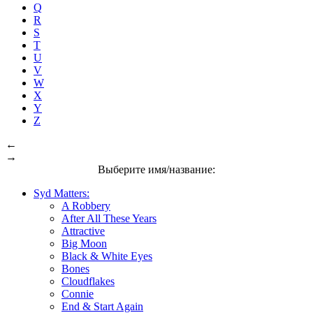
Q
R
S
T
U
V
W
X
Y
Z
←
→
Выберите имя/название:
Syd Matters:
A Robbery
After All These Years
Attractive
Big Moon
Black & White Eyes
Bones
Cloudflakes
Connie
End & Start Again