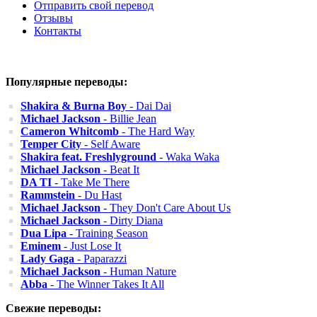
Отправить свой перевод
Отзывы
Контакты
Популярные переводы:
Shakira & Burna Boy
- Dai Dai
Michael Jackson
- Billie Jean
Cameron Whitcomb
- The Hard Way
Temper City
- Self Aware
Shakira feat. Freshlyground
- Waka Waka
Michael Jackson
- Beat It
DA TI
- Take Me There
Rammstein
- Du Hast
Michael Jackson
- They Don't Care About Us
Michael Jackson
- Dirty Diana
Dua Lipa
- Training Season
Eminem
- Just Lose It
Lady Gaga
- Paparazzi
Michael Jackson
- Human Nature
Abba
- The Winner Takes It All
Свежие переводы: