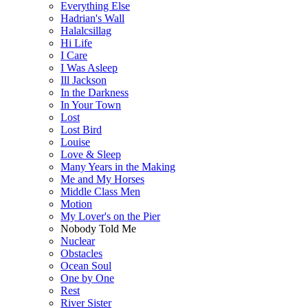
Everything Else
Hadrian's Wall
Halalcsillag
Hi Life
I Care
I Was Asleep
Ill Jackson
In the Darkness
In Your Town
Lost
Lost Bird
Louise
Love & Sleep
Many Years in the Making
Me and My Horses
Middle Class Men
Motion
My Lover's on the Pier
Nobody Told Me
Nuclear
Obstacles
Ocean Soul
One by One
Rest
River Sister