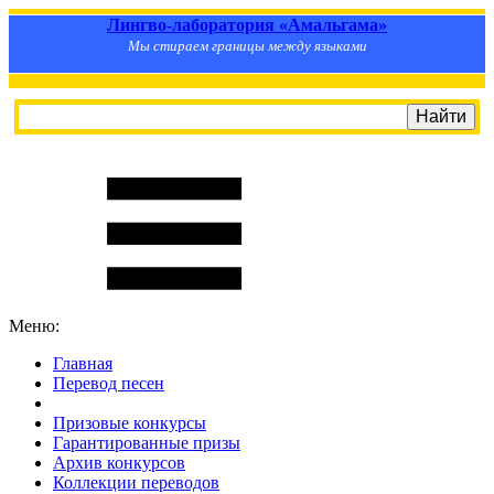
Лингво-лаборатория «Амальгама»
Мы стираем границы между языками
Меню:
Главная
Перевод песен
S
m
i
l
e
R
a
t
e
Призовые конкурсы
Гарантированные призы
Архив конкурсов
Коллекции переводов