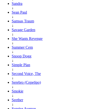
Sandra
↓
Sean Paul
↓
Samsas Traum
↓
Savage Garden
↓
She Wants Revenge
↓
Summer Cem
↓
Snoop Dogg
↓
Simple Plan
↓
Second Voice, The
↓
Serebro (Серебро)
↓
Smokie
↓
Seether
↓
Sunrise Avenue