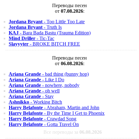
Переводы песен
от
07.08.2026
:
Jordana Bryant
- Too Little Too Late
Jordana Bryant
- Truth Is
KAJ
- Bara Bada Bastu (Trauma Edition)
Mind Driller
- Tic-Tac
Slayyyter
- BROKE BITCH FREE
Переводы песен
от
06.08.2026
:
Ariana Grande
- bad thing (bunny hop)
Ariana Grande
- Like I Do
Ariana Grande
- nowhere, nobody
Ariana Grande
- oh well
Ariana Grande
- Stay
Ashnikko
- Working Bitch
Harry Belafonte
- Abraham, Martin and John
Harry Belafonte
- By the Time I Get to Phoenix
Harry Belafonte
- Crawdad Song
Harry Belafonte
- Gotta Travel On
Все переводы за
06.08.2026