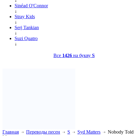
↓
Sinéad O'Connor
↓
Stray Kids
↓
Serj Tankian
↓
Suzi Quatro
↓
Все
1426
на букву
S
Главная
Переводы песен
S
Syd Matters
Nobody Told