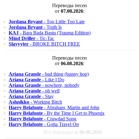
Переводы песен
от
07.08.2026
:
Jordana Bryant
- Too Little Too Late
Jordana Bryant
- Truth Is
KAJ
- Bara Bada Bastu (Trauma Edition)
Mind Driller
- Tic-Tac
Slayyyter
- BROKE BITCH FREE
Переводы песен
от
06.08.2026
:
Ariana Grande
- bad thing (bunny hop)
Ariana Grande
- Like I Do
Ariana Grande
- nowhere, nobody
Ariana Grande
- oh well
Ariana Grande
- Stay
Ashnikko
- Working Bitch
Harry Belafonte
- Abraham, Martin and John
Harry Belafonte
- By the Time I Get to Phoenix
Harry Belafonte
- Crawdad Song
Harry Belafonte
- Gotta Travel On
Все переводы за
06.08.2026