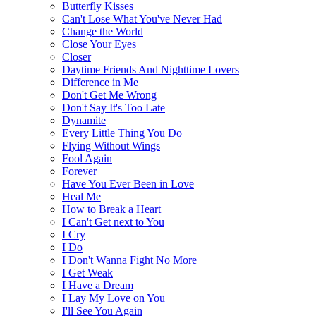
Butterfly Kisses
Can't Lose What You've Never Had
Change the World
Close Your Eyes
Closer
Daytime Friends And Nighttime Lovers
Difference in Me
Don't Get Me Wrong
Don't Say It's Too Late
Dynamite
Every Little Thing You Do
Flying Without Wings
Fool Again
Forever
Have You Ever Been in Love
Heal Me
How to Break a Heart
I Can't Get next to You
I Cry
I Do
I Don't Wanna Fight No More
I Get Weak
I Have a Dream
I Lay My Love on You
I'll See You Again