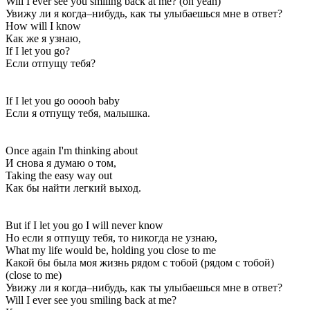
Will I ever see you smiling back at me? (oh yeah)
Увижу ли я когда–нибудь, как ты улыбаешься мне в ответ?
How will I know
Как же я узнаю,
If I let you go?
Если отпущу тебя?
If I let you go ooooh baby
Если я отпущу тебя, малышка.
Once again I'm thinking about
И снова я думаю о том,
Taking the easy way out
Как бы найти легкий выход.
But if I let you go I will never know
Но если я отпущу тебя, то никогда не узнаю,
What my life would be, holding you close to me
Какой бы была моя жизнь рядом с тобой (рядом с тобой)
(close to me)
Увижу ли я когда–нибудь, как ты улыбаешься мне в ответ?
Will I ever see you smiling back at me?