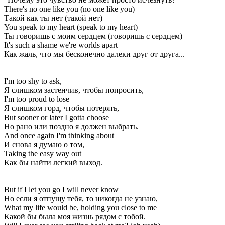
There's no one like you (no one like you)
Такой как ты нет (такой нет)
You speak to my heart (speak to my heart)
Ты говоришь с моим сердцем (говоришь с сердцем)
It's such a shame we're worlds apart
Как жаль, что мы бесконечно далеки друг от друга...
I'm too shy to ask,
Я слишком застенчив, чтобы попросить,
I'm too proud to lose
Я слишком горд, чтобы потерять,
But sooner or later I gotta choose
Но рано или поздно я должен выбрать.
And once again I'm thinking about
И снова я думаю о том,
Taking the easy way out
Как бы найти легкий выход.
But if I let you go I will never know
Но если я отпущу тебя, то никогда не узнаю,
What my life would be, holding you close to me
Какой бы была моя жизнь рядом с тобой.