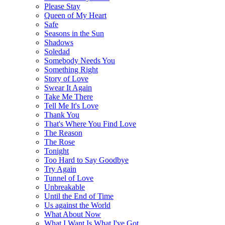
Please Stay
Queen of My Heart
Safe
Seasons in the Sun
Shadows
Soledad
Somebody Needs You
Something Right
Story of Love
Swear It Again
Take Me There
Tell Me It's Love
Thank You
That's Where You Find Love
The Reason
The Rose
Tonight
Too Hard to Say Goodbye
Try Again
Tunnel of Love
Unbreakable
Until the End of Time
Us against the World
What About Now
What I Want Is What I've Got