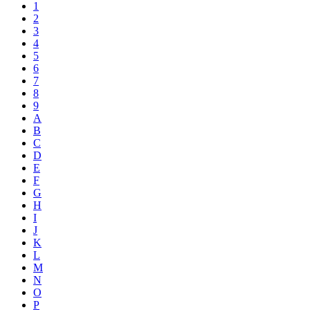
1
2
3
4
5
6
7
8
9
A
B
C
D
E
F
G
H
I
J
K
L
M
N
O
P