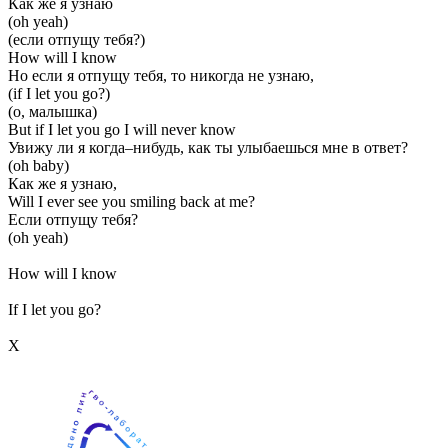
Как же я узнаю
(oh yeah)
(если отпущу тебя?)
How will I know
Но если я отпущу тебя, то никогда не узнаю,
(if I let you go?)
(о, малышка)
But if I let you go I will never know
Увижу ли я когда–нибудь, как ты улыбаешься мне в ответ?
(oh baby)
Как же я узнаю,
Will I ever see you smiling back at me?
Если отпущу тебя?
(oh yeah)
How will I know
If I let you go?
Х