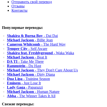
Отправить свой перевод
Отзывы
Контакты
Популярные переводы:
Shakira & Burna Boy
- Dai Dai
Michael Jackson
- Billie Jean
Cameron Whitcomb
- The Hard Way
Temper City
- Self Aware
Shakira feat. Freshlyground
- Waka Waka
Michael Jackson
- Beat It
DA TI
- Take Me There
Rammstein
- Du Hast
Michael Jackson
- They Don't Care About Us
Michael Jackson
- Dirty Diana
Dua Lipa
- Training Season
Eminem
- Just Lose It
Lady Gaga
- Paparazzi
Michael Jackson
- Human Nature
Abba
- The Winner Takes It All
Свежие переводы: