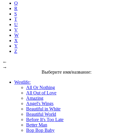
Q
R
S
T
U
V
W
X
Y
Z
←
→
Выберите имя/название:
Westlife:
All Or Nothing
All Out of Love
Amazing
Angel's Wings
Beautiful in White
Beautiful World
Before It's Too Late
Better Man
Bop Bop Baby