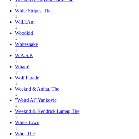
↓
White Stripes, The
↓
Will.I.Am
↓
Woodkid
↓
Whitesnake
↓
W.A.S.P.
↓
Wham!
↓
Wolf Parade
↓
Weeknd & Anitta, The
↓
"Weird Al" Yankovic
↓
Weeknd & Kendrick Lamar, The
↓
White Town
↓
Who, The