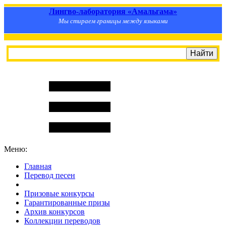
Лингво-лаборатория «Амальгама»
Мы стираем границы между языками
Меню:
Главная
Перевод песен
S
m
i
l
e
R
a
t
e
Призовые конкурсы
Гарантированные призы
Архив конкурсов
Коллекции переводов