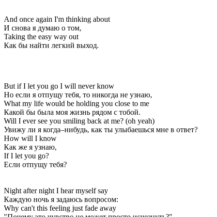
And once again I'm thinking about
И снова я думаю о том,
Taking the easy way out
Как бы найти легкий выход.
But if I let you go I will never know
Но если я отпущу тебя, то никогда не узнаю,
What my life would be holding you close to me
Какой бы была моя жизнь рядом с тобой.
Will I ever see you smiling back at me? (oh yeah)
Увижу ли я когда–нибудь, как ты улыбаешься мне в ответ?
How will I know
Как же я узнаю,
If I let you go?
Если отпущу тебя?
Night after night I hear myself say
Каждую ночь я задаюсь вопросом:
Why can't this feeling just fade away
"Почему это чувство не может просто исчезнуть?"