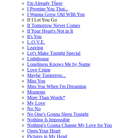
I'm Already There
I Promise You That...
I Wanna Grow Old WIth You
If I Let You Go
If Tomorrow Never Comes
If Your Heart's Not in It
It's You
L.O.V.E.
Leaving
Let's Make Tonight Special
Lighthouse
Loneliness Knows Me by Name
Love Crime
Maybe Tomorrow...
Miss You
Miss You When I'm Dreaming
Moments
More Than Words*
My Love
No No
No One's Gonna Sleep Tonight
Nothing Is Impossible
Nothing's Gonna Change My Love for You
Open Your Heart
Pictures in My Head