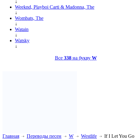
↓
Weeknd, Playboi Carti & Madonna, The
↓
Wombats, The
↓
Watain
↓
Watsky
↓
Все
338
на букву
W
Главная
Переводы песен
W
Westlife
If I Let You Go