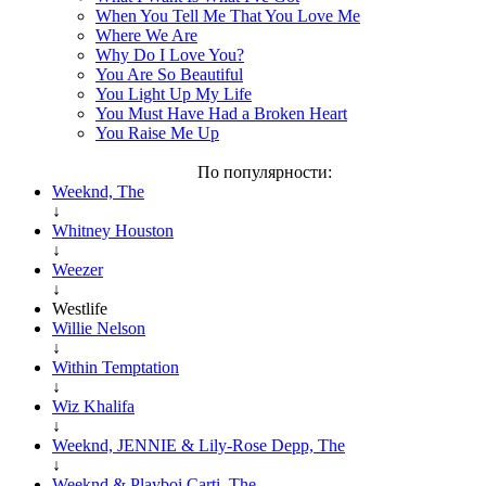
When You Tell Me That You Love Me
Where We Are
Why Do I Love You?
You Are So Beautiful
You Light Up My Life
You Must Have Had a Broken Heart
You Raise Me Up
По популярности:
Weeknd, The
↓
Whitney Houston
↓
Weezer
↓
Westlife
Willie Nelson
↓
Within Temptation
↓
Wiz Khalifa
↓
Weeknd, JENNIE & Lily-Rose Depp, The
↓
Weeknd & Playboi Carti, The