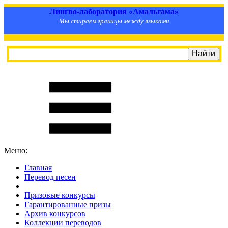
Лингво-лаборатория «Амальгама»
Мы стираем границы между языками
Меню:
Главная
Перевод песен
S
m
i
l
e
R
a
t
e
Призовые конкурсы
Гарантированные призы
Архив конкурсов
Коллекции переводов