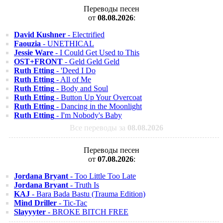
Переводы песен
от
08.08.2026
:
David Kushner
- Electrified
Faouzia
- UNETHICAL
Jessie Ware
- I Could Get Used to This
OST+FRONT
- Geld Geld Geld
Ruth Etting
- 'Deed I Do
Ruth Etting
- All of Me
Ruth Etting
- Body and Soul
Ruth Etting
- Button Up Your Overcoat
Ruth Etting
- Dancing in the Moonlight
Ruth Etting
- I'm Nobody's Baby
Все переводы за
08.08.2026
Переводы песен
от
07.08.2026
:
Jordana Bryant
- Too Little Too Late
Jordana Bryant
- Truth Is
KAJ
- Bara Bada Bastu (Trauma Edition)
Mind Driller
- Tic-Tac
Slayyyter
- BROKE BITCH FREE