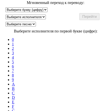
Мгновенный переход к переводу:
Выберите исполнителя по первой букве (цифре):
0
1
2
3
4
5
6
7
8
9
A
B
C
D
E
F
G