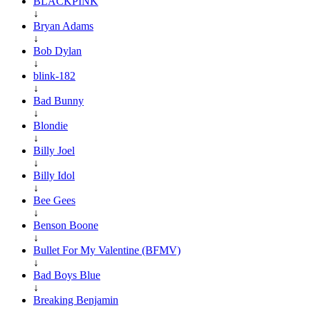
BLACKPINK
↓
Bryan Adams
↓
Bob Dylan
↓
blink-182
↓
Bad Bunny
↓
Blondie
↓
Billy Joel
↓
Billy Idol
↓
Bee Gees
↓
Benson Boone
↓
Bullet For My Valentine (BFMV)
↓
Bad Boys Blue
↓
Breaking Benjamin