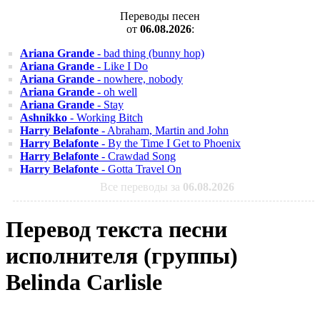
Переводы песен
от
06.08.2026
:
Ariana Grande
- bad thing (bunny hop)
Ariana Grande
- Like I Do
Ariana Grande
- nowhere, nobody
Ariana Grande
- oh well
Ariana Grande
- Stay
Ashnikko
- Working Bitch
Harry Belafonte
- Abraham, Martin and John
Harry Belafonte
- By the Time I Get to Phoenix
Harry Belafonte
- Crawdad Song
Harry Belafonte
- Gotta Travel On
Все переводы за
06.08.2026
Перевод текста песни
исполнителя (группы)
Belinda Carlisle