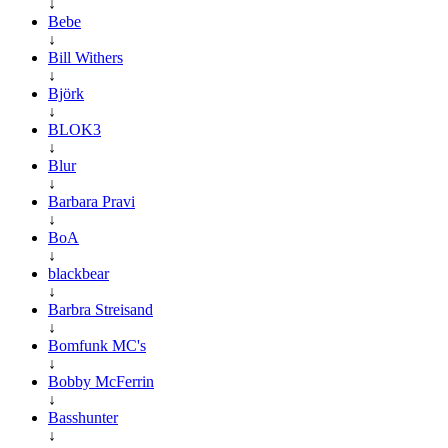
↓
Bebe
↓
Bill Withers
↓
Björk
↓
BLOK3
↓
Blur
↓
Barbara Pravi
↓
BoA
↓
blackbear
↓
Barbra Streisand
↓
Bomfunk MC's
↓
Bobby McFerrin
↓
Basshunter
↓