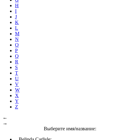
H
I
J
K
L
M
N
O
P
Q
R
S
T
U
V
W
X
Y
Z
←
→
Выберите имя/название:
Belinda Carlisle: