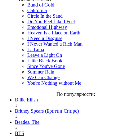
Band of Gold
California
Circle In the Sand
Do You Feel Like I Feel
Emotional Highway
Heaven Is a Place on Earth
I Need a Disguise
I Never Wanted a Rich Man
La Luna
Leave a Light On
Little Black Book
Since You've Gone
Summer Rain
We Can Change
You're Nothing without Me
По популярности:
Billie Eilish
↓
Britney Spears (Бритни Спирс)
↓
Beatles, The
↓
BTS
↓