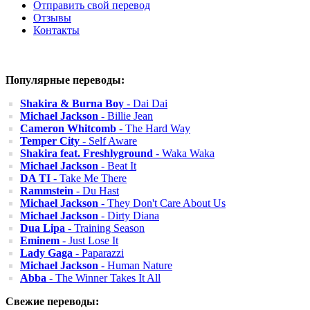
Отправить свой перевод
Отзывы
Контакты
Популярные переводы:
Shakira & Burna Boy
- Dai Dai
Michael Jackson
- Billie Jean
Cameron Whitcomb
- The Hard Way
Temper City
- Self Aware
Shakira feat. Freshlyground
- Waka Waka
Michael Jackson
- Beat It
DA TI
- Take Me There
Rammstein
- Du Hast
Michael Jackson
- They Don't Care About Us
Michael Jackson
- Dirty Diana
Dua Lipa
- Training Season
Eminem
- Just Lose It
Lady Gaga
- Paparazzi
Michael Jackson
- Human Nature
Abba
- The Winner Takes It All
Свежие переводы: