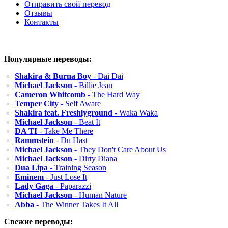
Отправить свой перевод
Отзывы
Контакты
Популярные переводы:
Shakira & Burna Boy
- Dai Dai
Michael Jackson
- Billie Jean
Cameron Whitcomb
- The Hard Way
Temper City
- Self Aware
Shakira feat. Freshlyground
- Waka Waka
Michael Jackson
- Beat It
DA TI
- Take Me There
Rammstein
- Du Hast
Michael Jackson
- They Don't Care About Us
Michael Jackson
- Dirty Diana
Dua Lipa
- Training Season
Eminem
- Just Lose It
Lady Gaga
- Paparazzi
Michael Jackson
- Human Nature
Abba
- The Winner Takes It All
Свежие переводы: