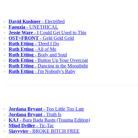
David Kushner
- Electrified
Faouzia
- UNETHICAL
Jessie Ware
- I Could Get Used to This
OST+FRONT
- Geld Geld Geld
Ruth Etting
- 'Deed I Do
Ruth Etting
- All of Me
Ruth Etting
- Body and Soul
Ruth Etting
- Button Up Your Overcoat
Ruth Etting
- Dancing in the Moonlight
Ruth Etting
- I'm Nobody's Baby
Jordana Bryant
- Too Little Too Late
Jordana Bryant
- Truth Is
KAJ
- Bara Bada Bastu (Trauma Edition)
Mind Driller
- Tic-Tac
Slayyyter
- BROKE BITCH FREE