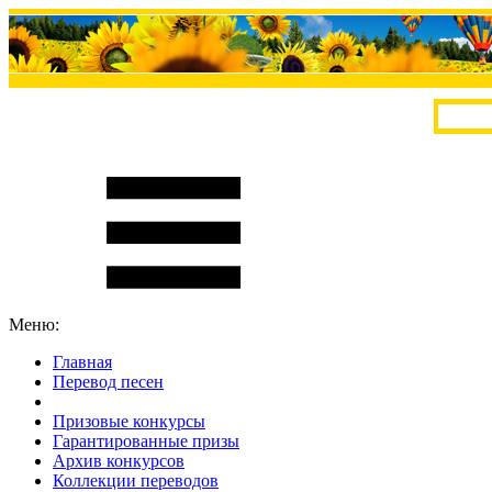
Меню:
Главная
Перевод песен
S
m
i
l
e
R
a
t
e
Призовые конкурсы
Гарантированные призы
Архив конкурсов
Коллекции переводов