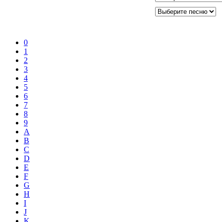
0
1
2
3
4
5
6
7
8
9
A
B
C
D
E
F
G
H
I
J
K