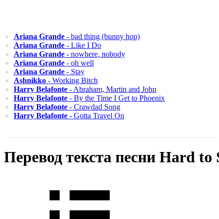
Ariana Grande
- bad thing (bunny hop)
Ariana Grande
- Like I Do
Ariana Grande
- nowhere, nobody
Ariana Grande
- oh well
Ariana Grande
- Stay
Ashnikko
- Working Bitch
Harry Belafonte
- Abraham, Martin and John
Harry Belafonte
- By the Time I Get to Phoenix
Harry Belafonte
- Crawdad Song
Harry Belafonte
- Gotta Travel On
Перевод текста песни Hard to