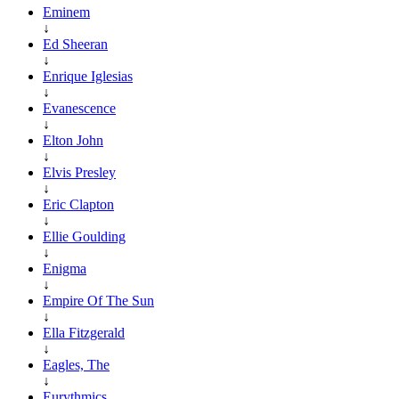
Eminem
↓
Ed Sheeran
↓
Enrique Iglesias
↓
Evanescence
↓
Elton John
↓
Elvis Presley
↓
Eric Clapton
↓
Ellie Goulding
↓
Enigma
↓
Empire Of The Sun
↓
Ella Fitzgerald
↓
Eagles, The
↓
Eurythmics