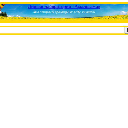
Лингво-лаборатория «Амальгама»
Мы стираем границы между языками