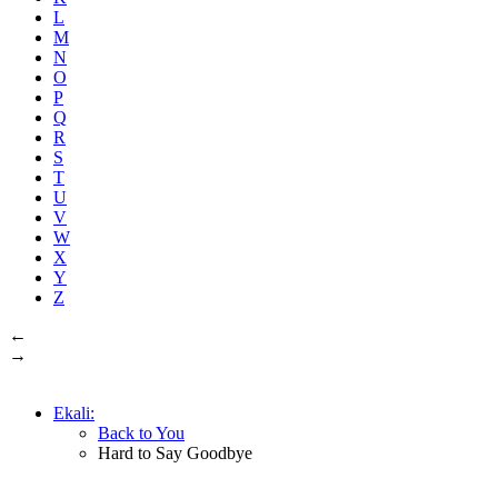
L
M
N
O
P
Q
R
S
T
U
V
W
X
Y
Z
←
→
Ekali:
Back to You
Hard to Say Goodbye