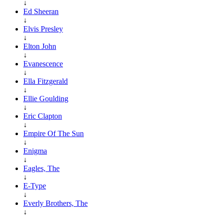
↓
Ed Sheeran
↓
Elvis Presley
↓
Elton John
↓
Evanescence
↓
Ella Fitzgerald
↓
Ellie Goulding
↓
Eric Clapton
↓
Empire Of The Sun
↓
Enigma
↓
Eagles, The
↓
E-Type
↓
Everly Brothers, The
↓