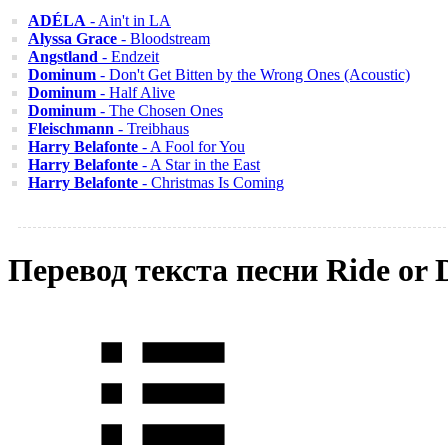
ADÉLA
- Ain't in LA
Alyssa Grace
- Bloodstream
Angstland
- Endzeit
Dominum
- Don't Get Bitten by the Wrong Ones (Acoustic)
Dominum
- Half Alive
Dominum
- The Chosen Ones
Fleischmann
- Treibhaus
Harry Belafonte
- A Fool for You
Harry Belafonte
- A Star in the East
Harry Belafonte
- Christmas Is Coming
Перевод текста песни Ride o