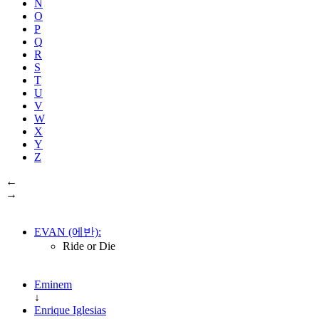
N
O
P
Q
R
S
T
U
V
W
X
Y
Z
←
→
EVAN (에반):
Ride or Die
Eminem
↓
Enrique Iglesias