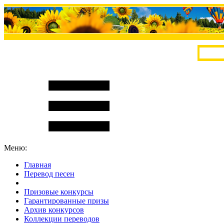
Меню:
Главная
Перевод песен
S
m
i
l
e
R
a
t
e
Призовые конкурсы
Гарантированные призы
Архив конкурсов
Коллекции переводов