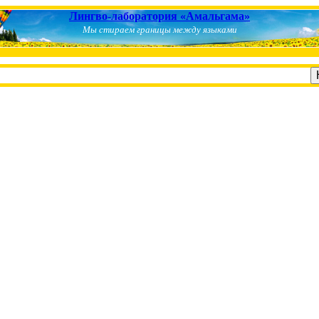
Лингво-лаборатория «Амальгама»
Мы стираем границы между языками