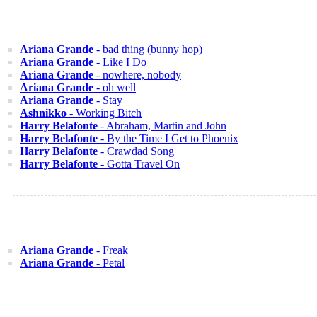
Ariana Grande
- bad thing (bunny hop)
Ariana Grande
- Like I Do
Ariana Grande
- nowhere, nobody
Ariana Grande
- oh well
Ariana Grande
- Stay
Ashnikko
- Working Bitch
Harry Belafonte
- Abraham, Martin and John
Harry Belafonte
- By the Time I Get to Phoenix
Harry Belafonte
- Crawdad Song
Harry Belafonte
- Gotta Travel On
Ariana Grande
- Freak
Ariana Grande
- Petal