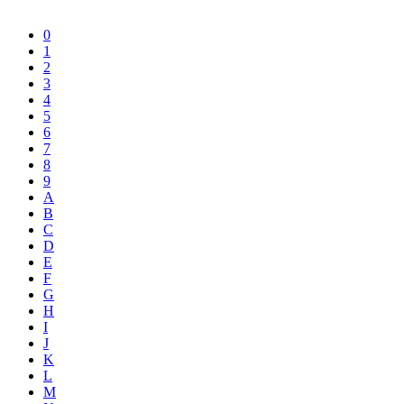
0
1
2
3
4
5
6
7
8
9
A
B
C
D
E
F
G
H
I
J
K
L
M