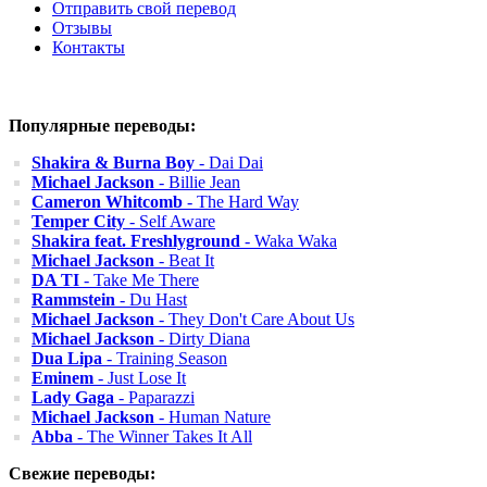
Отправить свой перевод
Отзывы
Контакты
Популярные переводы:
Shakira & Burna Boy
- Dai Dai
Michael Jackson
- Billie Jean
Cameron Whitcomb
- The Hard Way
Temper City
- Self Aware
Shakira feat. Freshlyground
- Waka Waka
Michael Jackson
- Beat It
DA TI
- Take Me There
Rammstein
- Du Hast
Michael Jackson
- They Don't Care About Us
Michael Jackson
- Dirty Diana
Dua Lipa
- Training Season
Eminem
- Just Lose It
Lady Gaga
- Paparazzi
Michael Jackson
- Human Nature
Abba
- The Winner Takes It All
Свежие переводы: