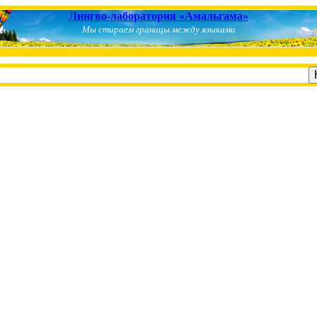
Лингво-лаборатория «Амальгама»
Мы стираем границы между языками