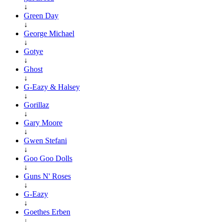
↓
Green Day
↓
George Michael
↓
Gotye
↓
Ghost
↓
G-Eazy & Halsey
↓
Gorillaz
↓
Gary Moore
↓
Gwen Stefani
↓
Goo Goo Dolls
↓
Guns N' Roses
↓
G-Eazy
↓
Goethes Erben
↓