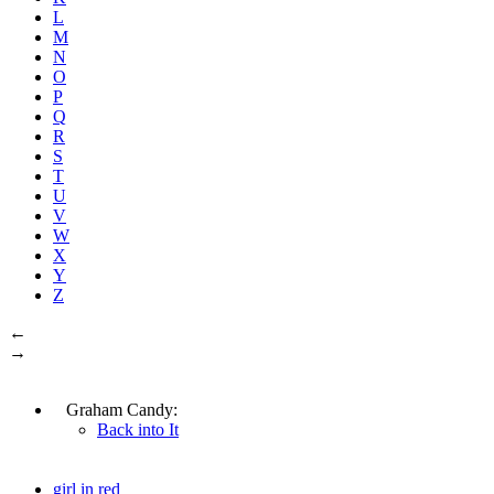
L
M
N
O
P
Q
R
S
T
U
V
W
X
Y
Z
←
→
Graham Candy:
Back into It
girl in red