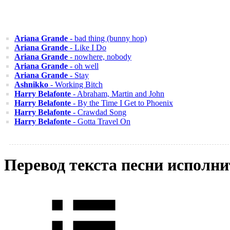
Ariana Grande
- bad thing (bunny hop)
Ariana Grande
- Like I Do
Ariana Grande
- nowhere, nobody
Ariana Grande
- oh well
Ariana Grande
- Stay
Ashnikko
- Working Bitch
Harry Belafonte
- Abraham, Martin and John
Harry Belafonte
- By the Time I Get to Phoenix
Harry Belafonte
- Crawdad Song
Harry Belafonte
- Gotta Travel On
Перевод текста песни исполн