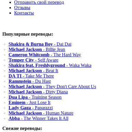
Отправить свой перевод
Отзывы
Контакты
Популярные переводы:
Shakira & Burna Boy
- Dai Dai
Michael Jackson
- Billie Jean
Cameron Whitcomb
- The Hard Way
Temper City
- Self Aware
Shakira feat. Freshlyground
- Waka Waka
Michael Jackson
- Beat It
DA TI
- Take Me There
Rammstein
- Du Hast
Michael Jackson
- They Don't Care About Us
Michael Jackson
- Dirty Diana
Dua Lipa
- Training Season
Eminem
- Just Lose It
Lady Gaga
- Paparazzi
Michael Jackson
- Human Nature
Abba
- The Winner Takes It All
Свежие переводы: