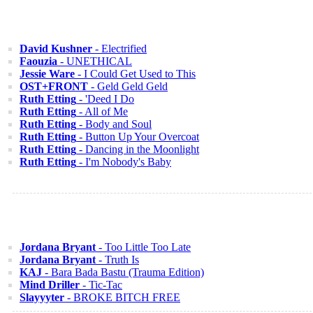
David Kushner
- Electrified
Faouzia
- UNETHICAL
Jessie Ware
- I Could Get Used to This
OST+FRONT
- Geld Geld Geld
Ruth Etting
- 'Deed I Do
Ruth Etting
- All of Me
Ruth Etting
- Body and Soul
Ruth Etting
- Button Up Your Overcoat
Ruth Etting
- Dancing in the Moonlight
Ruth Etting
- I'm Nobody's Baby
Jordana Bryant
- Too Little Too Late
Jordana Bryant
- Truth Is
KAJ
- Bara Bada Bastu (Trauma Edition)
Mind Driller
- Tic-Tac
Slayyyter
- BROKE BITCH FREE