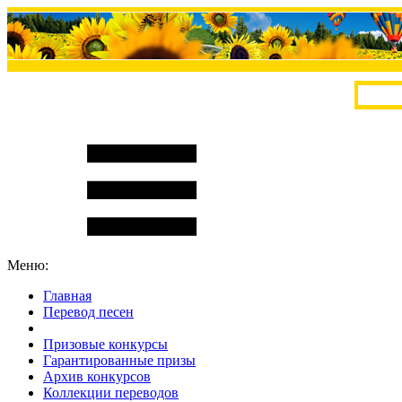
Меню:
Главная
Перевод песен
S
m
i
l
e
R
a
t
e
Призовые конкурсы
Гарантированные призы
Архив конкурсов
Коллекции переводов