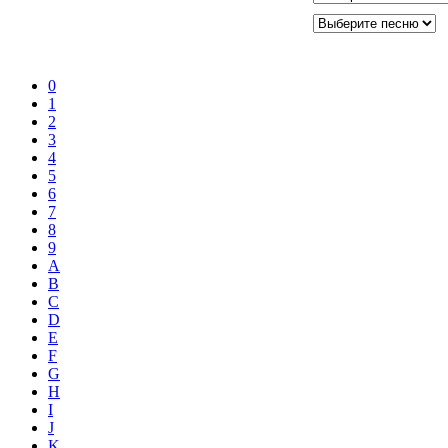
0
1
2
3
4
5
6
7
8
9
A
B
C
D
E
F
G
H
I
J
K