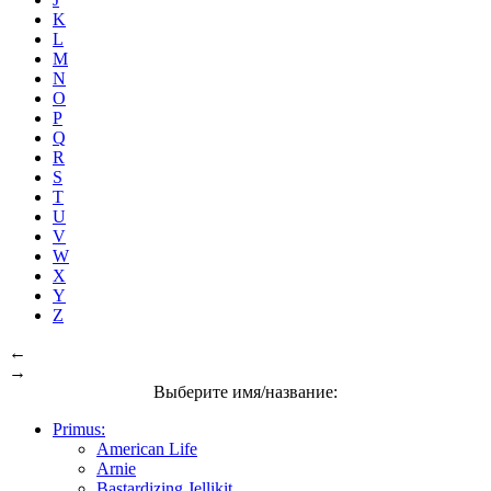
K
L
M
N
O
P
Q
R
S
T
U
V
W
X
Y
Z
←
→
Выберите имя/название:
Primus:
American Life
Arnie
Bastardizing Jellikit