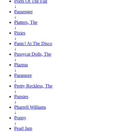
Poets Of The Fall
↓
Passenger
↓
Platters, The
↓
Pixies
↓
Panic! At The Disco
↓
Pussycat Dolls, The
↓
Plazma
↓
Paramore
↓
Pretty Reckless, The
↓
Pupsies
↓
Pharrell Williams
↓
Poppy
↓
Pearl Jam