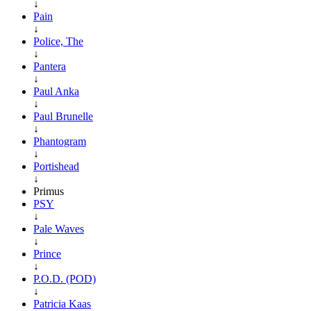
↓
Pain
↓
Police, The
↓
Pantera
↓
Paul Anka
↓
Paul Brunelle
↓
Phantogram
↓
Portishead
↓
Primus
PSY
↓
Pale Waves
↓
Prince
↓
P.O.D. (POD)
↓
Patricia Kaas