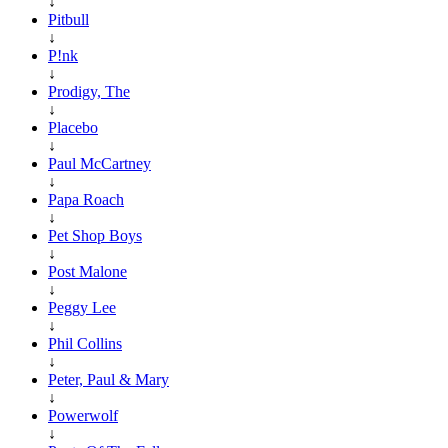
↓
Pitbull
↓
P!nk
↓
Prodigy, The
↓
Placebo
↓
Paul McCartney
↓
Papa Roach
↓
Pet Shop Boys
↓
Post Malone
↓
Peggy Lee
↓
Phil Collins
↓
Peter, Paul & Mary
↓
Powerwolf
↓