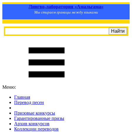
Лингво-лаборатория «Амальгама»
Мы стираем границы между языками
Меню:
Главная
Перевод песен
S
m
i
l
e
R
a
t
e
Призовые конкурсы
Гарантированные призы
Архив конкурсов
Коллекции переводов