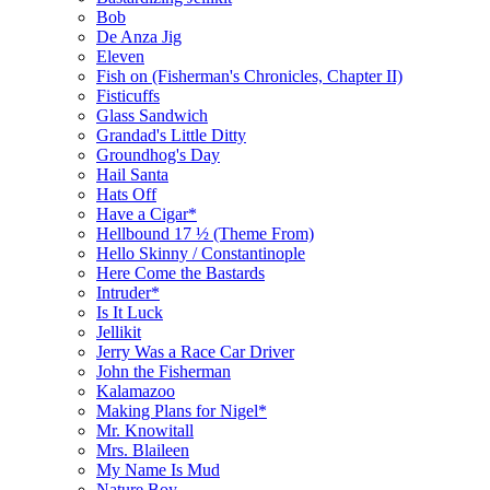
Bob
De Anza Jig
Eleven
Fish on (Fisherman's Chronicles, Chapter II)
Fisticuffs
Glass Sandwich
Grandad's Little Ditty
Groundhog's Day
Hail Santa
Hats Off
Have a Cigar*
Hellbound 17 ½ (Theme From)
Hello Skinny / Constantinople
Here Come the Bastards
Intruder*
Is It Luck
Jellikit
Jerry Was a Race Car Driver
John the Fisherman
Kalamazoo
Making Plans for Nigel*
Mr. Knowitall
Mrs. Blaileen
My Name Is Mud
Nature Boy