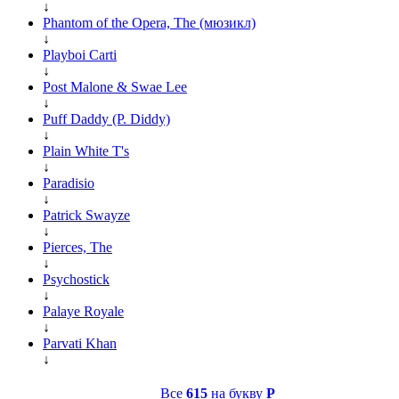
↓
Phantom of the Opera, The (мюзикл)
↓
Playboi Carti
↓
Post Malone & Swae Lee
↓
Puff Daddy (P. Diddy)
↓
Plain White T's
↓
Paradisio
↓
Patrick Swayze
↓
Pierces, The
↓
Psychostick
↓
Palaye Royale
↓
Parvati Khan
↓
Все
615
на букву
P