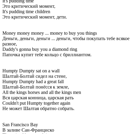
It's pudding time
Это критический момент,
It's pudding time children
Это критический момент, дети.
Money money money ... money to buy you things
Деньги, деньги, деньги ... деньги, чтобы покупать тебе всякое
разное,
Daddy's gonna buy you a diamond ring
Папочка купит тебе кольцо с бриллиантом.
Humpty Dumpty sat on a wall
Шалтай-Болтай сидел на стене,
Humpty Dumpty had a great fall
Шалтай-Болтай понёсся к земле,
All the kings horses and all the kings men
Вся царская конница, царская рать
Couldn't put Humpty together again
Не может Шалтая обратно собрать.
San Francisco Bay
В заливе Сан-Франциско