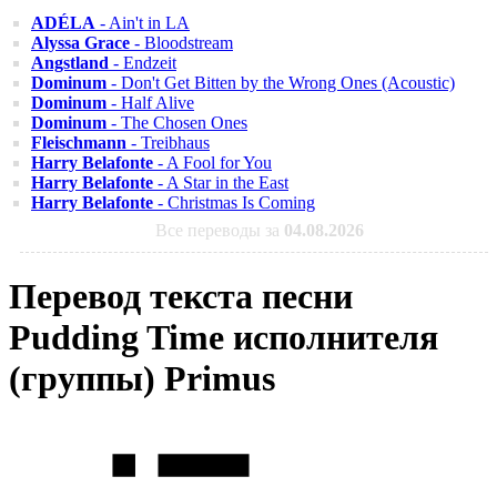
ADÉLA
- Ain't in LA
Alyssa Grace
- Bloodstream
Angstland
- Endzeit
Dominum
- Don't Get Bitten by the Wrong Ones (Acoustic)
Dominum
- Half Alive
Dominum
- The Chosen Ones
Fleischmann
- Treibhaus
Harry Belafonte
- A Fool for You
Harry Belafonte
- A Star in the East
Harry Belafonte
- Christmas Is Coming
Все переводы за
04.08.2026
Перевод текста песни
Pudding Time исполнителя
(группы) Primus