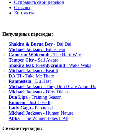
Отправить свой перевод
Отзывы
Контакты
Популярные переводы:
Shakira & Burna Boy
- Dai Dai
Michael Jackson
- Billie Jean
Cameron Whitcomb
- The Hard Way
Temper City
- Self Aware
Shakira feat. Freshlyground
- Waka Waka
Michael Jackson
- Beat It
DA TI
- Take Me There
Rammstein
- Du Hast
Michael Jackson
- They Don't Care About Us
Michael Jackson
- Dirty Diana
Dua Lipa
- Training Season
Eminem
- Just Lose It
Lady Gaga
- Paparazzi
Michael Jackson
- Human Nature
Abba
- The Winner Takes It All
Свежие переводы: