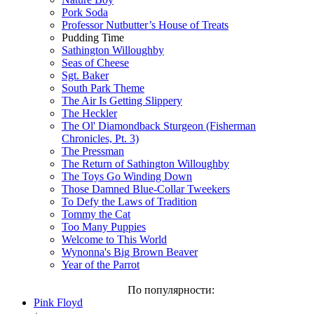
Pork Soda
Professor Nutbutter’s House of Treats
Pudding Time
Sathington Willoughby
Seas of Cheese
Sgt. Baker
South Park Theme
The Air Is Getting Slippery
The Heckler
The Ol' Diamondback Sturgeon (Fisherman
Chronicles, Pt. 3)
The Pressman
The Return of Sathington Willoughby
The Toys Go Winding Down
Those Damned Blue-Collar Tweekers
To Defy the Laws of Tradition
Tommy the Cat
Too Many Puppies
Welcome to This World
Wynonna's Big Brown Beaver
Year of the Parrot
По популярности:
Pink Floyd