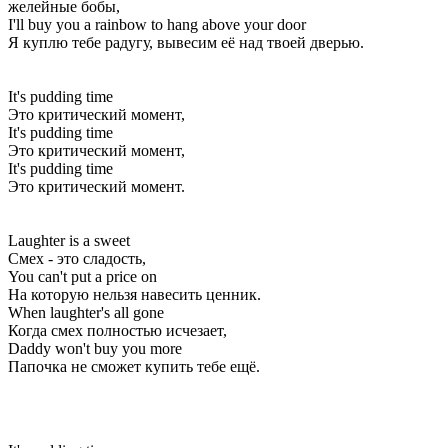
желейные бобы,
I'll buy you a rainbow to hang above your door
Я куплю тебе радугу, вывесим её над твоей дверью.
It's pudding time
Это критический момент,
It's pudding time
Это критический момент,
It's pudding time
Это критический момент.
Laughter is a sweet
Смех - это сладость,
You can't put a price on
На которую нельзя навесить ценник.
When laughter's all gone
Когда смех полностью исчезает,
Daddy won't buy you more
Папочка не сможет купить тебе ещё.