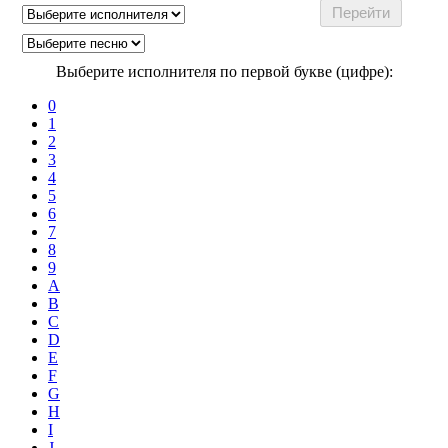
Выберите исполнителя по первой букве (цифре):
0
1
2
3
4
5
6
7
8
9
A
B
C
D
E
F
G
H
I
J