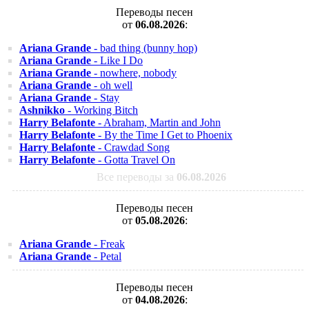
Переводы песен
от
06.08.2026
:
Ariana Grande
- bad thing (bunny hop)
Ariana Grande
- Like I Do
Ariana Grande
- nowhere, nobody
Ariana Grande
- oh well
Ariana Grande
- Stay
Ashnikko
- Working Bitch
Harry Belafonte
- Abraham, Martin and John
Harry Belafonte
- By the Time I Get to Phoenix
Harry Belafonte
- Crawdad Song
Harry Belafonte
- Gotta Travel On
Все переводы за
06.08.2026
Переводы песен
от
05.08.2026
:
Ariana Grande
- Freak
Ariana Grande
- Petal
Переводы песен
от
04.08.2026
: