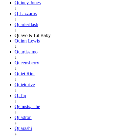
Quincy Jones
↓
Q Lazzarus
↓
Quarterflash
↓
Quavo & Lil Baby
Quinn Lewis
↓
Quartissimo
↓
Queensberry
↓
Quiet Riot
↓
Quietdrive
↓
Q-Tip
↓
Qemists, The
↓
Quadron
↓
Quarashi
↓