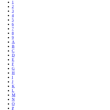
1
2
3
4
5
6
7
8
9
A
B
C
D
E
F
G
H
I
J
K
L
M
N
O
P