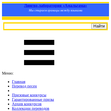
Лингво-лаборатория «Амальгама»
Мы стираем границы между языками
Меню:
Главная
Перевод песен
S
m
i
l
e
R
a
t
e
Призовые конкурсы
Гарантированные призы
Архив конкурсов
Коллекции переводов