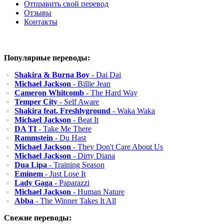
Отправить свой перевод
Отзывы
Контакты
Популярные переводы:
Shakira & Burna Boy
- Dai Dai
Michael Jackson
- Billie Jean
Cameron Whitcomb
- The Hard Way
Temper City
- Self Aware
Shakira feat. Freshlyground
- Waka Waka
Michael Jackson
- Beat It
DA TI
- Take Me There
Rammstein
- Du Hast
Michael Jackson
- They Don't Care About Us
Michael Jackson
- Dirty Diana
Dua Lipa
- Training Season
Eminem
- Just Lose It
Lady Gaga
- Paparazzi
Michael Jackson
- Human Nature
Abba
- The Winner Takes It All
Свежие переводы: