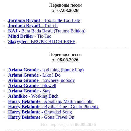
Переводы песен
от
07.08.2026
:
Jordana Bryant
- Too Little Too Late
Jordana Bryant
- Truth Is
KAJ
- Bara Bada Bastu (Trauma Edition)
Mind Driller
- Tic-Tac
Slayyyter
- BROKE BITCH FREE
Переводы песен
от
06.08.2026
:
Ariana Grande
- bad thing (bunny hop)
Ariana Grande
- Like I Do
Ariana Grande
- nowhere, nobody
Ariana Grande
- oh well
Ariana Grande
- Stay
Ashnikko
- Working Bitch
Harry Belafonte
- Abraham, Martin and John
Harry Belafonte
- By the Time I Get to Phoenix
Harry Belafonte
- Crawdad Song
Harry Belafonte
- Gotta Travel On
Все переводы за
06.08.2026