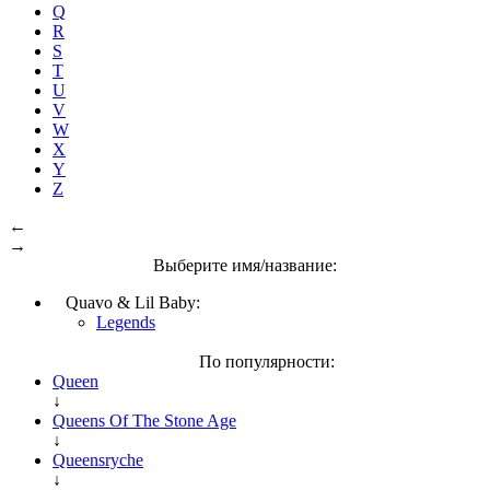
Q
R
S
T
U
V
W
X
Y
Z
←
→
Выберите имя/название:
Quavo & Lil Baby:
Legends
По популярности:
Queen
↓
Queens Of The Stone Age
↓
Queensryche
↓