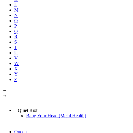
L
M
N
O
P
Q
R
S
T
U
V
W
X
Y
Z
←
→
Quiet Riot:
Bang Your Head (Metal Health)
Queen