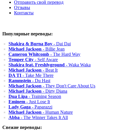
Отправить свой перевод
Отзывы
Контакты
Популярные переводы:
Shakira & Burna Boy
- Dai Dai
Michael Jackson
- Billie Jean
Cameron Whitcomb
- The Hard Way
Temper City
- Self Aware
Shakira feat. Freshlyground
- Waka Waka
Michael Jackson
- Beat It
DA TI
- Take Me There
Rammstein
- Du Hast
Michael Jackson
- They Don't Care About Us
Michael Jackson
- Dirty Diana
Dua Lipa
- Training Season
Eminem
- Just Lose It
Lady Gaga
- Paparazzi
Michael Jackson
- Human Nature
Abba
- The Winner Takes It All
Свежие переводы: