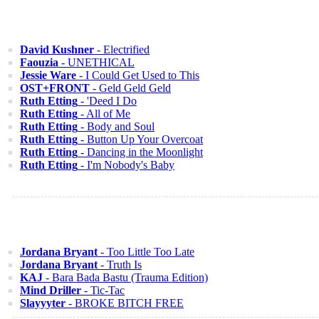
David Kushner
- Electrified
Faouzia
- UNETHICAL
Jessie Ware
- I Could Get Used to This
OST+FRONT
- Geld Geld Geld
Ruth Etting
- 'Deed I Do
Ruth Etting
- All of Me
Ruth Etting
- Body and Soul
Ruth Etting
- Button Up Your Overcoat
Ruth Etting
- Dancing in the Moonlight
Ruth Etting
- I'm Nobody's Baby
Jordana Bryant
- Too Little Too Late
Jordana Bryant
- Truth Is
KAJ
- Bara Bada Bastu (Trauma Edition)
Mind Driller
- Tic-Tac
Slayyyter
- BROKE BITCH FREE