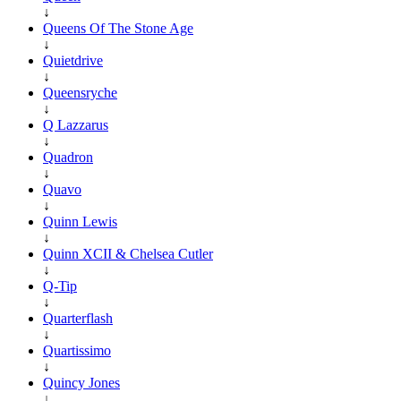
↓
Queens Of The Stone Age
↓
Quietdrive
↓
Queensryche
↓
Q Lazzarus
↓
Quadron
↓
Quavo
↓
Quinn Lewis
↓
Quinn XCII & Chelsea Cutler
↓
Q-Tip
↓
Quarterflash
↓
Quartissimo
↓
Quincy Jones
↓