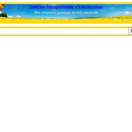
Лингво-лаборатория «Амальгама»
Мы стираем границы между языками