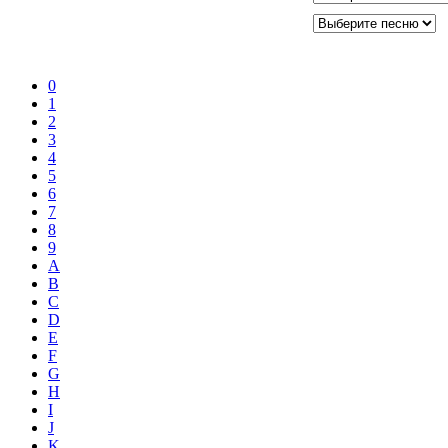
0
1
2
3
4
5
6
7
8
9
A
B
C
D
E
F
G
H
I
J
K