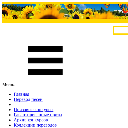
Меню:
Главная
Перевод песен
S
m
i
l
e
R
a
t
e
Призовые конкурсы
Гарантированные призы
Архив конкурсов
Коллекции переводов