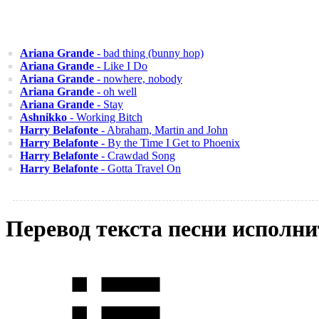
Ariana Grande
- bad thing (bunny hop)
Ariana Grande
- Like I Do
Ariana Grande
- nowhere, nobody
Ariana Grande
- oh well
Ariana Grande
- Stay
Ashnikko
- Working Bitch
Harry Belafonte
- Abraham, Martin and John
Harry Belafonte
- By the Time I Get to Phoenix
Harry Belafonte
- Crawdad Song
Harry Belafonte
- Gotta Travel On
Перевод текста песни исполни