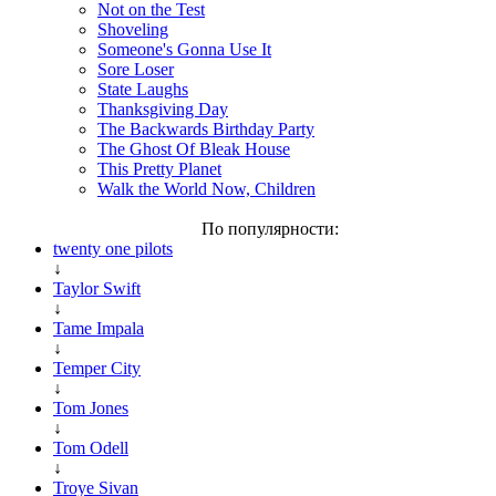
Not on the Test
Shoveling
Someone's Gonna Use It
Sore Loser
State Laughs
Thanksgiving Day
The Backwards Birthday Party
The Ghost Of Bleak House
This Pretty Planet
Walk the World Now, Children
По популярности:
twenty one pilots
↓
Taylor Swift
↓
Tame Impala
↓
Temper City
↓
Tom Jones
↓
Tom Odell
↓
Troye Sivan