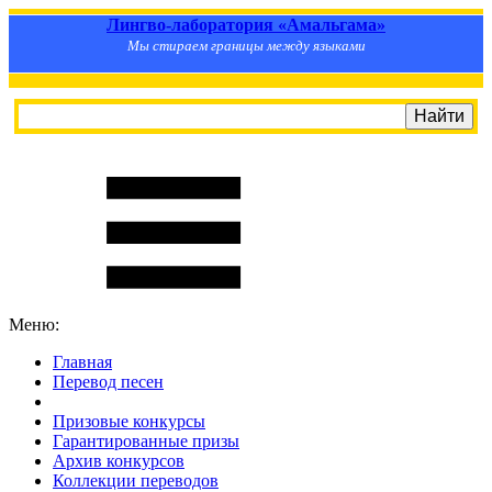
Лингво-лаборатория «Амальгама»
Мы стираем границы между языками
Меню:
Главная
Перевод песен
S
m
i
l
e
R
a
t
e
Призовые конкурсы
Гарантированные призы
Архив конкурсов
Коллекции переводов