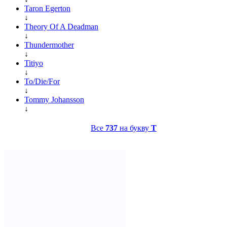
Taron Egerton
↓
Theory Of A Deadman
↓
Thundermother
↓
Titiyo
↓
To/Die/For
↓
Tommy Johansson
↓
Все
737
на букву
T