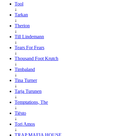
Tool
↓
Tarkan
↓
Therion
↓
Till Lindemann
↓
Tears For Fears
↓
Thousand Foot Krutch
↓
Timbaland
↓
Tina Turner
↓
Tarja Turunen
↓
Temptations, The
↓
Tiësto
↓
Tori Amos
↓
TRAP MAFIA HOUSE