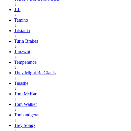
↓
T.I.
↓
Tamino
↓
Tristania
↓
Turin Brakes
↓
Tanzwut
↓
Temperance
↓
They Might Be Giants
↓
Tinashe
↓
Tom McRae
↓
Tom Walker
↓
Tonbandgerat
↓
Trey Songz
↓