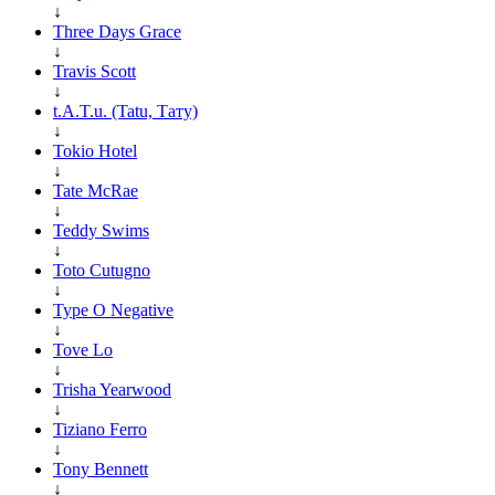
↓
Three Days Grace
↓
Travis Scott
↓
t.A.T.u. (Tatu, Тату)
↓
Tokio Hotel
↓
Tate McRae
↓
Teddy Swims
↓
Toto Cutugno
↓
Type O Negative
↓
Tove Lo
↓
Trisha Yearwood
↓
Tiziano Ferro
↓
Tony Bennett
↓