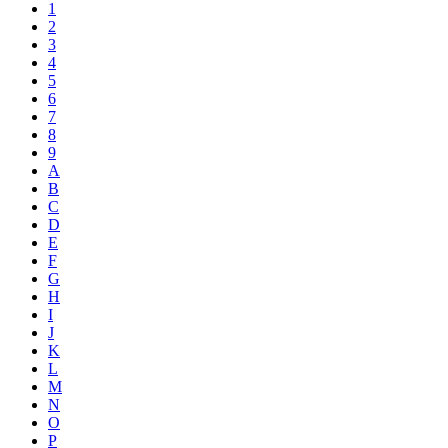
1
2
3
4
5
6
7
8
9
A
B
C
D
E
F
G
H
I
J
K
L
M
N
O
P