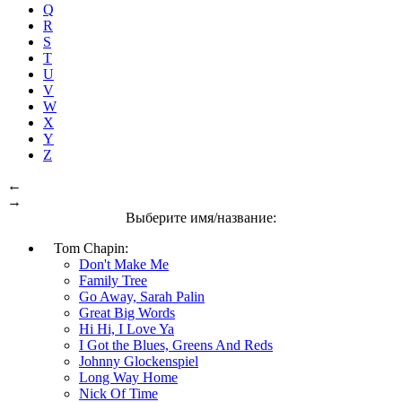
Q
R
S
T
U
V
W
X
Y
Z
←
→
Выберите имя/название:
Tom Chapin:
Don't Make Me
Family Tree
Go Away, Sarah Palin
Great Big Words
Hi Hi, I Love Ya
I Got the Blues, Greens And Reds
Johnny Glockenspiel
Long Way Home
Nick Of Time