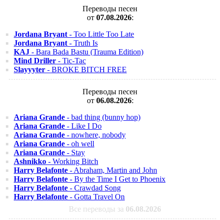
Переводы песен
от
07.08.2026
:
Jordana Bryant
- Too Little Too Late
Jordana Bryant
- Truth Is
KAJ
- Bara Bada Bastu (Trauma Edition)
Mind Driller
- Tic-Tac
Slayyyter
- BROKE BITCH FREE
Переводы песен
от
06.08.2026
:
Ariana Grande
- bad thing (bunny hop)
Ariana Grande
- Like I Do
Ariana Grande
- nowhere, nobody
Ariana Grande
- oh well
Ariana Grande
- Stay
Ashnikko
- Working Bitch
Harry Belafonte
- Abraham, Martin and John
Harry Belafonte
- By the Time I Get to Phoenix
Harry Belafonte
- Crawdad Song
Harry Belafonte
- Gotta Travel On
Все переводы за
06.08.2026