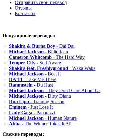
Отправить свой перевод
Отзывы
Контакты
Популярные переводы:
Shakira & Burna Boy
- Dai Dai
Michael Jackson
- Billie Jean
Cameron Whitcomb
- The Hard Way
Temper City
- Self Aware
Shakira feat. Freshlyground
- Waka Waka
Michael Jackson
- Beat It
DA TI
- Take Me There
Rammstein
- Du Hast
Michael Jackson
- They Don't Care About Us
Michael Jackson
- Dirty Diana
Dua Lipa
- Training Season
Eminem
- Just Lose It
Lady Gaga
- Paparazzi
Michael Jackson
- Human Nature
Abba
- The Winner Takes It All
Свежие переводы: