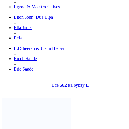
↓
Egzod & Maestro Chives
↓
Elton John, Dua Lipa
↓
Etta Jones
↓
Eels
↓
Ed Sheeran & Justin Bieber
↓
Emeli Sande
↓
Eric Saade
↓
Все
582
на букву
E