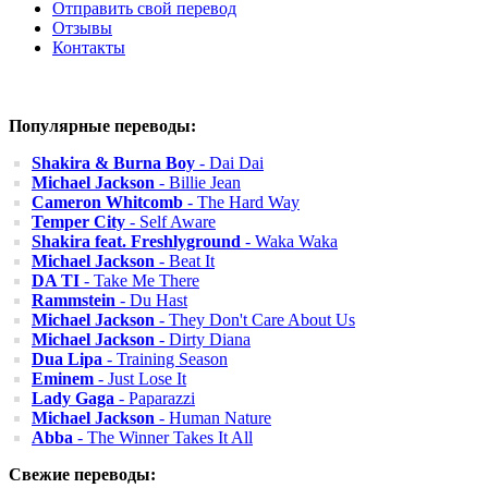
Отправить свой перевод
Отзывы
Контакты
Популярные переводы:
Shakira & Burna Boy
- Dai Dai
Michael Jackson
- Billie Jean
Cameron Whitcomb
- The Hard Way
Temper City
- Self Aware
Shakira feat. Freshlyground
- Waka Waka
Michael Jackson
- Beat It
DA TI
- Take Me There
Rammstein
- Du Hast
Michael Jackson
- They Don't Care About Us
Michael Jackson
- Dirty Diana
Dua Lipa
- Training Season
Eminem
- Just Lose It
Lady Gaga
- Paparazzi
Michael Jackson
- Human Nature
Abba
- The Winner Takes It All
Свежие переводы: