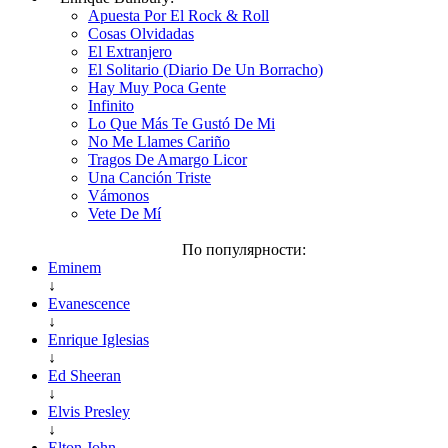
Apuesta Por El Rock & Roll
Cosas Olvidadas
El Extranjero
El Solitario (Diario De Un Borracho)
Hay Muy Poca Gente
Infinito
Lo Que Más Te Gustó De Mi
No Me Llames Cariño
Tragos De Amargo Licor
Una Canción Triste
Vámonos
Vete De Mí
По популярности:
Eminem
↓
Evanescence
↓
Enrique Iglesias
↓
Ed Sheeran
↓
Elvis Presley
↓
Elton John