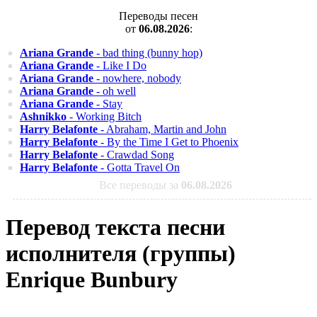
Переводы песен
от
06.08.2026
:
Ariana Grande
- bad thing (bunny hop)
Ariana Grande
- Like I Do
Ariana Grande
- nowhere, nobody
Ariana Grande
- oh well
Ariana Grande
- Stay
Ashnikko
- Working Bitch
Harry Belafonte
- Abraham, Martin and John
Harry Belafonte
- By the Time I Get to Phoenix
Harry Belafonte
- Crawdad Song
Harry Belafonte
- Gotta Travel On
Все переводы за
06.08.2026
Перевод текста песни
исполнителя (группы)
Enrique Bunbury