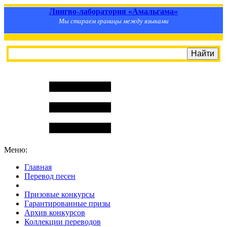
Лингво-лаборатория «Амальгама»
Мы стираем границы между языками
Меню:
Главная
Перевод песен
S
m
i
l
e
R
a
t
e
Призовые конкурсы
Гарантированные призы
Архив конкурсов
Коллекции переводов