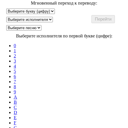
Мгновенный переход к переводу:
Выберите исполнителя по первой букве (цифре):
0
1
2
3
4
5
6
7
8
9
A
B
C
D
E
F
G