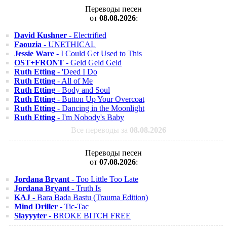
Переводы песен
от
08.08.2026
:
David Kushner
- Electrified
Faouzia
- UNETHICAL
Jessie Ware
- I Could Get Used to This
OST+FRONT
- Geld Geld Geld
Ruth Etting
- 'Deed I Do
Ruth Etting
- All of Me
Ruth Etting
- Body and Soul
Ruth Etting
- Button Up Your Overcoat
Ruth Etting
- Dancing in the Moonlight
Ruth Etting
- I'm Nobody's Baby
Все переводы за
08.08.2026
Переводы песен
от
07.08.2026
:
Jordana Bryant
- Too Little Too Late
Jordana Bryant
- Truth Is
KAJ
- Bara Bada Bastu (Trauma Edition)
Mind Driller
- Tic-Tac
Slayyyter
- BROKE BITCH FREE