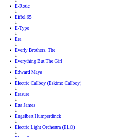
↓
E-Rotic
↓
Eiffel 65
↓
E-Type
↓
Era
↓
Everly Brothers, The
↓
Everything But The Girl
↓
Edward Maya
↓
Electric Callboy (Eskimo Callboy)
↓
Erasure
↓
Etta James
↓
Engelbert Humperdinck
↓
Electric Light Orchestra (ELO)
↓