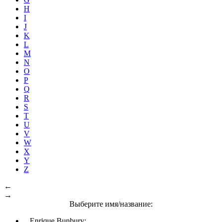
H
I
J
K
L
M
N
O
P
Q
R
S
T
U
V
W
X
Y
Z
←
→
Выберите имя/название:
Enrique Bunbury: