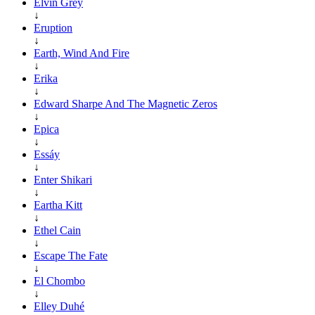
Elvin Grey
↓
Eruption
↓
Earth, Wind And Fire
↓
Erika
↓
Edward Sharpe And The Magnetic Zeros
↓
Epica
↓
Essáy
↓
Enter Shikari
↓
Eartha Kitt
↓
Ethel Cain
↓
Escape The Fate
↓
El Chombo
↓
Elley Duhé