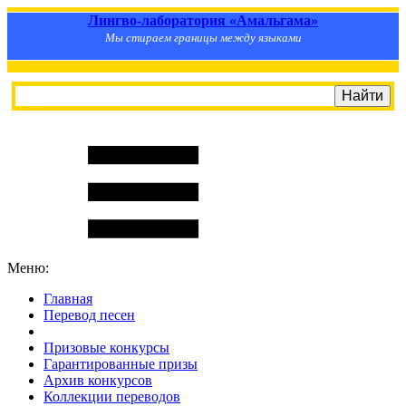
Лингво-лаборатория «Амальгама»
Мы стираем границы между языками
Меню:
Главная
Перевод песен
S
m
i
l
e
R
a
t
e
Призовые конкурсы
Гарантированные призы
Архив конкурсов
Коллекции переводов