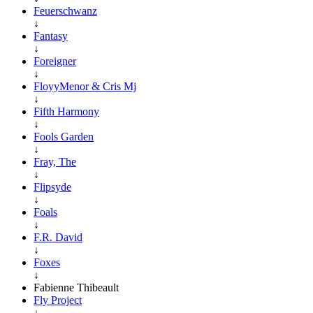
Feuerschwanz
↓
Fantasy
↓
Foreigner
↓
FloyyMenor & Cris Mj
↓
Fifth Harmony
↓
Fools Garden
↓
Fray, The
↓
Flipsyde
↓
Foals
↓
F.R. David
↓
Foxes
↓
Fabienne Thibeault
Fly Project
↓