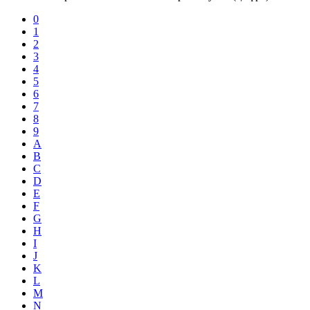
0
1
2
3
4
5
6
7
8
9
A
B
C
D
E
F
G
H
I
J
K
L
M
N