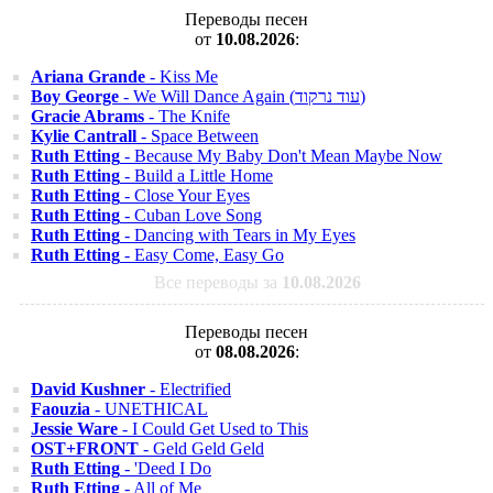
Переводы песен
от
10.08.2026
:
Ariana Grande
- Kiss Me
Boy George
- We Will Dance Again (עוד נרקוד)
Gracie Abrams
- The Knife
Kylie Cantrall
- Space Between
Ruth Etting
- Because My Baby Don't Mean Maybe Now
Ruth Etting
- Build a Little Home
Ruth Etting
- Close Your Eyes
Ruth Etting
- Cuban Love Song
Ruth Etting
- Dancing with Tears in My Eyes
Ruth Etting
- Easy Come, Easy Go
Все переводы за
10.08.2026
Переводы песен
от
08.08.2026
:
David Kushner
- Electrified
Faouzia
- UNETHICAL
Jessie Ware
- I Could Get Used to This
OST+FRONT
- Geld Geld Geld
Ruth Etting
- 'Deed I Do
Ruth Etting
- All of Me