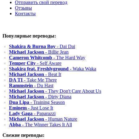
Отправить свой перевод
Отзывы
Контакты
Популярные переводы:
Shakira & Burna Boy
- Dai Dai
Michael Jackson
- Billie Jean
Cameron Whitcomb
- The Hard Way
Temper City
- Self Aware
Shakira feat. Freshlyground
- Waka Waka
Michael Jackson
- Beat It
DA TI
- Take Me There
Rammstein
- Du Hast
Michael Jackson
- They Don't Care About Us
Michael Jackson
- Dirty Diana
Dua Lipa
- Training Season
Eminem
- Just Lose It
Lady Gaga
- Paparazzi
Michael Jackson
- Human Nature
Abba
- The Winner Takes It All
Свежие переводы: