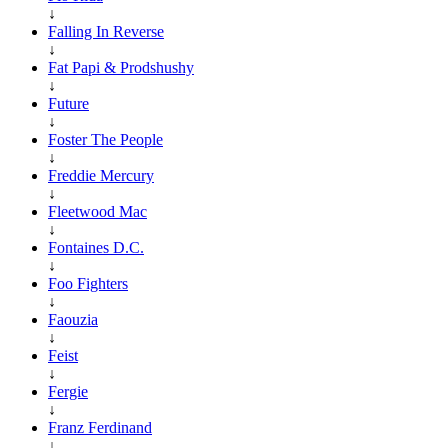
↓
Falling In Reverse
↓
Fat Papi & Prodshushy
↓
Future
↓
Foster The People
↓
Freddie Mercury
↓
Fleetwood Mac
↓
Fontaines D.C.
↓
Foo Fighters
↓
Faouzia
↓
Feist
↓
Fergie
↓
Franz Ferdinand
↓