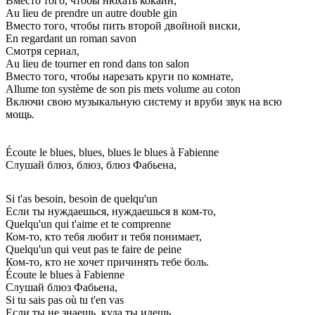
Вместо того, чтобы нюхать кокаин,
Au lieu de prendre un autre double gin
Вместо того, чтобы пить второй двойной виски,
En regardant un roman savon
Смотря сериал,
Au lieu de tourner en rond dans ton salon
Вместо того, чтобы нарезать круги по комнате,
Allume ton système de son pis mets volume au coton
Включи свою музыкальную систему и вруби звук на всю
мощь.
Écoute le blues, blues, blues le blues à Fabienne
Слушай блюз, блюз, блюз Фабьена,
Si t'as besoin, besoin de quelqu'un
Если ты нуждаешься, нуждаешься в ком-то,
Quelqu'un qui t'aime et te comprenne
Ком-то, кто тебя любит и тебя понимает,
Quelqu'un qui veut pas te faire de peine
Ком-то, кто не хочет причинять тебе боль.
Écoute le blues à Fabienne
Слушай блюз Фабьена,
Si tu sais pas où tu t'en vas
Если ты не знаешь, куда ты идешь.