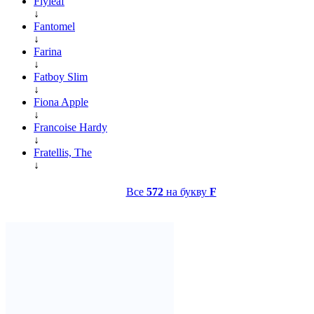
Flyleaf
↓
Fantomel
↓
Farina
↓
Fatboy Slim
↓
Fiona Apple
↓
Francoise Hardy
↓
Fratellis, The
↓
Все
572
на букву
F