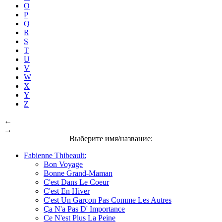
O
P
Q
R
S
T
U
V
W
X
Y
Z
←
→
Выберите имя/название:
Fabienne Thibeault:
Bon Voyage
Bonne Grand-Maman
C'est Dans Le Coeur
C'est En Hiver
C'est Un Garçon Pas Comme Les Autres
Ça N'a Pas D' Importance
Ce N'est Plus La Peine