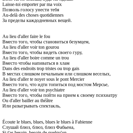
Laisse-toi emporter par ma voix
Позволь голосу унести тебя
Au-delà des choses quotidiennes
За пределы каждодневных вещей.
Au lieu d'aller faire le fou
Вместо того, чтобы становиться безумцем,
Au lieu d'aller voir ton gourou
Вместо того, чтобы видеть своего гуру,
Au lieu d'aller boire comme un trou
Вместо чтобы напиваться в хлам
Dans des endroits trop tristes ou trop gais
В местах слишком печальным или слишком веселых,
Au lieu d'aller te noyer sous le pont Mercier
Вместо того, что идти топиться под мостом Мерсье,
Au lieu d'aller voir ton psychiatre
Вместо того, чтобы пойти на прием к своему психиатру
Ou d'aller bailler au théâtre
Или разыгрывать спектакль,
Écoute le blues, blues, blues le blues à Fabienne
Слушай блюз, блюз, блюз Фабьена,
Si t'as besoin, besoin de quelqu'un