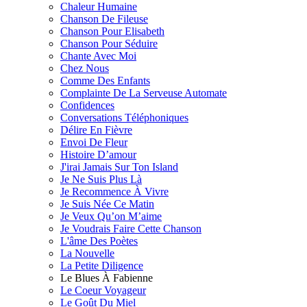
Chaleur Humaine
Chanson De Fileuse
Chanson Pour Elisabeth
Chanson Pour Séduire
Chante Avec Moi
Chez Nous
Comme Des Enfants
Complainte De La Serveuse Automate
Confidences
Conversations Téléphoniques
Délire En Fièvre
Envoi De Fleur
Histoire D’amour
J'irai Jamais Sur Ton Island
Je Ne Suis Plus Là
Je Recommence À Vivre
Je Suis Née Ce Matin
Je Veux Qu’on M’aime
Je Voudrais Faire Cette Chanson
L'âme Des Poètes
La Nouvelle
La Petite Diligence
Le Blues À Fabienne
Le Coeur Voyageur
Le Goût Du Miel