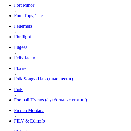
Fort Minor
↓
Four Tops, The
↓
Feuerherz
↓
Fireflight
↓
Fugees
↓
Felix Jaehn
↓
Florrie
↓
Folk Songs (Народные песни)
↓
Fink
↓
Football Hymns (футбольные гимны)
↓
French Montana
↓
FILV & Edmofo
↓