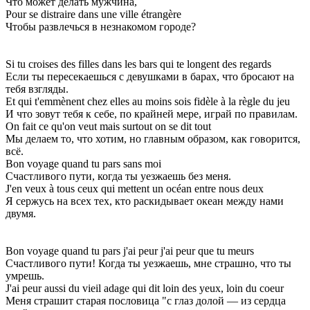
Что может делать мужчина,
Pour se distraire dans une ville étrangère
Чтобы развлечься в незнакомом городе?
Si tu croises des filles dans les bars qui te longent des regards
Если ты пересекаешься с девушками в барах, что бросают на
тебя взгляды.
Et qui t'emmènent chez elles au moins sois fidèle à la règle du jeu
И что зовут тебя к себе, по крайней мере, играй по правилам.
On fait ce qu'on veut mais surtout on se dit tout
Мы делаем то, что хотим, но главным образом, как говорится,
всё.
Bon voyage quand tu pars sans moi
Счастливого пути, когда ты уезжаешь без меня.
J'en veux à tous ceux qui mettent un océan entre nous deux
Я сержусь на всех тех, кто раскидывает океан между нами
двумя.
Bon voyage quand tu pars j'ai peur j'ai peur que tu meurs
Счастливого пути! Когда ты уезжаешь, мне страшно, что ты
умрешь.
J'ai peur aussi du vieil adage qui dit loin des yeux, loin du coeur
Меня страшит старая пословица "с глаз долой — из сердца