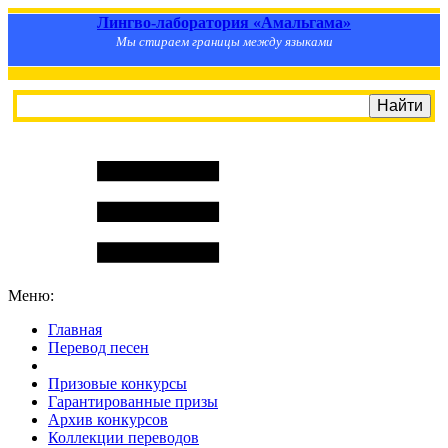
Лингво-лаборатория «Амальгама»
Мы стираем границы между языками
Меню:
Главная
Перевод песен
S
m
i
l
e
R
a
t
e
Призовые конкурсы
Гарантированные призы
Архив конкурсов
Коллекции переводов