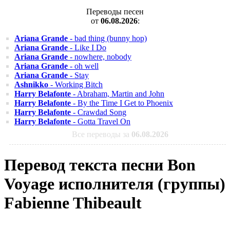
Переводы песен
от
06.08.2026
:
Ariana Grande
- bad thing (bunny hop)
Ariana Grande
- Like I Do
Ariana Grande
- nowhere, nobody
Ariana Grande
- oh well
Ariana Grande
- Stay
Ashnikko
- Working Bitch
Harry Belafonte
- Abraham, Martin and John
Harry Belafonte
- By the Time I Get to Phoenix
Harry Belafonte
- Crawdad Song
Harry Belafonte
- Gotta Travel On
Все переводы за
06.08.2026
Перевод текста песни Bon
Voyage исполнителя (группы)
Fabienne Thibeault