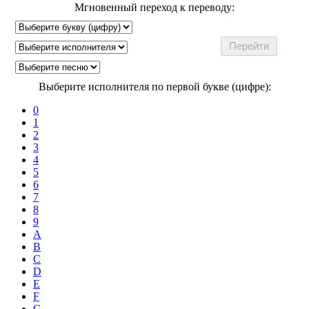
Мгновенный переход к переводу:
Выберите исполнителя по первой букве (цифре):
0
1
2
3
4
5
6
7
8
9
A
B
C
D
E
F
G