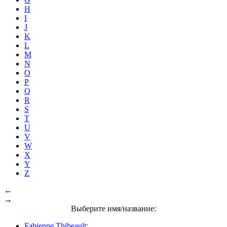
H
I
J
K
L
M
N
O
P
Q
R
S
T
U
V
W
X
Y
Z
←
→
Выберите имя/название:
Fabienne Thibeault: