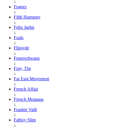
↓
Fugees
↓
Fifth Harmony
↓
Felix Jaehn
↓
Foals
↓
Flipsyde
↓
Feuerschwanz
↓
Fray, The
↓
Far East Movement
↓
French Affair
↓
French Montana
↓
Frankie Valli
↓
Fatboy Slim
↓