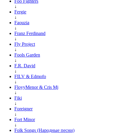
Foo Fighters
↓
Fergie
↓
Faouzia
↓
Franz Ferdinand
↓
Fly Project
↓
Fools Garden
↓
F.R. David
↓
FILV & Edmofo
↓
FloyyMenor & Cris Mj
↓
Fiki
↓
Foreigner
↓
Fort Minor
↓
Folk Songs (Народные песни)