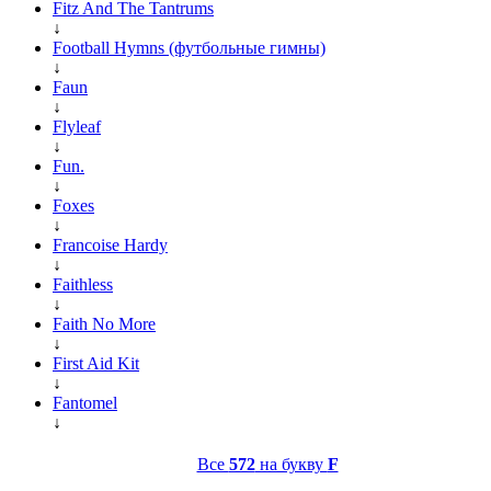
Fitz And The Tantrums
↓
Football Hymns (футбольные гимны)
↓
Faun
↓
Flyleaf
↓
Fun.
↓
Foxes
↓
Francoise Hardy
↓
Faithless
↓
Faith No More
↓
First Aid Kit
↓
Fantomel
↓
Все
572
на букву
F