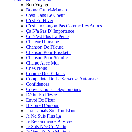
Bon Voyage
Bonne Grand-Maman
C'est Dans Le Coeur
C'est En Hiver
C'est Un Garçon Pas Comme Les Autres
Ça N'a Pas D' Importance
Ce N'est Plus La Peine
Chaleur Humaine
Chanson De Fileuse
Chanson Pour Elisabeth
Chanson Pour Séduire
Chante Avec Moi
Chez Nous
Comme Des Enfants
Complainte De La Serveuse Automate
Confidences
Conversations Téléphoniques
Délire En Fièvre
Envoi De Fleur
Histoire D’amour
J'irai Jamais Sur Ton Island
Je Ne Suis Plus Là
Je Recommence À Vivre
Je Suis Née Ce Matin
Je Veux Qu’on M’aime