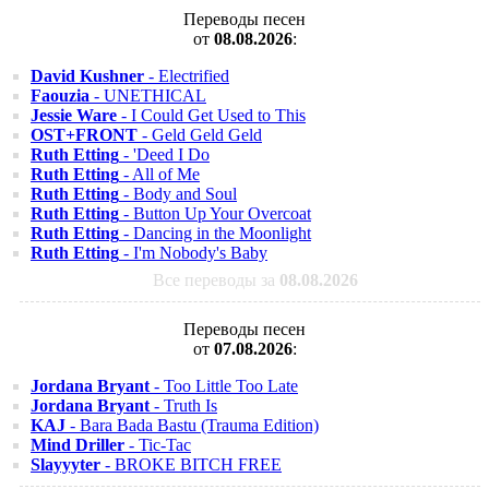
Переводы песен
от
08.08.2026
:
David Kushner
- Electrified
Faouzia
- UNETHICAL
Jessie Ware
- I Could Get Used to This
OST+FRONT
- Geld Geld Geld
Ruth Etting
- 'Deed I Do
Ruth Etting
- All of Me
Ruth Etting
- Body and Soul
Ruth Etting
- Button Up Your Overcoat
Ruth Etting
- Dancing in the Moonlight
Ruth Etting
- I'm Nobody's Baby
Все переводы за
08.08.2026
Переводы песен
от
07.08.2026
:
Jordana Bryant
- Too Little Too Late
Jordana Bryant
- Truth Is
KAJ
- Bara Bada Bastu (Trauma Edition)
Mind Driller
- Tic-Tac
Slayyyter
- BROKE BITCH FREE