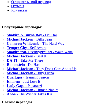
Отправить свой перевод
Отзывы
Контакты
Популярные переводы:
Shakira & Burna Boy
- Dai Dai
Michael Jackson
- Billie Jean
Cameron Whitcomb
- The Hard Way
Temper City
- Self Aware
Shakira feat. Freshlyground
- Waka Waka
Michael Jackson
- Beat It
DA TI
- Take Me There
Rammstein
- Du Hast
Michael Jackson
- They Don't Care About Us
Michael Jackson
- Dirty Diana
Dua Lipa
- Training Season
Eminem
- Just Lose It
Lady Gaga
- Paparazzi
Michael Jackson
- Human Nature
Abba
- The Winner Takes It All
Свежие переводы: