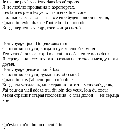
Je n'aime pas les adieux dans les aéroports
Я не люблю прощания в аэропортах.
Les larmes plein les yeux m'aimeras-tu encore
Полные слез глаза — ты все еще будешь любить меня,
Quand tu reviendras de l'autre bout du monde
Когда вернешься с другого конца света?
Bon voyage quand tu pars sans moi
Счастливого пути, когда ты уезжаешь без меня.
J'en veux à tous ceux qui mettent un océan entre nous deux
Я сержусь на всех тех, кто раскидывает океан между нами
двумя.
Bon voyage pense a moi là-bas
Счастливого пути, думай там обо мне!
Quand tu pars j'ai peur que tu m'oublies
Когда ты уезжаешь, мне страшно, что ты меня забудешь,
J'ai peur du vieil adage qui dit loin des yeux, loin du coeur
Меня страшит старая пословица "с глаз долой — из сердца
вон".
Qu'est-ce qu'un homme peut faire