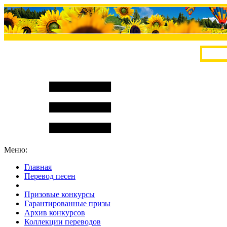
Меню:
Главная
Перевод песен
S
m
i
l
e
R
a
t
e
Призовые конкурсы
Гарантированные призы
Архив конкурсов
Коллекции переводов