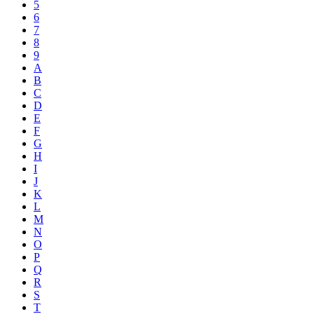
5
6
7
8
9
A
B
C
D
E
F
G
H
I
J
K
L
M
N
O
P
Q
R
S
T