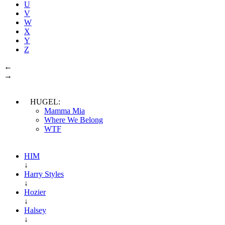
U
V
W
X
Y
Z
←
→
HUGEL:
Mamma Mia
Where We Belong
WTF
HIM
↓
Harry Styles
↓
Hozier
↓
Halsey
↓