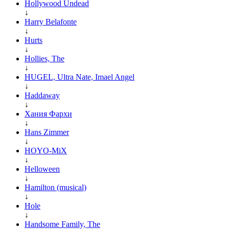
Hollywood Undead
↓
Harry Belafonte
↓
Hurts
↓
Hollies, The
↓
HUGEL, Ultra Nate, Imael Angel
↓
Haddaway
↓
Хания Фархи
↓
Hans Zimmer
↓
HOYO-MiX
↓
Helloween
↓
Hamilton (musical)
↓
Hole
↓
Handsome Family, The