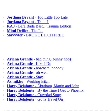
Jordana Bryant
- Too Little Too Late
Jordana Bryant
- Truth Is
KAJ
- Bara Bada Bastu (Trauma Edition)
Mind Driller
- Tic-Tac
Slayyyter
- BROKE BITCH FREE
Ariana Grande
- bad thing (bunny hop)
Ariana Grande
- Like I Do
Ariana Grande
- nowhere, nobody
Ariana Grande
- oh well
Ariana Grande
- Stay
Ashnikko
- Working Bitch
Harry Belafonte
- Abraham, Martin and John
Harry Belafonte
- By the Time I Get to Phoenix
Harry Belafonte
- Crawdad Song
Harry Belafonte
- Gotta Travel On