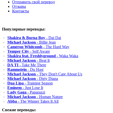
Отправить свой перевод
Отзывы
Контакты
Популярные переводы:
Shakira & Burna Boy
- Dai Dai
Michael Jackson
- Billie Jean
Cameron Whitcomb
- The Hard Way
Temper City
- Self Aware
Shakira feat. Freshlyground
- Waka Waka
Michael Jackson
- Beat It
DA TI
- Take Me There
Rammstein
- Du Hast
Michael Jackson
- They Don't Care About Us
Michael Jackson
- Dirty Diana
Dua Lipa
- Training Season
Eminem
- Just Lose It
Lady Gaga
- Paparazzi
Michael Jackson
- Human Nature
Abba
- The Winner Takes It All
Свежие переводы: