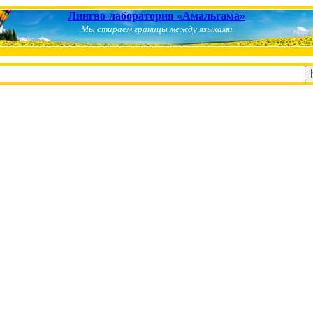
Лингво-лаборатория «Амальгама»
Мы стираем границы между языками