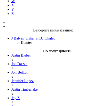
W
X
Y
Z
←
→
Выберите имя/название:
J Balvin, Usher & DJ Khaled:
Dientes
По популярности:
Justin Bieber
↓
Joe Dassin
↓
Jon Bellion
↓
Jennifer Lopez
↓
Justin Timberlake
↓
Jay Z
↓