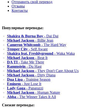
Отправить свой перевод
Отзывы
Контакты
Популярные переводы:
Shakira & Burna Boy
- Dai Dai
Michael Jackson
- Billie Jean
Cameron Whitcomb
- The Hard Way
Temper City
- Self Aware
Shakira feat. Freshlyground
- Waka Waka
Michael Jackson
- Beat It
DA TI
- Take Me There
Rammstein
- Du Hast
Michael Jackson
- They Don't Care About Us
Michael Jackson
- Dirty Diana
Dua Lipa
- Training Season
Eminem
- Just Lose It
Lady Gaga
- Paparazzi
Michael Jackson
- Human Nature
Abba
- The Winner Takes It All
Свежие переводы: