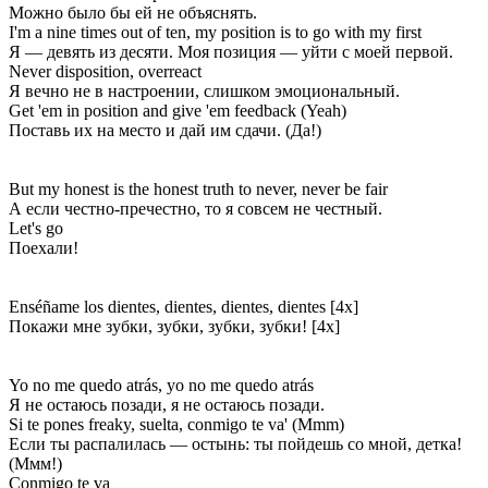
Можно было бы ей не объяснять.
I'm a nine times out of ten, my position is to go with my first
Я — девять из десяти. Моя позиция — уйти с моей первой.
Never disposition, overreact
Я вечно не в настроении, слишком эмоциональный.
Get 'em in position and give 'em feedback (Yeah)
Поставь их на место и дай им сдачи. (Да!)
But my honest is the honest truth to never, never be fair
А если честно-пречестно, то я совсем не честный.
Let's go
Поехали!
Enséñame los dientes, dientes, dientes, dientes [4x]
Покажи мне зубки, зубки, зубки, зубки! [4x]
Yo no me quedo atrás, yo no me quedo atrás
Я не остаюсь позади, я не остаюсь позади.
Si te pones freaky, suelta, conmigo te va' (Mmm)
Если ты распалилась — остынь: ты пойдешь со мной, детка!
(Ммм!)
Conmigo te va