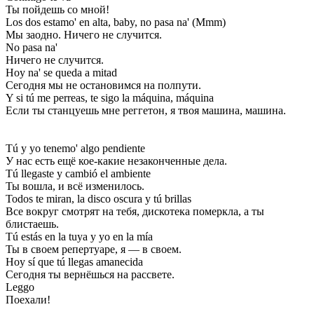
Ты пойдешь со мной!
Los dos estamo' en alta, baby, no pasa na' (Mmm)
Мы заодно. Ничего не случится.
No pasa na'
Ничего не случится.
Hoy na' se queda a mitad
Сегодня мы не остановимся на полпути.
Y si tú me perreas, te sigo la máquina, máquina
Если ты станцуешь мне реггетон, я твоя машина, машина.
Tú y yo tenemo' algo pendiente
У нас есть ещё кое-какие незаконченные дела.
Tú llegaste y cambió el ambiente
Ты вошла, и всё изменилось.
Todos te miran, la disco oscura y tú brillas
Все вокруг смотрят на тебя, дискотека померкла, а ты
блистаешь.
Tú estás en la tuya y yo en la mía
Ты в своем репертуаре, я — в своем.
Hoy sí que tú llegas amanecida
Сегодня ты вернёшься на рассвете.
Leggo
Поехали!