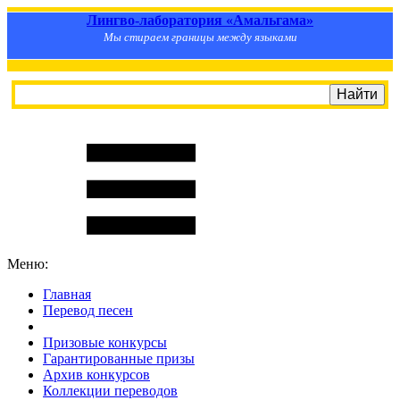
Лингво-лаборатория «Амальгама»
Мы стираем границы между языками
Меню:
Главная
Перевод песен
S
m
i
l
e
R
a
t
e
Призовые конкурсы
Гарантированные призы
Архив конкурсов
Коллекции переводов