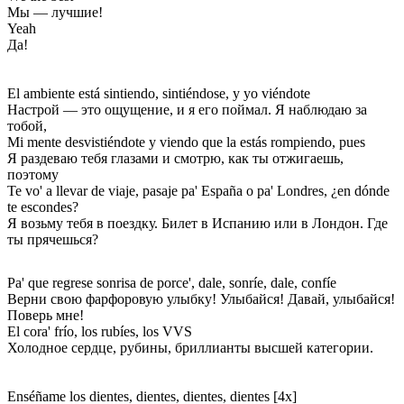
Мы — лучшие!
Yeah
Да!
El ambiente está sintiendo, sintiéndose, y yo viéndote
Настрой — это ощущение, и я его поймал. Я наблюдаю за
тобой,
Mi mente desvistiéndote y viendo que la estás rompiendo, pues
Я раздеваю тебя глазами и смотрю, как ты отжигаешь,
поэтому
Te vo' a llevar de viaje, pasaje pa' España o pa' Londres, ¿en dónde
te escondes?
Я возьму тебя в поездку. Билет в Испанию или в Лондон. Где
ты прячешься?
Pa' que regrese sonrisa de porce', dale, sonríe, dale, confíe
Верни свою фарфоровую улыбку! Улыбайся! Давай, улыбайся!
Поверь мне!
El cora' frío, los rubíes, los VVS
Холодное сердце, рубины, бриллианты высшей категории.
Enséñame los dientes, dientes, dientes, dientes [4x]