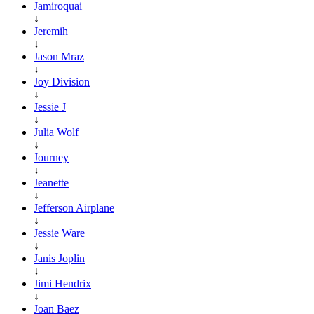
Jamiroquai
↓
Jeremih
↓
Jason Mraz
↓
Joy Division
↓
Jessie J
↓
Julia Wolf
↓
Journey
↓
Jeanette
↓
Jefferson Airplane
↓
Jessie Ware
↓
Janis Joplin
↓
Jimi Hendrix
↓
Joan Baez