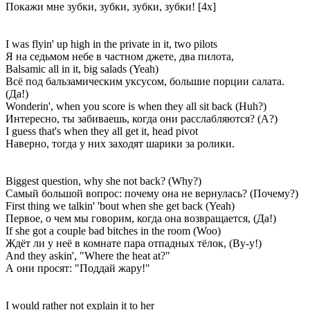
Покажи мне зубки, зубки, зубки, зубки! [4x]
I was flyin' up high in the private in it, two pilots
Я на седьмом небе в частном джете, два пилота,
Balsamic all in it, big salads (Yeah)
Всё под бальзамическим уксусом, большие порции салата.
(Да!)
Wonderin', when you score is when they all sit back (Huh?)
Интересно, ты забиваешь, когда они расслабляются? (А?)
I guess that's when they all get it, head pivot
Наверно, тогда у них заходят шарики за ролики.
Biggest question, why she not back? (Why?)
Самый большой вопрос: почему она не вернулась? (Почему?)
First thing we talkin' 'bout when she get back (Yeah)
Первое, о чем мы говорим, когда она возвращается, (Да!)
If she got a couple bad bitches in the room (Woo)
Ждёт ли у неё в комнате пара отпадных тёлок, (Ву-у!)
And they askin', "Where the heat at?"
А они просят: "Поддай жару!"
I would rather not explain it to her