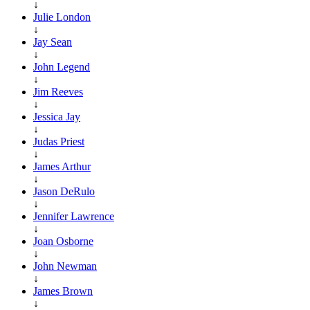
↓
Julie London
↓
Jay Sean
↓
John Legend
↓
Jim Reeves
↓
Jessica Jay
↓
Judas Priest
↓
James Arthur
↓
Jason DeRulo
↓
Jennifer Lawrence
↓
Joan Osborne
↓
John Newman
↓
James Brown
↓