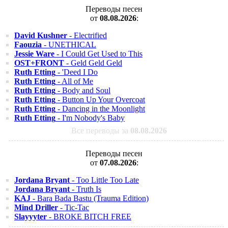
Переводы песен
от
08.08.2026
:
David Kushner
- Electrified
Faouzia
- UNETHICAL
Jessie Ware
- I Could Get Used to This
OST+FRONT
- Geld Geld Geld
Ruth Etting
- 'Deed I Do
Ruth Etting
- All of Me
Ruth Etting
- Body and Soul
Ruth Etting
- Button Up Your Overcoat
Ruth Etting
- Dancing in the Moonlight
Ruth Etting
- I'm Nobody's Baby
Все переводы за
08.08.2026
Переводы песен
от
07.08.2026
:
Jordana Bryant
- Too Little Too Late
Jordana Bryant
- Truth Is
KAJ
- Bara Bada Bastu (Trauma Edition)
Mind Driller
- Tic-Tac
Slayyyter
- BROKE BITCH FREE