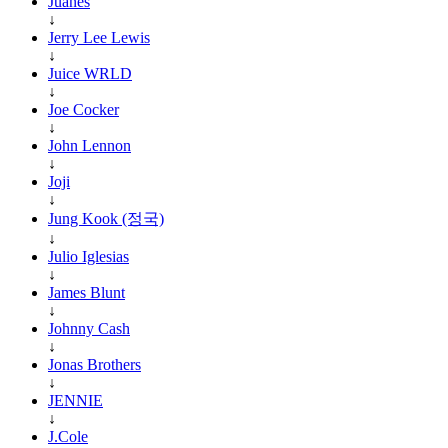
Juanes
↓
Jerry Lee Lewis
↓
Juice WRLD
↓
Joe Cocker
↓
John Lennon
↓
Joji
↓
Jung Kook (정국)
↓
Julio Iglesias
↓
James Blunt
↓
Johnny Cash
↓
Jonas Brothers
↓
JENNIE
↓
J.Cole