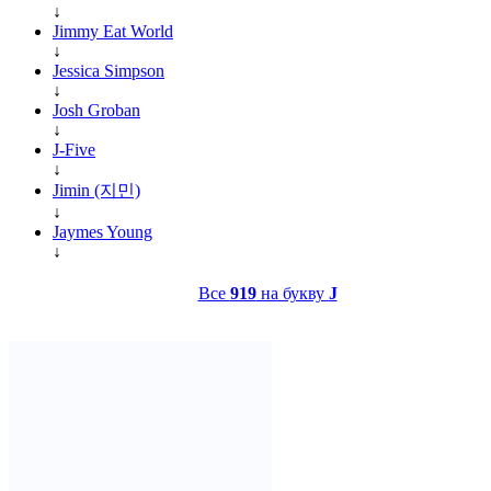
↓
Jimmy Eat World
↓
Jessica Simpson
↓
Josh Groban
↓
J-Five
↓
Jimin (지민)
↓
Jaymes Young
↓
Все
919
на букву
J