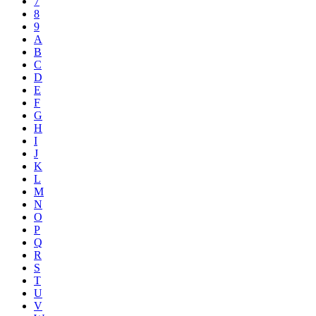
7
8
9
A
B
C
D
E
F
G
H
I
J
K
L
M
N
O
P
Q
R
S
T
U
V