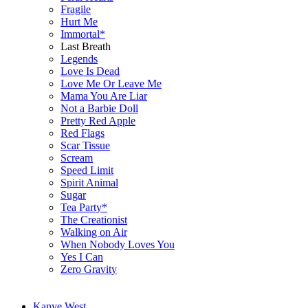
Fragile
Hurt Me
Immortal*
Last Breath
Legends
Love Is Dead
Love Me Or Leave Me
Mama You Are Liar
Not a Barbie Doll
Pretty Red Apple
Red Flags
Scar Tissue
Scream
Speed Limit
Spirit Animal
Sugar
Tea Party*
The Creationist
Walking on Air
When Nobody Loves You
Yes I Can
Zero Gravity
Kanye West