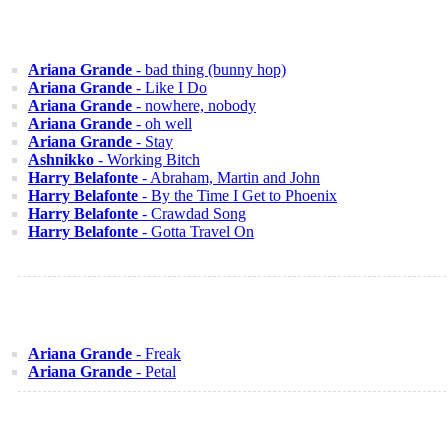
Ariana Grande
- bad thing (bunny hop)
Ariana Grande
- Like I Do
Ariana Grande
- nowhere, nobody
Ariana Grande
- oh well
Ariana Grande
- Stay
Ashnikko
- Working Bitch
Harry Belafonte
- Abraham, Martin and John
Harry Belafonte
- By the Time I Get to Phoenix
Harry Belafonte
- Crawdad Song
Harry Belafonte
- Gotta Travel On
Ariana Grande
- Freak
Ariana Grande
- Petal