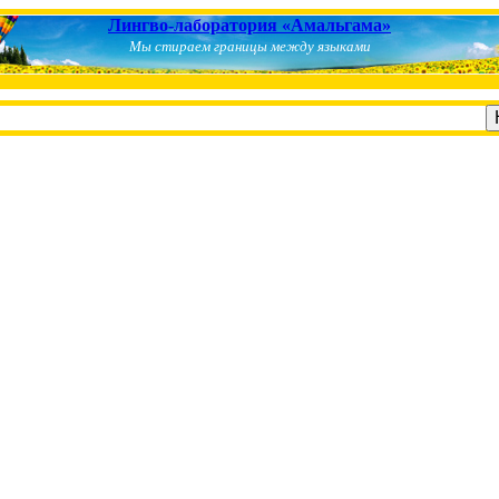
Лингво-лаборатория «Амальгама»
Мы стираем границы между языками