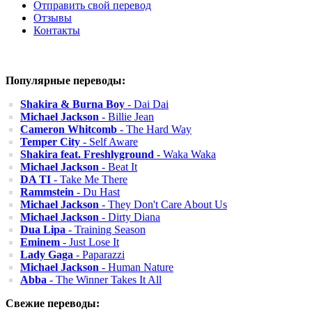
Отправить свой перевод
Отзывы
Контакты
Популярные переводы:
Shakira & Burna Boy
- Dai Dai
Michael Jackson
- Billie Jean
Cameron Whitcomb
- The Hard Way
Temper City
- Self Aware
Shakira feat. Freshlyground
- Waka Waka
Michael Jackson
- Beat It
DA TI
- Take Me There
Rammstein
- Du Hast
Michael Jackson
- They Don't Care About Us
Michael Jackson
- Dirty Diana
Dua Lipa
- Training Season
Eminem
- Just Lose It
Lady Gaga
- Paparazzi
Michael Jackson
- Human Nature
Abba
- The Winner Takes It All
Свежие переводы: