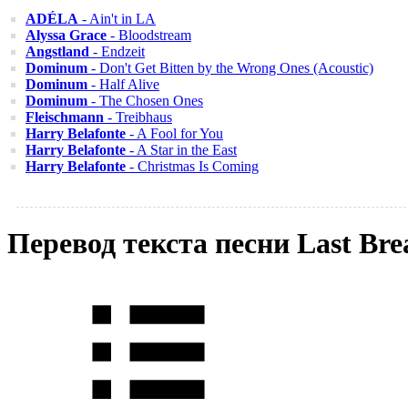
ADÉLA
- Ain't in LA
Alyssa Grace
- Bloodstream
Angstland
- Endzeit
Dominum
- Don't Get Bitten by the Wrong Ones (Acoustic)
Dominum
- Half Alive
Dominum
- The Chosen Ones
Fleischmann
- Treibhaus
Harry Belafonte
- A Fool for You
Harry Belafonte
- A Star in the East
Harry Belafonte
- Christmas Is Coming
Перевод текста песни Last Bre