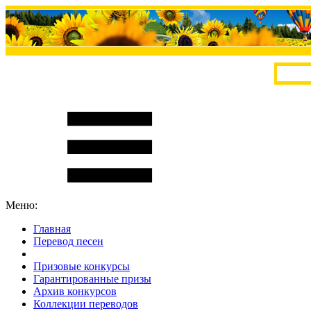
Меню:
Главная
Перевод песен
S
m
i
l
e
R
a
t
e
Призовые конкурсы
Гарантированные призы
Архив конкурсов
Коллекции переводов