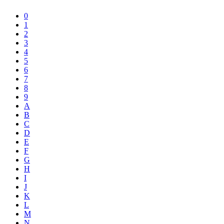
0
1
2
3
4
5
6
7
8
9
A
B
C
D
E
F
G
H
I
J
K
L
M
N