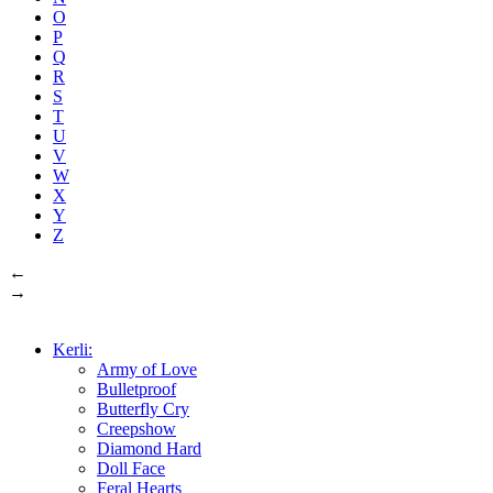
O
P
Q
R
S
T
U
V
W
X
Y
Z
←
→
Kerli:
Army of Love
Bulletproof
Butterfly Cry
Creepshow
Diamond Hard
Doll Face
Feral Hearts