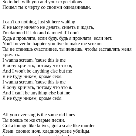
So to hell with you and your expectations
Пошел ты к черту со своими ожиданиями.
I can't do nothing, just sit here waiting
Я не могу ничего не делать, сидеть и ждать,
I'm damned if I do and damned if I don't
Будь я проклята, если буду, будь я проклята, если нет.
You'll never be happier you live to make me scream
Ты не станешь счастливее, ты живешь, чтобы заставлять меня
кричать.
I wanna scream, 'cause this is me
Я хочу кричать, потому что это я,
And I won't be anything else but me
Я не буду никем, кроме себя.
I wanna scream, 'cause this is me
Я хочу кричать, потому что это я.
And I can't be anything else but me
Я не буду никем, кроме себя.
All you ever sing is the same old lines
Ты поешь те же старые песни,
Got a tounge like knives, got a scale like murder
Язык, словно нож, хладнокровие убийцы.