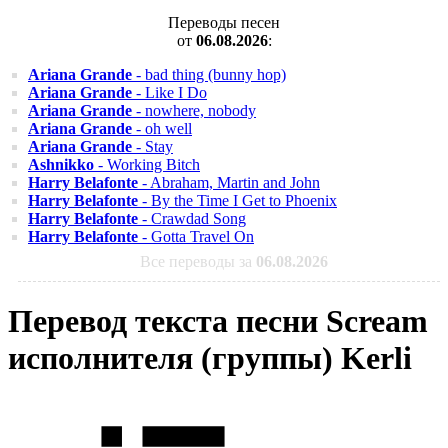
Переводы песен
от
06.08.2026
:
Ariana Grande
- bad thing (bunny hop)
Ariana Grande
- Like I Do
Ariana Grande
- nowhere, nobody
Ariana Grande
- oh well
Ariana Grande
- Stay
Ashnikko
- Working Bitch
Harry Belafonte
- Abraham, Martin and John
Harry Belafonte
- By the Time I Get to Phoenix
Harry Belafonte
- Crawdad Song
Harry Belafonte
- Gotta Travel On
Все переводы за
06.08.2026
Перевод текста песни Scream
исполнителя (группы) Kerli