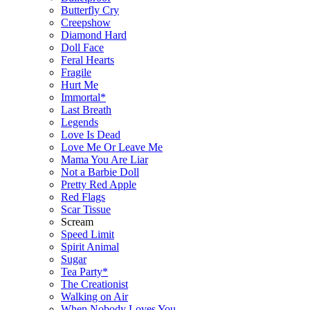
Butterfly Cry
Creepshow
Diamond Hard
Doll Face
Feral Hearts
Fragile
Hurt Me
Immortal*
Last Breath
Legends
Love Is Dead
Love Me Or Leave Me
Mama You Are Liar
Not a Barbie Doll
Pretty Red Apple
Red Flags
Scar Tissue
Scream
Speed Limit
Spirit Animal
Sugar
Tea Party*
The Creationist
Walking on Air
When Nobody Loves You