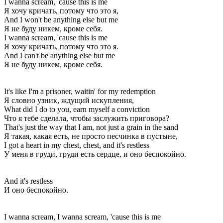
I wanna scream, 'cause this is me
Я хочу кричать, потому что это я,
And I won't be anything else but me
Я не буду никем, кроме себя.
I wanna scream, 'cause this is me
Я хочу кричать, потому что это я.
And I can't be anything else but me
Я не буду никем, кроме себя.
It's like I'm a prisoner, waitin' for my redemption
Я словно узник, ждущий искупления,
What did I do to you, earn myself a conviction
Что я тебе сделала, чтобы заслужить приговора?
That's just the way that I am, not just a grain in the sand
Я такая, какая есть, не просто песчинка в пустыне,
I got a heart in my chest, chest, and it's restless
У меня в груди, груди есть сердце, и оно беспокойно.
And it's restless
И оно беспокойно.
I wanna scream, I wanna scream, 'cause this is me