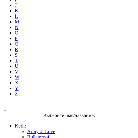
J
K
L
M
N
O
P
Q
R
S
T
U
V
W
X
Y
Z
←
→
Выберите имя/название:
Kerli:
Army of Love
Bulletproof