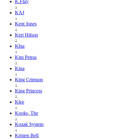
K.Flay
↓
KAJ
↓
Kent Jones
↓
Keri Hilson
↓
Khia
↓
Kim Petras
↓
Kina
↓
King Crimson
↓
King Princess
↓
Klee
↓
Kooks, The
↓
Kozak System
↓
Kristen Bell