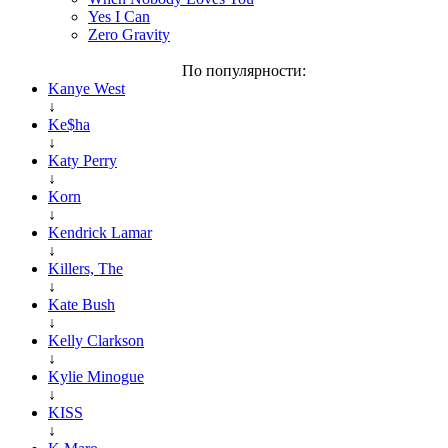
Yes I Can
Zero Gravity
По популярности:
Kanye West
↓
Ke$ha
↓
Katy Perry
↓
Korn
↓
Kendrick Lamar
↓
Killers, The
↓
Kate Bush
↓
Kelly Clarkson
↓
Kylie Minogue
↓
KISS
↓