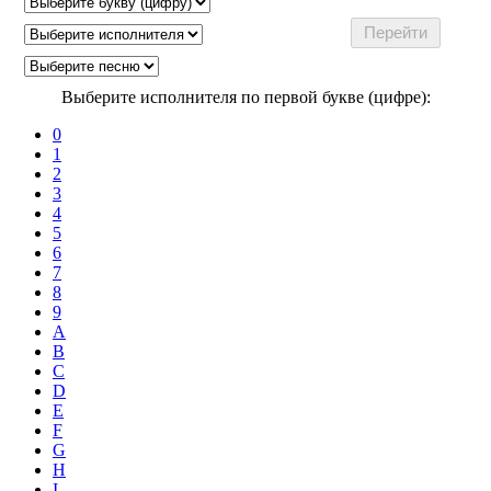
Выберите исполнителя по первой букве (цифре):
0
1
2
3
4
5
6
7
8
9
A
B
C
D
E
F
G
H
I