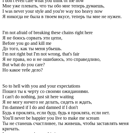
I don't even care what you think of me now
Мне уже плевать, что ты обо мне теперь думаешь,
I was never your style and you're way too heavy now
Я никогда не была в твоем вкусе, теперь ты мне не нужен.
I'm not afraid of breaking these chains right here
Я не боюсь сорвать эти цепи,
Before you go and kill me
До того, как ты меня убьешь.
I'm not right but I'm not wrong, that's fair
Я не права, но и не ошибаюсь, это справедливо,
But what do you care?
Но какое тебе дело?
So to hell with you and your expectations
Пошел ты к черту со своими ожиданиями.
I can't do nothing, just sit here waiting
Я не могу ничего не делать, сидеть и ждать,
I'm damned if I do and damned if I don't
Будь я проклята, если буду, будь я проклята, если нет.
You'll never be happier you live to make me scream
Ты не станешь счастливее, ты живешь, чтобы заставлять меня
кричать.