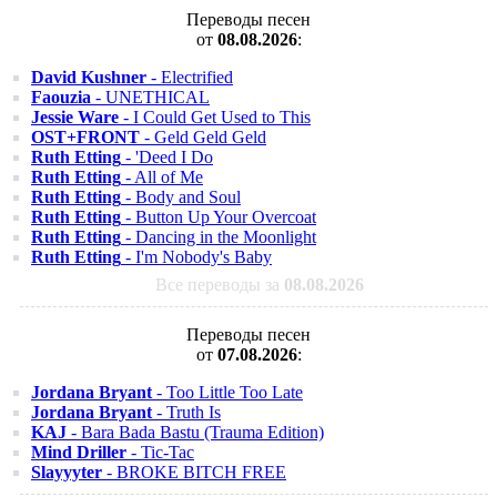
Переводы песен
от
08.08.2026
:
David Kushner
- Electrified
Faouzia
- UNETHICAL
Jessie Ware
- I Could Get Used to This
OST+FRONT
- Geld Geld Geld
Ruth Etting
- 'Deed I Do
Ruth Etting
- All of Me
Ruth Etting
- Body and Soul
Ruth Etting
- Button Up Your Overcoat
Ruth Etting
- Dancing in the Moonlight
Ruth Etting
- I'm Nobody's Baby
Все переводы за
08.08.2026
Переводы песен
от
07.08.2026
:
Jordana Bryant
- Too Little Too Late
Jordana Bryant
- Truth Is
KAJ
- Bara Bada Bastu (Trauma Edition)
Mind Driller
- Tic-Tac
Slayyyter
- BROKE BITCH FREE