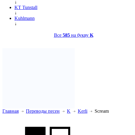
↓
KT Tunstall
↓
Kuhlmann
↓
Все
585
на букву
K
Главная
Переводы песен
K
Kerli
Scream