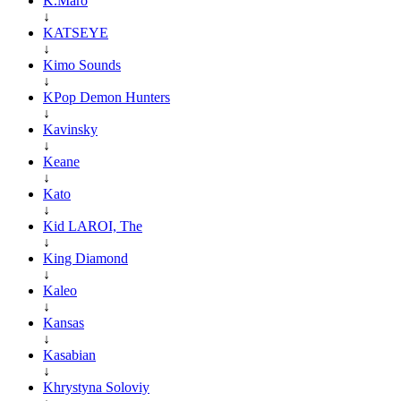
K.Maro
↓
KATSEYE
↓
Kimo Sounds
↓
KPop Demon Hunters
↓
Kavinsky
↓
Keane
↓
Kato
↓
Kid LAROI, The
↓
King Diamond
↓
Kaleo
↓
Kansas
↓
Kasabian
↓
Khrystyna Soloviy