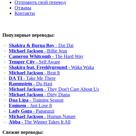
Отправить свой перевод
Отзывы
Контакты
Популярные переводы:
Shakira & Burna Boy
- Dai Dai
Michael Jackson
- Billie Jean
Cameron Whitcomb
- The Hard Way
Temper City
- Self Aware
Shakira feat. Freshlyground
- Waka Waka
Michael Jackson
- Beat It
DA TI
- Take Me There
Rammstein
- Du Hast
Michael Jackson
- They Don't Care About Us
Michael Jackson
- Dirty Diana
Dua Lipa
- Training Season
Eminem
- Just Lose It
Lady Gaga
- Paparazzi
Michael Jackson
- Human Nature
Abba
- The Winner Takes It All
Свежие переводы: