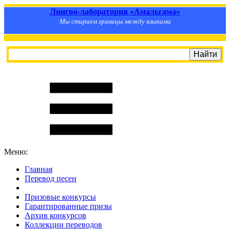
Лингво-лаборатория «Амальгама»
Мы стираем границы между языками
Меню:
Главная
Перевод песен
S
m
i
l
e
R
a
t
e
Призовые конкурсы
Гарантированные призы
Архив конкурсов
Коллекции переводов