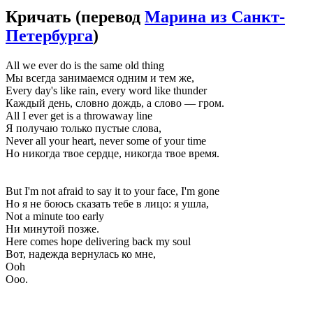
Кричать
(перевод
Марина из Санкт-
Петербурга
)
All we ever do is the same old thing
Мы всегда занимаемся одним и тем же,
Every day's like rain, every word like thunder
Каждый день, словно дождь, а слово — гром.
All I ever get is a throwaway line
Я получаю только пустые слова,
Never all your heart, never some of your time
Но никогда твое сердце, никогда твое время.
But I'm not afraid to say it to your face, I'm gone
Но я не боюсь сказать тебе в лицо: я ушла,
Not a minute too early
Ни минутой позже.
Here comes hope delivering back my soul
Вот, надежда вернулась ко мне,
Ooh
Ооо.