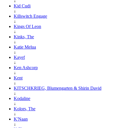
↓
Kid Cudi
↓
Killswitch Engage
↓
Kings Of Leon
↓
Kinks, The
↓
Katie Melua
↓
Kayef
↓
Ken Ashcorp
↓
Kent
↓
KITSCHKRIEG, Blumengarten & Shirin David
↓
Kodaline
↓
Kolors, The
↓
K'Naan
↓