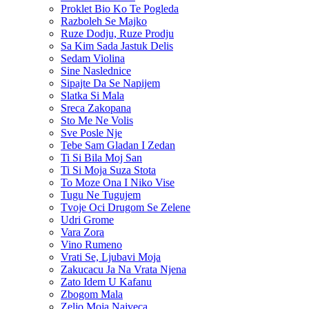
Proklet Bio Ko Te Pogleda
Razboleh Se Majko
Ruze Dodju, Ruze Prodju
Sa Kim Sada Jastuk Delis
Sedam Violina
Sine Naslednice
Sipajte Da Se Napijem
Slatka Si Mala
Sreca Zakopana
Sto Me Ne Volis
Sve Posle Nje
Tebe Sam Gladan I Zedan
Ti Si Bila Moj San
Ti Si Moja Suza Stota
To Moze Ona I Niko Vise
Tugu Ne Tugujem
Tvoje Oci Drugom Se Zelene
Udri Grome
Vara Zora
Vino Rumeno
Vrati Se, Ljubavi Moja
Zakucacu Ja Na Vrata Njena
Zato Idem U Kafanu
Zbogom Mala
Zeljo Moja Najveca