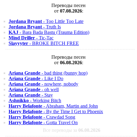
Переводы песен
от
07.08.2026
:
Jordana Bryant
- Too Little Too Late
Jordana Bryant
- Truth Is
KAJ
- Bara Bada Bastu (Trauma Edition)
Mind Driller
- Tic-Tac
Slayyyter
- BROKE BITCH FREE
Переводы песен
от
06.08.2026
:
Ariana Grande
- bad thing (bunny hop)
Ariana Grande
- Like I Do
Ariana Grande
- nowhere, nobody
Ariana Grande
- oh well
Ariana Grande
- Stay
Ashnikko
- Working Bitch
Harry Belafonte
- Abraham, Martin and John
Harry Belafonte
- By the Time I Get to Phoenix
Harry Belafonte
- Crawdad Song
Harry Belafonte
- Gotta Travel On
Все переводы за
06.08.2026