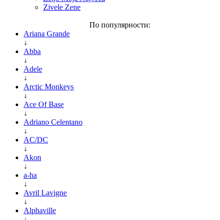
Zivele Zene
По популярности:
Ariana Grande
↓
Abba
↓
Adele
↓
Arctic Monkeys
↓
Ace Of Base
↓
Adriano Celentano
↓
AC/DC
↓
Akon
↓
a-ha
↓
Avril Lavigne
↓
Alphaville
↓