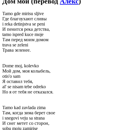
Дом мой
(перевод
Алекс
)
Tamo gde mirisu sljive
Где благоухают сливы
i reka detinjstva se peni
И пенится река детства,
tamo ispred kuce moje
Там перед моим домом
trava se zeleni
Трава зеленее.
Dome moj, kolevko
Мой дом, моя колыбель,
otis'o sam
Я оставил тебя,
al' se nisam tebe odreko
Но я от тебя не отказался.
Tamo kad zavlada zima
Там, когда зима берет свое
i snegovi veju sa strana
И снег метет со сторон,
sobu moju zamirise