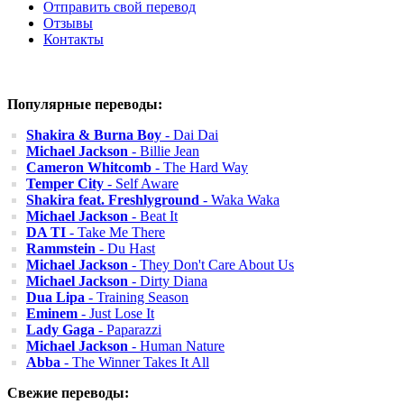
Отправить свой перевод
Отзывы
Контакты
Популярные переводы:
Shakira & Burna Boy
- Dai Dai
Michael Jackson
- Billie Jean
Cameron Whitcomb
- The Hard Way
Temper City
- Self Aware
Shakira feat. Freshlyground
- Waka Waka
Michael Jackson
- Beat It
DA TI
- Take Me There
Rammstein
- Du Hast
Michael Jackson
- They Don't Care About Us
Michael Jackson
- Dirty Diana
Dua Lipa
- Training Season
Eminem
- Just Lose It
Lady Gaga
- Paparazzi
Michael Jackson
- Human Nature
Abba
- The Winner Takes It All
Свежие переводы: