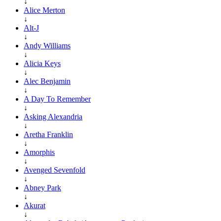
↓
Alice Merton
↓
Alt-J
↓
Andy Williams
↓
Alicia Keys
↓
Alec Benjamin
↓
A Day To Remember
↓
Asking Alexandria
↓
Aretha Franklin
↓
Amorphis
↓
Avenged Sevenfold
↓
Abney Park
↓
Akurat
↓