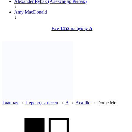
Alexander Rybak (Александр Рыбак)
↓
Amy MacDonald
↓
Все
1452
на букву
A
Главная
Переводы песен
A
Aca Ilic
Dome Moj