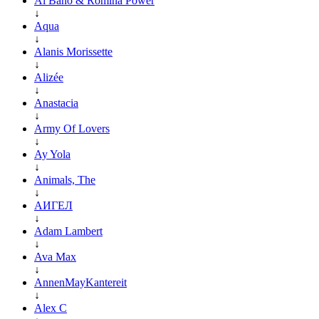
Al Bano & Romina Power
↓
Aqua
↓
Alanis Morissette
↓
Alizée
↓
Anastacia
↓
Army Of Lovers
↓
Ay Yola
↓
Animals, The
↓
АИГЕЛ
↓
Adam Lambert
↓
Ava Max
↓
AnnenMayKantereit
↓
Alex C