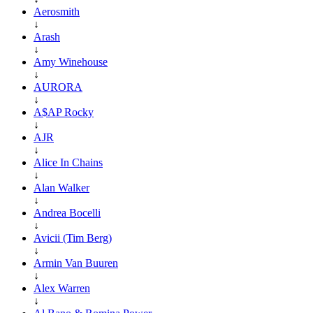
Aerosmith
↓
Arash
↓
Amy Winehouse
↓
AURORA
↓
A$AP Rocky
↓
AJR
↓
Alice In Chains
↓
Alan Walker
↓
Andrea Bocelli
↓
Avicii (Tim Berg)
↓
Armin Van Buuren
↓
Alex Warren
↓