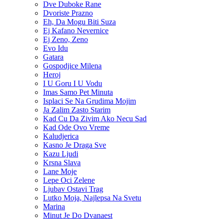
Dve Duboke Rane
Dvoriste Prazno
Eh, Da Mogu Biti Suza
Ej Kafano Nevernice
Ej Zeno, Zeno
Evo Idu
Gatara
Gospodjice Milena
Heroj
I U Goru I U Vodu
Imas Samo Pet Minuta
Isplaci Se Na Grudima Mojim
Ja Zalim Zasto Starim
Kad Cu Da Zivim Ako Necu Sad
Kad Ode Ovo Vreme
Kaludjerica
Kasno Je Draga Sve
Kazu Ljudi
Krsna Slava
Lane Moje
Lepe Oci Zelene
Ljubav Ostavi Trag
Lutko Moja, Najlepsa Na Svetu
Marina
Minut Je Do Dvanaest