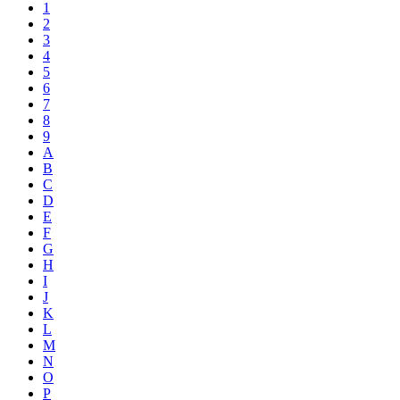
1
2
3
4
5
6
7
8
9
A
B
C
D
E
F
G
H
I
J
K
L
M
N
O
P