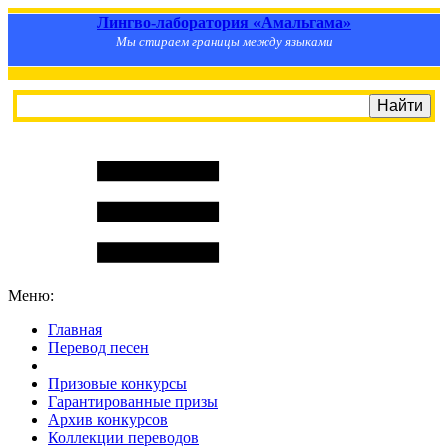
Лингво-лаборатория «Амальгама»
Мы стираем границы между языками
Меню:
Главная
Перевод песен
S
m
i
l
e
R
a
t
e
Призовые конкурсы
Гарантированные призы
Архив конкурсов
Коллекции переводов