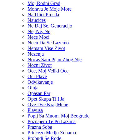
Moj Rodni Grad
Morava Je Moje More
Na Ulici Prosila
Naucices
Ne Daj Se, Generacijo
Ne, Ne, Ne
Nece Moci
Necu Da Se Lazemo
Nemam Vise Zivot
Nezenja
Nocas Sam Pijan Zbog Nje
Nocni Zivot
Oce, Moj Veliki Oce
Oci Plave
Odvikavanje
Oluja
Opasan Par
Opet Skupa Ti I Ja
Ove Dve Kraj Mene
Plavusa
Popij Sa Mnom, Moj Beograde
Poznajem Te Po Lazima
Prazna Soba
Princezo Medju Zenama
Probudi Se Rode