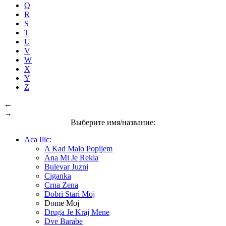
Q
R
S
T
U
V
W
X
Y
Z
←
→
Выберите имя/название:
Aca Ilic:
A Kad Malo Popijem
Ana Mi Je Rekla
Bulevar Juzni
Ciganka
Crna Zena
Dobri Stari Moj
Dome Moj
Druga Je Kraj Mene
Dve Barabe