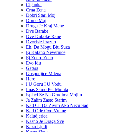
Ciganka
Crna Zena
Dobri Stari Moj
Dome Moj
Druga Je Kraj Mene
Dve Barabe
Dve Duboke Rane
Dvoriste Prazno
Eh, Da Mogu Biti Suza
Ej Kafano Nevernice
Ej Zeno, Zeno
Evo Idu
Gatara
Gospodjice Milena
Heroj
I U Goru I U Vodu
Imas Samo Pet Minuta
Isplaci Se Na Grudima Mojim
Ja Zalim Zasto Starim
Kad Cu Da Zivim Ako Necu Sad
Kad Ode Ovo Vreme
Kaludjerica
Kasno Je Draga Sve
Kazu Ljudi
Krsna Slava