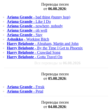
Переводы песен
от
06.08.2026
:
Ariana Grande
- bad thing (bunny hop)
Ariana Grande
- Like I Do
Ariana Grande
- nowhere, nobody
Ariana Grande
- oh well
Ariana Grande
- Stay
Ashnikko
- Working Bitch
Harry Belafonte
- Abraham, Martin and John
Harry Belafonte
- By the Time I Get to Phoenix
Harry Belafonte
- Crawdad Song
Harry Belafonte
- Gotta Travel On
Все переводы за
06.08.2026
Переводы песен
от
05.08.2026
:
Ariana Grande
- Freak
Ariana Grande
- Petal
Переводы песен
от
04.08.2026
: