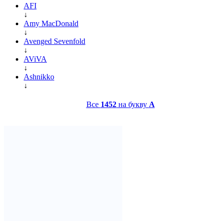
AFI
↓
Amy MacDonald
↓
Avenged Sevenfold
↓
AViVA
↓
Ashnikko
↓
Все
1452
на букву
A