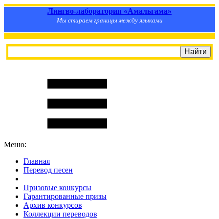
Лингво-лаборатория «Амальгама»
Мы стираем границы между языками
Меню:
Главная
Перевод песен
S
m
i
l
e
R
a
t
e
Призовые конкурсы
Гарантированные призы
Архив конкурсов
Коллекции переводов