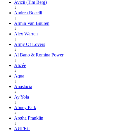
Avicii (Tim Berg)
↓
Andrea Bocelli
↓
Armin Van Buuren
↓
Alex Warren
↓
Army Of Lovers
↓
Al Bano & Romina Power
↓
Alizée
↓
Aqua
↓
Anastacia
↓
Ay Yola
↓
Abney Park
↓
Aretha Franklin
↓
АИГЕЛ