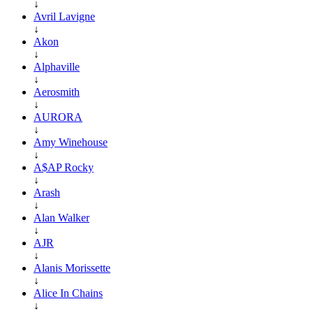
↓
Avril Lavigne
↓
Akon
↓
Alphaville
↓
Aerosmith
↓
AURORA
↓
Amy Winehouse
↓
A$AP Rocky
↓
Arash
↓
Alan Walker
↓
AJR
↓
Alanis Morissette
↓
Alice In Chains
↓