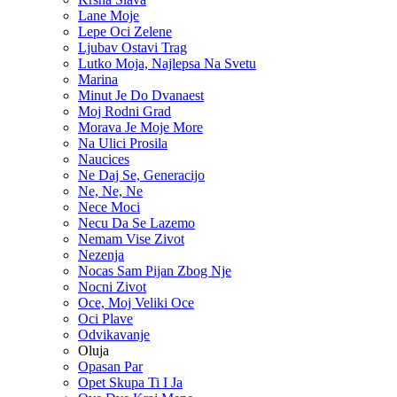
Lane Moje
Lepe Oci Zelene
Ljubav Ostavi Trag
Lutko Moja, Najlepsa Na Svetu
Marina
Minut Je Do Dvanaest
Moj Rodni Grad
Morava Je Moje More
Na Ulici Prosila
Naucices
Ne Daj Se, Generacijo
Ne, Ne, Ne
Nece Moci
Necu Da Se Lazemo
Nemam Vise Zivot
Nezenja
Nocas Sam Pijan Zbog Nje
Nocni Zivot
Oce, Moj Veliki Oce
Oci Plave
Odvikavanje
Oluja
Opasan Par
Opet Skupa Ti I Ja