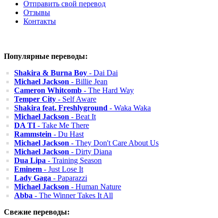
Отправить свой перевод
Отзывы
Контакты
Популярные переводы:
Shakira & Burna Boy
- Dai Dai
Michael Jackson
- Billie Jean
Cameron Whitcomb
- The Hard Way
Temper City
- Self Aware
Shakira feat. Freshlyground
- Waka Waka
Michael Jackson
- Beat It
DA TI
- Take Me There
Rammstein
- Du Hast
Michael Jackson
- They Don't Care About Us
Michael Jackson
- Dirty Diana
Dua Lipa
- Training Season
Eminem
- Just Lose It
Lady Gaga
- Paparazzi
Michael Jackson
- Human Nature
Abba
- The Winner Takes It All
Свежие переводы: