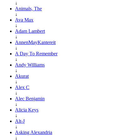
↓
Animals, The
↓
Ava Max
↓
Adam Lambert
↓
AnnenMayKantereit
↓
A Day To Remember
↓
Andy Williams
↓
Akurat
↓
Alex C
↓
Alec Benjamin
↓
Alicia Keys
↓
Alt-J
↓
Asking Alexandria
↓