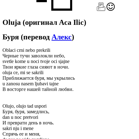
Oluja
(оригинал Aca Ilic)
Буря
(перевод
Алекс
)
Oblaci crni nebo prekrili
Черные тучи заволокли небо,
svetle kome u noci tvoje oci sjajne
Твои яркие глаза сияют в ночи.
oluja ce, mi se sakrili
Приближается буря, мы укрылись
u zanosu nasem ljubavi tajne
В восторге нашей тайной любви.
Olujo, olujo tad uspori
Буря, буря, замедлись,
dan u noc pretvori
И преврати день в ночь.
sakri nju i mene
Спрячь ее и меня,