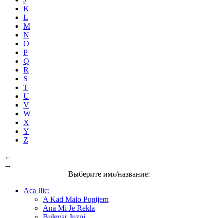
K
L
M
N
O
P
Q
R
S
T
U
V
W
X
Y
Z
←
→
Выберите имя/название:
Aca Ilic:
A Kad Malo Popijem
Ana Mi Je Rekla
Bulevar Juzni