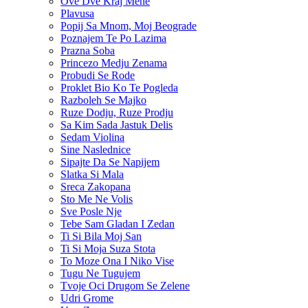
Ove Dve Kraj Mene
Plavusa
Popij Sa Mnom, Moj Beograde
Poznajem Te Po Lazima
Prazna Soba
Princezo Medju Zenama
Probudi Se Rode
Proklet Bio Ko Te Pogleda
Razboleh Se Majko
Ruze Dodju, Ruze Prodju
Sa Kim Sada Jastuk Delis
Sedam Violina
Sine Naslednice
Sipajte Da Se Napijem
Slatka Si Mala
Sreca Zakopana
Sto Me Ne Volis
Sve Posle Nje
Tebe Sam Gladan I Zedan
Ti Si Bila Moj San
Ti Si Moja Suza Stota
To Moze Ona I Niko Vise
Tugu Ne Tugujem
Tvoje Oci Drugom Se Zelene
Udri Grome