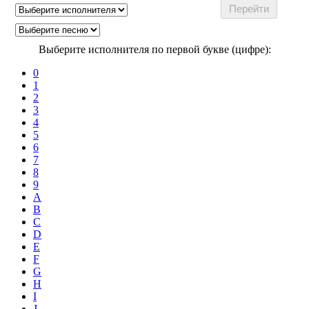
Выберите исполнителя по первой букве (цифре):
0
1
2
3
4
5
6
7
8
9
A
B
C
D
E
F
G
H
I
J