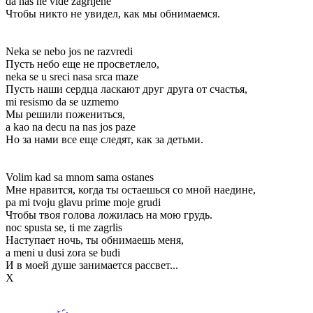
da nas ne vide zagrljene
Чтобы никто не увидел, как мы обнимаемся.
Neka se nebo jos ne razvredi
Пусть небо еще не просветлело,
neka se u sreci nasa srca maze
Пусть наши сердца ласкают друг друга от счастья,
mi resismo da se uzmemo
Мы решили пожениться,
a kao na decu na nas jos paze
Но за нами все еще следят, как за детьми.
Volim kad sa mnom sama ostanes
Мне нравится, когда ты остаешься со мной наедине,
pa mi tvoju glavu prime moje grudi
Чтобы твоя голова ложилась на мою грудь.
noc spusta se, ti me zagrlis
Наступает ночь, ты обнимаешь меня,
a meni u dusi zora se budi
И в моей душе занимается рассвет...
Х