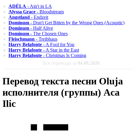
ADÉLA
- Ain't in LA
Alyssa Grace
- Bloodstream
Angstland
- Endzeit
Dominum
- Don't Get Bitten by the Wrong Ones (Acoustic)
Dominum
- Half Alive
Dominum
- The Chosen Ones
Fleischmann
- Treibhaus
Harry Belafonte
- A Fool for You
Harry Belafonte
- A Star in the East
Harry Belafonte
- Christmas Is Coming
Все переводы за
04.08.2026
Перевод текста песни Oluja
исполнителя (группы) Aca
Ilic