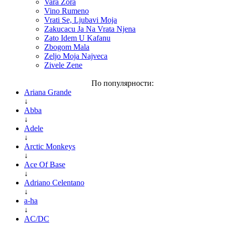
Vara Zora
Vino Rumeno
Vrati Se, Ljubavi Moja
Zakucacu Ja Na Vrata Njena
Zato Idem U Kafanu
Zbogom Mala
Zeljo Moja Najveca
Zivele Zene
По популярности:
Ariana Grande
↓
Abba
↓
Adele
↓
Arctic Monkeys
↓
Ace Of Base
↓
Adriano Celentano
↓
a-ha
↓
AC/DC