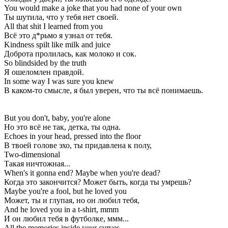
You would make a joke that you had none of your own
Ты шутила, что у тебя нет своей.
All that shit I learned from you
Всё это д*рьмо я узнал от тебя.
Kindness spilt like milk and juice
Доброта пролилась, как молоко и сок.
So blindsided by the truth
Я ошеломлен правдой.
In some way I was sure you knew
В каком-то смысле, я был уверен, что ты всё понимаешь.
But you don't, baby, you're alone
Но это всё не так, детка, ты одна.
Echoes in your head, pressed into the floor
В твоей голове эхо, ты придавлена к полу,
Two-dimensional
Такая ничтожная...
When's it gonna end? Maybe when you're dead?
Когда это закончится? Может быть, когда ты умрешь?
Maybe you're a fool, but he loved you
Может, ты и глупая, но он любил тебя,
And he loved you in a t-shirt, mmm
И он любил тебя в футболке, ммм...
All the memories inside your curves