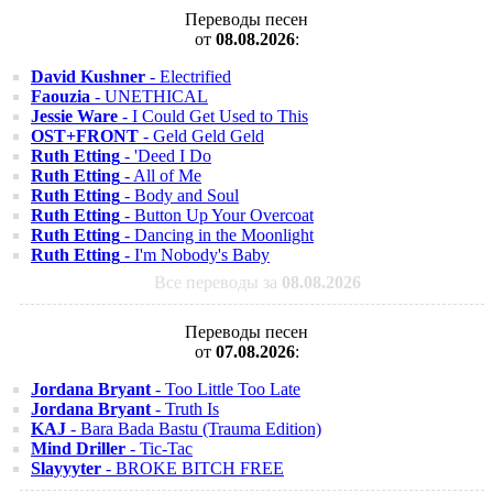
Переводы песен
от
08.08.2026
:
David Kushner
- Electrified
Faouzia
- UNETHICAL
Jessie Ware
- I Could Get Used to This
OST+FRONT
- Geld Geld Geld
Ruth Etting
- 'Deed I Do
Ruth Etting
- All of Me
Ruth Etting
- Body and Soul
Ruth Etting
- Button Up Your Overcoat
Ruth Etting
- Dancing in the Moonlight
Ruth Etting
- I'm Nobody's Baby
Все переводы за
08.08.2026
Переводы песен
от
07.08.2026
:
Jordana Bryant
- Too Little Too Late
Jordana Bryant
- Truth Is
KAJ
- Bara Bada Bastu (Trauma Edition)
Mind Driller
- Tic-Tac
Slayyyter
- BROKE BITCH FREE