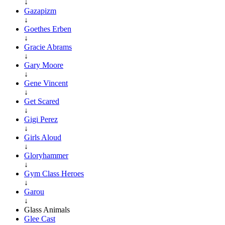
↓
Gazapizm
↓
Goethes Erben
↓
Gracie Abrams
↓
Gary Moore
↓
Gene Vincent
↓
Get Scared
↓
Gigi Perez
↓
Girls Aloud
↓
Gloryhammer
↓
Gym Class Heroes
↓
Garou
↓
Glass Animals
Glee Cast