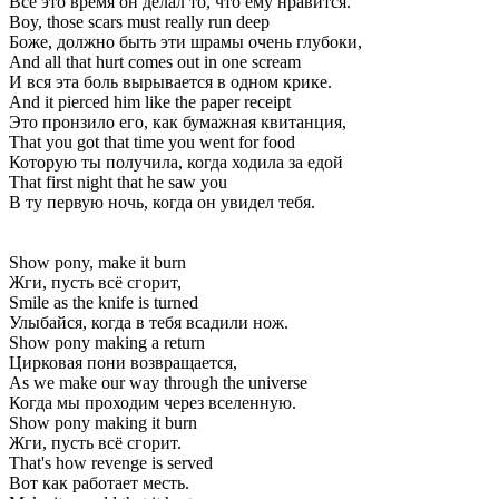
Всё это время он делал то, что ему нравится.
Boy, those scars must really run deep
Боже, должно быть эти шрамы очень глубоки,
And all that hurt comes out in one scream
И вся эта боль вырывается в одном крике.
And it pierced him like the paper receipt
Это пронзило его, как бумажная квитанция,
That you got that time you went for food
Которую ты получила, когда ходила за едой
That first night that he saw you
В ту первую ночь, когда он увидел тебя.
Show pony, make it burn
Жги, пусть всё сгорит,
Smile as the knife is turned
Улыбайся, когда в тебя всадили нож.
Show pony making a return
Цирковая пони возвращается,
As we make our way through the universe
Когда мы проходим через вселенную.
Show pony making it burn
Жги, пусть всё сгорит.
That's how revenge is served
Вот как работает месть.