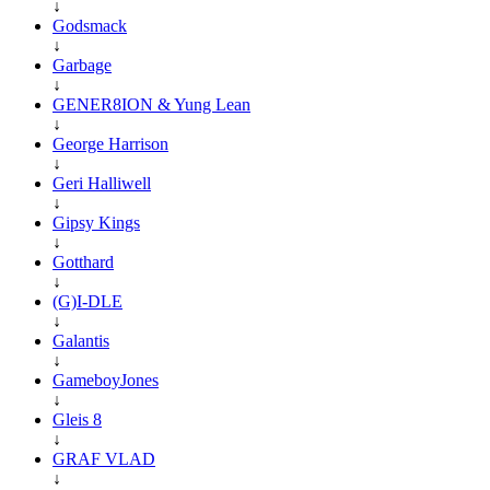
↓
Godsmack
↓
Garbage
↓
GENER8ION & Yung Lean
↓
George Harrison
↓
Geri Halliwell
↓
Gipsy Kings
↓
Gotthard
↓
(G)I-DLE
↓
Galantis
↓
GameboyJones
↓
Gleis 8
↓
GRAF VLAD
↓