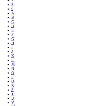
7
8
9
A
B
C
D
E
F
G
H
I
J
K
L
M
N
O
P
Q
R
S
T
U
V