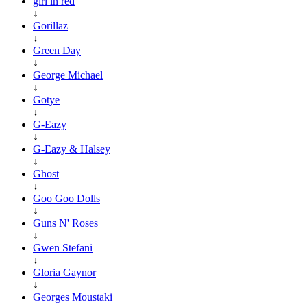
girl in red
↓
Gorillaz
↓
Green Day
↓
George Michael
↓
Gotye
↓
G-Eazy
↓
G-Eazy & Halsey
↓
Ghost
↓
Goo Goo Dolls
↓
Guns N' Roses
↓
Gwen Stefani
↓
Gloria Gaynor
↓
Georges Moustaki