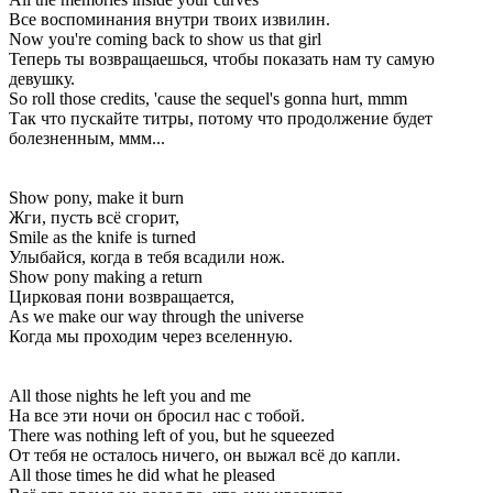
Все воспоминания внутри твоих извилин.
Now you're coming back to show us that girl
Теперь ты возвращаешься, чтобы показать нам ту самую
девушку.
So roll those credits, 'cause the sequel's gonna hurt, mmm
Так что пускайте титры, потому что продолжение будет
болезненным, ммм...
Show pony, make it burn
Жги, пусть всё сгорит,
Smile as the knife is turned
Улыбайся, когда в тебя всадили нож.
Show pony making a return
Цирковая пони возвращается,
As we make our way through the universe
Когда мы проходим через вселенную.
All those nights he left you and me
На все эти ночи он бросил нас с тобой.
There was nothing left of you, but he squeezed
От тебя не осталось ничего, он выжал всё до капли.
All those times he did what he pleased