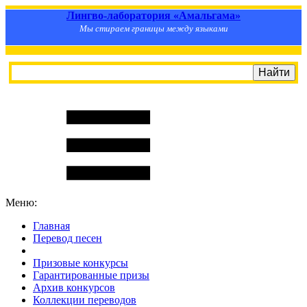
Лингво-лаборатория «Амальгама»
Мы стираем границы между языками
Меню:
Главная
Перевод песен
S
m
i
l
e
R
a
t
e
Призовые конкурсы
Гарантированные призы
Архив конкурсов
Коллекции переводов