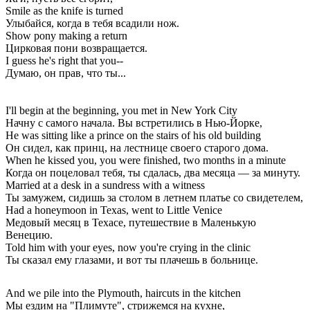
Smile as the knife is turned
Улыбайся, когда в тебя всадили нож.
Show pony making a return
Цирковая пони возвращается.
I guess he's right that you--
Думаю, он прав, что ты...
I'll begin at the beginning, you met in New York City
Начну с самого начала. Вы встретились в Нью-Йорке,
He was sitting like a prince on the stairs of his old building
Он сидел, как принц, на лестнице своего старого дома.
When he kissed you, you were finished, two months in a minute
Когда он поцеловал тебя, ты сдалась, два месяца — за минуту.
Married at a desk in a sundress with a witness
Ты замужем, сидишь за столом в летнем платье со свидетелем,
Had a honeymoon in Texas, went to Little Venice
Медовый месяц в Техасе, путешествие в Маленькую
Венецию.
Told him with your eyes, now you're crying in the clinic
Ты сказал ему глазами, и вот ты плачешь в больнице.
And we pile into the Plymouth, haircuts in the kitchen
Мы ездим на "Плимуте", стрижемся на кухне,