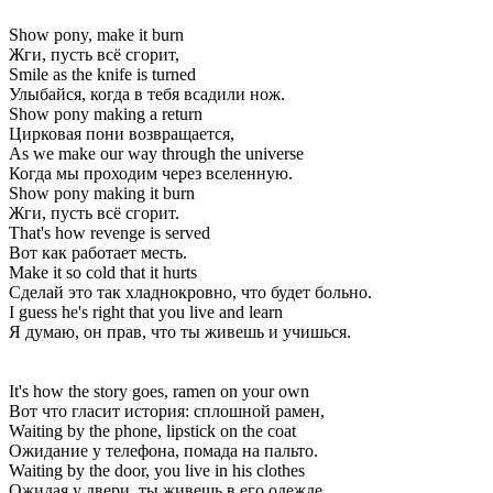
Show pony, make it burn
Жги, пусть всё сгорит,
Smile as the knife is turned
Улыбайся, когда в тебя всадили нож.
Show pony making a return
Цирковая пони возвращается,
As we make our way through the universe
Когда мы проходим через вселенную.
Show pony making it burn
Жги, пусть всё сгорит.
That's how revenge is served
Вот как работает месть.
Make it so cold that it hurts
Сделай это так хладнокровно, что будет больно.
I guess he's right that you live and learn
Я думаю, он прав, что ты живешь и учишься.
It's how the story goes, ramen on your own
Вот что гласит история: сплошной рамен,
Waiting by the phone, lipstick on the coat
Ожидание у телефона, помада на пальто.
Waiting by the door, you live in his clothes
Ожидая у двери, ты живешь в его одежде.