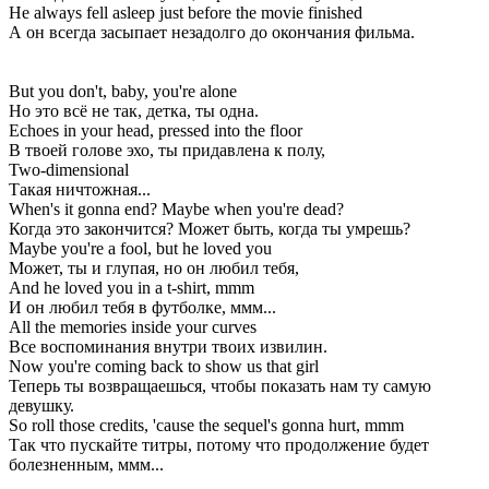
He always fell asleep just before the movie finished
А он всегда засыпает незадолго до окончания фильма.
But you don't, baby, you're alone
Но это всё не так, детка, ты одна.
Echoes in your head, pressed into the floor
В твоей голове эхо, ты придавлена к полу,
Two-dimensional
Такая ничтожная...
When's it gonna end? Maybe when you're dead?
Когда это закончится? Может быть, когда ты умрешь?
Maybe you're a fool, but he loved you
Может, ты и глупая, но он любил тебя,
And he loved you in a t-shirt, mmm
И он любил тебя в футболке, ммм...
All the memories inside your curves
Все воспоминания внутри твоих извилин.
Now you're coming back to show us that girl
Теперь ты возвращаешься, чтобы показать нам ту самую
девушку.
So roll those credits, 'cause the sequel's gonna hurt, mmm
Так что пускайте титры, потому что продолжение будет
болезненным, ммм...