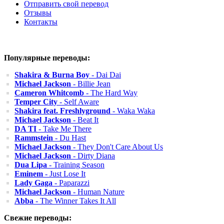
Отправить свой перевод
Отзывы
Контакты
Популярные переводы:
Shakira & Burna Boy
- Dai Dai
Michael Jackson
- Billie Jean
Cameron Whitcomb
- The Hard Way
Temper City
- Self Aware
Shakira feat. Freshlyground
- Waka Waka
Michael Jackson
- Beat It
DA TI
- Take Me There
Rammstein
- Du Hast
Michael Jackson
- They Don't Care About Us
Michael Jackson
- Dirty Diana
Dua Lipa
- Training Season
Eminem
- Just Lose It
Lady Gaga
- Paparazzi
Michael Jackson
- Human Nature
Abba
- The Winner Takes It All
Свежие переводы: