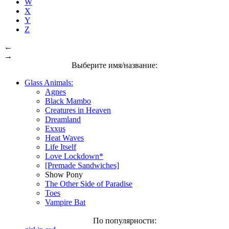
W
X
Y
Z
←
→
Выберите имя/название:
Glass Animals:
Agnes
Black Mambo
Creatures in Heaven
Dreamland
Exxus
Heat Waves
Life Itself
Love Lockdown*
[Premade Sandwiches]
Show Pony
The Other Side of Paradise
Toes
Vampire Bat
По популярности: