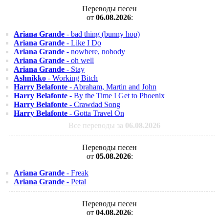
Переводы песен
от
06.08.2026
:
Ariana Grande
- bad thing (bunny hop)
Ariana Grande
- Like I Do
Ariana Grande
- nowhere, nobody
Ariana Grande
- oh well
Ariana Grande
- Stay
Ashnikko
- Working Bitch
Harry Belafonte
- Abraham, Martin and John
Harry Belafonte
- By the Time I Get to Phoenix
Harry Belafonte
- Crawdad Song
Harry Belafonte
- Gotta Travel On
Все переводы за
06.08.2026
Переводы песен
от
05.08.2026
:
Ariana Grande
- Freak
Ariana Grande
- Petal
Переводы песен
от
04.08.2026
: