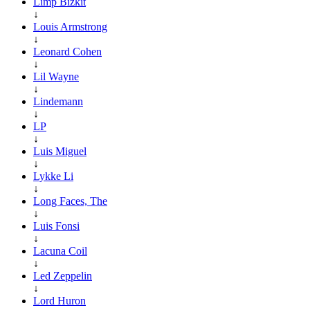
Limp Bizkit
↓
Louis Armstrong
↓
Leonard Cohen
↓
Lil Wayne
↓
Lindemann
↓
LP
↓
Luis Miguel
↓
Lykke Li
↓
Long Faces, The
↓
Luis Fonsi
↓
Lacuna Coil
↓
Led Zeppelin
↓
Lord Huron