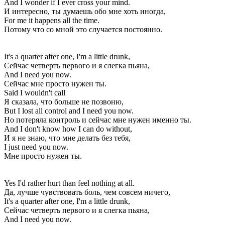
And I wonder if I ever cross your mind.
И интересно, ты думаешь обо мне хоть иногда,
For me it happens all the time.
Потому что со мной это случается постоянно.
It's a quarter after one, I'm a little drunk,
Сейчас четверть первого и я слегка пьяна,
And I need you now.
Сейчас мне просто нужен ты.
Said I wouldn't call
Я сказала, что больше не позвоню,
But I lost all control and I need you now.
Но потеряла контроль и сейчас мне нужен именно ты.
And I don't know how I can do without,
И я не знаю, что мне делать без тебя,
I just need you now.
Мне просто нужен ты.
Yes I'd rather hurt than feel nothing at all.
Да, лучше чувствовать боль, чем совсем ничего,
It's a quarter after one, I'm a little drunk,
Сейчас четверть первого и я слегка пьяна,
And I need you now.