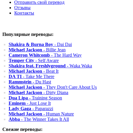
Отправить свой перевод
Отзывы
Контакты
Популярные переводы:
Shakira & Burna Boy
- Dai Dai
Michael Jackson
- Billie Jean
Cameron Whitcomb
- The Hard Way
Temper City
- Self Aware
Shakira feat. Freshlyground
- Waka Waka
Michael Jackson
- Beat It
DA TI
- Take Me There
Rammstein
- Du Hast
Michael Jackson
- They Don't Care About Us
Michael Jackson
- Dirty Diana
Dua Lipa
- Training Season
Eminem
- Just Lose It
Lady Gaga
- Paparazzi
Michael Jackson
- Human Nature
Abba
- The Winner Takes It All
Свежие переводы: