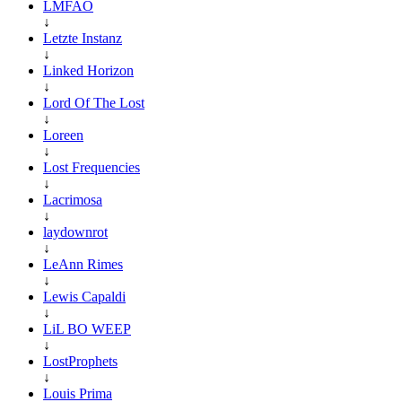
LMFAO
↓
Letzte Instanz
↓
Linked Horizon
↓
Lord Of The Lost
↓
Loreen
↓
Lost Frequencies
↓
Lacrimosa
↓
laydownrot
↓
LeAnn Rimes
↓
Lewis Capaldi
↓
LiL BO WEEP
↓
LostProphets
↓
Louis Prima