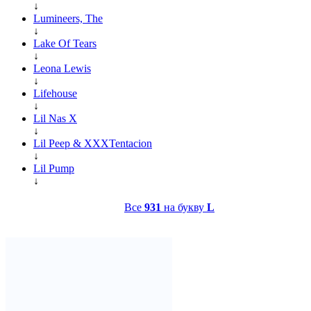
↓
Lumineers, The
↓
Lake Of Tears
↓
Leona Lewis
↓
Lifehouse
↓
Lil Nas X
↓
Lil Peep & XXXTentacion
↓
Lil Pump
↓
Все
931
на букву
L