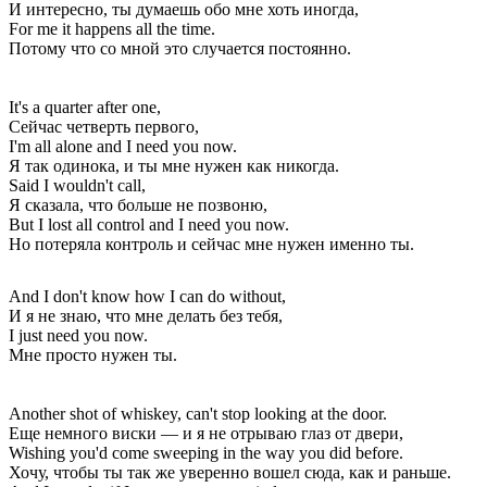
И интересно, ты думаешь обо мне хоть иногда,
For me it happens all the time.
Потому что со мной это случается постоянно.
It's a quarter after one,
Сейчас четверть первого,
I'm all alone and I need you now.
Я так одинока, и ты мне нужен как никогда.
Said I wouldn't call,
Я сказала, что больше не позвоню,
But I lost all control and I need you now.
Но потеряла контроль и сейчас мне нужен именно ты.
And I don't know how I can do without,
И я не знаю, что мне делать без тебя,
I just need you now.
Мне просто нужен ты.
Another shot of whiskey, can't stop looking at the door.
Еще немного виски — и я не отрываю глаз от двери,
Wishing you'd come sweeping in the way you did before.
Хочу, чтобы ты так же уверенно вошел сюда, как и раньше.