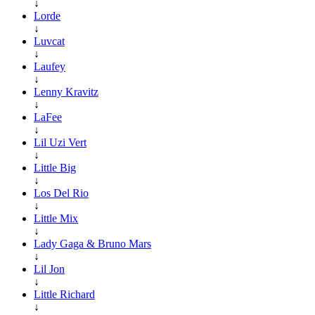
↓
Lorde
↓
Luvcat
↓
Laufey
↓
Lenny Kravitz
↓
LaFee
↓
Lil Uzi Vert
↓
Little Big
↓
Los Del Rio
↓
Little Mix
↓
Lady Gaga & Bruno Mars
↓
Lil Jon
↓
Little Richard
↓