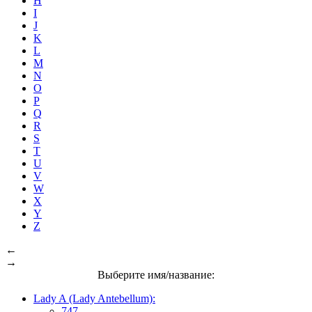
H
I
J
K
L
M
N
O
P
Q
R
S
T
U
V
W
X
Y
Z
←
→
Выберите имя/название:
Lady A (Lady Antebellum):
747