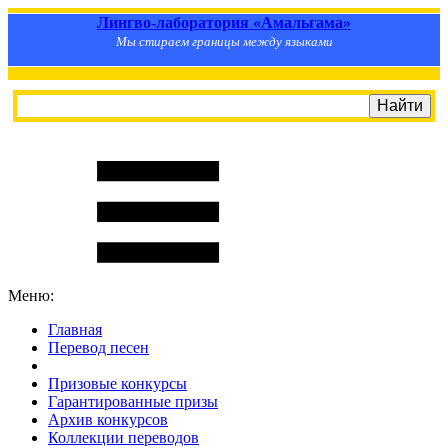
Лингво-лаборатория «Амальгама»
Мы стираем границы между языками
Меню:
Главная
Перевод песен
S
m
i
l
e
R
a
t
e
Призовые конкурсы
Гарантированные призы
Архив конкурсов
Коллекции переводов