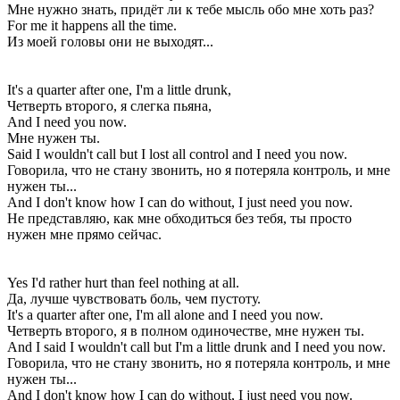
Мне нужно знать, придёт ли к тебе мысль обо мне хоть раз?
For me it happens all the time.
Из моей головы они не выходят...
It's a quarter after one, I'm a little drunk,
Четверть второго, я слегка пьяна,
And I need you now.
Мне нужен ты.
Said I wouldn't call but I lost all control and I need you now.
Говорила, что не стану звонить, но я потеряла контроль, и мне
нужен ты...
And I don't know how I can do without, I just need you now.
Не представляю, как мне обходиться без тебя, ты просто
нужен мне прямо сейчас.
Yes I'd rather hurt than feel nothing at all.
Да, лучше чувствовать боль, чем пустоту.
It's a quarter after one, I'm all alone and I need you now.
Четверть второго, я в полном одиночестве, мне нужен ты.
And I said I wouldn't call but I'm a little drunk and I need you now.
Говорила, что не стану звонить, но я потеряла контроль, и мне
нужен ты...
And I don't know how I can do without, I just need you now.