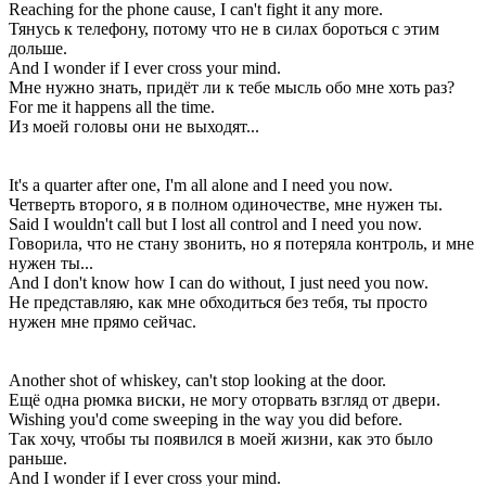
Reaching for the phone cause, I can't fight it any more.
Тянусь к телефону, потому что не в силах бороться с этим
дольше.
And I wonder if I ever cross your mind.
Мне нужно знать, придёт ли к тебе мысль обо мне хоть раз?
For me it happens all the time.
Из моей головы они не выходят...
It's a quarter after one, I'm all alone and I need you now.
Четверть второго, я в полном одиночестве, мне нужен ты.
Said I wouldn't call but I lost all control and I need you now.
Говорила, что не стану звонить, но я потеряла контроль, и мне
нужен ты...
And I don't know how I can do without, I just need you now.
Не представляю, как мне обходиться без тебя, ты просто
нужен мне прямо сейчас.
Another shot of whiskey, can't stop looking at the door.
Ещё одна рюмка виски, не могу оторвать взгляд от двери.
Wishing you'd come sweeping in the way you did before.
Так хочу, чтобы ты появился в моей жизни, как это было
раньше.
And I wonder if I ever cross your mind.