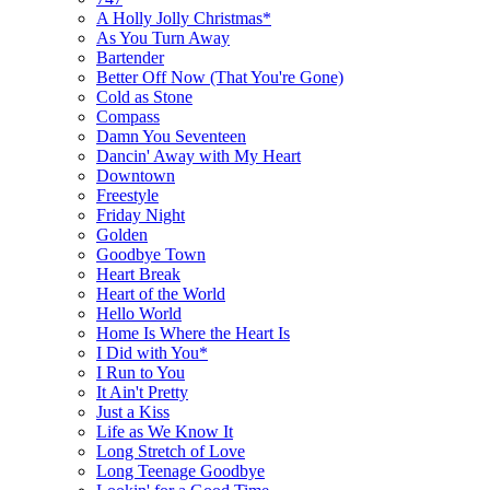
A Holly Jolly Christmas*
As You Turn Away
Bartender
Better Off Now (That You're Gone)
Cold as Stone
Compass
Damn You Seventeen
Dancin' Away with My Heart
Downtown
Freestyle
Friday Night
Golden
Goodbye Town
Heart Break
Heart of the World
Hello World
Home Is Where the Heart Is
I Did with You*
I Run to You
It Ain't Pretty
Just a Kiss
Life as We Know It
Long Stretch of Love
Long Teenage Goodbye