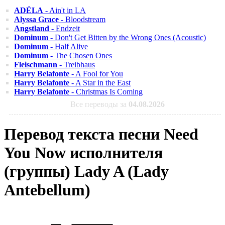
ADÉLA
- Ain't in LA
Alyssa Grace
- Bloodstream
Angstland
- Endzeit
Dominum
- Don't Get Bitten by the Wrong Ones (Acoustic)
Dominum
- Half Alive
Dominum
- The Chosen Ones
Fleischmann
- Treibhaus
Harry Belafonte
- A Fool for You
Harry Belafonte
- A Star in the East
Harry Belafonte
- Christmas Is Coming
Все переводы за
04.08.2026
Перевод текста песни Need
You Now исполнителя
(группы) Lady A (Lady
Antebellum)