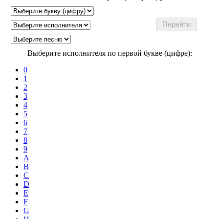
Выберите исполнителя по первой букве (цифре):
0
1
2
3
4
5
6
7
8
9
A
B
C
D
E
F
G