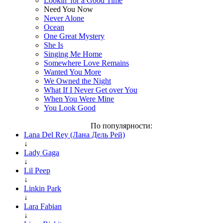
Lookin' for a Good Time
Need You Now
Never Alone
Ocean
One Great Mystery
She Is
Singing Me Home
Somewhere Love Remains
Wanted You More
We Owned the Night
What If I Never Get over You
When You Were Mine
You Look Good
По популярности:
Lana Del Rey (Лана Дель Рей)
↓
Lady Gaga
↓
Lil Peep
↓
Linkin Park
↓
Lara Fabian
↓